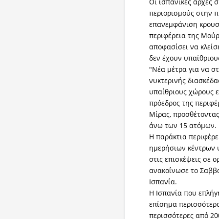
Οι ισπανικές αρχές
περιορισμούς στην 
επανεμφάνιση κρουσ
περιφέρεια της Μούρθ
αποφασίσει να κλείσε
δεν έχουν υπαίθριου
"Νέα μέτρα για να σ
νυκτερινής διασκέδα
υπαίθριους χώρους ε
πρόεδρος της περιφέ
Μίρας, προσθέτοντας
άνω των 15 ατόμων.
Η παράκτια περιφέρε
ημερήσιων κέντρων 
στις επισκέψεις σε ο
ανακοίνωσε το Σαββ
Ισπανία.
Η Ισπανία που επλήγ
επίσημα περισσότερο
περισσότερες από 200