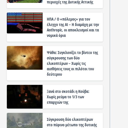
περιοχές της Δυτικής Αττικής
ΗΠΑ / Ο «πόλεμος» για τον
έλεγχο της ΑΙ – Η διαμάχη με την
Anthropic, οι αποκλεισμοί και τα
νομικά όρια
Ψάθα: Συγκλονίζει το βίντεο της
σύγκρουσης των δύο
ελικοπτέρων – Χωρίς τις
αισθήσεις τους οι πιλότοι του
δεύτερου
Ξανά στο σκοτάδι η Κούβα:
Χωρίς ρεύμα το 1/3 των
επαρχιών της
Σύγκρουση δύο ελικοπτέρων
στο πύρινο μέτωπο της δυτικής