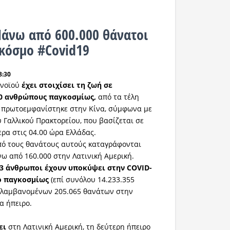
Πάνω από 600.000 θάνατοι
 κόσμο #Covid19
8:30
ονοϊού
έχει στοιχίσει τη ζωή σε
00 ανθρώπους παγκοσμίως,
από τα τέλη
ι πρωτοεμφανίστηκε στην Κίνα, σύμφωνα με
 Γαλλικού Πρακτορείου, που βασίζεται σε
ερα στις 04.00 ώρα Ελλάδας.
πό τους θανάτους αυτούς καταγράφονται
ω από 160.000 στην Λατινική Αμερική.
3 άνθρωποι έχουν υποκύψει στην COVID-
ο παγκοσμίως
(επί συνόλου 14.233.355
ιλαμβανομένων 205.065 θανάτων στην
α ήπειρο.
ει
στη Λατινική Αμερική, τη δεύτερη ήπειρο