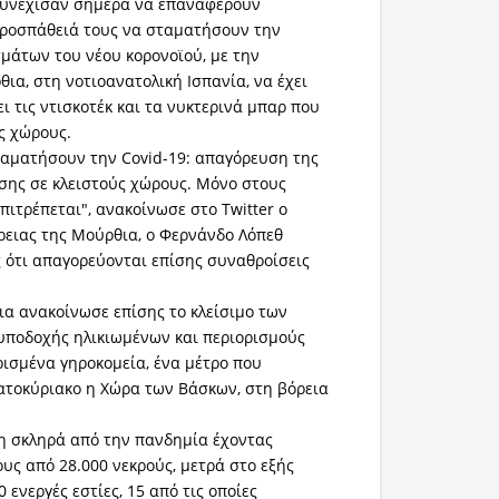
 συνέχισαν σήμερα να επαναφέρουν
προσπάθειά τους να σταματήσουν την
μάτων του νέου κορονοϊού, με την
ια, στη νοτιοανατολική Ισπανία, να έχει
ι τις ντισκοτέκ και τα νυκτερινά μπαρ που
ς χώρους.
ταματήσουν την Covid-19: απαγόρευση της
σης σε κλειστούς χώρους. Μόνο στους
πιτρέπεται", ανακοίνωσε στο Twitter ο
ρειας της Μούρθια, ο Φερνάνδο Λόπεθ
 ότι απαγορεύονται επίσης συναθροίσεις
ια ανακοίνωσε επίσης το κλείσιμο των
υποδοχής ηλικιωμένων και περιορισμούς
ρισμένα γηροκομεία, ένα μέτρο που
ατοκύριακο η Χώρα των Βάσκων, στη βόρεια
η σκληρά από την πανδημία έχοντας
υς από 28.000 νεκρούς, μετρά στο εξής
 ενεργές εστίες, 15 από τις οποίες