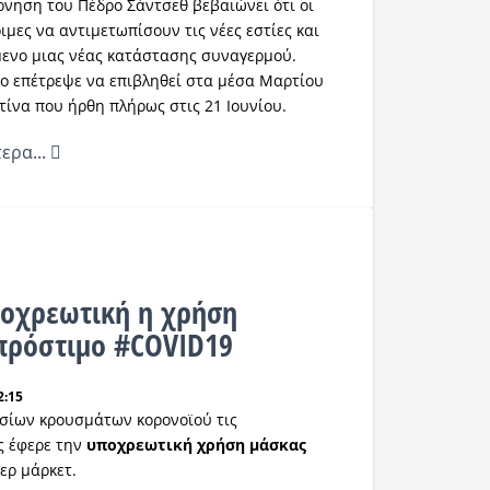
ρνηση του Πέδρο Σάντσεθ βεβαιώνει ότι οι
οιμες να αντιμετωπίσουν τις νέες εστίες και
μενο μιας νέας κατάστασης συναγερμού.
ρο επέτρεψε να επιβληθεί στα μέσα Μαρτίου
ίνα που ήρθη πλήρως στις 21 Ιουνίου.
ερα...
ποχρεωτική η χρήση
 πρόστιμο #COVID19
2:15
σίων κρουσμάτων κορονοϊού τις
ς έφερε την
υποχρεωτική χρήση μάσκας
ερ μάρκετ.