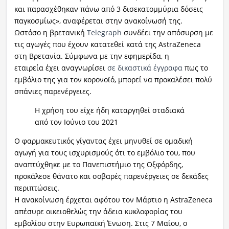
και παρασχέθηκαν πάνω από 3 δισεκατομμύρια δόσεις
παγκοσμίως», αναφέρεται στην ανακοίνωσή της.
Ωστόσο η βρετανική
Telegraph
συνδέει την απόσυρση με
τις αγωγές που έχουν κατατεθεί κατά της AstraZeneca
στη Βρετανία. Σύμφωνα με την εφημερίδα, η
εταιρεία έχει αναγνωρίσει
σε δικαστικά έγγραφα
πως το
εμβόλιο της για τον κορονοϊό, μπορεί να προκαλέσει πολύ
σπάνιες παρενέργειες.
Η χρήση του είχε ήδη καταργηθεί σταδιακά
από τον Ιούνιο του 2021
Ο φαρμακευτικός γίγαντας έχει μηνυθεί σε ομαδική
αγωγή για τους ισχυρισμούς ότι το εμβόλιο του, που
αναπτύχθηκε με το Πανεπιστήμιο της Οξφόρδης,
προκάλεσε θάνατο και σοβαρές παρενέργειες σε δεκάδες
περιπτώσεις.
Η ανακοίνωση έρχεται αφότου τον Μάρτιο η AstraZeneca
απέσυρε οικειοθελώς την άδεια κυκλοφορίας του
εμβολίου στην Ευρωπαϊκή Ένωση. Στις 7 Μαΐου, ο