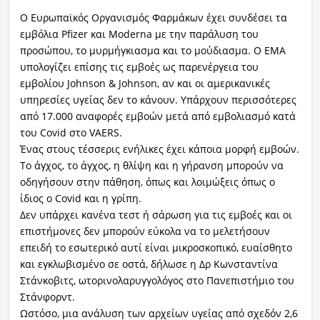
Ο Ευρωπαϊκός Οργανισμός Φαρμάκων έχει συνδέσει τα
εμβόλια Pfizer και Moderna με την παράλυση του
προσώπου, το μυρμήγκιασμα και το μούδιασμα. Ο EMA
υπολογίζει επίσης τις εμβοές ως παρενέργεια του
εμβολίου Johnson & Johnson, αν και οι αμερικανικές
υπηρεσίες υγείας δεν το κάνουν. Υπάρχουν περισσότερες
από 17.000 αναφορές εμβοών μετά από εμβολιασμό κατά
του Covid στο VAERS.
Ένας στους τέσσερις ενήλικες έχει κάποια μορφή εμβοών.
Το άγχος, το άγχος, η θλίψη και η γήρανση μπορούν να
οδηγήσουν στην πάθηση, όπως και λοιμώξεις όπως ο
ίδιος ο Covid και η γρίπη.
Δεν υπάρχει κανένα τεστ ή σάρωση για τις εμβοές και οι
επιστήμονες δεν μπορούν εύκολα να το μελετήσουν
επειδή το εσωτερικό αυτί είναι μικροσκοπικό, ευαίσθητο
και εγκλωβισμένο σε οστά, δήλωσε η Δρ Κωνσταντίνα
Στάνκοβιτς, ωτορινολαρυγγολόγος στο Πανεπιστήμιο του
Στάνφορντ.
Ωστόσο, μια ανάλυση των αρχείων υγείας από σχεδόν 2,6