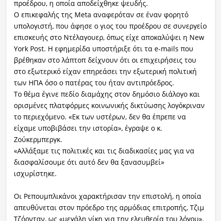
προέδρου, η οποία αποδείχθηκε ψευδής.
Ο επικεφαλής της Meta αναφερόταν σε έναν φορητό
υπολογιστή, που άφησε ο γιος του προέδρου σε συνεργείο
επισκευής στο Ντέλαγουερ, όπως είχε αποκαλύψει η New
York Post. Η εφημερίδα υποστήριξε ότι τα e-mails που
βρέθηκαν στο λάπτοπ δείχνουν ότι οι επιχειρήσεις του
στο εξωτερικό είχαν επηρεάσει την εξωτερική πολιτική
των ΗΠΑ όσο ο πατέρας του ήταν αντιπρόεδρος.
Το θέμα έγινε πεδίο διαμάχης στον δημόσιο διάλογο και
ορισμένες πλατφόρμες κοινωνικής δικτύωσης λογόκριναν
το περιεχόμενο. «Εκ των υστέρων, δεν θα έπρεπε να
είχαμε υποβιβάσει την ιστορία», έγραψε ο κ.
Ζούκερμπεργκ.
«Αλλάξαμε τις πολιτικές και τις διαδικασίες μας για να
διασφαλίσουμε ότι αυτό δεν θα ξανασυμβεί»
ισχυρίστηκε.
Οι Ρεπουμπλικάνοι χαρακτήρισαν την επιστολή, η οποία
απευθύνεται στον πρόεδρο της αρμόδιας επιτροπής, Τζιμ
Τζόρνταν, ως «μεγάλη νίκη για την ελευθερία του λόγου».