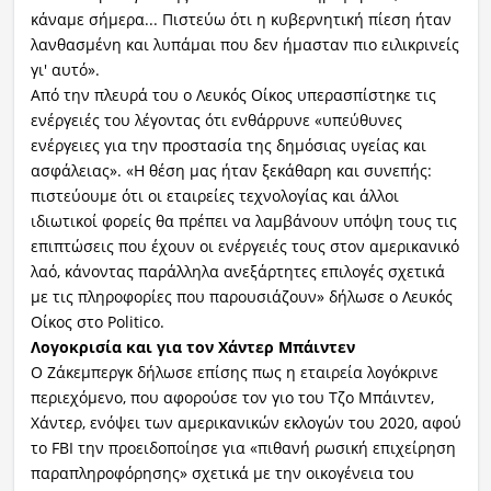
κάναμε σήμερα... Πιστεύω ότι η κυβερνητική πίεση ήταν
λανθασμένη και λυπάμαι που δεν ήμασταν πιο ειλικρινείς
γι' αυτό».
Από την πλευρά του ο Λευκός Οίκος υπερασπίστηκε τις
ενέργειές του λέγοντας ότι ενθάρρυνε «υπεύθυνες
ενέργειες για την προστασία της δημόσιας υγείας και
ασφάλειας». «Η θέση μας ήταν ξεκάθαρη και συνεπής:
πιστεύουμε ότι οι εταιρείες τεχνολογίας και άλλοι
ιδιωτικοί φορείς θα πρέπει να λαμβάνουν υπόψη τους τις
επιπτώσεις που έχουν οι ενέργειές τους στον αμερικανικό
λαό, κάνοντας παράλληλα ανεξάρτητες επιλογές σχετικά
με τις πληροφορίες που παρουσιάζουν» δήλωσε ο Λευκός
Οίκος στο Politico.
Λογοκρισία και για τον Χάντερ Μπάιντεν
Ο Ζάκεμπεργκ δήλωσε επίσης πως η εταιρεία λογόκρινε
περιεχόμενο, που αφορούσε τον γιο του Τζο Μπάιντεν,
Χάντερ, ενόψει των αμερικανικών εκλογών του 2020, αφού
το FBI την προειδοποίησε για «πιθανή ρωσική επιχείρηση
παραπληροφόρησης» σχετικά με την οικογένεια του