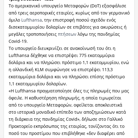
Το αμερικανικό υπουργείο Μεταφορών (DoT) εξασφάλισε
από τρεις αεροπορικές εταιρίες, κυρίως από τον γερμανικό
όμιλο
Lufthansa
, την επιστροφή ποσού σχεδόν ενός
δισεκατομμυρίου δολαρίων σε επιβάτες για ακυρώσεις ή
μεγάλες τροποποιήσεις
πτήσεων
λόγω της πανδημίας
Covid-19.
Το υπουργείο διευκρινίζει σε ανακοίνωσή του ότι η
Lufthansa δέχθηκε να επιστρέψει 775 εκατομμύρια
δολάρια και να πληρώσει πρόστιμο 1,1 εκατομμυρίου, ενώ
η ολλανδική KLM συμφώνησε να επιστρέψει 113,3
εκατομμύρια δολάρια και να πληρώσει επίσης πρόστιμο
1,1 εκατομμυρίου δολαρίων.
«Η Lufthansa πραγματοποίησε όλες τις πληρωμές που μας
όφειλε. Η καθυστέρηση πληρωμής, η οποία τιμωρείται
από το υπουργείο Μεταφορών, οφείλεται αποκλειστικά
στο ιστορικά μοναδικό επίπεδο των αποζημιώσεων κατά
τη διάρκεια της πανδημίας Covid», δήλωσε στο Γαλλικό
Πρακτορείο εκπρόσωπος της εταιρίας, τονίζοντας ότι το
ποσό του προστίμου που επιβλήθηκε «δεν διαφέρει από