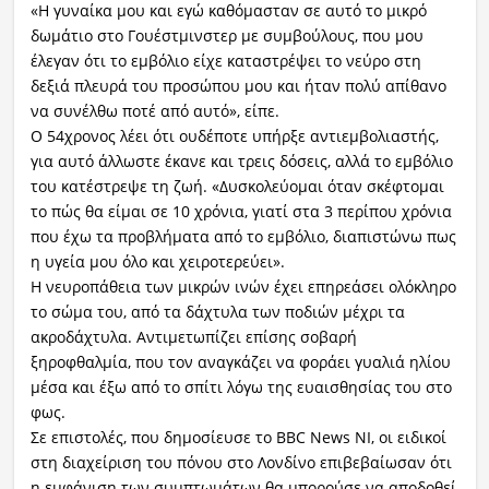
«Η γυναίκα μου και εγώ καθόμασταν σε αυτό το μικρό
δωμάτιο στο Γουέστμινστερ με συμβούλους, που μου
έλεγαν ότι το εμβόλιο είχε καταστρέψει το νεύρο στη
δεξιά πλευρά του προσώπου μου και ήταν πολύ απίθανο
να συνέλθω ποτέ από αυτό», είπε.
Ο 54χρονος λέει ότι ουδέποτε υπήρξε αντιεμβολιαστής,
για αυτό άλλωστε έκανε και τρεις δόσεις, αλλά το εμβόλιο
του κατέστρεψε τη ζωή. «Δυσκολεύομαι όταν σκέφτομαι
το πώς θα είμαι σε 10 χρόνια, γιατί στα 3 περίπου χρόνια
που έχω τα προβλήματα από το εμβόλιο, διαπιστώνω πως
η υγεία μου όλο και χειροτερεύει».
Η νευροπάθεια των μικρών ινών έχει επηρεάσει ολόκληρο
το σώμα του, από τα δάχτυλα των ποδιών μέχρι τα
ακροδάχτυλα. Αντιμετωπίζει επίσης σοβαρή
ξηροφθαλμία, που τον αναγκάζει να φοράει γυαλιά ηλίου
μέσα και έξω από το σπίτι λόγω της ευαισθησίας του στο
φως.
Σε επιστολές, που δημοσίευσε το BBC News NI, οι ειδικοί
στη διαχείριση του πόνου στο Λονδίνο επιβεβαίωσαν ότι
η εμφάνιση των συμπτωμάτων θα μπορούσε να αποδοθεί