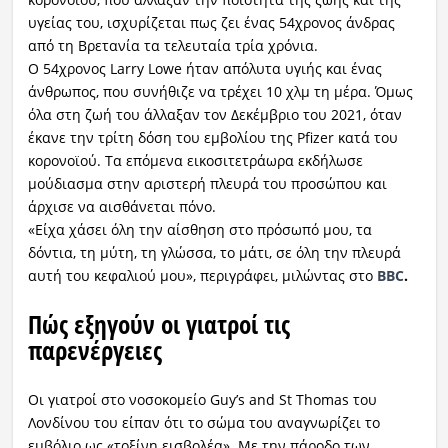
υγείας του, ισχυρίζεται πως ζει ένας 54χρονος άνδρας
από τη Βρετανία τα τελευταία τρία χρόνια.
Ο 54χρονος Larry Lowe ήταν απόλυτα υγιής και ένας
άνθρωπος, που συνήθιζε να τρέχει 10 χλμ τη μέρα. Όμως
όλα στη ζωή του άλλαξαν τον Δεκέμβριο του 2021, όταν
έκανε την τρίτη δόση του εμβολίου της Pfizer κατά του
κορονοϊού. Τα επόμενα εικοσιτετράωρα εκδήλωσε
μούδιασμα στην αριστερή πλευρά του προσώπου και
άρχισε να αισθάνεται πόνο.
«Είχα χάσει όλη την αίσθηση στο πρόσωπό μου, τα
δόντια, τη μύτη, τη γλώσσα, το μάτι, σε όλη την πλευρά
αυτή του κεφαλιού μου», περιγράφει, μιλώντας στο
BBC
.
Πώς εξηγούν οι γιατροί τις
παρενέργειες
Οι γιατροί στο νοσοκομείο Guy’s and St Thomas του
Λονδίνου του είπαν ότι το σώμα του αναγνωρίζει το
εμβόλιο ως «τοξίνη εισβολέα». Με την πάροδο των