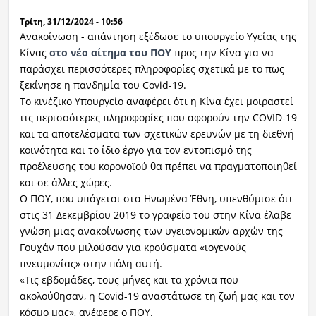
Τρίτη, 31/12/2024 - 10:56
Ραδιόφωνο
LIVE
Ανακοίνωση - απάντηση εξέδωσε το υπουργείο Υγείας της
Κίνας
στο νέο αίτημα του ΠΟΥ
προς την Κίνα για να
παράσχει περισσότερες πληροφορίες σχετικά με το πως
Εκπομπές
ξεκίνησε η πανδημία του Covid-19.
Το κινέζικο Υπουργείο αναφέρει ότι η Κίνα έχει μοιραστεί
τις περισσότερες πληροφορίες που αφορούν την COVID-19
Πολιτισμός
και τα αποτελέσματα των σχετικών ερευνών με τη διεθνή
κοινότητα και το ίδιο έργο για τον εντοπισμό της
προέλευσης του κορονοϊού θα πρέπει να πραγματοποιηθεί
και σε άλλες χώρες.
Ο ΠΟΥ, που υπάγεται στα Ηνωμένα Έθνη, υπενθύμισε ότι
στις 31 Δεκεμβρίου 2019 το γραφείο του στην Κίνα έλαβε
γνώση μιας ανακοίνωσης των υγειονομικών αρχών της
Γουχάν που μιλούσαν για κρούσματα «ιογενούς
πνευμονίας» στην πόλη αυτή.
«Τις εβδομάδες, τους μήνες και τα χρόνια που
ακολούθησαν, η Covid-19 αναστάτωσε τη ζωή μας και τον
κόσμο μας», ανέφερε ο ΠΟΥ.