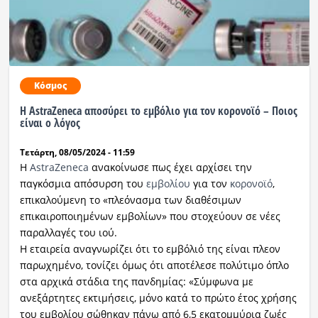
Κόσμος
Η AstraZeneca αποσύρει το εμβόλιο για τον κορονοϊό – Ποιος
είναι ο λόγος
Τετάρτη, 08/05/2024 - 11:59
Η
AstraZeneca
ανακοίνωσε πως έχει αρχίσει την
παγκόσμια απόσυρση του
εμβολίου
για τον
κορονοϊό
,
επικαλούμενη το «πλεόνασμα των διαθέσιμων
επικαιροποιημένων εμβολίων» που στοχεύουν σε νέες
παραλλαγές του ιού.
Η εταιρεία αναγνωρίζει ότι το εμβόλιό της είναι πλεον
παρωχημένο, τονίζει όμως ότι αποτέλεσε πολύτιμο όπλο
στα αρχικά στάδια της πανδημίας: «Σύμφωνα με
ανεξάρτητες εκτιμήσεις, μόνο κατά το πρώτο έτος χρήσης
του εμβολίου σώθηκαν πάνω από 6,5 εκατομμύρια ζωές