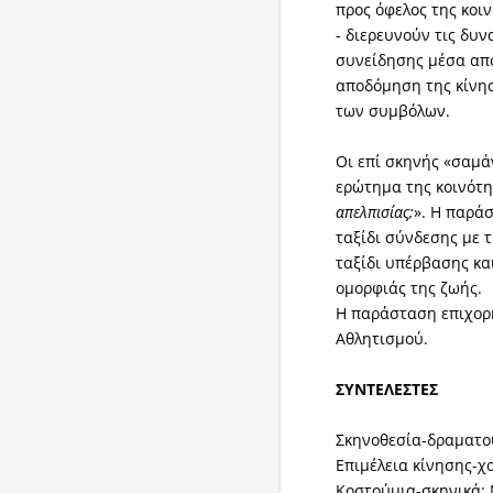
προς όφελος της κοι
- διερευνούν τις δυ
συνείδησης μέσα από
αποδόμηση της κίνησ
των συμβόλων.
Οι επί σκηνής «σαμά
ερώτημα της κοινότη
απελπισίας;
». Η παρά
ταξίδι σύνδεσης με 
ταξίδι υπέρβασης κα
ομορφιάς της ζωής.
Η παράσταση επιχορη
Αθλητισμού.
ΣΥΝΤΕΛΕΣΤΕΣ
Σκηνοθεσία-δραματο
Επιμέλεια κίνησης-χ
Κοστούμια-σκηνικά: