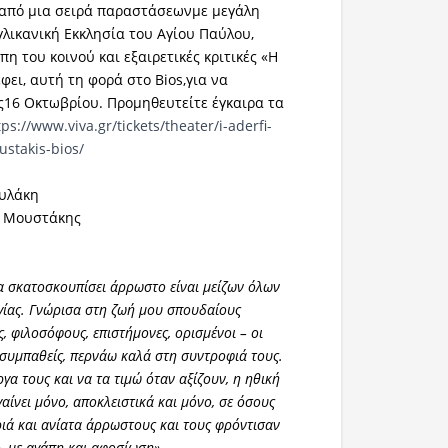
 από μια σειρά παραστάσεωνμε μεγάλη
λικανική Εκκλησία του Αγίου Παύλου,
 του κοινού και εξαιρετικές κριτικές «Η
ει, αυτή τη φορά στο Bios,για να
ς16 Οκτωβρίου. Προμηθευτείτε έγκαιρα τα
tps://www.viva.gr/tickets/theater/i-aderfi-
ustakis-bios/
υλάκη
ς Μουστάκης
α σκατοσκουπίσει άρρωστο είναι μείζων όλων
γίας. Γνώρισα στη ζωή μου σπουδαίους
, φιλοσόφους, επιστήμονες, ορισμένοι – οι
ν συμπαθείς, περνάω καλά στη συντροφιά τους.
γα τους και να τα τιμώ όταν αξίζουν, η ηθική
αίνει μόνο, αποκλειστικά και μόνο, σε όσους
ιά και ανίατα άρρωστους και τους φρόντισαν
, με αγάπη και αφοσίωση
».