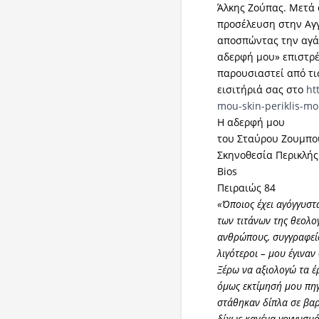
Άλκης Ζούπας. Μετά
προσέλευση στην Αγγ
αποσπώντας την αγάπη
αδερφή μου» επιστρέφ
παρουσιαστεί από τι
εισιτήριά σας στο
ht
mou-skin-periklis-mo
Η αδερφή μου
του Σταύρου Ζουμπο
Σκηνοθεσία Περικλή
Bios
Πειραιώς 84
«
Όποιος έχει αγόγγυστ
των τιτάνων της θεολο
ανθρώπους, συγγραφείς
λιγότεροι – μου έγινα
Ξέρω να αξιολογώ τα έρ
όμως εκτίμησή μου πηγ
στάθηκαν δίπλα σε βαρ
δίχως κανένα γογγυσμό