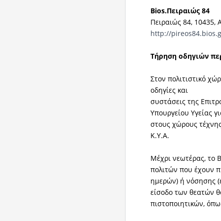
Bios.Πειραιώς 84
Πειραιώς 84, 10435,
http://pireos84.bios.g
Τήρηση οδηγιών περ
Στον πολιτιστικό χώ
οδηγίες και
συστάσεις της Επιτ
Υπουργείου Υγείας γ
στους χώρους τέχνης
Κ.Υ.Α.
Μέχρι νεωτέρας, το 
πολιτών που έχουν π
ημερών) ή νόσησης (
είσοδο των θεατών θ
πιστοποιητικών, όπως