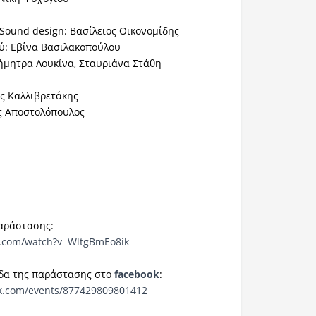
Sound design: Βασίλειος Οικονομίδης
ύ: Εβίνα Βασιλακοπούλου
ήμητρα Λουκίνα, Σταυριάνα Στάθη
ς Καλλιβρετάκης
ος Αποστολόπουλος
αράστασης:
e.com/watch?v=WltgBmEo8ik
ίδα της παράστασης στο
facebook
:
k.com/events/877429809801412