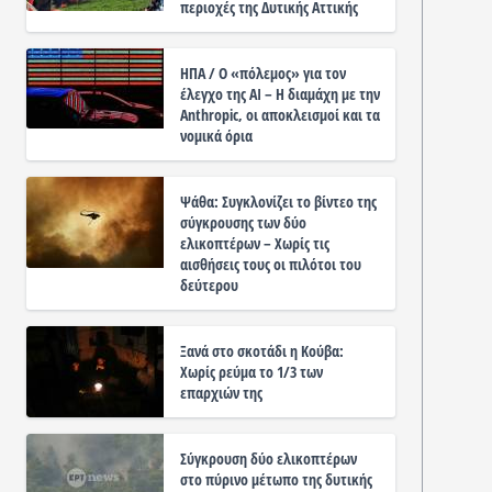
περιοχές της Δυτικής Αττικής
ΗΠΑ / Ο «πόλεμος» για τον
έλεγχο της ΑΙ – Η διαμάχη με την
Anthropic, οι αποκλεισμοί και τα
νομικά όρια
Ψάθα: Συγκλονίζει το βίντεο της
σύγκρουσης των δύο
ελικοπτέρων – Χωρίς τις
αισθήσεις τους οι πιλότοι του
δεύτερου
Ξανά στο σκοτάδι η Κούβα:
Χωρίς ρεύμα το 1/3 των
επαρχιών της
Σύγκρουση δύο ελικοπτέρων
στο πύρινο μέτωπο της δυτικής