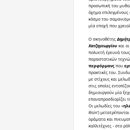
προσωπική του μυθο
όχημα επιλεγμένους
κόσμο του σαμανισμο
μία εποχή που χρεια
Ο σκηνοθέτης
Δημήτρ
Χατζηγεωργίου
και οι
πολυετή έρευνά τους
παραστατικών τεχνώ
περφόρμανς
που
εμ
πρακτικές του. Συνδυ
με στίχους και μελω
στις οποίες εντοπίζο
δημιουργούν μία ξε
επαναπροσδιορίζει τ
Οι μελωδίες του «
ηλ
Risin'
) μετατρέπονται 
οράματα και πνευματ
καλλιτέχνες - στο ρ