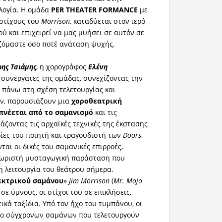
λογία. Η ομάδα
PER THEATER FORMANCE
με
 στίχους του
Morrison
, καταδύεται στον ιερό
ύ και επιχειρεί να μας μυήσει σε αυτόν σε
ζόμαστε όσο ποτέ ανάταση ψυχής.
ης Τσιάμης
, η χορογράφος
Ελένη
 συνεργάτες της ομάδας, συνεχίζοντας την
 πάνω στη σχέση τελετουργίας και
ν, παρουσιάζουν μια
χοροθεατρική
πνέεται από το σαμανισμό
και τις
άζοντας τις αρχαϊκές τεχνικές της έκστασης
δίες του ποιητή και τραγουδιστή των
Doors
,
νται οι δικές του σαμανικές επιρροές,
χωριστή μυσταγωγική παράσταση που
η λειτουργία του θεάτρου σήμερα.
εκτρικού σαμάνου
»
Jim Morrison
(
Mr. Mojo
σε ύμνους, οι στίχοι του σε επικλήσεις,
ικά ταξίδια. Υπό τον ήχο του τυμπάνου, οι
όλο σύγχρονων σαμάνων που τελετουργούν