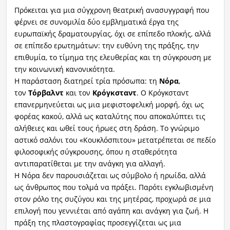
Πρόκειται για μια σύγχρονη θεατρική ανασυγγραφή που
φέρνει σε συνομιλία δύο εμβληματικά έργα της
ευρωπαϊκής δραματουργίας, όχι σε επίπεδο πλοκής, αλλά
σε επίπεδο ερωτημάτων: την ευθύνη της πράξης, την
επιθυμία, το τίμημα της ελευθερίας και τη σύγκρουση με
την κοινωνική κανονικότητα.
Η παράσταση διατηρεί τρία πρόσωπα: τη
Νόρα
,
τον
Τόρβαλντ
και τον
Κρόγκσταντ
. Ο Κρόγκσταντ
επανερμηνεύεται ως μια μεφιστοφελική μορφή, όχι ως
φορέας κακού, αλλά ως καταλύτης που αποκαλύπτει τις
αλήθειες και ωθεί τους ήρωες στη δράση. Το γνώριμο
αστικό σαλόνι του «Κουκλόσπιτου» μετατρέπεται σε πεδίο
φιλοσοφικής σύγκρουσης, όπου η σταθερότητα
αντιπαρατίθεται με την ανάγκη για αλλαγή.
Η Νόρα δεν παρουσιάζεται ως σύμβολο ή ηρωίδα, αλλά
ως άνθρωπος που τολμά να πράξει. Παρότι εγκλωβισμένη
στον ρόλο της συζύγου και της μητέρας, προχωρά σε μια
επιλογή που γεννιέται από αγάπη και ανάγκη για ζωή. Η
πράξη της πλαστογραφίας προσεγγίζεται ως μια