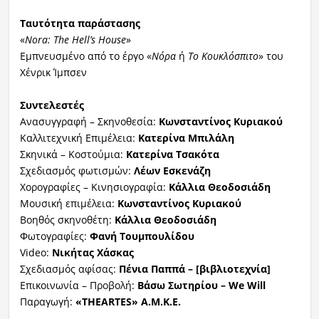
Ταυτότητα παράστασης
«
Nora: The Hell’s House
»
Εμπνευσμένο από το έργο «
Νόρα
ή
Το Κουκλόσπιτο
» του
Χένρικ Ίμπσεν
Συντελεστές
Ανασυγγραφή – Σκηνοθεσία:
Κωνσταντίνος Κυριακού
Καλλιτεχνική Επιμέλεια:
Κατερίνα Μπιλάλη
Σκηνικά – Κοστούμια:
Κατερίνα Τσακότα
Σχεδιασμός φωτισμών:
Λέων Εσκενάζη
Χορογραφίες – Κινησιογραφία:
Κάλλια Θεοδοσιάδη
Μουσική επιμέλεια:
Κωνσταντίνος Κυριακού
Βοηθός σκηνοθέτη:
Κάλλια Θεοδοσιάδη
Φωτογραφίες:
Φανή Τουμπουλίδου
Video:
Νικήτας Χάσκας
Σχεδιασμός αφίσας:
Πένια Παππά – [βιβλιοτεχνία]
Επικοινωνία – Προβολή:
Βάσω Σωτηρίου – We Will
Παραγωγή:
«THEARTES» Α.Μ.Κ.Ε.