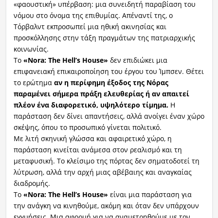
«φαουστική» υπέρβαση: μια συνειδητή παραβίαση του
νόμου στο όνομα της επιθυμίας. Απέναντί της, ο
Τόρβαλντ εκπροσωπεί μια ηθική ακινησίας και
προσκόλλησης στην τάξη πραγμάτων της πατριαρχικής
κοινωνίας.
Το
«Nora: The Hell’s House»
δεν επιδιώκει μια
επιφανειακή επικαιροποίηση του έργου του Ίμπσεν. Θέτει
το ερώτημα
αν η περίφημη έξοδος της Νόρας
παραμένει σήμερα πράξη ελευθερίας ή αν απαιτεί
πλέον ένα διαφορετικό, υψηλότερο τίμημα.
Η
παράσταση δεν δίνει απαντήσεις, αλλά ανοίγει έναν χώρο
σκέψης, όπου το προσωπικό γίνεται πολιτικό.
Με λιτή σκηνική γλώσσα και αφαιρετικό χώρο, η
παράσταση κινείται ανάμεσα στον ρεαλισμό και τη
μεταφυσική. Το κλείσιμο της πόρτας δεν σηματοδοτεί τη
λύτρωση, αλλά την αρχή μιας αβέβαιης και αναγκαίας
διαδρομής.
Το
«Nora: The Hell’s House»
είναι μια παράσταση για
την ανάγκη να κινηθούμε, ακόμη και όταν δεν υπάρχουν
εγγυήσεις. Μια αφορμή για να αναμετρηθούμε με τον