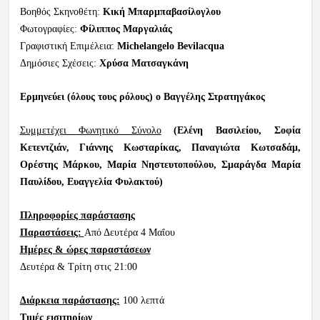
Βοηθός Σκηνοθέτη:
Κική Μπαρμπαβασίλογλου
Φωτογραφίες:
Φίλιππος Μαργαλιάς
Γραφιστική Επιμέλεια:
Michelangelo
Bevilacqua
Δημόσιες Σχέσεις:
Χρύσα Ματσαγκάνη
Ερμηνεύει (όλους τους ρόλους) ο Βαγγέλης Στρατηγάκος
Συμμετέχει Φωνητικό Σύνολο
(Ελένη Βασιλείου, Σοφία
Κετεντζιάν, Γιάννης Κωσταρίκας, Παναγιώτα Κωτσαδάμ,
Ορέστης Μάρκου, Μαρία Νηστευτοπούλου, Σμαράγδα Μαρία
Παυλίδου, Ευαγγελία Φυλακτού)
Πληροφορίες παράστασης
Παραστάσεις:
Από Δευτέρα 4 Μαΐου
Ημέρες & ώρες παραστάσεων
Δευτέρα & Τρίτη στις 21:00
Διάρκεια παράστασης:
100 λεπτά
Τιμές εισιτηρίων