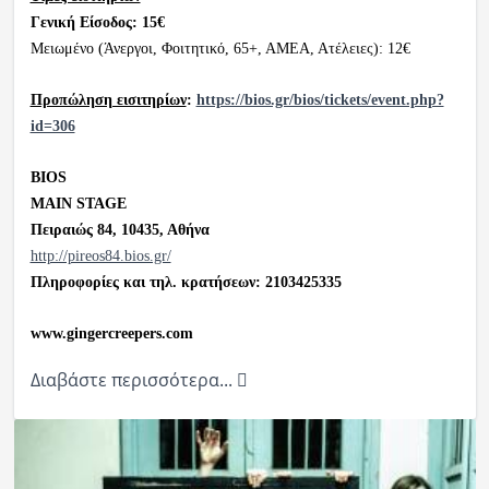
Γενική Είσοδος: 15€
Μειωμένο (Άνεργοι, Φοιτητικό, 65+, ΑΜΕΑ, Ατέλειες): 12€
Προπώληση εισιτηρίων
:
https://bios.gr/bios/tickets/event.php?
id=306
BIOS
ΜΑΙΝ STAGE
Πειραιώς 84, 10435, Αθήνα
http://pireos84.bios.gr/
Πληροφορίες και τηλ. κρατήσεων: 2103425335
www.gingercreepers.com
Διαβάστε περισσότερα...