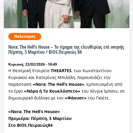
Πολιτισμός
Nora: The Hell’s House – Το τίμημα της ελευθερίας επί σκηνής
Πέμπτη, 5 Μαρτίου / BIOS.Πειραιώς 84
Κυριακή, 22/02/2026 - 18:49
Η Θεατρική Εταιρεία
THEARTES
, των Κωνσταντίνου
Κυριακού και Κατερίνας Μπιλάλη, παρουσιάζει την
παράσταση
«Nora: The Hell’s House»
, εμπνευσμένη από
το έργο
«Νόρα ή Το Κουκλόσπιτο»
του Χένρικ Ίμπσεν, σε
δημιουργικό διάλογο με τον
«Φάουστ»
του Γκαίτε.
«Nora: The Hell’s House»
Πρεμιέρα: Πέμπτη, 5 Μαρτίου
Στο BIOS.Πειραιώς84