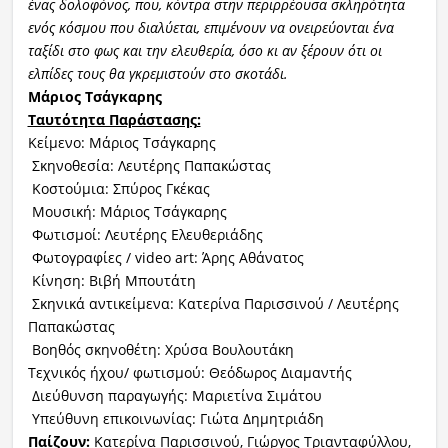
ένας δολοφόνος, που, κόντρα στην περιρρέουσα σκληρότητα
ενός κόσμου που διαλύεται, επιμένουν να ονειρεύονται ένα
ταξίδι στο φως και την ελευθερία, όσο κι αν ξέρουν ότι οι
ελπίδες τους θα γκρεμιστούν στο σκοτάδι.
Μάριος Τσάγκαρης
Ταυτότητα Παράστασης
:
Κείμενο: Μάριος Τσάγκαρης
Σκηνοθεσία: Λευτέρης Παπακώστας
Κοστούμια: Σπύρος Γκέκας
Μουσική: Μάριος Τσάγκαρης
Φωτισμοί: Λευτέρης Ελευθεριάδης
Φωτογραφίες / video art: Άρης Αθάνατος
Κίνηση: Βιβή Μπουτάτη
Σκηνικά αντικείμενα: Κατερίνα Παρισσινού / Λευτέρης
Παπακώστας
Βοηθός σκηνοθέτη: Χρύσα Βουλουτάκη
Τεχνικός ήχου/ φωτισμού: Θεόδωρος Διαμαντής
Διεύθυνση παραγωγής: Μαριετίνα Σιμάτου
Υπεύθυνη επικοινωνίας: Γιώτα Δημητριάδη
Παίζουν:
Κατερίνα Παρισσινού, Γιώργος Τριανταφύλλου,