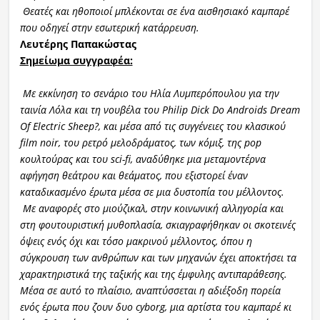
Θεατές και ηθοποιοί μπλέκονται σε ένα αισθησιακό καμπαρέ
που οδηγεί στην εσωτερική κατάρρευση.
Λευτέρης Παπακώστας
Σημείωμα συγγραφέα:
Με εκκίνηση το σενάριο του Ηλία Λυμπερόπουλου για την
ταινία
Λόλα
και τη νουβέλα του Philip Dick
Do Androids Dream
Of Electric Sheep?
, και μέσα από τις συγγένειες του κλασικού
film noir, του ρετρό μελοδράματος, των κόμιξ, της pop
κουλτούρας και του sci-fi, αναδύθηκε μια μεταμοντέρνα
αφήγηση θεάτρου και θεάματος, που εξιστορεί έναν
καταδικασμένο έρωτα μέσα σε μια δυστοπία του μέλλοντος.
Με αναφορές στο μιούζικαλ, στην κοινωνική αλληγορία και
στη φουτουριστική μυθοπλασία, σκιαγραφ
ήθηκαν οι σκοτεινές
όψεις ενός όχι και τόσο μακρινού μέλλοντος, όπου η
σύγκρουση των ανθρώπων και των μηχανών έχει αποκτήσει τα
χαρακτηριστικά της ταξικής και της έμφυλης αντιπαράθεσης.
Μέσα σε αυτό το πλαίσιο, αναπτύσσεται η αδιέξοδη πορεία
ενός έρωτα που
ζουν δυο cyborg, μια αρτίστα του καμπαρέ κι