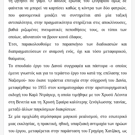
τη ζητήσει σε γάμο. Ο άδολος έρωτας του ζευγαριού όμως δε
φαίνεται να μπορεί να καρπίσει καθώς η κόντρα των δύο φατριών,
που φαινομενικά μοιάζει να συντηρείται από μία ταξική
αντιπαλότητα, στην πραγματικότητα στηρίζεται στις αποκλίνουσες,
βαθιά ριζωμένες πνευματικές πεποιθήσεις τους, οι τύποι των
οποίων, αδυνατούν να βρουν κοινό έδαφος.
Έτσι, παρακολουθούμε το παρασκήνιο των διαδικασιών και
διαπραγματεύσεων εν αναμονή ενός, όχι και τόσο μεταφορικού,
θαύματος.
Το σπουδαίο έργο του Δανού συγγραφέα και πάστορα -ο οποίος
έμεινε γνωστός και για το τεράστιο έργο του κατά της επέλασης του
Ναζισμού- που έκανε τεράστια επιτυχία στην σύγχρονή του Δανία,
μεταφέρθηκε το 1955 στον κινηματογράφο στην αριστουργηματική
εκδοχή του Καρλ Ντράγιερ, η οποία τιμήθηκε με τον Χρυσό Λέοντα
στη Βενετία και τη Χρυσή Σφαίρα καλύτερης ξενόγλωσσης ταινίας,
μεταξύ άλλων παγκόσμιων διακρίσεων.
Σε μία ομιχλώδη ατμόσφαιρα μαγικού ρεαλισμού, στο εσωτερικό
μιας εκκλησίας, η πρακτική, ηθική, υπαρξιακή αντιμαχία των ηρώων
του έργου, μεταφέρεται στην παράσταση του Γρηγόρη Χατζάκη, ως