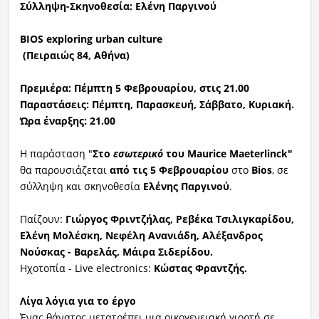
Σύλληψη-Σκηνοθεσία: Ελένη Παργινού
BIOS
exploring
urban
culture
(Πειραιώς 84, Αθήνα)
Πρεμιέρα: Πέμπτη 5 Φεβρουαρίου, στις 21.00
Παραστάσεις: Πέμπτη, Παρασκευή, Σάββατο, Κυριακή.
Ώρα έναρξης: 21.00
Η παράσταση "
Στο
εσωτερικό
του Maurice Maeterlinck"
θα παρουσιάζεται
από τις 5 Φεβρουαρίου
στο
Bios
, σε
σύλληψη και σκηνοθεσία
Ελένης Παργινού
.
Παίζουν:
Γιώργος Φριντζήλας, Ρεβέκα Τσιλιγκαρίδου,
Ελένη Μολέσκη, Νεφέλη Ανανιάδη, Αλέξανδρος
Νούσκας - Βαρελάς, Μάιρα Σιδερίδου.
Ηχοτοπία - Live electronics:
Κώστας
Φραντζής.
Λίγα λόγια για το έργο
Ένας θάνατος μετατρέπει μια οικογενειακή γιορτή σε