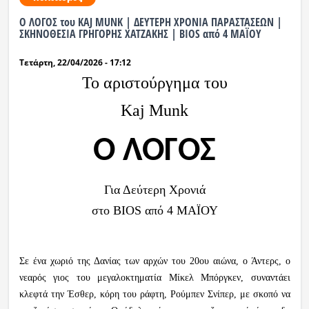
Ο ΛΟΓΟΣ του KAJ MUNK | ΔΕΥΤΕΡΗ ΧΡΟΝΙΑ ΠΑΡΑΣΤΑΣΕΩΝ |
Ραδιόφωνο
ΣΚΗΝΟΘΕΣΙΑ ΓΡΗΓΟΡΗΣ ΧΑΤΖΑΚΗΣ | BIOS από 4 ΜΑΪΟΥ
LIVE
Τετάρτη, 22/04/2026 - 17:12
Εκπομπές
Το αριστούργημα του
Kaj Munk
Πολιτισμός
Ο ΛΟΓΟΣ
Για Δεύτερη Χρονιά
στο
BIOS
από 4 ΜΑΪΟΥ
Σε ένα χωριό της Δανίας των αρχών του 20ου αιώνα, ο Άντερς, ο
νεαρός γιος του μεγαλοκτηματία Μίκελ Μπόργκεν, συναντάει
κλεφτά την Έσθερ, κόρη του ράφτη, Ρούμπεν Σνίπερ, με σκοπό να