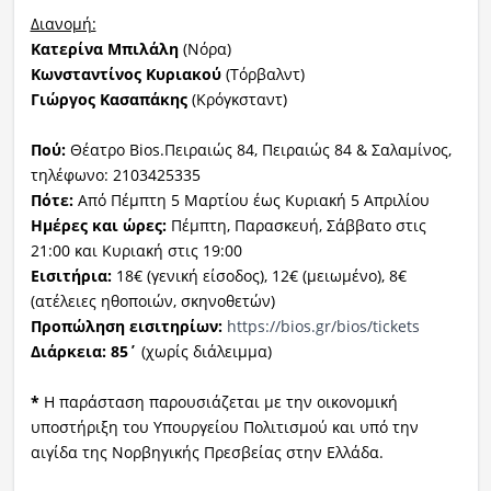
Διανομή:
Κατερίνα Μπιλάλη
(Νόρα)
Κωνσταντίνος Κυριακού
(Τόρβαλντ)
Γιώργος Κασαπάκης
(Κρόγκσταντ)
Πού:
Θέατρο Bios.Πειραιώς 84, Πειραιώς 84 & Σαλαμίνος,
τηλέφωνο: 2103425335
Πότε:
Από Πέμπτη 5 Μαρτίου έως Κυριακή 5 Απριλίου
Ημέρες και ώρες:
Πέμπτη, Παρασκευή, Σάββατο στις
21:00 και Κυριακή στις 19:00
Εισιτήρια:
18€ (γενική είσοδος), 12€ (μειωμένο), 8€
(ατέλειες ηθοποιών, σκηνοθετών)
Προπώληση εισιτηρίων:
https://bios.gr/bios/tickets
Διάρκεια: 85΄
(χωρίς διάλειμμα)
*
Η παράσταση παρουσιάζεται με την οικονομική
υποστήριξη του Υπουργείου Πολιτισμού και υπό την
αιγίδα της Νορβηγικής Πρεσβείας στην Ελλάδα.