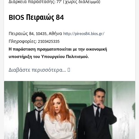
Διάρκεια παράστασης
χωρίς διάλει
α
:
77’
(
μμ
)
Πειραιώς
BIOS
84
Πειραιώς
Αθήνα
84,
10435,
http://pireos84.bios.gr/
Πληροφορίες
:
2103425335
Η
παράσταση
πραγ
ατοποιείται
ε
την
οικονο
ική
μ
μ
μ
υποστήριξη
του
Υπουργείου Πολιτισ
ού
μ
.
Διαβάστε περισσότερα...