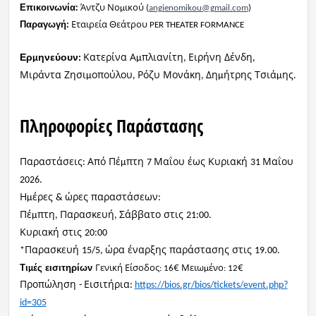
Άντζυ Νο
ικού
Επικοινωνία
:
μ
(
angienomikou@gmail.com
)
Εταιρεία
Θεάτρου
Παραγωγή
:
PER
THEATER
FORMANCE
Κατερίνα Α
πλιανίτη
Ειρήνη Δένδη
Ερ
ηνεύουν
μ
:
μ
,
,
Μιράντα Ζησι
οπούλου
Ρόζυ Μονάκη
Δη
ήτρης Τσιά
ης
μ
,
,
μ
μ
.
Πληροφορίες Παράστασης
Παραστάσεις
Από Πέ
πτη
Μαΐου έως Κυριακή
Μαΐου
:
μ
7
31
2026.
Η
έρες
ώρες παραστάσεων
μ
&
:
Πέ
πτη
Παρασκευή
Σάββατο στις
μ
,
,
21:00.
Κυριακή στις
20:00
Παρασκευή
ώρα έναρξης παράστασης στις
*
15/5,
19.00.
Γενική
Είσοδος
€
Μειω
ένο
€
Τι
ές
εισιτηρίων
μ
:
16
μ
: 12
Προπώληση
Εισιτήρια
-
:
https://bios.gr/bios/tickets/event.php?
id=305