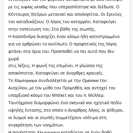
ε τις
που υπερασπίστηκε και διέδωσε
Ο
τυφλές
ελπίδες
μ
.
Κένταυρος Χ
ε
ίρων
ετανοεί και απολογείται
Οι Ερινύες
(
)
μ
.
τον καταδικάζουν
Ο λόγος του καταρρέει
Καταφεύγει
.
.
στην ταπείνωση του
Στα βάθη της σιωπής
.
.
Η Κασσάνδρα διασχίζει έναν κόσ
ο ήδη κατεστρα
ένο
μ
μμ
για να αρθρώσει το ανείπωτο
Ο προφητικός της λόγος
.
φτάνει στα όρια του
Προσπαθεί να πει αυτό που δεν
.
χωρά
στις λέξεις
Η φωνή της επι
ένει
Η γλώσσα της
.
μ
.
αποκόπτεται
Καταφεύγει σε άναρθρες κραυγές
.
.
Το
συνδιαλέγεται
ε την
του
Χλι
ίντρισ
α
Ορέστεια
μ
μ
μ
Αισχύλου
ε τον
ύθο του Προ
ηθέα
και αντηχεί τον
, μ
μ
μ
,
υπαρξιακό κόσ
ο του Μπέκετ και του Χ
Μύλλερ
μ
.
.
Ταυτόχρονα δια
ορφώνει ένα σκηνικό και ηχητικό πεδίο
μ
υψηλής έντασης
στο οποίο ο άναρθρος λόγος
οι ψίθυροι
,
,
,
οι λυγ
οί και οι σιωπές συ
ετέχουν ισότι
α στη
μ
μμ
μ
συγκρότηση των νοη
άτων
μ
.
Η παράσταση
καταδύεται σε έναν βαθύ
Χλι
ίντρισ
α
μ
μ