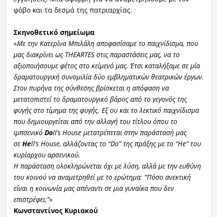
φόβο και τα δεσμά της πατριαρχίας.
Σκηνοθετικό σημείωμα
«
Με την Κατερίνα Μπιλάλη αποφασίσαμε το παιχνίδισμα, που
μας διακρίνει ως THEARTES στις παραστάσεις μας, να το
αξιοποιήσουμε φέτος στο κείμενό μας. Έτσι καταλήξαμε σε μία
δραματουργική συνομιλία δύο εμβληματικών θεατρικών έργων.
Στον πυρήνα της σύνθεσης βρίσκεται η απόφαση να
μετατοπιστεί το δραματουργικό βάρος από το γεγονός της
φυγής στο τίμημα της φυγής. Εξ ου και το λεκτικό παιχνίδισμα
που δημιουργείται από την αλλαγή του τίτλου όπου το
ιμπσενικό
Do
ll’s House μετατρέπεται στην παράστασή μας
σε
He
ll’s House, αλλάζοντας το “Do” της πράξης με το “He” του
κυρίαρχου αρσενικού.
Η παράσταση ολοκληρώνεται όχι με λύση, αλλά με την ευθύνη
του κοινού να αναμετρηθεί με το ερώτημα: “Πόσο ανεκτική
είναι η κοινωνία μας απέναντι σε μια γυναίκα που δεν
επιστρέφει;”»
Κωνσταντίνος Κυριακού