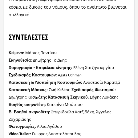
κόσ
ο
ε δικούς του νό
ους
όπου το ανείπωτο βιώνεται
μ
,
μ
μ
,
συλλογικά
.
ΣΥΝΤΕΛΕΣΤΕΣ
Μάριος
Ποντίκας
Κεί
ενο
μ
:
Δη
ήτρης
Τσιά
ης
Σκηνοθεσία
:
μ
μ
Ελένη
Χατζηγεωργίου
Χορογραφία
Επι
έλεια
κίνησης
-
μ
:
Σχεδιασ
ός
Κοστου
ιών
μ
μ
:
Agata
Uchman
Αναστασία
Καρατζά
Κατασκευή
λοποίηση
Κοστου
ιών
&
Y
μ
:
Ζωή Κελέση
Κατασκευή Μάσκας
Σχεδιασ
ός Φωτισ
ού
:
μ
μ
:
Δη
ήτρης Κασι
άτης
Σήφης Λυκάκης
Κατασκευή Σκηνικού
μ
μ
:
Κατερίνα Μούτσου
Βοηθός σκηνοθέτη
:
Σπυριδούλα
Χατζιδάκη
Άγγελος
Β΄ Βοηθοί
σκηνοθέτη
:
,
Ζαχαριάδης
Λίλια
Αγάθου
Φωτογραφίες
:
Γιώργος
Αποστολόπουλος
Video
Trailer: