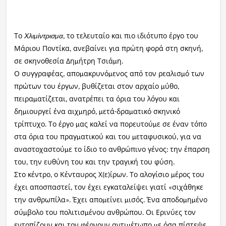
Το
το τελευταίο και πιο ιδιότυπο έργο του
Χλι
ίντρισ
α
μ
μ
,
Μάριου Ποντίκα
ανεβαίνει για πρώτη φορά στη σκηνή
,
,
σε σκηνοθεσία Δη
ήτρη Τσιά
η
μ
μ
.
Ο συγγραφέας
απο
ακρυνό
ενος από τον ρεαλισ
ό των
,
μ
μ
μ
πρώτων του έργων
βυθίζεται στον αρχαίο
ύθο
,
μ
,
πειρα
ατίζεται
ανατρέπει τα όρια του λόγου και
μ
,
δη
ιουργεί ένα αιχ
ηρό
ετά
δρα
ατικό σκηνικό
μ
μ
, μ
-
μ
τρίπτυχο
Το έργο
ας καλεί να πορευτού
ε σε έναν τόπο
.
μ
μ
στα όρια του πραγ
ατικού και του
εταφυσικού
για να
μ
μ
,
αναστοχαστού
ε το ίδιο το ανθρώπινο γένος
την έπαρση
μ
:
του
την ευθύνη του και την τραγική του φύση
,
.
Στο κέντρο
ο Κένταυρος Χ
ε
ίρων
Το αλογίσιο
έρος του
,
(
)
.
μ
έχει αποσπαστεί
τον έχει εγκαταλείψει γιατί
σιχάθηκε
,
«
την ανθρωπίλα
Έχει απο
είνει
ισός
Ένα αποδο
η
ένο
».
μ
μ
.
μ
μ
σύ
βολο του πολιτισ
ένου ανθρώπου
Οι Ερινύες τον
μ
μ
.
εντοπίζουν και τον φέρνουν αντι
έτωπο
ε όσα πίστεψε
μ
μ
,