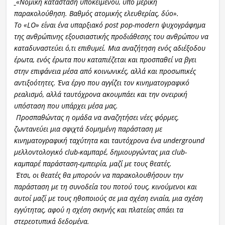
«Νομική κατάσταση υποκειμένου, υπό μερική
παρακολούθηση. Βαθμός ατομικής ελευθερίας, δύο».
Το «LO» είναι ένα υπαρξιακό post pop-modern ψυχογράφημα
της ανθρώπινης εξουσιαστικής προδιάθεσης του ανθρώπου να
καταδυναστεύει ό,τι επιθυμεί. Μια αναζήτηση ενός αδιέξ
οδου
έρωτα, ενός έρωτα που καταπιέζεται και προσπαθεί να βγει
στην επιφάνεια μέσα από κοινωνικές, αλλά και προσωπικές
αντιξοότητες. Ένα έργο που αγγίζει τον κινηματογραφικό
ρεαλισμό, αλλά ταυτόχρονα ακουμπάει και την ονειρική
υπόσταση που υπάρχει μέσα μας.
Προσπαθώντας η ομάδα να αναζητήσει νέες φόρμες,
ζωντανεύει μια σφιχτά δομημένη παράσταση με
κινηματογραφική ταχύτητα και ταυτόχρονα ένα underground
μελλοντολογικό club-καμπαρέ, δημιουργώντας μια club-
καμπαρέ παράσταση-εμπειρία, μαζί με τους θεατές.
Έτσι, οι θεατές θα μπορούν να παρακολουθήσουν την
παράσταση με τη συνοδεία του ποτού τους, κινούμενοι και
αυτοί μαζί με τους ηθοποιούς σε μια σχέση ενιαία, μια σχέση
εγγύτητας, αφού η σχέση σκηνής και πλατείας σπάει τα
στερεοτυπικά δεδομένα.