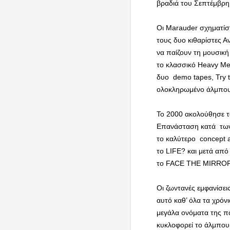
βραδιά του Σεπτέμβρη
Οι Marauder σχηματίσ
τους δυο κιθαρίστες 
να παίζουν τη μουσικ
το κλασσικό Heavy Met
δυο demo tapes, Try t
ολοκληρωμένο άλμπο
Το 2000 ακολούθησε τ
Επανάσταση κατά των
το καλύτερο concept 
το LIFE? και μετά απ
το FACE THE MIRRO
Οι ζωντανές εμφανίσει
αυτό καθ’ όλα τα χρόν
μεγάλα ονόματα της π
κυκλοφορεί το άλμπ