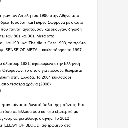
!
τηκαν τον Απρίλη του 1990 στην Αθήνα από
Ανδρέα Τσαούση και Γιώργο Σωφρονά με σκοπό
ή που πάντα αγαπούσαν και άκουγαν, δηλαδή
al των 80s και 90s. Μετά από
o Live 1991 και The die is Cast 1993, το πρώτο
υμ SENSE OF METAL κυκλοφόρησε το 1997.
ο άλμπουμ 1821, αφιερωμένο στην Ελληνική
 Οθωμανών, το οποίο για πολλούς θεωρείται
album στην Ελλάδα. Το 2004 κυκλοφορεί
ό από τέσσερα χρόνια (2008)
R.
ς ήταν πάντα το δυνατό όπλο της μπάντας. Και
ια τόσο σε Ελλάδα όσο και στο εξωτερικό με
αγκόσμιας μεταλλικής σκηνής. Το 2012
ουμ ELEGY OF BLOOD αφιερωμένο στα