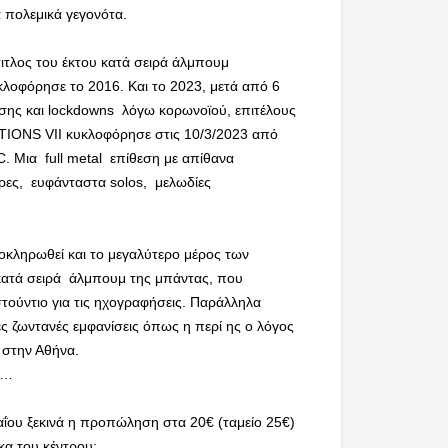
 πολεμικά γεγονότα.
ιτλος του έκτου κατά σειρά άλμπουμ
λοφόρησε το 2016. Και το 2023, μετά από 6
ίσης και lockdowns λόγω κορωνοϊού, επιτέλους
ONS VII κυκλοφόρησε στις 10/3/2023 από
 Μια full metal επίθεση με απίθανα
άρες, ευφάνταστα solos, μελωδίες
οκληρωθεί και το μεγαλύτερο μέρος των
ατά σειρά άλμπουμ της μπάντας, που
τούντιο για τις ηχογραφήσεις. Παράλληλα
ιες ζωντανές εμφανίσεις όπως η περί ης ο λόγος
 στην Αθήνα.
R…
ου ξεκινά η προπώληση στα 20€ (ταμείο 25€)
κα του κέντρου: