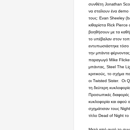
συνθέτη Jonathan Scot
να στείλουν ένα demo 
τους: Evan Sheeley (b
κιθαρίστα Rick Pierce
βοηθήσουν με τα καθ
το υπέβαλαν στον τοπι
εντυπωσιάστηκε τόσο 
την μπάντα φέρνοντας
παραγωγό Mike Flicker
μπάντας, Steel The Li
κριτικούς, το σχήμα π
οι Twisted Sister. Οι
τη δεύτερη κυκλοφορία
Προσωπικές διαφορές 
κυκλοφορία και αφού 
σχημάτισαν τους Nigh
τίτλο Dead of Night το
Μετά από αυτό το συγ