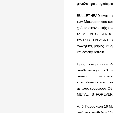
μεγαλύτερα παγκόσμια
BULLETHEAD είναι ο τ
των Marauder που κυκ
χρόνια οικονομικής κρ
το METAL COSTRUCTI
την PITCH BLACK REC.
φωνητικά, βαριές κιθ
και catchy refrain.
Προς το παρόν έχει ολ
ο
συνθέσεων για το 8
κ
σύντομα θα μπει στο σ
ετοιμάζονται και κάπο
με τους τρομερούς Q5
METAL IS FOREVE
Από Παρασκευή 16 Μαΐ
από τα κάτωθι δισκάδι