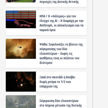
περιοχές της Δυτικής Αττικής
ΗΠΑ / Ο «πόλεμος» για τον
έλεγχο της ΑΙ – Η διαμάχη με την
Anthropic, οι αποκλεισμοί και τα
νομικά όρια
Ψάθα: Συγκλονίζει το βίντεο της
σύγκρουσης των δύο
ελικοπτέρων – Χωρίς τις
αισθήσεις τους οι πιλότοι του
δεύτερου
Ξανά στο σκοτάδι η Κούβα:
Χωρίς ρεύμα το 1/3 των
επαρχιών της
Σύγκρουση δύο ελικοπτέρων
στο πύρινο μέτωπο της δυτικής