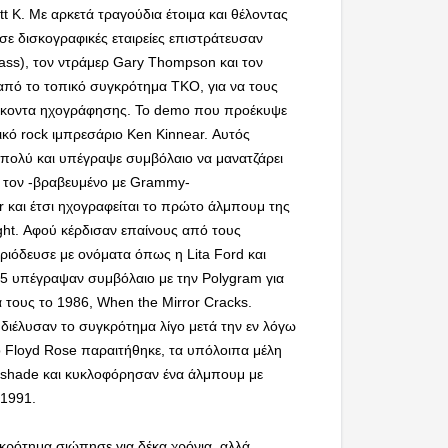
t K. Με αρκετά τραγούδια έτοιμα και θέλοντας
σε δισκογραφικές εταιρείες επιστράτευσαν
ass), τον ντράμερ Gary Thompson και τον
 από το τοπικό συγκρότημα TKO, για να τους
ήκοντα ηχογράφησης. Το demo που προέκυψε
κό rock ιμπρεσάριο Ken Kinnear. Αυτός
πολύ και υπέγραψε συμβόλαιο να μανατζάρει
 τον -βραβευμένο με Grammy-
 και έτσι ηχογραφείται το πρώτο άλμπουμ της
ght. Αφού κέρδισαν επαίνους από τους
εριόδευσε με ονόματα όπως η Lita Ford και
 Q5 υπέγραψαν συμβόλαιο με την Polygram για
 τους το 1986, When the Mirror Cracks.
διέλυσαν το συγκρότημα λίγο μετά την εν λόγω
ο Floyd Rose παραιτήθηκε, τα υπόλοιπα μέλη
tshade και κυκλοφόρησαν ένα άλμπουμ με
 1991.
κρότημα σιώπησε για δέκα χρόνια, αλλά