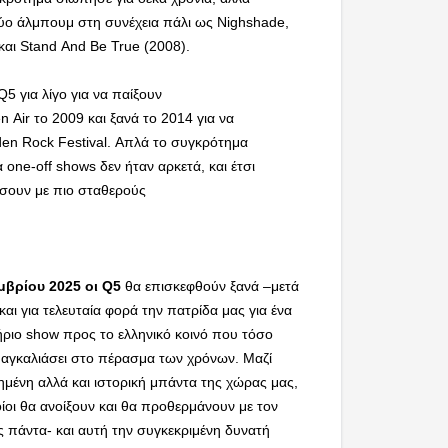
ο άλμπουμ στη συνέχεια πάλι ως Nighshade,
 και Stand And Be True (2008).
 για λίγο για να παίξουν
Air το 2009 και ξανά το 2014 για να
en Rock Festival. Απλά το συγκρότημα
 one-off shows δεν ήταν αρκετά, και έτσι
σουν με πιο σταθερούς
ς.
μβρίου 2025 οι
Q
5
θα επισκεφθούν ξανά –μετά
αι για τελευταία φορά την πατρίδα μας για ένα
ήριο show προς το ελληνικό κοινό που τόσο
ι αγκαλιάσει στο πέρασμα των χρόνων. Μαζί
ημένη αλλά και ιστορική μπάντα της χώρας μας,
οίοι θα ανοίξουν και θα προθερμάνουν με τον
 πάντα- και αυτή την συγκεκριμένη δυνατή