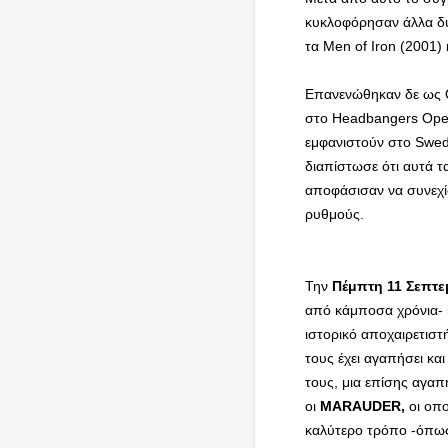
κυκλοφόρησαν άλλα δύ
τα Men of Iron (2001)
Επανενώθηκαν δε ως Q5
στο Headbangers Open 
εμφανιστούν στο Swed
διαπίστωσε ότι αυτά τα
αποφάσισαν να συνεχί
ρυθμού
Την
Πέμπτη 11 Σεπτε
από κάμποσα χρόνια- κ
ιστορικό αποχαιρετιστ
τους έχει αγαπήσει κα
τους, μια επίσης αγαπ
οι
MARAUDER
,
οι οπ
καλύτερο τρόπο -όπως