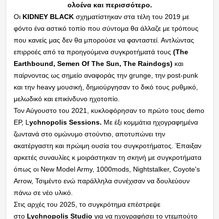
ολοένα και περισσότερο.
Οι
KIDNEY BLACK
σχηματίστηκαν στα τέλη του 2019 με
φόντο ένα αστικό τοπίο που σύντομα θα άλλαζε με τρόπους
που κανείς μας δεν θα μπορούσε να φανταστεί. Αντλώντας
επιρροές από τα προηγούμενα συγκροτήματά τους
(The
Earthbound, Semen Of The Sun, The Raindogs)
και
παίρνοντας ως σημείο αναφοράς την grunge, την post-punk
και την heavy μουσική, δημιούργησαν το δικό τους ρυθμικό,
μελωδικό και επικίνδυνο ηχοτοπίο.
Τον Αύγουστο του 2021, κυκλοφόρησαν το πρώτο τους demo
EP, L
ychnopolis Sessions.
Με έξι κομμάτια ηχογραφημένα
ζωντανά στο ομώνυμο στούντιο, αποτυπώνει την
ακατέργαστη και πρώιμη ουσία του συγκροτήματος. Έπαιξαν
αρκετές συναυλίες κ μοιράστηκαν τη σκηνή με συγκροτήματα
όπως οι New Model Army, 1000mods, Nightstalker, Coyote's
Arrow, Τσιμέντο ενώ παράλληλα συνέχισαν να δουλεύουν
πάνω σε νέο υλικό.
Στις αρχές του 2025, το συγκρότημα επέστρεψε
στο
Lychnopolis Studio
για να ηχογραφήσει το ντεμπούτο