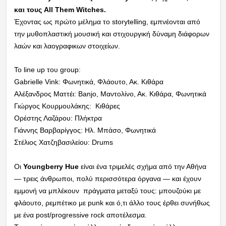
και τους All Them Witches.
Έχοντας ως πρώτο μέλημα το storytelling, εμπνέονται από
την μυθοπλαστική μουσική και στιχουργική δύναμη διάφορων
λαών και λαογραφικων στοιχείων.
Το line up του group:
Gabrielle Vink: Φωνητικά, Φλάουτο, Ακ. Κιθάρα
Αλέξανδρος Ματτέι: Banjo, Μαντολίνο, Ακ. Κιθάρα, Φωνητικά
Γιώργος Κουρμουλάκης: Κιθάρες
Ορέστης Λαζάρου: Πλήκτρα
Γιάννης Βαρβαρίγγος: Ηλ. Μπάσο, Φωνητικά
Στέλιος Χατζηβασιλείου: Drums
Οι
Youngberry Hue
είναι ένα τριμελές σχήμα από την Αθήνα
— τρεις άνθρωποι, πολύ περισσότερα όργανα — και έχουν
εμμονή να μπλέκουν πράγματα μεταξύ τους: μπουζούκι με
φλάουτο, ρεμπέτικο με punk και ό,τι άλλο τους έρθει συνήθως
με ένα post/progressive rock αποτέλεσμα.