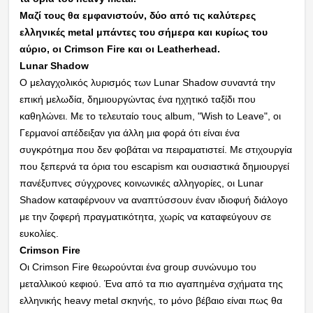
Μαζί τους θα εμφανιστούν, δύο από τις καλύτερες
ελληνικές metal μπάντες του σήμερα και κυρίως του
αύριο, οι Crimson Fire και οι Leatherhead.
Lunar Shadow
Ο μελαγχολικός λυρισμός των Lunar Shadow συναντά την
επική μελωδία, δημιουργώντας ένα ηχητικό ταξίδι που
καθηλώνει. Με το τελευταίο τους album, "Wish to Leave", οι
Γερμανοί απέδειξαν για άλλη μια φορά ότι είναι ένα
συγκρότημα που δεν φοβάται να πειραματιστεί. Με στιχουργία
που ξεπερνά τα όρια του escapism και ουσιαστικά δημιουργεί
πανέξυπνες σύγχρονες κοινωνικές αλληγορίες, οι Lunar
Shadow καταφέρνουν να αναπτύσσουν έναν ιδιοφυή διάλογο
με την ζοφερή πραγματικότητα, χωρίς να καταφεύγουν σε
ευκολίες.
Crimson Fire
Οι Crimson Fire θεωρούνται ένα group συνώνυμο του
μεταλλικού κεφιού. Ένα από τα πιο αγαπημένα σχήματα της
ελληνικής heavy metal σκηνής, το μόνο βέβαιο είναι πως θα