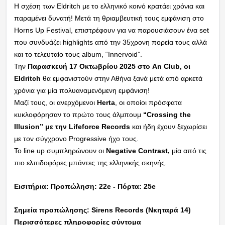
Η σχέση των Eldritch με το ελληνικό κοινό κρατάει χρόνια και
παραμένει δυνατή! Μετά τη θριαμβευτική τους εμφάνιση στο
Horns Up Festival, επιστρέφουν για να παρουσιάσουν ένα set
που συνδυάζει highlights από την 35χρονη πορεία τους αλλά
και το τελευταίο τους album, “Innervoid”.
Την
Παρασκευή 17 Οκτωβρίου 2025 στο An Club, οι
Eldritch
θα εμφανιστούν στην Αθήνα ξανά μετά από αρκετά
χρόνια για μία πολυαναμενόμενη εμφάνιση!
Μαζί τους, οι ανερχόμενοι
Herta
, οι οποίοι πρόσφατα
κυκλοφόρησαν το πρώτο τους άλμπουμ
“Crossing the
Illusion” με την Lifeforce Records
και ήδη έχουν ξεχωρίσει
με τον σύγχρονο Progressive ήχο τους.
Το line up συμπληρώνουν οι
Negative Contrast,
μία από τις
πιο ελπιδοφόρες μπάντες της ελληνικής σκηνής.
Εισιτήρια: Προπώληση: 22e - Πόρτα: 25e
Σημεία προπώλησης: Sirens Records (Νκηταρά 14)
Περισσότερες πληροφορίες σύντομα