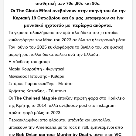
αισθητική των 70s ,80s και 90s.
Οι The Gloria Effect ανεβαίνουν στην σκηνή του An την
Κυριακή 19 Οκτωβρίου και θα μας μεταφέρουν σε ένα
μοναδικό ηχοτοπίο με περίεργα ακόρντα.
‍Το γκρουπ ολοκλήρωσε τον ομότιτλο δίσκο του ,ο οποίος
κυκλοφόρησε τον Μάιο του 2023 σε όλα τα ηλεκτρονικά μέσα.
Τον Ιούνιο του 2025 κυκλοφόρησε το βινύλιο του ,σε φυσική
μορφή ,σε πολλά δισκοπωλεία ανά την Ελλάδα .
Η σύνθεση του group:
Μαρία Κουρούπη - Φωνητικά
Μενέλαος Πετούσης - Κιθάρα
Σπύρος Παρασκευαΐδης - Μπάσο
Χρήστος Κατσέλης - Τύμπανα
Οι
The Chained Magpie
έπαιξαν πρώτη φορα στο Ηράκλειο
της Κρήτης το 2014, αλλά ανέβασαν post στο instagram
πρώτη φορά μόλις το 2023.
Περικυκλωμένοι απο φλάουτα, μπάντζα και μαντολίνα,
μπλέκουν την Americana με το rock n’ roll, εμπνεόμενοι από
τον
Bob Dylan και τους Murder by Death,
μέχρι τους
VIC