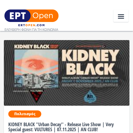
Ειδήσεις
Ελλάδα
Κοινωνία
Πολιτική
Οικονομία
Αθλητικά
Πολιτισμός
KIDNEY BLACK ''Urban Decay'' - Release Live Show | Very
Κόσμος
Special guest: VULTURES | 07.11.2025 | AN CLUB!