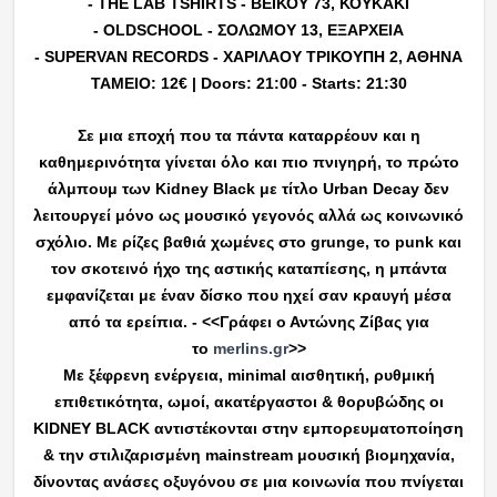
- THE LAB TSHIRTS - ΒΕΙΚΟΥ 73, ΚΟΥΚΑΚΙ
- OLDSCHOOL - ΣΟΛΩΜΟΥ 13, ΕΞΑΡΧΕΙΑ
- SUPERVAN RECORDS - ΧΑΡΙΛΑΟΥ ΤΡΙΚΟΥΠΗ 2, ΑΘΗΝΑ
ΤΑΜΕΙΟ: 12€ | Doors: 21:00 - Starts: 21:30
Σε μια εποχή που τα πάντα καταρρέουν και η
καθημερινότητα γίνεται όλο και πιο πνιγηρή, το πρώτο
άλμπουμ των Kidney Black με τίτλο Urban Decay δεν
λειτουργεί μόνο ως μουσικό γεγονός αλλά ως κοινωνικό
σχόλιο. Με ρίζες βαθιά χωμένες στο grunge, το punk και
τον σκοτεινό ήχο της αστικής καταπίεσης, η μπάντα
εμφανίζεται με έναν δίσκο που ηχεί σαν κραυγή μέσα
από τα ερείπια. - <<Γράφει ο Αντώνης Ζίβας για
το
merlins.gr
>>
Με ξέφρενη ενέργεια, minimal αισθητική, ρυθμική
επιθετικότητα, ωμοί, ακατέργαστοι & θορυβώδης οι
ΚIDNEY BLACK αντιστέκονται στην εμπορευματοποίηση
& την στιλιζαρισμένη mainstream μουσική βιομηχανία,
δίνοντας ανάσες οξυγόνου σε μια κοινωνία που πνίγεται