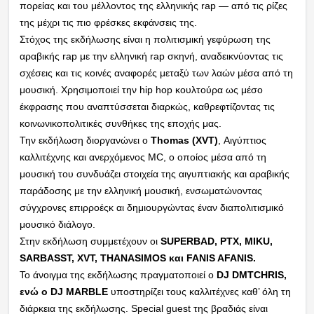
πορείας και του μέλλοντος της ελληνικής rap — από τις ρίζες
της μέχρι τις πιο φρέσκες εκφάνσεις της.
Στόχος της εκδήλωσης είναι η πολιτισμική γεφύρωση της
αραβικής rap με την ελληνική rap σκηνή, αναδεικνύοντας τις
σχέσεις και τις κοινές αναφορές μεταξύ των λαών μέσα από τη
μουσική. Χρησιμοποιεί την hip hop κουλτούρα ως μέσο
έκφρασης που αναπτύσσεται διαρκώς, καθρεφτίζοντας τις
κοινωνικοπολιτικές συνθήκες της εποχής μας.
Την εκδήλωση διοργανώνει ο
Thomas (XVT)
, Αιγύπτιος
καλλιτέχνης και ανερχόμενος MC, ο οποίος μέσα από τη
μουσική του συνδυάζει στοιχεία της αιγυπτιακής και αραβικής
παράδοσης με την ελληνική μουσική, ενσωματώνοντας
σύγχρονες επιρροέςκ αι δημιουργώντας έναν διαπολιτισμικό
μουσικό διάλογο.
Στην εκδήλωση συμμετέχουν οι
SUPERBAD, PTX, MIKU,
SARBASST, XVT, THANASIMOS και FANIS AFANIS.
Το άνοιγμα της εκδήλωσης πραγματοποιεί ο
DJ DMTCHRIS,
ενώ ο DJ MARBLE
υποστηρίζει τους καλλιτέχνες καθ’ όλη τη
διάρκεια της εκδήλωσης. Special guest της βραδιάς είναι