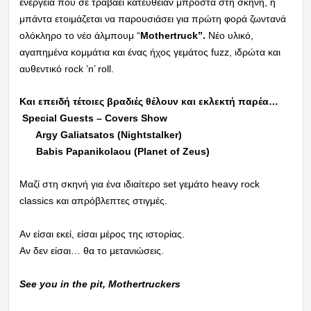
ενέργεια που σε τραβάει κατευθείαν μπροστά στη σκηνή, η
μπάντα ετοιμάζεται να παρουσιάσει για πρώτη φορά ζωντανά
ολόκληρο το νέο άλμπουμ “
Mothertruck”.
Νέο υλικό,
αγαπημένα κομμάτια και ένας ήχος γεμάτος fuzz, ιδρώτα και
αυθεντικό rock ’n’ roll.
Και επειδή τέτοιες βραδιές θέλουν και εκλεκτή παρέα…
Special Guests – Covers Show
Argy Galiatsatos (Nightstalker)
Babis Papanikolaou (Planet of Zeus)
Μαζί στη σκηνή για ένα ιδιαίτερο set γεμάτο heavy rock
classics και απρόβλεπτες στιγμές.
Αν είσαι εκεί, είσαι μέρος της ιστορίας.
Αν δεν είσαι… θα το μετανιώσεις.
See you in the pit, Mothertruckers