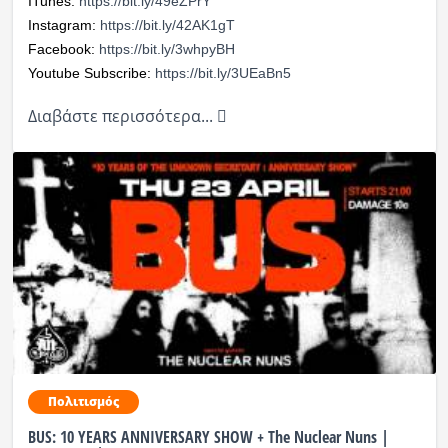
ITunes:
https://bit.ly/49eZPrY
Instagram:
https://bit.ly/42AK1gT
Facebook:
https://bit.ly/3whpyBH
Youtube Subscribe:
https://bit.ly/3UEaBn5
Διαβάστε περισσότερα...
Πολιτισμός
BUS: 10 YEARS ANNIVERSARY SHOW + The Nuclear Nuns |