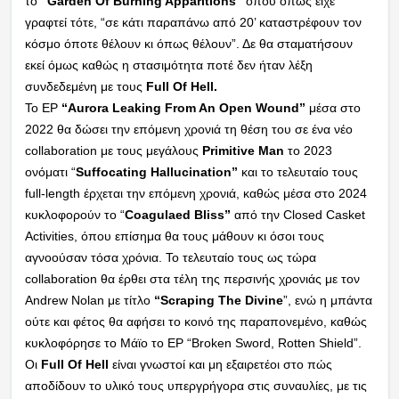
το
“Garden Of Burning Apparitions”
όπου όπως είχε
γραφτεί τότε, “σε κάτι παραπάνω από 20’ καταστρέφουν τον
κόσμο όποτε θέλουν κι όπως θέλουν”. Δε θα σταματήσουν
εκεί όμως καθώς η στασιμότητα ποτέ δεν ήταν λέξη
συνδεδεμένη με τους
Full Of Hell.
Το ΕΡ
“Aurora Leaking From An Open Wound”
μέσα στο
2022 θα δώσει την επόμενη χρονιά τη θέση του σε ένα νέο
collaboration με τους μεγάλους
Primitive Man
το 2023
ονόματι “
Suffocating Hallucination”
και το τελευταίο τους
full-length έρχεται την επόμενη χρονιά, καθώς μέσα στο 2024
κυκλοφορούν το “
Coagulaed Bliss”
από την Closed Casket
Activities, όπου επίσημα θα τους μάθουν κι όσοι τους
αγνοούσαν τόσα χρόνια. Το τελευταίο τους ως τώρα
collaboration θα έρθει στα τέλη της περσινής χρονιάς με τον
Andrew Nolan με τίτλο
“Scraping The Divine
”, ενώ η μπάντα
ούτε και φέτος θα αφήσει το κοινό της παραπονεμένο, καθώς
κυκλοφόρησε το Μάϊο το ΕΡ “Broken Sword, Rotten Shield”.
Οι
Full Of Hell
είναι γνωστοί και μη εξαιρετέοι στο πώς
αποδίδουν το υλικό τους υπεργρήγορα στις συναυλίες, με τις