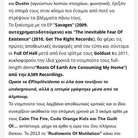
έριξαν
και
Dustin
(αγνώστων λοιπών στοιχείων, φωνητικά),
τη σπορά τους στον κόσμο πιο έτοιμοι από ποτέ να
στρέψουν τα βλέμματα πάνω τους.
Το ξεκίνημα με τα EP
“Savages” (2009,
αυτοχρηματοδοτούμενο) και “The Inevitable Fear Of
Existence” (2010, Get The Right Records
(), θα φέρει τις
πρώτες αποθεωτικές αναφορές από τον τύπο και σύντομα
οι
Full Of Hell
μετά από ένα split με τους
Goldust τ
ο 2011,
κυκλοφορούν την ίδια χρονιά το ντεμπούτο τους full-
length demo
“Roots Of Earth Are Consuming My Home”)
από την Α389 Recordings.
Ωραία τα EP/eplits/demo κι όλα όσα τονίζουν το
underground, αλλά η ιστορία γράφτηκε μέσα από τα
άλμπουμ.
Το ντεμπούτο τους λαμβάνει αποθεωτικές κριτικές και οι ίδιοι
συνεχίζουν ακάθεκτοι την επόμενη χρονιά με 3 ακόμα splits με
τους
Calm The Fire, Code Orange Kids και The Guilt
Of…
αντίστοιχα, μέχρι να έρθει η ώρα του 2ου πλήρους
δίσκου. Το 2013 το “
Rudiments Of Mutilation”
κάνει πιο