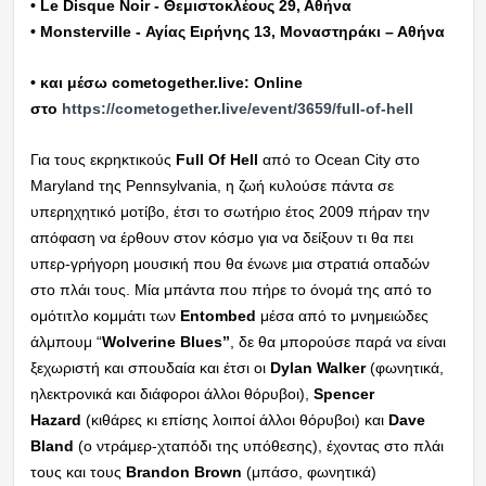
• Le Disque Noir - Θεμιστοκλέους 29, Αθήνα
• Monsterville - Αγίας Ειρήνης 13, Μοναστηράκι – Αθήνα
• και μέσω cometogether.live:
Online
στο
https://cometogether.live/
event/3659/full-of-hell
Για τους εκρηκτικούς
Full Of Hell
από το Ocean City στο
Maryland της Pennsylvania, η ζωή κυλούσε πάντα σε
υπερηχητικό μοτίβο, έτσι το σωτήριο έτος 2009 πήραν την
απόφαση να έρθουν στον κόσμο για να δείξουν τι θα πει
υπερ-γρήγορη μουσική που θα ένωνε μια στρατιά οπαδών
στο πλάι τους. Μία μπάντα που πήρε το όνομά της από το
ομότιτλο κομμάτι των
Entombed
μέσα από το μνημειώδες
άλμπουμ “
Wolverine Blues”
, δε θα μπορούσε παρά να είναι
ξεχωριστή και σπουδαία και έτσι οι
Dylan Walker
(φωνητικά,
ηλεκτρονικά και διάφοροι άλλοι θόρυβοι),
Spencer
Hazard
(κιθάρες κι επίσης λοιποί άλλοι θόρυβοι) και
Dave
Bland
(ο ντράμερ-χταπόδι της υπόθεσης), έχοντας στο πλάι
τους και τους
Brandon Brown
(μπάσο, φωνητικά)