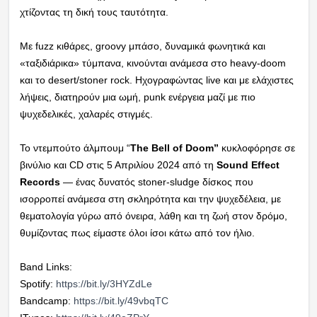
χτίζοντας τη δική τους ταυτότητα.
Με fuzz κιθάρες, groovy μπάσο, δυναμικά φωνητικά και
«ταξιδιάρικα» τύμπανα, κινούνται ανάμεσα στο heavy-doom
και το desert/stoner rock. Ηχογραφώντας live και με ελάχιστες
λήψεις, διατηρούν μια ωμή, punk ενέργεια μαζί με πιο
ψυχεδελικές, χαλαρές στιγμές.
Το ντεμπούτο άλμπουμ “
The Bell of Doom”
κυκλοφόρησε σε
βινύλιο και CD στις 5 Απριλίου 2024 από τη
Sound Effect
Records
— ένας δυνατός stoner-sludge δίσκος που
ισορροπεί ανάμεσα στη σκληρότητα και την ψυχεδέλεια, με
θεματολογία γύρω από όνειρα, λάθη και τη ζωή στον δρόμο,
θυμίζοντας πως είμαστε όλοι ίσοι κάτω από τον ήλιο.
Band Links:
Spotify:
https://bit.ly/3HYZdLe
Bandcamp:
https://bit.ly/49vbqTC