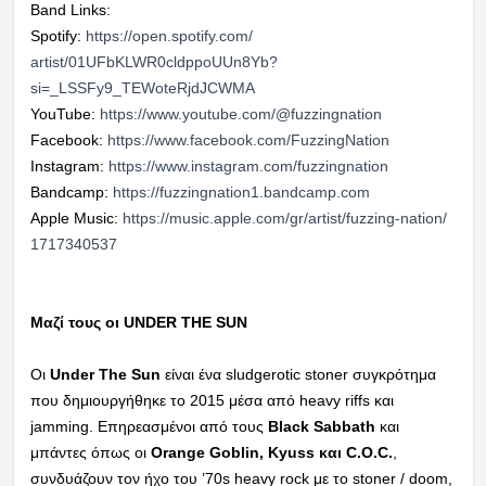
Band Links:
Spotify:
https://open.spotify.com/
artist/01UFbKLWR0cldppoUUn8Yb?
si=_LSSFy9_TEWoteRjdJCWMA
YouTube:
https://www.youtube.com/@
fuzzingnation
Facebook:
https://www.facebook.com/
FuzzingNation
Instagram:
https://www.instagram.com/
fuzzingnation
Bandcamp:
https://fuzzingnation1.
bandcamp.com
Apple Music:
https://music.apple.com/gr/
artist/fuzzing-nation/
1717340537
Μαζί τους οι UNDER THE SUN
Οι
Under The Sun
είναι ένα sludgerotic stoner συγκρότημα
που δημιουργήθηκε το 2015 μέσα από heavy riffs και
jamming. Επηρεασμένοι από τους
Black Sabbath
και
μπάντες όπως οι
Orange Goblin, Kyuss και C.O.C.
,
συνδυάζουν τον ήχο του ’70s heavy rock με το stoner / doom,