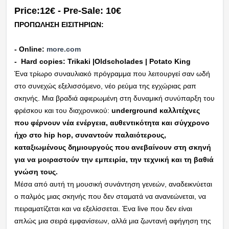
Price:12€ - Pre-Sale: 10€
ΠΡΟΠΩΛΗΣΗ ΕΙΣΙΤΗΡΙΩΝ:
- Online:
more.com
- Hard copies:
Trikaki
|Oldscholades |
Potato King
Ένα τρίωρο συναυλιακό πρόγραμμα που λειτουργεί σαν ωδή
στο συνεχώς εξελισσόμενο, νέο ρεύμα της εγχώριας ραπ
σκηνής. Μια βραδιά αφιερωμένη στη δυναμική συνύπαρξη του
φρέσκου και του διαχρονικού:
underground καλλιτέχνες
που φέρνουν νέα ενέργεια, αυθεντικότητα και σύγχρονο
ήχο στο hip hop, συναντούν παλαιότερους,
καταξιωμένους δημιουργούς που ανεβαίνουν στη σκηνή
για να μοιραστούν την εμπειρία, την τεχνική και τη βαθιά
γνώση τους.
Μέσα από αυτή τη μουσική συνάντηση γενεών, αναδεικνύεται
ο παλμός μιας σκηνής που δεν σταματά να ανανεώνεται, να
πειραματίζεται και να εξελίσσεται. Ένα live που δεν είναι
απλώς μια σειρά εμφανίσεων, αλλά μια ζωντανή αφήγηση της