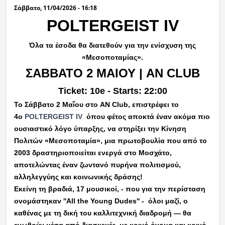
Σάββατο, 11/04/2026 - 16:18
POLTERGEIST IV
Όλα τα έσοδα θα διατεθούν για την ενίσχυση της
«Μεσοποταμίας».
ΣΑΒΒΑΤΟ 2 ΜΑΙΟΥ | AN CLUB
Ticket: 10e - Starts: 22:00
Το Σάββατο 2 Μαΐου στο AN Club, επιστρέφει το
4ο
POLTERGEIST IV
όπου φέτος αποκτά έναν ακόμα πιο
ουσιαστικό λόγο ύπαρξης, να στηρίξει την Κίνηση
Πολιτών «Μεσοποταμία», μια πρωτοβουλία που από το
2003 δραστηριοποιείται ενεργά στο Μοσχάτο,
αποτελώντας έναν ζωντανό πυρήνα πολιτισμού,
αλληλεγγύης και κοινωνικής δράσης!
Εκείνη τη βραδιά, 17 μουσικοί, - που για την περίσταση
ονομάστηκαν
''All the Young Dudes'' -
όλοι μαζί, ο
καθένας με τη δική του καλλιτεχνική διαδρομή — θα
ενωθούν μέσα από διασκευές, με κοινό όνομα και κοινό