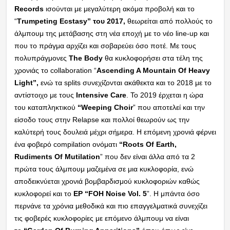
Records
ισούνται με μεγαλύτερη ακόμα προβολή και το
“
Τrumpeting Ecstasy” του 2017,
θεωρείται από πολλούς το
άλμπουμ της μετάβασης στη νέα εποχή με το νέο line-up και
που το πράγμα αρχίζει και σοβαρεύει όσο ποτέ. Με τους
πολυπράγμονες
The Body
θα κυκλοφορήσει στα τέλη της
χρονιάς το collaboration “
Ascending A Mountain Of Heavy
Light”,
ενώ τα splits συνεχίζονται ακάθεκτα και το 2018 με το
αντίστοιχο με τους
Intensive Care
. Το 2019 έρχεται η ώρα
του καταπληκτικού
“Weeping Choir
” που αποτελεί και την
είσοδο τους στην Relapse και πολλοί θεωρούν ως την
καλύτερή τους δουλειά μέχρι σήμερα. Η επόμενη χρονιά φέρνει
ένα φοβερό compilation ονόματι
“Roots Of Earth,
Rudiments Of Mutilation
” που δεν είναι άλλα από τα 2
πρώτα τους άλμπουμ μαζεμένα σε μια κυκλοφορία, ενώ
αποδεικνύεται χρονιά βομβαρδισμού κυκλοφοριών καθώς
κυκλοφορεί και το
ΕΡ “FOH Noise Vol. 5
”. Η μπάντα όσο
περνάνε τα χρόνια μεθοδικά και πιο επαγγελματικά συνεχίζει
τις φοβερές κυκλοφορίες με επόμενο άλμπουμ να είναι