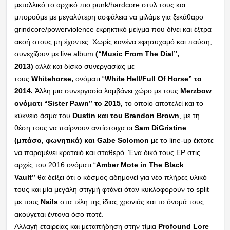
μεταλλικό το αρχικό πιο punk/hardcore στυλ τους και
μπορούμε με μεγαλύτερη ασφάλεια να μιλάμε για ξεκάθαρο
grindcore/powerviolence εκρηκτικό μείγμα που δίνει και έξτρα
ακοή στους μη έχοντες. Χωρίς κανένα εφησυχαμό και παύση,
συνεχίζουν με live album
(“Music From The Dial”,
2013)
αλλά και δίσκο συνεργασίας με
τους
Whitehorse,
ονόματι “
White Hell/Full Of Horse” το
2014.
Άλλη μια συνεργασία λαμβάνει χώρο με τους
Merzbow
ονόματι “Sister Pawn” το 2015,
το οποίο αποτελεί και το
κύκνειο άσμα του
Dustin και του Brandon Brown
, με τη
θέση τους να παίρνουν αντίστοιχα οι
Sam DiGristine
(μπάσο, φωνητικά) και Gabe Solomon
με το line-up έκτοτε
να παραμένει κραταιό και σταθερό. Ένα δικό τους ΕΡ στις
αρχές του 2016 ονόματι “
Amber Mote in The Black
Vault”
θα δείξει ότι ο κόσμος αδημονεί για νέο πλήρες υλικό
τους και μία μεγάλη στιγμή φτάνει όταν κυκλοφορούν το split
με τους
Nails
στα τέλη της ίδιας χρονιάς και το όνομά τους
ακούγεται έντονα όσο ποτέ.
Αλλαγή εταιρείας και μεταπήδηση στην τίμια
Profound Lore