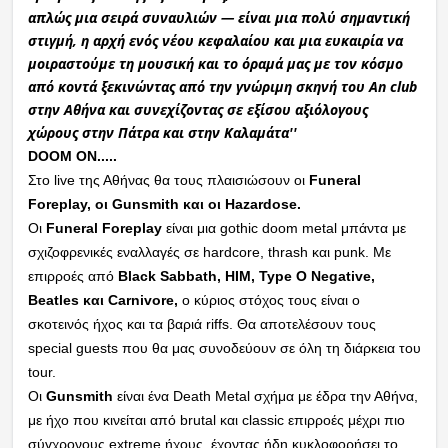
απλώς μια σειρά συναυλιών — είναι μια πολύ σημαντική
στιγμή, η αρχή ενός νέου κεφαλαίου και μια ευκαιρία να
μοιραστούμε τη μουσική και το όραμά μας με τον κόσμο
από κοντά ξεκινώντας από την γνώριμη σκηνή του An club
στην Αθήνα και συνεχίζοντας σε εξίσου αξιόλογους
χώρους στην Πάτρα και στην Καλαμάτα''
DOOM ON.....
Στο live της Αθήνας θα τους πλαισιώσουν οι
Funeral
Foreplay, οι Gunsmith και οι Hazardose.
Οι
Funeral Foreplay
είναι μια gothic doom metal μπάντα με
σχιζοφρενικές εναλλαγές σε hardcore, thrash και punk. Με
επιρροές από
Black Sabbath, HIM, Type O Negative,
Beatles και Carnivore,
ο κύριος στόχος τους είναι ο
σκοτεινός ήχος και τα βαριά riffs. Θα αποτελέσουν τους
special guests που θα μας συνοδεύουν σε όλη τη διάρκεια του
tour.
Οι
Gunsmith
είναι ένα Death Metal σχήμα με έδρα την Αθήνα,
με ήχο που κινείται από brutal και classic επιρροές μέχρι πιο
σύγχρονους extreme ήχους, έχοντας ήδη κυκλοφορήσει το