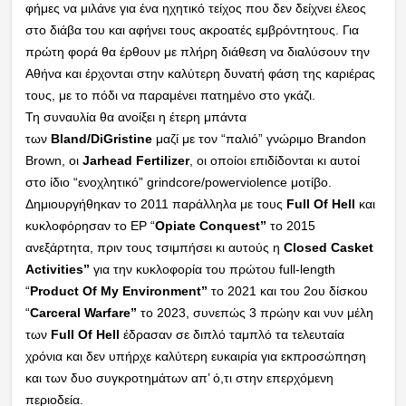
φήμες να μιλάνε για ένα ηχητικό τείχος που δεν δείχνει έλεος
στο διάβα του και αφήνει τους ακροατές εμβρόντητους. Για
πρώτη φορά θα έρθουν με πλήρη διάθεση να διαλύσουν την
Αθήνα και έρχονται στην καλύτερη δυνατή φάση της καριέρας
τους, με το πόδι να παραμένει πατημένο στο γκάζι.
Τη συναυλία θα ανοίξει η έτερη μπάντα
των
Bland/DiGristine
μαζί με τον “παλιό” γνώριμο Brandon
Brown, οι
Jarhead Fertilizer
, οι οποίοι επιδίδονται κι αυτοί
στο ίδιο “ενοχλητικό” grindcore/powerviolence μοτίβο.
Δημιουργήθηκαν το 2011 παράλληλα με τους
Full Of Hell
και
κυκλοφόρησαν το ΕΡ “
Opiate Conquest”
το 2015
ανεξάρτητα, πριν τους τσιμπήσει κι αυτούς η
Closed Casket
Activities”
για την κυκλοφορία του πρώτου full-length
“
Product Of My Environment”
το 2021 και του 2ου δίσκου
“
Carceral Warfare”
το 2023, συνεπώς 3 πρώην και νυν μέλη
των
Full Of Hell
έδρασαν σε διπλό ταμπλό τα τελευταία
χρόνια και δεν υπήρχε καλύτερη ευκαιρία για εκπροσώπηση
και των δυο συγκροτημάτων απ’ ό,τι στην επερχόμενη
περιοδεία.