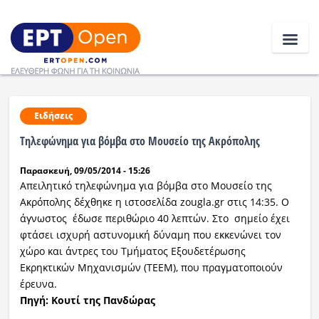
Ειδήσεις
Ειδήσεις
Τηλεφώνημα για βόμβα στο Μουσείο της Ακρόπολης
Ελλάδα
Παρασκευή, 09/05/2014 - 15:26
Κοινωνία
Απειλητικό τηλεφώνημα για βόμβα
στο Μουσείο της
Ακρόπολης δέχθηκε η ιστοσελίδα zougla.gr στις 14:35.
Ο
Πολιτική
άγνωστος έδωσε περιθώριο 40 λεπτών. Στο σημείο έχει
φτάσει ισχυρή αστυνομική δύναμη που εκκενώνει τον
Οικονομία
χώρο και άντρες του Τμήματος Εξουδετέρωσης
Εκρηκτικών Μηχανισμών (ΤΕΕΜ), που πραγματοποιούν
Αθλητικά
έρευνα.
Πηγή: Κουτί της Πανδώρας
Κόσμος