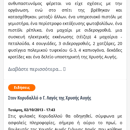
ανθυπαστυνόμος φέρεται να είχε σχέσεις με την
οργάνωση, ενώ στο σπίτι της βρέθηκαν και
κατασχέθηκαν, μεταξύ άλλων, ένα υπηρεσιακό πιστόλι με
γεμιστήρα, ένα περίστροφο εκτόξευσης φωτοβολίδων, ένα
πιστόλι ρέπλικα, ένα μαχαίρι με σιδερογροθιά, μια
συσκευή ηλεκτρικής εκκένωσης (τέϊζερ) 4 μαχαίρια -
πεταλούδα, 4 σουγιάδες, 3 σιδερογροθιές, 2 χατζάρες, 20
φυσίγγια πολεμικού τυφεκίου G-3, 4 καπνογόνα, δεκάδες
κροτίδες και ένα δελτίο υποστηρικτή της Χρυσής Αυγής.
Διαβάστε περισσότερα...
Ειδήσεις
Στον Κορυδαλλό ο Γ. Λαγός της Χρυσής Αυγής
Τετάρτη, 02/10/2013 - 17:43
Στις φυλακές Κορυδαλλού θα οδηγηθεί, σύμφωνα με
ασφαλείς πληροφορίες, σήμερα ή αύριο το πρωί, ο
βουλευτής της Χρυσής Αυγής Γιάννης Λαγός, που κρίθηκε