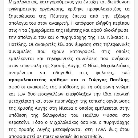
Μιχαλολιάκος, κατηγορούμενος για ένταξη και διεύθυνση
εγκληματικής οργάνωσης, κρίθηκε προφυλακιστέος τα
ξημερώματα της Πέμπτης έπειτα από την εξάωρη
απολογία του στον ανακριτή. H απόφαση ελήφθη περίπου
στις 4 τα ξημερώματα της Πέμπτης και αφού ολοκλήρωσε
την απολογία του και ο πυρηνάρχης της Τ.Ο. Νίκαιας, Γ.
Πατέλης. Οι ανακριτές έδωσαν έμφαση στις τηλεφωνικές
συνομιλίες που έχουν καταγραφεί, στις οποίες
εμπλέκονται και τηλεφωνικές συνδέσεις που ανήκουν
στον επικεφαλή της Χρυσής Αυγής. Ο Νίκος Μιχαλολιάκος
αναμένεται να οδηγηθεί στις φυλακές, ενώ
προφυλακιστέος κρίθηκε και ο Γιώργος Πατέλης
,
αφού οι ανακριτές της υπόθεσης με τη σύμφωνη γνώμη
και των δυο εισαγγελέων επεφύλαξαν την ίδια ποινική
μεταχείριση και στον πυρηνάρχη της τοπικής οργάνωσης
της Χρυσής Αυγής στη Νίκαια ο οποίος εμπλέκεται στην
υπόθεση της δολοφονίας του Παύλου Φύσσα στο
Κερατσίνι. Τόσο ο Μιχαλολιάκος όσο και ο πυρηνάρχης
της Χρυσής Αυγής μεταφέρονται στη ΓΑΔΑ έως ότου
αποφασιστεί σε ποιες φυλακές θα κρατηθούν.