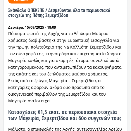
Σκάνδαλο ΟΠΕΚΕΠΕ / Δεσμεύονται όλα τα περιουσιακά
Ραδιόφωνο
LIVE
στοιχεία της Πόπης Σεμερτζίδου
Δευτέρα, 15/09/2025 - 18:09
Εκπομπές
Πόρισμα-φωτιά της Αρχής για το Ξέπλυμα Μαύρου
Χρήματος διαβιβάστηκε στην Ευρωπαϊκή Εισαγγελία για
την πρώην πολιτεύτρια της ΝΔ Καλλιόπη Σεμερτζίδου και
Πολιτισμός
τον σύντροφό της, κτηνοτρόφο και επιχειρηματία Χρήστο
Μαγειρία καθώς και για ακόμη έξι άτομα, συνολικά οκτώ
κατηγορούμενους, που αντιμετωπίζουν τα κακουργήματα
της απάτης και του ξεπλύματος μαύρου χρήματος.
Εκτός από το ζεύγος Μαγειρία – Σεμερτζίδου, οι
κατηγορίες αφορούν ακόμα δύο πρόσωπα από το
οικογενειακό περιβάλλον της Σεμερτζίδου και του
Μαγειρία αντίστοιχα.
Κατασχέσεις €1,5 εκατ. σε περιουσιακά στοιχεία
των Μαγειρία, Σεμερτζίδου και δύο συγγενών τους
Μάλιστα, ο επικεφαλής της Αρχής, αντεισαγγελέας Αρείου