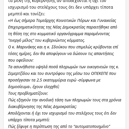
τα μέλη της κυβέρνησης αν αποδέχονται ή όχι τον
ισχυρισμό του στελέχους τους ότι δεν υπάρχει τίποτα
μεμπτό και τονίζει:
«Η έως σήμερα Τομεάρχης Κοινοτικών Πόρων και Γυναικείας
Επιχειρηματικότητας της Νέας Δημοκρατίας παραιτήθηκε από
τη θέση της στο κομματικό οργανόγραμμα παραμένοντας
“ενεργό μέλος” του κυβερνώντος κόμματος.
Ο κ. Μαρινάκης και η κ. Σδούκου που επιμελώς κρύβονται επί
τόσες ημέρες, δεν θα αποφύγουν να δώσουν τις απαντήσεις
που οφείλουν:
Τα ασυνήθιστα υψηλά ποσά πληρωμών των οικογενειών της κ.
Σεμερτζίδου και του συντρόφου της μέσω του ΟΠΕΚΕΠΕ που
προσέγγισαν τα 2,5 εκατομμύρια ευρώ -σύμφωνα με
δημοσίευμα-, έχουν ελεγχθεί;
Τους προβληματίζουν;
Πώς εξηγούν την ανοδική τάση των πληρωμών τους στα χρόνια
διακυβέρνησης της Νέας Δημοκρατίας;
Αποδέχονται ή όχι τον ισχυρισμό του στελέχους τους ότι δεν
υπάρχει τίποτα μεμπτό;
Πώς ξέφυγε η περίπτωση της από το “αυτοματοποιημένο”