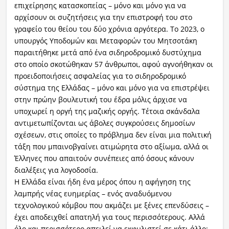
επιχείρησης κατασκοπείας – μόνο και μόνο για να
αρχίσουν οι συζητήσεις για την επιστροφή του στο
γραφείο του θείου του δύο χρόνια αργότερα. Το 2023, ο
υπουργός Υποδομών και Μεταφορών του Μητσοτάκη
παραιτήθηκε μετά από ένα σιδηροδρομικό δυστύχημα
στο οποίο σκοτώθηκαν 57 άνθρωποι, αφού αγνοήθηκαν οι
προειδοποιήσεις ασφαλείας για το σιδηροδρομικό
σύστημα της Ελλάδας – μόνο και μόνο για να επιστρέψει
στην πρώην βουλευτική του έδρα μόλις άρχισε να
υποχωρεί η οργή της μαζικής οργής. Τέτοια σκάνδαλα
αντιμετωπίζονται ως άβολες συγκρούσεις δημοσίων
σχέσεων, στις οποίες το πρόβλημα δεν είναι μια πολιτική
τάξη που μπαινοβγαίνει ατιμώρητα στο αξίωμα, αλλά οι
Έλληνες που απαιτούν συνέπειες από όσους κάνουν
διαλέξεις για λογοδοσία.
Η Ελλάδα είναι ήδη ένα μέρος όπου η αφήγηση της
λαμπρής νέας ευημερίας – ενός αναδυόμενου
τεχνολογικού κόμβου που ακμάζει με ξένες επενδύσεις –
έχει αποδειχθεί απατηλή για τους περισσότερους. Αλλά
όλο και περισσότερο απειλεί να εκφυλιστεί σε κάτι άλλο: