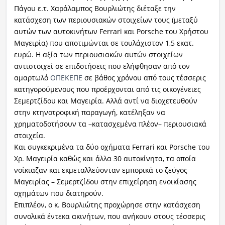
Πάγου ε.τ. Χαράλαμπος Βουρλιώτης διέταξε την
κατάσχεση των περιουσιακών στοιχείων τους (μεταξύ
αυτών των αυτοκινήτων Ferrari και Porsche του Χρήστου
Μαγειρία) που αποτιμώνται σε τουλάχιστον 1,5 εκατ.
ευρώ. Η αξία των περιουσιακών αυτών στοιχείων
αντιστοιχεί σε επιδοτήσεις που ελήφθησαν από τον
αμαρτωλό
ΟΠΕΚΕΠΕ
σε βάθος χρόνου από τους τέσσερις
κατηγορούμενους που προέρχονται από τις οικογένειες
Σεμερτζίδου και Μαγειρία. Αλλά αντί να διοχετευθούν
στην κτηνοτροφική παραγωγή, κατέληξαν να
χρηματοδοτήσουν τα –κατασχεμένα πλέον– περιουσιακά
στοιχεία.
Και συγκεκριμένα τα δύο οχήματα Ferrari και Porsche του
Χρ. Μαγειρία καθώς και άλλα 30 αυτοκίνητα, τα οποία
νοίκιαζαν και εκμεταλλεύονταν εμπορικά το ζεύγος
Μαγειρίας – Σεμερτζίδου στην επιχείρηση ενοικίασης
οχημάτων που διατηρούν.
Επιπλέον, ο κ. Βουρλιώτης προχώρησε στην κατάσχεση
συνολικά έντεκα ακινήτων, που ανήκουν στους τέσσερις