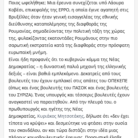
Ποιος ωφελήθηκε; Μια έρευνα συνεχίζεται υπό Λάουρα
Κοβέσι, επικεφαλής της EPPO, η οποία έγινε αγαπητή στις
Βρυξέλλες όταν ήταν γενική εισαγγελέας της εθνικής
διεύθυνσης καταπολέμησης της διαφθοράς της
Ρουμανίας, σημαδεύοντας την πολιτική τάξη της χώρας
της, φυλακίζοντας εκατοντάδες Ρουμάνους στην πιο
σαρωτική εκστρατεία κατά της διαφθοράς στην πρόσφατη
ευρωπαϊκή μνήμη.
Είναι ήδη προφανές ότι το κυβερνών κόμμα της Νέας
Δημοκρατίας – η δυναστική παλιά μηχανή της ελληνικής
δεξιάς – είναι βαθιά εμπλεκόμενο. Δεκατρείς από τους
βουλευτές του έχουν εμπλακεί στις απάτες του ΟΠΕΚΕΠΕ
(όπως και ένας βουλευτής του ΠΑΣΟΚ και ένας βουλευτής
του ΣΥΡΙΖΑ). Ένας υπουργός και τέσσερις βουλευτές έχουν
αναγκαστεί να παραιτηθούν. Από την πλευρά του, ο
πρωθυπουργός και ηγέτης της Νέας
Δημοκρατίας,
Κυριάκος Μητσοτάκης
, δήλωσε ότι «δεν έχει
τίποτα να κρύψει» και δεσμεύτηκε να φτάσει στην ουσία
του σκανδάλου, αν και τώρα διστάζει στην ιδέα μιας
πλήρους κοινοβουλευτικής έρευνας. Προσωπικά έλαβε