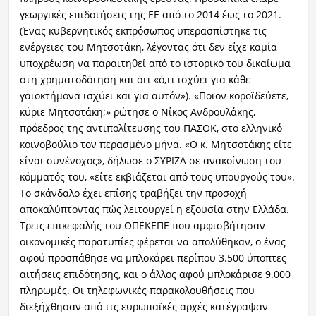
γεωργικές επιδοτήσεις της ΕΕ από το 2014 έως το 2021.
(Ένας κυβερνητικός εκπρόσωπος υπερασπίστηκε τις
ενέργειες του Μητσοτάκη, λέγοντας ότι δεν είχε καμία
υποχρέωση να παραιτηθεί από το ιστορικό του δικαίωμα
στη χρηματοδότηση και ότι «ό,τι ισχύει για κάθε
γαιοκτήμονα ισχύει και για αυτόν»). «Ποιον κοροϊδεύετε,
κύριε Μητσοτάκη;» ρώτησε ο Νίκος Ανδρουλάκης,
πρόεδρος της αντιπολίτευσης του ΠΑΣΟΚ, στο ελληνικό
κοινοβούλιο τον περασμένο μήνα. «Ο κ. Μητσοτάκης είτε
είναι συνένοχος», δήλωσε ο ΣΥΡΙΖΑ σε ανακοίνωση του
κόμματός του, «είτε εκβιάζεται από τους υπουργούς του».
Το σκάνδαλο έχει επίσης τραβήξει την προσοχή
αποκαλύπτοντας πώς λειτουργεί η εξουσία στην Ελλάδα.
Τρεις επικεφαλής του ΟΠΕΚΕΠΕ που αμφισβήτησαν
οικονομικές παρατυπίες φέρεται να απολύθηκαν, ο ένας
αφού προσπάθησε να μπλοκάρει περίπου 3.500 ύποπτες
αιτήσεις επιδότησης, και ο άλλος αφού μπλοκάρισε 9.000
πληρωμές. Οι τηλεφωνικές παρακολουθήσεις που
διεξήχθησαν από τις ευρωπαϊκές αρχές κατέγραψαν