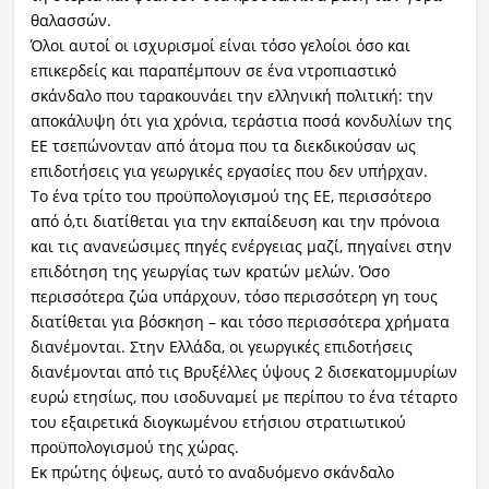
θαλασσών.
Όλοι αυτοί οι ισχυρισμοί είναι τόσο γελοίοι όσο και
επικερδείς και παραπέμπουν σε ένα ντροπιαστικό
σκάνδαλο που ταρακουνάει την ελληνική πολιτική: την
αποκάλυψη ότι για χρόνια, τεράστια ποσά κονδυλίων της
ΕΕ τσεπώνονταν από άτομα που τα διεκδικούσαν ως
επιδοτήσεις για γεωργικές εργασίες που δεν υπήρχαν.
Το ένα τρίτο του προϋπολογισμού της ΕΕ, περισσότερο
από ό,τι διατίθεται για την εκπαίδευση και την πρόνοια
και τις ανανεώσιμες πηγές ενέργειας μαζί, πηγαίνει στην
επιδότηση της γεωργίας των κρατών μελών. Όσο
περισσότερα ζώα υπάρχουν, τόσο περισσότερη γη τους
διατίθεται για βόσκηση – και τόσο περισσότερα χρήματα
διανέμονται. Στην Ελλάδα, οι γεωργικές επιδοτήσεις
διανέμονται από τις Βρυξέλλες ύψους 2 δισεκατομμυρίων
ευρώ ετησίως, που ισοδυναμεί με περίπου το ένα τέταρτο
του εξαιρετικά διογκωμένου ετήσιου στρατιωτικού
προϋπολογισμού της χώρας.
Εκ πρώτης όψεως, αυτό το αναδυόμενο σκάνδαλο