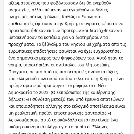
αξιωματούχους που φοβόντουσαν ότι θα εγερθούν
ανησυχίες, αλλά επέμεναν να εγκριθούν οι δόλιες
πληρωμές ούτως ή άλλως. Καθώς οι Ευρωπαίοι
επιθεωρητές έφταναν στην Κρήτη, οι αγρότες φέρεται να
προειδοποιήθηκαν εκ των προτέρων και διατάχθηκαν να
μετακινήσουν τα κοπάδια για να διατηρήσουν τα
προσχήματα. Το ξέβγαλμα του νησιού με χρήματα από τις
ευρωπαϊκές επιδοτήσεις φαίνεται να έχει ευχαριστήσει
ένα σημαντικό μέρος των ψηφοφόρων του. Αυτό ήταν το
νόημα, υποστήριξαν οι αντίπαλοι του Μητσοτάκη.
Πράγματι, σε μια από τις πιο σεισμικές ανακατατάξεις
του ελληνικού πολιτικού τοπίου τελευταία, η Κρήτη – ένα
πρώην αριστερό προπύργιο – στράφηκε στη Νέα
Δημοκρατία το 2023. (Ο εκπρόσωπος της κυβέρνησης
δήλωσε: «Η σύνδεση μεταξύ των υπό έρευνα απατεώνων
και οποιασδήποτε αλλαγής στο εκλογικό αποτέλεσμα είναι
μη ρεαλιστική, προϊόν επιστημονικής φαντασίας.»)
Ας ονομάσουμε αυτό το σκάνδαλο αυτό που είναι: ένα
ακόμη οικονομικό πλήγμα για το οποίο οι Έλληνες
φορολογούμενοι θα πληρώσουν και πάλι τον λογαριασμό.