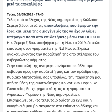
μετά τις αποκαλύψεις
Τρίτη, 05/08/2025 - 17:40
Τέλος από στέλεχος της Νέας Δημοκρατίας η Καλλιόπη
Σεμερτζίδου, μετά τις
αποκαλύψεις που έφεραν την
ίδια και μέλη της οικογένειάς της να έχουν λάβει
υπέρογκα ποσά από επιδοτήσεις μέσω του ΟΠΕΚΕΠΕ
.
Η κ. Σεμερτζίδου, υποψήφια με τη Ν.Δ. το 2019, έστειλε
επιστολή στον γραμματέα της Ν.Δ Κώστα Σκρέκα
ανακοινώνοντας την παραίτησή της από στέλεχος του
κυβερνώντος κόμματος.
Στην επιστολή της αναφέρει, ανάμεσα σε άλλα, «με
σεβασμό προς την παράταξή μας και τον πρόεδρό της,
Κυριάκο Μητσοτάκη, σας υποβάλλω την παραίτησή μου
από τη θέση της συντονίστριας Κοινοτικών Πόρων και
Γυναικείας Επιχειρηματικότητας στη γραμματεία
Αγροτικών Φορέων της Νέας Δημοκρατίας».
Επισημαίνει ότι «το τελευταίο διάστημα εγώ και η
οικογένειά μου βρισκόμαστε στο επίκεντρο άδικης και
στοχευμένης επίθεσης, με ψευδείς και συκοφαντικές