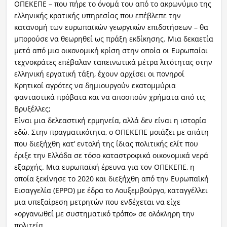
ΟΠΕΚΕΠΕ – που πήρε το όνομά του από το ακρωνύμιο της
ελληνικής κρατικής υπηρεσίας που επέβλεπε την
κατανομή των ευρωπαϊκών γεωργικών επιδοτήσεων – θα
μπορούσε να θεωρηθεί ως πράξη εκδίκησης. Μια δεκαετία
μετά από μια οικονομική κρίση στην οποία οι Ευρωπαίοι
τεχνοκράτες επέβαλαν ταπεινωτικά μέτρα λιτότητας στην
ελληνική εργατική τάξη, έχουν αρχίσει οι πονηροί
Κρητικοί αγρότες να δημιουργούν εκατομμύρια
φανταστικά πρόβατα και να αποσπούν χρήματα από τις
Βρυξέλλες;
Είναι μια δελεαστική ερμηνεία, αλλά δεν είναι η ιστορία
εδώ. Στην πραγματικότητα, ο ΟΠΕΚΕΠΕ μοιάζει με απάτη
που διεξήχθη κατ’ εντολή της ίδιας πολιτικής ελίτ που
έριξε την Ελλάδα σε τόσο καταστροφικά οικονομικά νερά
εξαρχής. Μια ευρωπαϊκή έρευνα για τον ΟΠΕΚΕΠΕ, η
οποία ξεκίνησε το 2020 και διεξήχθη από την Ευρωπαϊκή
Εισαγγελία (EPPO) με έδρα το Λουξεμβούργο, καταγγέλλει
μια υπεξαίρεση μετρητών που ενδέχεται να είχε
«οργανωθεί με συστηματικό τρόπο» σε ολόκληρη την
πολιτεία.