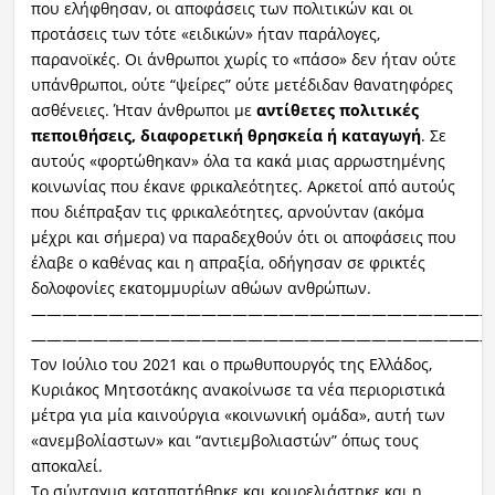
που ελήφθησαν, οι αποφάσεις των πολιτικών και οι
προτάσεις των τότε «ειδικών» ήταν παράλογες,
παρανοϊκές. Οι άνθρωποι χωρίς το «πάσο» δεν ήταν ούτε
υπάνθρωποι, ούτε “ψείρες” ούτε μετέδιδαν θανατηφόρες
ασθένειες. Ήταν άνθρωποι με
αντίθετες πολιτικές
πεποιθήσεις, διαφορετική θρησκεία ή καταγωγή
. Σε
αυτούς «φορτώθηκαν» όλα τα κακά μιας αρρωστημένης
κοινωνίας που έκανε φρικαλεότητες. Αρκετοί από αυτούς
που διέπραξαν τις φρικαλεότητες, αρνούνταν (ακόμα
μέχρι και σήμερα) να παραδεχθούν ότι οι αποφάσεις που
έλαβε ο καθένας και η απραξία, οδήγησαν σε φρικτές
δολοφονίες εκατομμυρίων αθώων ανθρώπων.
——————————————————————————————
——————————————————————————————
Τον Ιούλιο του 2021 και ο πρωθυπουργός της Ελλάδος,
Κυριάκος Μητσοτάκης ανακοίνωσε τα νέα περιοριστικά
μέτρα για μία καινούργια «κοινωνική ομάδα», αυτή των
«ανεμβολίαστων» και “αντιεμβολιαστών” όπως τους
αποκαλεί.
Το σύνταγμα καταπατήθηκε και κουρελιάστηκε και η