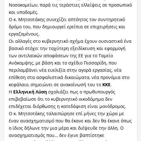
Νοσοκομείων, παρά τις τεράστιες ελλείψεις σε προσωπικό
και υποδομές.
Ο κ. Μητσοτάκης συνεχίζει απτόητος τον συντηρητικό
δρόμο του, που δημιουργεί ερείπια σε επιχειρήσεις και
εργαζομένους.
Οι αλλαγές στο κυβερνητικό σχήμα έχουν ουσιαστικά ένα
βασικό στόχο: την ταχύτερη εξειδίκευση και εφαρμογή
των αντιλαϊκών αποφάσεων της ΕΕ για το Ταμείο
Ανάκαμψης, με βάση και το σχέδιο Πισσαρίδη, που
περιλαμβάνει νέα ευελιξία στην αγορά εργασίας, νέα
επίθεση στα ασφαλιστικά δικαιώματα, νέα προνόμια στο
κεφάλαιο, σημειώνει σε ανακοίνωσή του το
ΚΚΕ
.
Η
Ελληνική Λύση
σχολιάζει πως ο πρωθυπουργός
επιβεβαίωσε ότι το κυβερνητικό οικοδόμημα δεν
επιδέχεται διόρθωσης η κατεδάφιση είναι μονόδρομος.
Ο κ. Μητσοτάκης ταλαιπώρησε επί μήνες την χώρα με
έναν ανασχηματισμό που θα έκανε και δεν θα έκανε όπως
ο ίδιος δήλωνε την μια μέρα και διέψευδε την άλλη. Ο
ανασχηματισμός που… δεν έγινε βαπτίστηκε