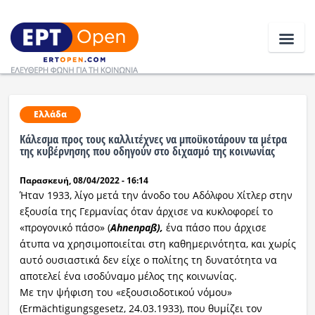
Ειδήσεις
Ελλάδα
Κάλεσμα προς τους καλλιτέχνες να μποϋκοτάρουν τα μέτρα
Ελλάδα
της κυβέρνησης που οδηγούν στο διχασμό της κοινωνίας
Παρασκευή, 08/04/2022 - 16:14
Κοινωνία
Ήταν 1933, λίγο μετά την άνοδο του Αδόλφου Χίτλερ στην
Πολιτική
εξουσία της Γερμανίας όταν άρχισε να κυκλοφορεί το
«προγονικό πάσο» (
Ahnenpaß),
ένα πάσο που άρχισε
Οικονομία
άτυπα να χρησιμοποιείται στη καθημερινότητα, και χωρίς
αυτό ουσιαστικά δεν είχε ο πολίτης τη δυνατότητα να
Αθλητικά
αποτελεί ένα ισοδύναμο μέλος της κοινωνίας.
Με την ψήφιση του «εξουσιοδοτικού νόμου»
Κόσμος
(Ermächtigungsgesetz, 24.03.1933), που θυμίζει τον