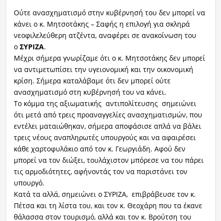
Ούτε ανασχηματισμό στην κυβέρνησή του δεν μπορεί να
κάνει ο κ. Μητσοτάκης – Σαφής η επιλογή για σκληρά
νεοφιλελεύθερη ατζέντα, αναφέρει σε ανακοίνωση του
ο
ΣΥΡΙΖΑ
.
Μέχρι σήμερα γνωρίζαμε ότι ο κ. Μητσοτάκης δεν μπορεί
να αντιμετωπίσει την υγειονομική και την οικονομική
κρίση. Σήμερα καταλάβαμε ότι δεν μπορεί ούτε
ανασχηματισμό στη κυβέρνησή του να κάνει.
Το κόμμα της αξιωματικής αντιπολίτευσης σημειώνει
ότι μετά από τρεις προαναγγελίες ανασχηματισμών, που
εντέλει ματαιώθηκαν, σήμερα αποφάσισε απλά να βάλει
τρεις νέους αναπληρωτές υπουργούς και να αφαιρέσει
κάθε χαρτοφυλάκιο από τον κ. Γεωργιάδη. Αφού δεν
μπορεί να τον διώξει, τουλάχιστον μπόρεσε να του πάρει
τις αρμοδιότητες, αφήνοντάς τον να παριστάνει τον
υπουργό.
Κατά τα αλλά, σημειώνει ο ΣΥΡΙΖΑ, επιβράβευσε τον κ.
Πέτσα και τη λίστα του, και τον κ. Θεοχάρη που τα έκανε
θάλασσα στον τουρισμό, αλλά και τον κ. Βρούτση του