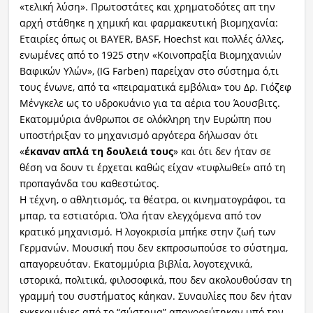
«τελική λύση». Πρωτοστάτες και χρηματοδότες απ την
αρχή στάθηκε η χημική και φαρμακευτική βιομηχανία:
Εταιρίες όπως οι BAYER, BASF, Hoechst και πολλές άλλες,
ενωμένες από το 1925 στην «Κοινοπραξία Βιομηχανιών
Βαφικών Υλών», (IG Farben) παρείχαν στο σύστημα ό,τι
τους ένωνε, από τα «πειραματικά εμβόλια» του Δρ. Γιόζεφ
Μένγκελε ως το υδροκυάνιο για τα αέρια του Άουσβιτς.
Εκατομμύρια άνθρωποι σε ολόκληρη την Ευρώπη που
υποστήριξαν το μηχανισμό αργότερα δήλωσαν ότι
«
έκαναν απλά τη δουλειά τους
» και ότι δεν ήταν σε
θέση να δουν τι έρχεται καθώς είχαν «τυφλωθεί» από τη
προπαγάνδα του καθεστώτος.
Η τέχνη, ο αθλητισμός, τα θέατρα, οι κινηματογράφοι, τα
μπαρ, τα εστιατόρια. Όλα ήταν ελεγχόμενα από τον
κρατικό μηχανισμό. Η λογοκρισία μπήκε στην ζωή των
Γερμανών. Μουσική που δεν εκπροσωπούσε το σύστημα,
απαγορευόταν. Εκατομμύρια βιβλία, λογοτεχνικά,
ιστορικά, πολιτικά, φιλοσοφικά, που δεν ακολουθούσαν τη
γραμμή του συστήματος κάηκαν. Συναυλίες που δεν ήταν
εγκεκριμένες από το “σύστημα” απαγορεύτηκαν υπό την