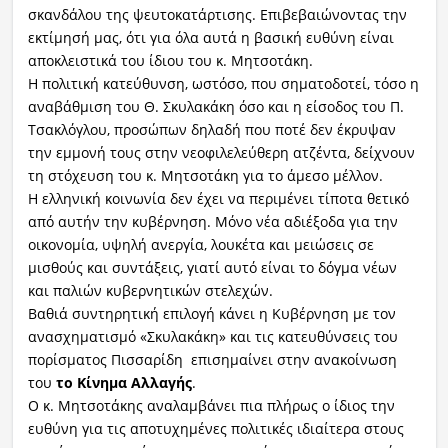
σκανδάλου της ψευτοκατάρτισης. Επιβεβαιώνοντας την
εκτίμησή μας, ότι για όλα αυτά η βασική ευθύνη είναι
αποκλειστικά του ίδιου του κ. Μητσοτάκη.
Η πολιτική κατεύθυνση, ωστόσο, που σηματοδοτεί, τόσο η
αναβάθμιση του Θ. Σκυλακάκη όσο και η είσοδος του Π.
Τσακλόγλου, προσώπων δηλαδή που ποτέ δεν έκρυψαν
την εμμονή τους στην νεοφιλελεύθερη ατζέντα, δείχνουν
τη στόχευση του κ. Μητσοτάκη για το άμεσο μέλλον.
Η ελληνική κοινωνία δεν έχει να περιμένει τίποτα θετικό
από αυτήν την κυβέρνηση. Μόνο νέα αδιέξοδα για την
οικονομία, υψηλή ανεργία, λουκέτα και μειώσεις σε
μισθούς και συντάξεις, γιατί αυτό είναι το δόγμα νέων
και παλιών κυβερνητικών στελεχών.
Βαθιά συντηρητική επιλογή κάνει η Κυβέρνηση με τον
ανασχηματισμό «Σκυλακάκη» και τις κατευθύνσεις του
πορίσματος Πισσαρίδη επισημαίνει στην ανακοίνωση
του
το Κίνημα Αλλαγής
.
Ο κ. Μητσοτάκης αναλαμβάνει πια πλήρως ο ίδιος την
ευθύνη για τις αποτυχημένες πολιτικές ιδιαίτερα στους