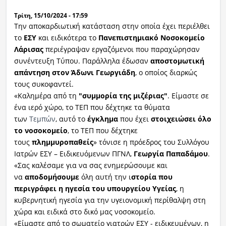
Τρίτη, 15/10/2024 - 17:59
Ραδιόφωνο
LIVE
Την αποκαρδιωτική κατάσταση στην οποία έχει περιέλθει
το
ΕΣΥ
και ειδικότερα το
Πανεπιστημιακό Νοσοκομείο
Λάρισας
περιέγραψαν εργαζόμενοι που παραχώρησαν
Εκπομπές
συνέντευξη Τύπου. Παράλληλα έδωσαν
αποστομωτική
απάντηση στον Άδωνι Γεωργιάδη
, ο οποίος διαρκώς
τους συκοφαντεί.
Πολιτισμός
«Καλημέρα από τη
"συμμορία της μιζέριας"
. Είμαστε σε
ένα ιερό χώρο, το ΤΕΠ που δέχτηκε τα θύματα
των
Τεμπών
, αυτό το
έγκλημα
που έχει
στοιχειώσει όλο
το νοσοκομείο
, το ΤΕΠ που δέχτηκε
τους
πλημμυροπαθείς
» τόνισε η πρόεδρος του Συλλόγου
Ιατρών ΕΣΥ – Ειδικευόμενων ΠΓΝΛ,
Γεωργία Παπαδάμου
.
«Σας καλέσαμε για να σας ενημερώσουμε και
να
αποδομήσουμε
όλη αυτή την ι
στορία που
περιγράφει η ηγεσία του υπουργείου Υγείας
, η
κυβερνητική ηγεσία για την υγειονομική περίθαλψη στη
χώρα και ειδικά στο δικό μας νοσοκομείο.
«Είμαστε από το σωματείο γιατρών ΕΣΥ - ειδικευμένων, η