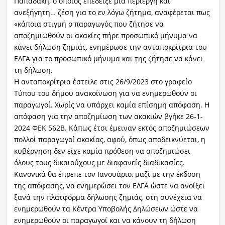
Παπαδάκη, ο οποίος επέδειξε μια περίεργη και
ανεξήγητη… ζέση για το εν λόγω ζήτημα, αναφέρεται πως
«κάποια στιγμή ο παραγωγός που ζήτησε να
αποζημιωθούν οι ακακίες πήρε προσωπικό μήνυμα να
κάνει δήλωση ζημιάς, ενημέρωσε την ανταποκρίτρια του
ΕΛΓΑ για το προσωπικό μήνυμα και της ζήτησε να κάνει
τη δήλωση.
Η ανταποκρίτρια έστειλε στις 26/9/2023 στο γραφείο
Τύπου του δήμου ανακοίνωση για να ενημερωθούν οι
παραγωγοί. Χωρίς να υπάρχει καμία επίσημη απόφαση. Η
απόφαση για την αποζημίωση των ακακιών βγήκε 26-1-
2024 ΦΕΚ 562Β. Κάπως έτσι έμειναν εκτός αποζημιώσεων
πολλοί παραγωγοί ακακίας, αφού, όπως αποδεικνύεται, η
κυβέρνηση δεν είχε καμία πρόθεση να αποζημιώσει
όλους τους δικαιούχους με διαφανείς διαδικασίες.
Κανονικά θα έπρεπε τον Ιανουάριο, μαζί με την έκδοση
της απόφασης, να ενημερώσει τον ΕΛΓΑ ώστε να ανοίξει
ξανά την πλατφόρμα δήλωσης ζημιάς, στη συνέχεια να
ενημερωθούν τα Κέντρα Υποβολής Δηλώσεων ώστε να
ενημερωθούν οι παραγωγοί και να κάνουν τη δήλωση