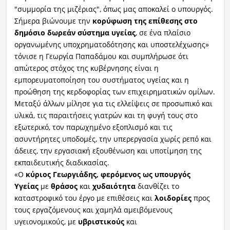
"συμμορία της μιζέριας", όπως μας αποκαλεί ο υπουργός.
Σήμερα βιώνουμε την
κορύφωση της επίθεσης στο
δημόσιο δωρεάν σύστημα υγείας
, σε ένα πλαίσιο
οργανωμένης υποχρηματοδότησης και υποστελέχωσης»
τόνισε η Γεωργία Παπαδάμου και συμπλήρωσε ότι
απώτερος στόχος της κυβέρνησης είναι η
εμπορευματοποίηση του συστήματος υγείας και η
προώθηση της κερδοφορίας των επιχειρηματικών ομίλων.
Μεταξύ άλλων μίλησε για τις ελλείψεις σε προσωπικό και
υλικά, τις παραιτήσεις γιατρών και τη φυγή τους στο
εξωτερικό, τον παρωχημένο εξοπλισμό και τις
ασυντήρητες υποδομές, την υπερεργασία χωρίς ρεπό και
άδειες, την εργασιακή εξουθένωση και υποτίμηση της
εκπαιδευτικής διαδικασίας.
«Ο
κύριος Γεωργιάδης, φερόμενος ως υπουργός
Υγείας
με
θράσος
και
χυδαιότητα
διανθίζει το
καταστροφικό του έργο με επιθέσεις και
λοιδορίες
προς
τους εργαζόμενους και χαμηλά αμειβόμενους
υγειονομικούς, με
υβριστικούς
και