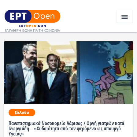
Ειδήσεις
Ελλάδα
Κοινωνία
Πολιτική
Οικονομία
Ελλάδα
Αθλητικά
Πανεπιστημιακό Νοσοκομείο Λάρισας / Οργή γιατρών κατά
Γεωργιάδη – «Χυδαιότητα από τον φερόμενο ως υπουργό
Κόσμος
Υγείας»