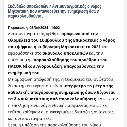
Σκάνδαλο υποκλοπών / Αντισυνταγματικός ο νόμος
Μητσοτάκη που απαγορεύει την ενημέρωση όσων
παρακολουθούνται
Παρασκευή, 05/04/2024 - 14:02
Aντισυνταγματικός κρίθηκε
ομόφωνα από την
Ολομέλεια του Συμβουλίου της Επικρατείας
ο
νόμος
που ψήφισε η κυβέρνηση Μητσοτάκη το 2021
και
εφαρμόστηκε στο
σκάνδαλο υποκλοπών
και την
υπόθεση της
παρακολούθησης του προέδρου του
ΠΑΣΟΚ Νίκου Ανδρουλάκη
,
απαγορεύοντας την
ενημέρωσή του.
Με ομόφωνη απόφασή της, η Ολομέλεια του ανώτατου
δικαστηρίου έκρινε ότι είναι
υπέρμετρο το μέτρο της
καθολικής απαγόρευσης ενημέρωσης όσων θίγονται
τα δικαιώματά τους από παρακολουθήσεις
, έστω κι αν
η επίκληση είναι λόγοι εθνικής ασφάλειας και ως εκ
τούτου κρίθηκαν οι συγκεκριμένες διατάξεις ανίσχυρες
και αντισυνταγματικές.
Έτσι, η υπόθεση της παρακολούθησης του Νίκου