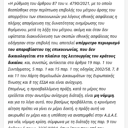
«Η ρύθμιση του άρθρου 87 του ν. 4790/2021, με το οποίο
θεσπίσθηκε στην περίπτωση επιβολής του μέτρου άρσης του
απορρήτου των επικοινωνιών για λόγους εθνικής ασφάλειας η
πλήρης απαγόρευση της δυνατότητας ενημέρωσης του
θιγόμενου, μετά τη λήξη του μέτρου, ακόμη και όταν δεν
υφίσταται διακινδύνευση των σκοπών εθνικής ασφάλειας που
οδήγησαν στην επιβολή του, αποτελεί
υπέρμετρο περιορισμό
του απαραβίαστου της επικοινωνίας, που δεν
δικαιολογείται στο πλαίσιο της λειτουργίας του κράτους
δικαίου
, και, συνεπώς, αντίκειται στα άρθρα 19 παρ. 1 του
Συντάγματος, 5 παρ. 1 και 15 παρ. 1 της οδηγίας 2002/58, 7, 8
και 11 του Χάρτη Θεμελιωδών Δικαιωμάτων της Ευρωπαϊκής
Ένωσης και 8 της ΕΣΔΑ και είναι ανίσχυρη.
Επομένως, η προσβαλλόμενη πράξη, κατά το μέρος που
ερείδεται στην ανωτέρω ανίσχυρη διάταξη, είναι
μη νόμιμη
,
και για το λόγο αυτό, που βασίμως προβάλλεται, η κρινόμενη
αίτηση πρέπει να γίνει εν μέρει δεκτή, η πράξη αυτή να
ακυρωθεί εν μέρει και η υπόθεση να αναπεμφθεί στην Α.Δ.Α.Ε.
για νέα, νόμιμη κρίση, σύμφωνα με τη διάταξη της παρ. 9 του