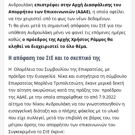
Ανδρουλάκη
επιστρέφει στην Αρχή Διασφάλισης του
Απορρήτου των Επικοινωνιών (ΑΔΑΕ),
η οποία οφείλει
να την χειριστεί υπό το φως των νέων δεδομένων.
Τι θα γίνει μετά τη σημαντική απόφαση του ΣτΕ για την
υπόθεση Ανδρουλάκη μένει να φανεί τις επόμενες ημέρες
καθώς
ο πρόεδρος της Αρχής Χρήστος Ράμμος θα
κληθεί να διαχειριστεί το όλο θέμα.
Η απόφαση του ΣτΕ και το σκεπτικό της
Η Ολομέλεια του Συμβουλίου της Επικρατείας, με
πρόεδρο την Ευαγγελία Νίκα και εισηγήτρια τη σύμβουλο
Επικρατείας Μαρλένα Τριπολιτσιώτη, έκανε μερικά δεκτή
την αίτηση ακυρώσεως κατά της πράξης του προέδρου
της ΑΔΑΕ, με την οποία απορρίφθηκε το από 7.9.2022
αίτημα του Νίκου Ανδρουλάκη να του γνωστοποιηθούν η
εισαγγελική διάταξη και ο πλήρης φάκελος με το υλικό
που είχε συλλεγεί, μετά την επιβολή σε βάρος του, του
μέτρου άρσης του απορρήτου των επικοινωνιών του
Συγκεκριμένα το ΣτΕ έκρινε: