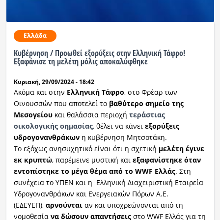
Ελλάδα
Κυβέρνηση / Προωθεί εξορύξεις στην Ελληνική Τάφρο!
Εξαφάνισε τη μελέτη μόλις αποκαλύφθηκε
Κυριακή, 29/09/2024 - 18:42
Ακόμα και στην
Ελληνική Τάφρο
, στο Φρέαρ των
Οινουσσών που αποτελεί το
βαθύτερο σημείο της
Μεσογείου
και θαλάσσια περιοχή
τεράστιας
οικολογικής σημασίας
,
θέλει να κάνει
εξορύξεις
υδρογονανθράκων
η κυβέρνηση Μητσοτάκη.
Το εξόχως ανησυχητικό είναι ότι η σχετική
μελέτη έγινε
εκ κρυπτώ
, παρέμεινε μυστική και
εξαφανίστηκε όταν
εντοπίστηκε το μέγα θέμα από το WWF Ελλάς
. Στη
συνέχεια το ΥΠΕΝ και η Ελληνική Διαχειριστική Εταιρεία
Υδρογονανθράκων και Ενεργειακών Πόρων Α.Ε.
(ΕΔΕΥΕΠ),
αρνούνται
αν και υποχρεώνονται από τη
νομοθεσία
να δώσουν απαντήσεις
στο WWF Ελλάς για τη