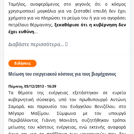
Ταμήλος, αναφερόμενος στο γεγονός ότι ο κόσμος
χρησιμοποιεί μαγκάλια για να ζεσταθεί επειδή δεν έχει
Ραδιόφωνο
LIVE
χρήματα για να πληρώσει το ρεύμα του ή για να αγοράσει
πετρέλαιο θέρμανσης,
ξεκαθάρισε ότι η κυβέρνηση δεν
έχει ευθύνη
...
Εκπομπές
Διαβάστε περισσότερα...
Πολιτισμός
Ειδήσεις
Μείωση του ενεργειακού κόστους για τους βιομήχανους
Πέμπτη, 05/12/2013 - 16:39
Τα θέματα της ενέργειας εξετάστηκαν σε ευρεία
κυβερνητική σύσκεψη, υπό τον πρωθυπουργό Αντώνη
Σαμαρά, και παρουσία του Ευάγγελου Βενιζέλου, στο
Μέγαρο Μαξίμου. Σύμφωνα με τον υπουργό
Περιβάλλοντος Γιάννη Μανιάτη, συζητήθηκαν τρόποι
μείωσης του κόστους ενέργειας, ενώ εκτενής αναφορά
έγινε και για το πρόβλημα των νοικοκυριών που δεν