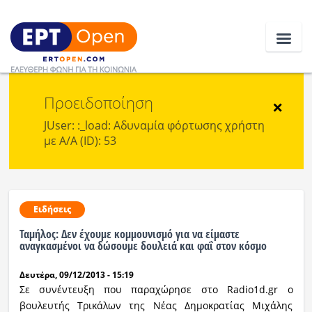
Προειδοποίηση
Ειδήσεις
×
JUser: :_load: Αδυναμία φόρτωσης χρήστη
με Α/Α (ID): 53
Ελλάδα
Κοινωνία
Πολιτική
Ειδήσεις
Ταμήλος: Δεν έχουμε κομμουνισμό για να είμαστε
Οικονομία
αναγκασμένοι να δώσουμε δουλειά και φαΐ στον κόσμο
Αθλητικά
Δευτέρα, 09/12/2013 - 15:19
Σε συνέντευξη που παραχώρησε στο Radio1d.gr ο
Κόσμος
βουλευτής Τρικάλων της Νέας Δημοκρατίας Μιχάλης