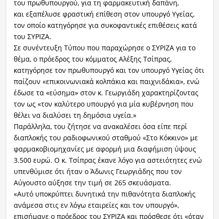
του πρωθυπουργού, για τη φαρμακευτική δαπάνη,
και εξαπέλυσε φραστική επίθεση στον υπουργό Υγείας,
τον οποίο κατηγόρησε για συκοφαντικές επιθέσεις κατά
του ΣΥΡΙΖΑ.
Σε συνέντευξη Τύπου που παραχώρησε ο ΣΥΡΙΖΑ για το
θέμα, ο πρόεδρος του κόμματος Αλέξης Τσίπρας,
κατηγόρησε τον πρωθυπουργό και τον υπουργό Υγείας ότι
παίζουν «επικοινωνιακά κολπάκια και παιχνιδάκια», ενώ
έδωσε τα «εύσημα» στον κ. Γεωργιάδη χαρακτηρίζοντας
τον ως «τον καλύτερο υπουργό για μία κυβέρνηση που
θέλει να διαλύσει τη δημόσια υγεία.»
Παράλληλα, του ζήτησε να ανακαλέσει όσα είπε περί
διαπλοκής του ραδιοφωνικού σταθμού «Στο Κόκκινο» με
φαρμακοβιομηχανίες με αφορμή μια διαφήμιση ύψους
3.500 ευρώ. Ο κ. Τσίπρας έκανε λόγο για αστειότητες ενώ
υπενθύμισε ότι ήταν ο Άδωνις Γεωργιάδης που τον
Αύγουστο αύξησε την τιμή σε 265 σκευάσματα.
«Αυτό υποκρύπτει δυνητικά την πιθανότητα διαπλοκής
ανάμεσα στις εν λόγω εταιρείες και τον υπουργό»,
επισήμανε ο πρόεδρος του ΣΥΡΙΖΑ και πρόσθεσε ότι «όταν