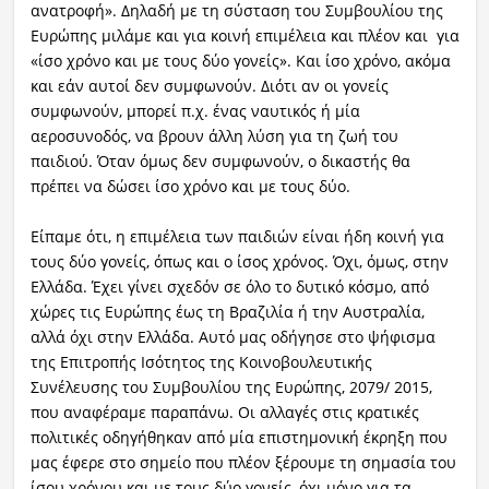
ανατροφή». Δηλαδή με τη σύσταση του Συμβουλίου της
Ευρώπης μιλάμε και για κοινή επιμέλεια και πλέον και για
«ίσο χρόνο και με τους δύο γονείς». Και ίσο χρόνο, ακόμα
και εάν αυτοί δεν συμφωνούν. Διότι αν οι γονείς
συμφωνούν, μπορεί π.χ. ένας ναυτικός ή μία
αεροσυνοδός, να βρουν άλλη λύση για τη ζωή του
παιδιού. Όταν όμως δεν συμφωνούν, ο δικαστής θα
πρέπει να δώσει ίσο χρόνο και με τους δύο.
Είπαμε ότι, η επιμέλεια των παιδιών είναι ήδη κοινή για
τους δύο γονείς, όπως και ο ίσος χρόνος. Όχι, όμως, στην
Ελλάδα. Έχει γίνει σχεδόν σε όλο το δυτικό κόσμο, από
χώρες τις Ευρώπης έως τη Βραζιλία ή την Αυστραλία,
αλλά όχι στην Ελλάδα. Αυτό μας οδήγησε στο ψήφισμα
της Επιτροπής Ισότητος της Κοινοβουλευτικής
Συνέλευσης του Συμβουλίου της Ευρώπης, 2079/ 2015,
που αναφέραμε παραπάνω. Οι αλλαγές στις κρατικές
πολιτικές οδηγήθηκαν από μία επιστημονική έκρηξη που
μας έφερε στο σημείο που πλέον ξέρουμε τη σημασία του
ίσου χρόνου και με τους δύο γονείς, όχι μόνο για τα