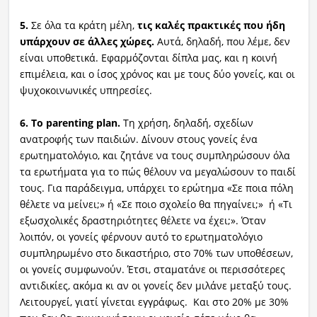
5.
Σε όλα τα κράτη μέλη,
τις καλές πρακτικές που ήδη
υπάρχουν σε άλλες χώρες.
Αυτά, δηλαδή, που λέμε, δεν
είναι υποθετικά. Εφαρμόζονται δίπλα μας, και η κοινή
επιμέλεια, και ο ίσος χρόνος και με τους δύο γονείς, και οι
ψυχοκοινωνικές υπηρεσίες.
6. Το parenting plan.
Τη χρήση, δηλαδή, σχεδίων
ανατροφής των παιδιών. Δίνουν στους γονείς ένα
ερωτηματολόγιο, και ζητάνε να τους συμπληρώσουν όλα
τα ερωτήματα για το πώς θέλουν να μεγαλώσουν το παιδί
τους. Για παράδειγμα, υπάρχει το ερώτημα «Σε ποια πόλη
θέλετε να μείνει;» ή «Σε ποιο σχολείο θα πηγαίνει;» ή «Τι
εξωσχολικές δραστηριότητες θέλετε να έχει;». Όταν
λοιπόν, οι γονείς φέρνουν αυτό το ερωτηματολόγιο
συμπληρωμένο στο δικαστήριο, στο 70% των υποθέσεων,
οι γονείς συμφωνούν. Έτσι, σταματάνε οι περισσότερες
αντιδικίες, ακόμα κι αν οι γονείς δεν μιλάνε μεταξύ τους.
Λειτουργεί, γιατί γίνεται εγγράφως. Και στο 20% με 30%