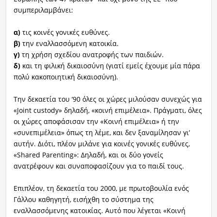
συμπεριλαμβάνει:
α)
τις κοινές γονικές ευθύνες.
β)
την εναλλασσόμενη κατοικία.
γ)
τη χρήση σχεδίου ανατροφής των παιδιών.
δ)
και τη φιλική δικαιοσύνη (γιατί εμείς έχουμε μία πάρα
πολύ κακοποιητική δικαιοσύνη).
Την δεκαετία του ’90 όλες οι χώρες μιλούσαν συνεχώς για
«Joint custody» δηλαδή, «κοινή επιμέλεια». Πράγματι, όλες
οι χώρες αποφάσισαν την «Κοινή επιμέλεια» ή την
«συνεπιμέλεια» όπως τη λέμε, και δεν ξαναμίλησαν γι’
αυτήν. Διότι, πλέον μιλάνε για κοινές γονικές ευθύνες,
«Shared Parenting»: Δηλαδή, και οι δύο γονείς
ανατρέφουν και συναποφασίζουν για το παιδί τους.
Επιπλέον, τη δεκαετία του 2000, με πρωτοβουλία ενός
Γάλλου καθηγητή, εισήχθη το σύστημα της
εναλλασσόμενης κατοικίας. Αυτό που λέγεται «Κοινή