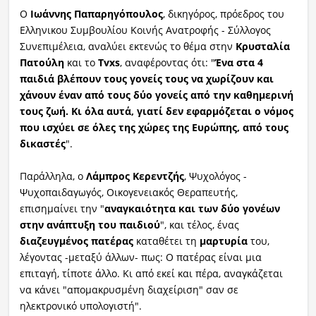
Ο
Ιωάννης Παπαρηγόπουλος
, δικηγόρος, πρόεδρος του
Ραδιόφωνο
Ελληνικου Συμβουλίου Κοινής Ανατροφής - Σύλλογος
LIVE
Συνεπιμέλεια, αναλύει εκτενώς το θέμα στην
Κρυσταλία
Πατούλη
και το
Tvxs
, αναφέροντας ότι: "
Ένα στα 4
Εκπομπές
παιδιά βλέπουν τους γονείς τους να χωρίζουν και
χάνουν έναν από τους δύο γονείς από την καθημερινή
τους ζωή. Κι όλα αυτά, γιατί δεν εφαρμόζεται ο νόμος
που ισχύει σε όλες της χώρες της Ευρώπης, από τους
Πολιτισμός
δικαστές
".
Παράλληλα, ο
Λάμπρος Κερεντζής
, Ψυχολόγος -
Ψυχοπαιδαγωγός, Οικογενειακός Θεραπευτής,
επισημαίνει την "
αναγκαιότητα και των δύο γονέων
στην ανάπτυξη του παιδιού
", και τέλος, ένας
διαζευγμένος πατέρας
καταθέτει τη
μαρτυρία
του,
λέγοντας -μεταξύ άλλων- πως: Ο πατέρας είναι μια
επιταγή, τίποτε άλλο. Κι από εκεί και πέρα, αναγκάζεται
να κάνει "απομακρυσμένη διαχείριση" σαν σε
ηλεκτρονικό υπολογιστή".