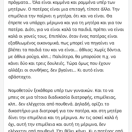
πράγματα… Όλα είναι κομμένα και ραμμένα υπέρ των
μητέρων. Ο πατέρας είναι μια επιταγή, τίποτε άλλο. Την
επιμέλεια την παίρνει η μητέρα, ότι και να είναι. Θα
έπρεπε να υπάρχει μέριμνα και για τη μητέρα και για τον
πατέρα. Διότι, για να είναι καλά τα παιδιά, πρέπει να είναι
καλά οι γονείς τους. Επιπλέον, όταν ένας πατέρας είναι
εξαθλιωμένος οικονομικά, πως μπορεί να πηγαίνει να
βλέπει τα παιδιά του και να είναι… άθλιος; Χωρίς δόντια,
με άθλια ρούχα, κλπ..; Παλιότερα, θα μπορούσε π.χ. να
κάνει δύο και τρεις δουλειές. Τώρα όμως που έχουν
αλλάξει οι συνθήκες, δεν βγαίνει… Κι αυτό είναι
αβάσταχτο.
Νομοθετούν ξεκάθαρα υπέρ των γυναικών. Και το να
μπεις σε μια τέτοια διαδικασία διατροφής, επιμέλειας,
κλπ.. δεν ελέγχεται από πουθενά. Δηλαδή, ορίζει το
δικαστήριο μια διατροφή για τον πατέρα, και στη μητέρα
δίνει την επιμέλεια και τη μέριμνα. Αν τις ασκεί καλά ή
όχι, αυτή την επιμέλεια και αυτή τη μέριμνα, δεν
ελέγχεται από πουθενά. Ότι θέλει κάνει. Κι ο πατέρας από