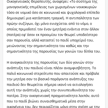
Οικογενειακός Θεραπευτής, αναφέρει: «Το σύστημα της
μονογονεϊκής επιμέλειας των χωρισμένων νοικοκυριών
τόσο σε νομικό όσο σε κοινωνικό και ψυχολογικό επίπεδο
δημιουργεί μια κατάσταση τραγική. Η αντιπαλότητα των
πρώην συζύγων, όχι μόνο ενισχύεται από το νόμο, ο
οποίος πριμοδοτεί τον έναν (μητέρα) ενάντια στον άλλον
(πατέρα) εφ’ όσον εκ προοιμίου τον θεωρεί υποδεέστερο
σαν παρουσία, αλλά καταστεί το παιδί υποχείριό του,
μειώνοντας την σημαντικότητα του καθώς και την
σημαντικότητα της παρουσίας των γονιών του δίπλα του.
Η αναγκαιότητα της παρουσίας των δύο γονιών στην
ανάπτυξη του παιδιού είναι πλέον αναμφισβήτητη. Το
παλιό κοινωνικό στερεότυπο που απαιτούσε και πρόβαλε
την μητέρα σαν το βασικό παράγοντα ανάπτυξης του
παιδιού δεν θεωρείται σήμερα ικανό να αιτιολογήσει
αυτή την ανάπτυξη, χωρίς την συνυπευθυνότητα του
πατέρα. Στην οικογενειακή πραγματικότητα λοιπόν, αυτό
που το παιδί βιώνει συναισθηματικά μέσα στην
οικογένεια του, δεν περιορίζεται μόνο στην σχέση με την