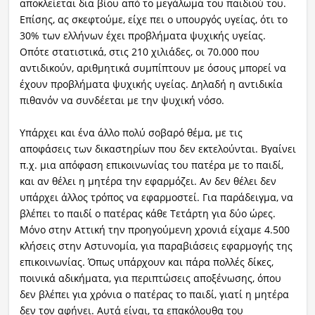
αποκλείεται δια βίου από το μεγάλωμα του παιδιού του.
Επίσης, ας σκεφτούμε, είχε πει ο υπουργός υγείας, ότι το
30% των ελλήνων έχει προβλήματα ψυχικής υγείας.
Οπότε στατιστικά, στις 210 χιλιάδες, οι 70.000 που
αντιδικούν, αριθμητικά συμπίπτουν με όσους μπορεί να
έχουν προβλήματα ψυχικής υγείας. Δηλαδή η αντιδικία
πιθανόν να συνδέεται με την ψυχική νόσο.
Υπάρχει και ένα άλλο πολύ σοβαρό θέμα, με τις
αποφάσεις των δικαστηρίων που δεν εκτελούνται. Βγαίνει
π.χ. μια απόφαση επικοινωνίας του πατέρα με το παιδί,
και αν θέλει η μητέρα την εφαρμόζει. Αν δεν θέλει δεν
υπάρχει άλλος τρόπος να εφαρμοστεί. Για παράδειγμα, να
βλέπει το παιδί ο πατέρας κάθε Τετάρτη για δύο ώρες.
Μόνο στην Αττική την προηγούμενη χρονιά είχαμε 4.500
κλήσεις στην Αστυνομία, για παραβιάσεις εφαρμογής της
επικοινωνίας. Όπως υπάρχουν και πάρα πολλές δίκες,
ποινικά αδικήματα, για περιπτώσεις αποξένωσης, όπου
δεν βλέπει για χρόνια ο πατέρας το παιδί, γιατί η μητέρα
δεν τον αφήνει. Αυτά είναι, τα επακόλουθα του