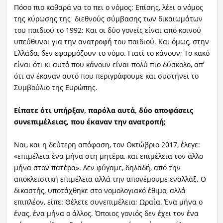
Πόσο πιο καθαρά να το πει ο νόμος; Επίσης, λέει ο νόμος
της κύρωσης της διεθνούς σύμβασης των δικαιωμάτων
του παιδιού το 1992: Και οι δύο γονείς είναι από κοινού
υπεύθυνοι για την ανατροφή του παιδιού. Και όμως, στην
Ελλάδα, δεν εφαρμόζουν το νόμο. Γιατί το κάνουν; Το κακό
είναι ότι κι αυτό που κάνουν είναι πολύ πιο δύσκολο, απ’
ότι αν έκαναν αυτό που περιγράφουμε και συστήνει το
Συμβούλιο της Ευρώπης.
Είπατε ότι υπήρξαν, παρόλα αυτά, δύο αποφάσεις
συνεπιμέλειας, που έκαναν την ανατροπή;
Ναι, και η δεύτερη απόφαση, τον Οκτώβριο 2017, έλεγε:
«επιμέλεια ένα μήνα στη μητέρα, και επιμέλεια τον άλλο
μήνα στον πατέρα». Δεν φύγαμε, δηλαδή, από την
αποκλειστική επιμέλεια αλλά την απονέμουμε εναλλάξ. Ο
δικαστής, υποτάχθηκε στο νομολογιακό έθιμο, αλλά
επιπλέον, είπε: Θέλετε συνεπιμέλεια; Ωραία. Ένα μήνα ο
ένας, ένα μήνα ο άλλος. Όποιος γονιός δεν έχει τον ένα