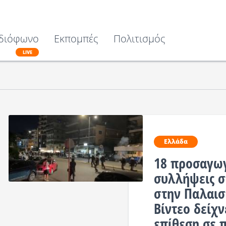
διόφωνο
Εκπομπές
Πολιτισμός
LIVE
Ελλάδα
18 προσαγωγ
συλλήψεις σ
στην Παλαισ
Βίντεο δείχν
επίθεση σε 