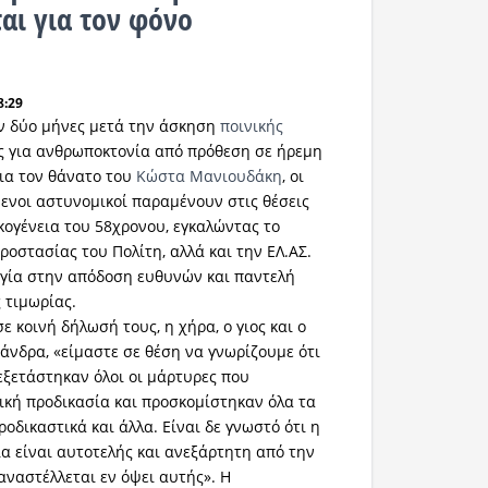
αι για τον φόνο
8:29
όν δύο μήνες μετά την άσκηση
ποινικής
ς για ανθρωποκτονία από πρόθεση σε ήρεμη
ια τον θάνατο του
Κώστα Μανιουδάκη
, οι
ενοι αστυνομικοί παραμένουν στις θέσεις
ικογένεια του 58χρονου, εγκαλώντας το
ροστασίας του Πολίτη, αλλά και την ΕΛ.ΑΣ.
ργία στην απόδοση ευθυνών και παντελή
 τιμωρίας.
 κοινή δήλωσή τους, η χήρα, ο γιος και ο
άνδρα, «είμαστε σε θέση να γνωρίζουμε ότι
 εξετάστηκαν όλοι οι μάρτυρες που
ική προδικασία και προσκομίστηκαν όλα τα
ροδικαστικά και άλλα. Είναι δε γνωστό ότι η
ία είναι αυτοτελής και ανεξάρτητη από την
 αναστέλλεται εν όψει αυτής». Η