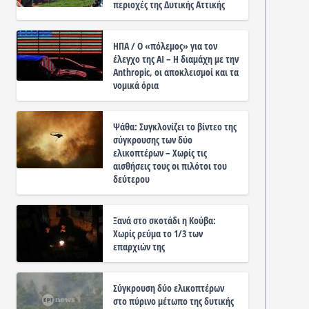
περιοχές της Δυτικής Αττικής
ΗΠΑ / Ο «πόλεμος» για τον
έλεγχο της ΑΙ – Η διαμάχη με την
Anthropic, οι αποκλεισμοί και τα
νομικά όρια
Ψάθα: Συγκλονίζει το βίντεο της
σύγκρουσης των δύο
ελικοπτέρων – Χωρίς τις
αισθήσεις τους οι πιλότοι του
δεύτερου
Ξανά στο σκοτάδι η Κούβα:
Χωρίς ρεύμα το 1/3 των
επαρχιών της
Σύγκρουση δύο ελικοπτέρων
στο πύρινο μέτωπο της δυτικής