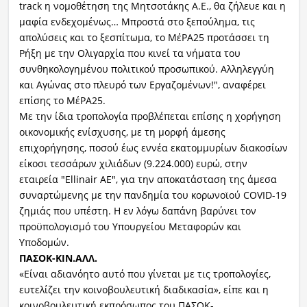
track η νομοθέτηση της Μητσοτάκης Α.Ε., θα ζήλευε και η
μαφία ενδεχομένως… Μπροστά στο ξεπούλημα, τις
απολύσεις και το ξεσπίτωμα, το ΜέΡΑ25 προτάσσει τη
Ρήξη με την Ολιγαρχία που κινεί τα νήματα του
συνθηκολογημένου πολιτικού προσωπικού. Αλληλεγγύη
και Αγώνας στο πλευρό των Εργαζομένων!", αναφέρει
επίσης το ΜέΡΑ25.
Με την ίδια τροπολογία προβλέπεται επίσης η χορήγηση
οικονομικής ενίσχυσης, με τη μορφή άμεσης
επιχορήγησης, ποσού έως εννέα εκατομμυρίων διακοσίων
είκοσι τεσσάρων χιλιάδων (9.224.000) ευρώ, στην
εταιρεία "Ellinair ΑΕ", για την αποκατάσταση της άμεσα
συναρτώμενης με την πανδημία του κορωνοϊού COVID-19
ζημιάς που υπέστη. Η εν λόγω δαπάνη βαρύνει τον
προϋπολογισμό του Υπουργείου Μεταφορών και
Υποδομών.
ΠΑΣΟΚ-ΚΙΝ.ΑΛΛ.
«Είναι αδιανόητο αυτό που γίνεται με τις τροπολογίες,
ευτελίζει την κοινοβουλευτική διαδικασία», είπε και η
κοινοβουλευτική εκπρόσωπος του ΠΑΣΟΚ-