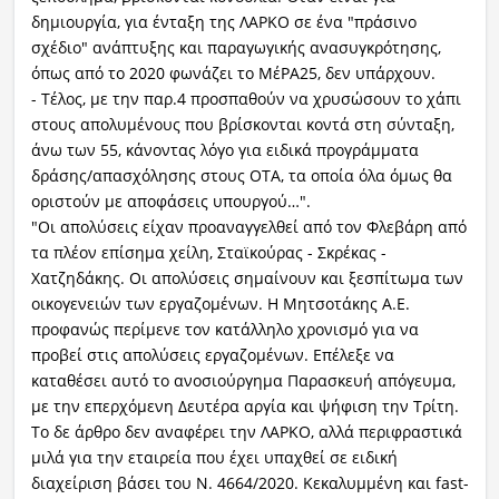
δημιουργία, για ένταξη της ΛΑΡΚΟ σε ένα "πράσινο
σχέδιο" ανάπτυξης και παραγωγικής ανασυγκρότησης,
όπως από το 2020 φωνάζει το ΜέΡΑ25, δεν υπάρχουν.
- Τέλος, με την παρ.4 προσπαθούν να χρυσώσουν το χάπι
στους απολυμένους που βρίσκονται κοντά στη σύνταξη,
άνω των 55, κάνοντας λόγο για ειδικά προγράμματα
δράσης/απασχόλησης στους ΟΤΑ, τα οποία όλα όμως θα
οριστούν με αποφάσεις υπουργού…".
"Οι απολύσεις είχαν προαναγγελθεί από τον Φλεβάρη από
τα πλέον επίσημα χείλη, Σταϊκούρας - Σκρέκας -
Χατζηδάκης. Οι απολύσεις σημαίνουν και ξεσπίτωμα των
οικογενειών των εργαζομένων. Η Μητσοτάκης Α.Ε.
προφανώς περίμενε τον κατάλληλο χρονισμό για να
προβεί στις απολύσεις εργαζομένων. Επέλεξε να
καταθέσει αυτό το ανοσιούργημα Παρασκευή απόγευμα,
με την επερχόμενη Δευτέρα αργία και ψήφιση την Τρίτη.
Το δε άρθρο δεν αναφέρει την ΛΑΡΚΟ, αλλά περιφραστικά
μιλά για την εταιρεία που έχει υπαχθεί σε ειδική
διαχείριση βάσει του Ν. 4664/2020. Κεκαλυμμένη και fast-