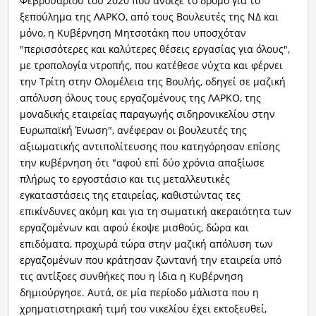
Φεβρουαρίου του 2020 που άνοιξε το δρόμο για το
ξεπούλημα της ΛΑΡΚΟ, από τους Βουλευτές της ΝΔ και
μόνο, η Κυβέρνηση Μητσοτάκη που υποσχόταν
"περισσότερες και καλύτερες θέσεις εργασίας για όλους",
με τροπολογία ντροπής, που κατέθεσε νύχτα και φέρνει
την Τρίτη στην Ολομέλεια της Βουλής, οδηγεί σε μαζική
απόλυση όλους τους εργαζομένους της ΛΑΡΚΟ, της
μοναδικής εταιρείας παραγωγής σιδηρονικελίου στην
Ευρωπαϊκή Ένωση", ανέφεραν οι βουλευτές της
αξιωματικής αντιπολίτευσης που κατηγόρησαν επίσης
την κυβέρνηση ότι "αφού επί δύο χρόνια απαξίωσε
πλήρως το εργοστάσιο και τις μεταλλευτικές
εγκαταστάσεις της εταιρείας, καθιστώντας τες
επικίνδυνες ακόμη και για τη σωματική ακεραιότητα των
εργαζομένων και αφού έκοψε μισθούς, δώρα και
επιδόματα, προχωρά τώρα στην μαζική απόλυση των
εργαζομένων που κράτησαν ζωντανή την εταιρεία υπό
τις αντίξοες συνθήκες που η ίδια η Κυβέρνηση
δημιούργησε. Αυτά, σε μία περίοδο μάλιστα που η
χρηματιστηριακή τιμή του νικελίου έχει εκτοξευθεί,