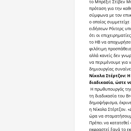
το Μπρέξιτ Στίβεν Μπ
πρόταση για την καθ
σύμφωνα με τον επικ
ο οποίος συμμετείχε
ειδήσεων Ρόιτερς υπ
ότι οι επιχειρηματίε
το ΗΒ να αποχωρήσε
φιλότιμη προσπάθεια 
αλλά κανείς δεν γνωρ
να περιμένουμε για 
δημιουργίας συναίνε
Νίκολα Στέρτζον: Η
διαδικασία, ώστε ν
Η πρωθυπουργός της 
τη διαδικασία του Br
δημοψήφισμα, έκρινε
η Νίκολα Στέρτζον. 
ώρα να σταματήσουμε 
Πρέπει να κατατεθεί
εκφραστεί ξανά το εκ