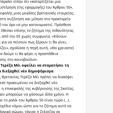
άρκλεϊ είπαν ότι «καταρτίζεται μια
υστέρηση (της εφαρμογής) του Άρθρου 50»,
εφαλής μιας μεγάλης βρετανικής εταιρείας,
 στη συζήτηση και μίλησε στο πρακτορείο
ό τον όρο να μην κατονομαστεί. Πρόσθεσε
ς έθεσαν επίσης το ζήτημα της πιθανότητας
ι από την ΕΕ χωρίς συμφωνία. «Κάνουν
για να πείσουν πως ξέρουν τι θα γίνει,
ίζει», σχολίασε η πηγή αυτή. «Θα χρειαστεί
να δούμε τι θα φέρει η προσπάθεια
σης στο κοινοβούλιο».
 Τερέζα Μέι οφείλει να σταματήσει τη
α διεξαχθεί νέο δημοψήφισμα
Βρετανίας Τερέζα Μέι πρέπει να διακόψει
exit προκειμένου να διεξαχθεί νέο
 η επικεφαλής της κυβέρνησης της Σκοτίας,
«Δεν μπορούμε να χάσουμε άλλο χρόνο. Η
το ρολόι του Άρθρου 50 είναι τώρα (...).
 σχέδιο νόμου ώστε για το ζήτημα αυτό να
λογικό σώμα», τόνισε η Στέρτζον σε