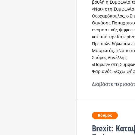
βουλή η Συμφωνία 
«Ναι» στη Συμφωνία
Θεοχαρόπουλος, ο Σπ
Θανάσης Παπαχριστόπ
ονομαστικής ψηφοφο
και από την Κατερί
Πρεσπών δήλωσαν επί
Μαυρωτάς. «Ναι» στ
Σπύρος Δανέλλης
«Παρών» στη Συμφων
Ψαριανός. «Όχι» ψήφ
Διαβάστε περισσότ
Κόσμος
Brexit: Κατ