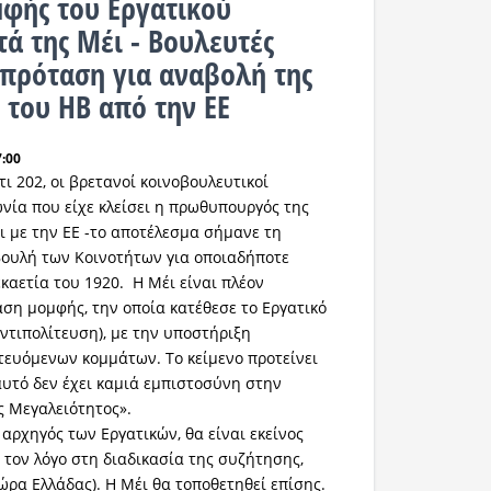
φής του Εργατικού
τά της Μέι - Βουλευτές
 πρόταση για αναβολή της
του ΗΒ από την ΕΕ
7:00
ι 202, οι βρετανοί κοινοβουλευτικοί
ία που είχε κλείσει η πρωθυπουργός της
ι με την ΕΕ -το αποτέλεσμα σήμανε τη
Βουλή των Κοινοτήτων για οποιαδήποτε
καετία του 1920. Η Μέι είναι πλέον
ση μομφής, την οποία κατέθεσε το Εργατικό
ντιπολίτευση), με την υποστήριξη
τευόμενων κομμάτων. Το κείμενο προτείνει
 αυτό δεν έχει καμιά εμπιστοσύνη στην
 Μεγαλειότητος».
 αρχηγός των Εργατικών, θα είναι εκείνος
 τον λόγο στη διαδικασία της συζήτησης,
0 ώρα Ελλάδας). Η Μέι θα τοποθετηθεί επίσης.