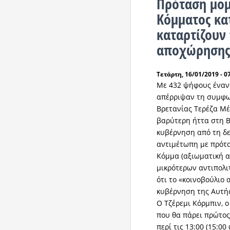
Πρόταση μομ
Κόμματος κα
καταρτίζουν
αποχώρησης 
Τετάρτη, 16/01/2019 - 0
Με 432 ψήφους έναντ
απέρριψαν τη συμφων
Βρετανίας Τερέζα Μέ
βαρύτερη ήττα στη 
κυβέρνηση από τη δε
αντιμέτωπη με πρότα
Κόμμα (αξιωματική α
μικρότερων αντιπολι
ότι το «κοινοβούλιο
κυβέρνηση της Αυτής
Ο Τζέρεμι Κόρμπιν, ο
που θα πάρει πρώτος
περί τις 13:00 (15:0