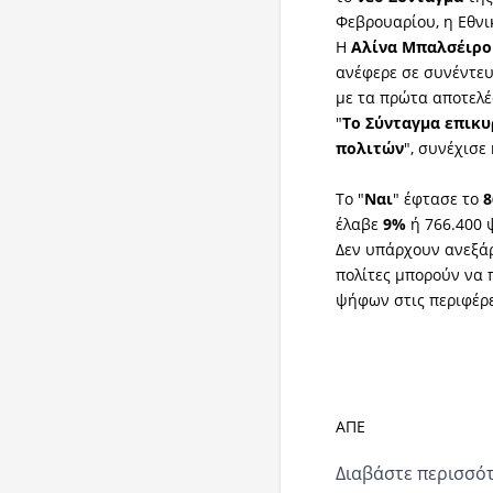
Φεβρουαρίου
, η Εθν
Η
Αλίνα Μπαλσέιρο
ανέφερε σε συνέντε
με τα πρώτα αποτελ
"
Το Σύνταγμα επικ
πολιτών
", συνέχισε 
Το "
Ναι
" έφτασε το
8
έλαβε
9%
ή 766.400 
Δεν υπάρχουν ανεξάρ
πολίτες μπορούν να
ψήφων στις περιφέρε
ΑΠΕ
Διαβάστε περισσότ