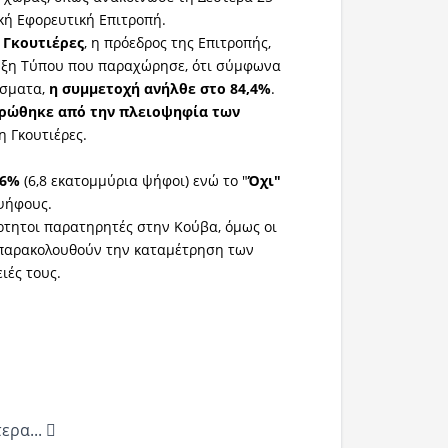
ική Εφορευτική Επιτροπή.
 Γκουτιέρες
, η πρόεδρος της Επιτροπής,
υξη Τύπου που παραχώρησε,
ότι σύμφωνα
έσματα,
η συμμετοχή ανήλθε στο 84,4%
.
υρώθηκε από την πλειοψηφία των
η Γκουτιέρες.
6%
(6,8 εκατομμύρια ψήφοι) ενώ το "
Όχι"
ψήφους.
τητοι παρατηρητές στην Κούβα, όμως οι
 παρακολουθούν την καταμέτρηση των
ιές τους.
ερα...