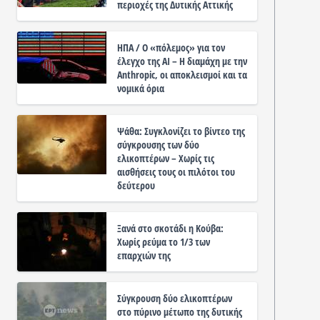
περιοχές της Δυτικής Αττικής
ΗΠΑ / Ο «πόλεμος» για τον
έλεγχο της ΑΙ – Η διαμάχη με την
Anthropic, οι αποκλεισμοί και τα
νομικά όρια
Ψάθα: Συγκλονίζει το βίντεο της
σύγκρουσης των δύο
ελικοπτέρων – Χωρίς τις
αισθήσεις τους οι πιλότοι του
δεύτερου
Ξανά στο σκοτάδι η Κούβα:
Χωρίς ρεύμα το 1/3 των
επαρχιών της
Σύγκρουση δύο ελικοπτέρων
στο πύρινο μέτωπο της δυτικής