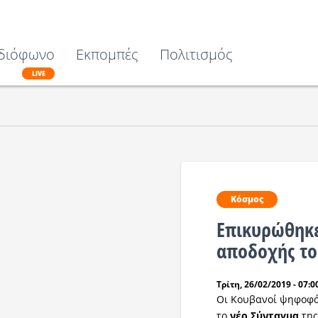
διόφωνο
Εκπομπές
Πολιτισμός
LIVE
Κόσμος
Επικυρώθηκ
αποδοχής το
Τρίτη, 26/02/2019 - 07:0
Οι Κουβανοί ψηφοφό
το
νέο Σύνταγμα
της