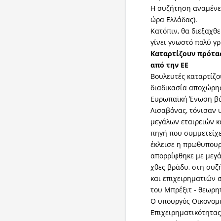
Η συζήτηση αναμένετα
ώρα Ελλάδας).
Κατόπιν, θα διεξαχθ
γίνει γνωστό πολύ γρ
Καταρτίζουν πρότα
από την ΕΕ
Βουλευτές καταρτίζο
διαδικασία αποχώρη
Ευρωπαϊκή Ένωση βά
Λισαβόνας, τόνισαν 
μεγάλων εταιρειών κ
πηγή που συμμετείχ
έκλεισε η πρωθυπουρ
απορρίφθηκε με μεγ
χθες βράδυ, στη συ
και επιχειρηματιών 
του Μπρέξιτ - θεωρη
Ο υπουργός Οικονομι
Επιχειρηματικότητας