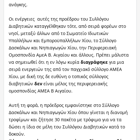
ανάγκης.
Οι ενέργειες αυτές της προέδρου του Συλλόγου
Διαβητικών καταγγέλθηκαν τότε, από σειρά φορέων στο
νησί, μεταξύ άλλων από το Σωματείο Ιδιωτικών
Υπαλλήλων και Εμποροϋπαλλήλων Χίου, το Σύλλογο
Δασκάλων και Νηπιαγωγών Χίου, την Περιφερειακή
Ομοσπονδία ΑμεΑ Β. Αιγαίου και άλλους. Πρέπει μάλιστα
να σημειωθεί ότι η εν λόγω κυρία
διαγράφηκε
για μια
σειρά ενεργειών της από τον παγχιακό σύλλογο ΑΜΕΑ
Χίου, με δική της δε ευθύνη ο τοπικός σύλλογος
διαβητικών
δεν
είναι μέλος της περιφερειακής
ομοσπονδίας ΑΜΕΑ Β Αιγαίου.
Αυτή τη φορά, η πρόεδρος εμφανίστηκε στο Σύλλογο
Δασκάλων και Νηπιαγωγών Χίου όπου γίνεται η διανομή
τροφίμων και ζήτησε 30 πακέτα με τρόφιμα για να τα
δώσει η ίδια σε μέλη του Συλλόγου Διαβητικών κατά το
δοκούν.