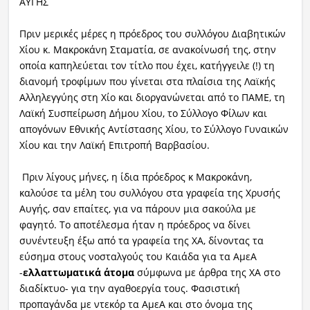
ΑΥΓΗΣ
Πριν μερικές μέρες η πρόεδρος του συλλόγου Διαβητικών
Χίου κ. Μακροκάνη Σταματία, σε ανακοίνωσή της, στην
οποία καπηλεύεται τον τίτλο που έχει, κατήγγειλε (!) τη
διανομή τροφίμων που γίνεται στα πλαίσια της Λαϊκής
Αλληλεγγύης στη Χίο και διοργανώνεται από το ΠΑΜΕ, τη
Λαϊκή Συσπείρωση Δήμου Χίου, το Σύλλογο Φίλων και
απογόνων Εθνικής Αντίστασης Χίου, το Σύλλογο Γυναικών
Χίου και την Λαϊκή Επιτροπή Βαρβασίου.
Πριν λίγους μήνες, η ίδια πρόεδρος κ Μακροκάνη,
καλούσε τα μέλη του συλλόγου στα γραφεία της Χρυσής
Αυγής, σαν επαίτες, για να πάρουν μια σακούλα με
φαγητό. Το αποτέλεσμα ήταν η πρόεδρος να δίνει
συνέντευξη έξω από τα γραφεία της ΧΑ, δίνοντας τα
εύσημα στους νοσταλγούς του Καιάδα για τα ΑμεΑ
-
ελλαττωματικά άτομα
σύμφωνα με άρθρα της ΧΑ στο
διαδίκτυο- για την αγαθοεργία τους. Φασιστική
προπαγάνδα με ντεκόρ τα ΑμεΑ και στο όνομα της