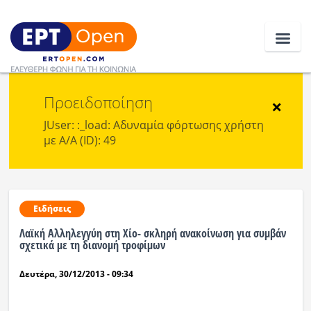
Προειδοποίηση
Ειδήσεις
×
JUser: :_load: Αδυναμία φόρτωσης χρήστη
με Α/Α (ID): 49
Ελλάδα
Κοινωνία
Πολιτική
Ειδήσεις
Λαϊκή Αλληλεγγύη στη Χίο- σκληρή ανακοίνωση για συμβάν
Οικονομία
σχετικά με τη διανομή τροφίμων
Αθλητικά
Δευτέρα, 30/12/2013 - 09:34
Κόσμος