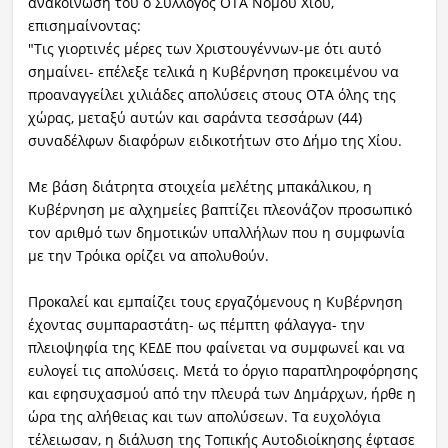
ανακοίνωσή του ο Σύλλογος ΟΤΑ Νομού Χίου,
επισημαίνοντας:
"Τις γιορτινές μέρες των Χριστουγέννων-με ότι αυτό
σημαίνει- επέλεξε τελικά η Κυβέρνηση προκειμένου να
προαναγγείλει χιλιάδες απολύσεις στους ΟΤΑ όλης της
χώρας, μεταξύ αυτών και σαράντα τεσσάρων (44)
συναδέλφων διαφόρων ειδικοτήτων στο Δήμο της Χίου.
Με βάση διάτρητα στοιχεία μελέτης μπακάλικου, η
Κυβέρνηση με αλχημείες βαπτίζει πλεονάζον προσωπικό
τον αριθμό των δημοτικών υπαλλήλων που η συμφωνία
με την Τρόικα ορίζει να απολυθούν.
Προκαλεί και εμπαίζει τους εργαζόμενους η Κυβέρνηση
έχοντας συμπαραστάτη- ως πέμπτη φάλαγγα- την
πλειοψηφία της ΚΕΔΕ που φαίνεται να συμφωνεί και να
ευλογεί τις απολύσεις. Μετά το όργιο παραπληροφόρησης
και εφησυχασμού από την πλευρά των Δημάρχων, ήρθε η
ώρα της αλήθειας και των απολύσεων. Τα ευχολόγια
τέλειωσαν, η διάλυση της Τοπικής Αυτοδιοίκησης έφτασε