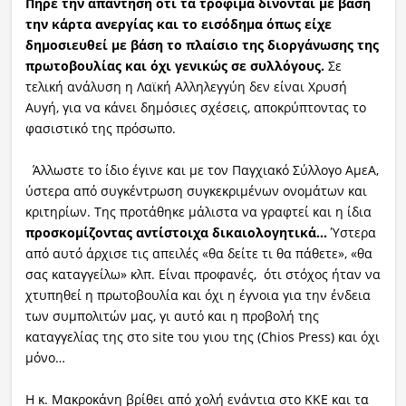
Πήρε την απάντηση ότι τα τρόφιμα δίνονται με βάση
την κάρτα ανεργίας και το εισόδημα όπως είχε
δημοσιευθεί με βάση το πλαίσιο της διοργάνωσης της
πρωτοβουλίας και όχι γενικώς σε συλλόγους.
Σε
τελική ανάλυση η Λαϊκή Αλληλεγγύη δεν είναι Χρυσή
Αυγή, για να κάνει δημόσιες σχέσεις, αποκρύπτοντας το
φασιστικό της πρόσωπο.
Άλλωστε το ίδιο έγινε και με τον Παγχιακό Σύλλογο ΑμεΑ,
ύστερα από συγκέντρωση συγκεκριμένων ονομάτων και
κριτηρίων. Της προτάθηκε μάλιστα να γραφτεί και η ίδια
προσκομίζοντας αντίστοιχα δικαιολογητικά…
Ύστερα
από αυτό άρχισε τις απειλές «θα δείτε τι θα πάθετε», «θα
σας καταγγείλω» κλπ. Είναι προφανές, ότι στόχος ήταν να
χτυπηθεί η πρωτοβουλία και όχι η έγνοια για την ένδεια
των συμπολιτών μας, γι αυτό και η προβολή της
καταγγελίας της στο site του γιου της (Chios Press) και όχι
μόνο…
Η κ. Μακροκάνη βρίθει από χολή ενάντια στο ΚΚΕ και τα