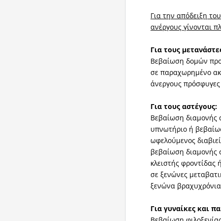
Για την απόδειξη το
ανέργους γίνονται πλ
Για τους μετανάστε
Βεβαίωση δομών προ
σε παραχωρημένο ακ
άνεργους πρόσφυγες 
Για τους αστέγους:
Βεβαίωση διαμονής 
υπνωτήριο ή βεβαίωσ
ωφελούμενος διαβιεί
βεβαίωση διαμονής σ
κλειστής φροντίδας 
σε ξενώνες μεταβατι
ξενώνα βραχυχρόνιας
Για γυναίκες και πα
Βεβαίωση φιλοξενία