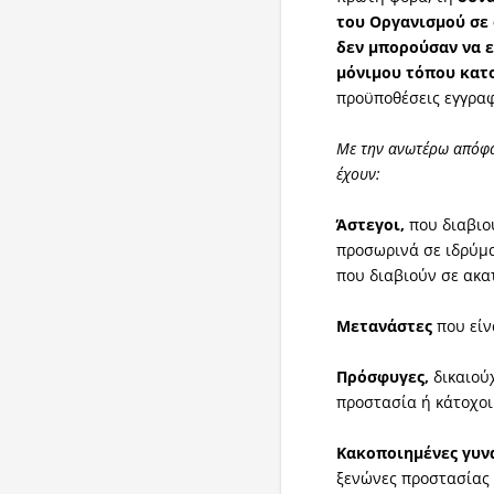
του Οργανισμού σε 
δεν μπορούσαν να 
μόνιμου τόπου κατ
προϋποθέσεις εγγρα
Με την ανωτέρω απόφα
έχουν:
Άστεγοι,
που διαβιο
προσωρινά σε ιδρύμα
που διαβιούν σε ακα
Μετανάστες
που είν
Πρόσφυγες,
δικαιούχ
προστασία ή κάτοχοι
Κακοποιημένες γυνα
ξενώνες προστασίας