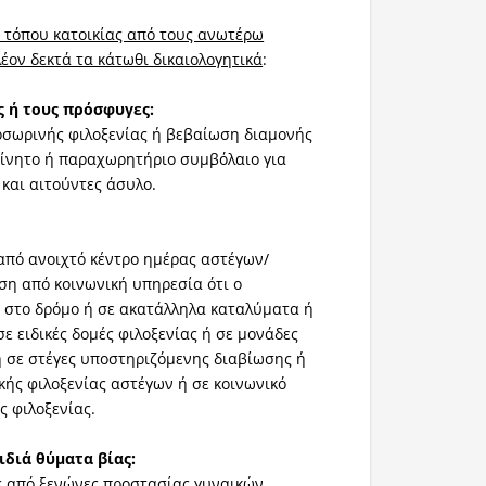
υ τόπου κατοικίας από τους ανωτέρω
έον δεκτά τα κάτωθι δικαιολογητικά
:
ς ή τους πρόσφυγες:
σωρινής φιλοξενίας ή βεβαίωση διαμονής
ίνητο ή παραχωρητήριο συμβόλαιο για
και αιτούντες άσυλο.
από ανοιχτό κέντρο ημέρας αστέγων/
η από κοινωνική υπηρεσία ότι ο
 στο δρόμο ή σε ακατάλληλα καταλύματα ή
ε ειδικές δομές φιλοξενίας ή σε μονάδες
ή σε στέγες υποστηριζόμενης διαβίωσης ή
κής φιλοξενίας αστέγων ή σε κοινωνικό
 φιλοξενίας.
ιδιά θύματα βίας:
ς από ξενώνες προστασίας γυναικών