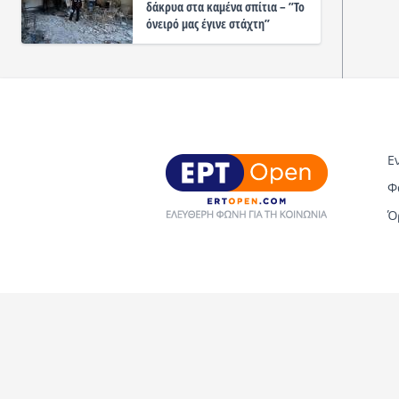
δάκρυα στα καμένα σπίτια – ”Το
όνειρό μας έγινε στάχτη”
Ε
Φ
Ό
Copyright © 2026 ERT Open. All rights reserved.