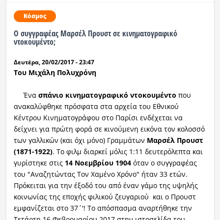
Κόσμος
Ο συγγραφέας Μαρσέλ Προυστ σε κινηματογραφικό
ντοκουμέντο;
Δευτέρα, 20/02/2017 - 23:47
Του Μιχάλη Πολυχρόνη
Ένα
σπάνιο κινηματογραφικό ντοκουμέντο
που
ανακαλύφθηκε πρόσφατα στα αρχεία του Εθνικού
Κέντρου Κινηματογράφου στο Παρίσι ενδέχεται να
δείχνει για πρώτη φορά σε κινούμενη εικόνα τον κολοσσό
των γαλλικών (και όχι μόνο) Γραμμάτων
Μαρσέλ Προυστ
(1871-1922)
. Το φιλμ διαρκεί μόλις 1:11 δευτερόλεπτα και
γυρίστηκε στις
14 Νοεμβρίου 1904
όταν ο συγγραφέας
του "Aναζητώντας Τον Χαμένο Χρόνο" ήταν 33 ετών.
Πρόκειται για την έξοδό του από έναν γάμο της υψηλής
κοινωνίας της εποχής φιλικού ζευγαριού και ο Προυστ
εμφανίζεται στο 37΄'! Το απόσπασμα αναρτήθηκε την
Τετάρτη 16 Φεβρουαρίου 2017 στην ιστοσελίδα του