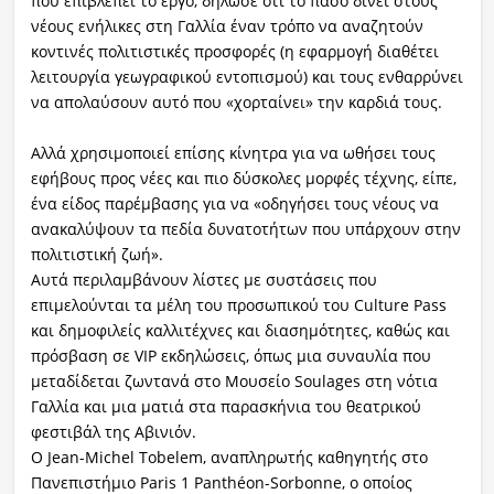
που επιβλέπει το έργο, δήλωσε ότι το πάσο δίνει στους
νέους ενήλικες στη Γαλλία έναν τρόπο να αναζητούν
κοντινές πολιτιστικές προσφορές (η εφαρμογή διαθέτει
λειτουργία γεωγραφικού εντοπισμού) και τους ενθαρρύνει
να απολαύσουν αυτό που «χορταίνει» την καρδιά τους.
Αλλά χρησιμοποιεί επίσης κίνητρα για να ωθήσει τους
εφήβους προς νέες και πιο δύσκολες μορφές τέχνης, είπε,
ένα είδος παρέμβασης για να «οδηγήσει τους νέους να
ανακαλύψουν τα πεδία δυνατοτήτων που υπάρχουν στην
πολιτιστική ζωή».
Αυτά περιλαμβάνουν λίστες με συστάσεις που
επιμελούνται τα μέλη του προσωπικού του Culture Pass
και δημοφιλείς καλλιτέχνες και διασημότητες, καθώς και
πρόσβαση σε VIP εκδηλώσεις, όπως μια συναυλία που
μεταδίδεται ζωντανά στο Μουσείο Soulages στη νότια
Γαλλία και μια ματιά στα παρασκήνια του θεατρικού
φεστιβάλ της Αβινιόν.
Ο Jean-Michel Tobelem, αναπληρωτής καθηγητής στο
Πανεπιστήμιο Paris 1 Panthéon-Sorbonne, ο οποίος