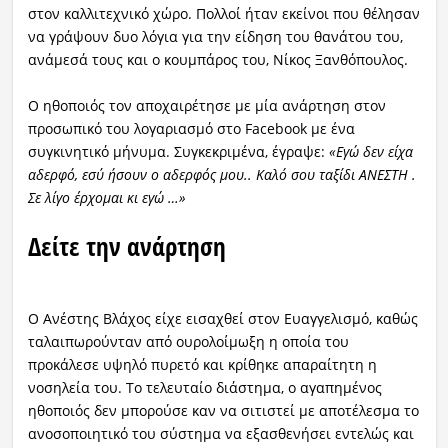
στον καλλιτεχνικό χώρο. Πολλοί ήταν εκείνοι που θέλησαν
να γράψουν δυο λόγια για την είδηση του θανάτου του,
Ραδιόφωνο
LIVE
ανάμεσά τους και ο κουμπάρος του, Νίκος Ξανθόπουλος.
Ο ηθοποιός τον αποχαιρέτησε με μία ανάρτηση στον
Εκπομπές
προσωπικό του λογαριασμό στο Facebook με ένα
συγκινητικό μήνυμα. Συγκεκριμένα, έγραψε:
«Εγώ δεν είχα
αδερφό, εσύ ήσουν ο αδερφός μου.. Καλό σου ταξίδι ΑΝΕΣΤΗ .
Πολιτισμός
Σε λίγο έρχομαι κι εγώ …»
Δείτε την ανάρτηση
Ο Ανέστης Βλάχος είχε εισαχθεί στον Ευαγγελισμό, καθώς
ταλαιπωρούνταν από ουρολοίμωξη η οποία του
προκάλεσε υψηλό πυρετό και κρίθηκε απαραίτητη η
νοσηλεία του. Το τελευταίο διάστημα, ο αγαπημένος
ηθοποιός δεν μπορούσε καν να σιτιστεί με αποτέλεσμα το
ανοσοποιητικό του σύστημα να εξασθενήσει εντελώς και