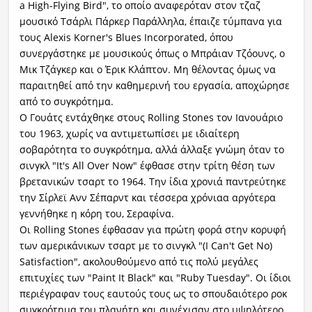
a High-Flying Bird", το οποίο αναφερόταν στον τζαζ
μουσικό Τσάρλι Πάρκερ Παράλληλα, έπαιζε τύμπανα για
τους Alexis Korner's Blues Incorporated, όπου
συνεργάστηκε με μουσικούς όπως ο Μπράιαν Τζόουνς, ο
Μικ Τζάγκερ και ο Έρικ Κλάπτον. Μη θέλοντας όμως να
παραιτηθεί από την καθημερινή του εργασία, αποχώρησε
από το συγκρότημα.
Ο Γουάτς εντάχθηκε στους Rolling Stones τον Ιανουάριο
του 1963, χωρίς να αντιμετωπίσει με ιδιαίτερη
σοβαρότητα το συγκρότημα, αλλά άλλαξε γνώμη όταν το
σινγκλ "It's All Over Now" έφθασε στην τρίτη θέση των
βρετανικών τσαρτ το 1964. Την ίδια χρονιά παντρεύτηκε
την Σίρλεϊ Ανν Σέπαρντ και τέσσερα χρόνιαα αργότερα
γεννήθηκε η κόρη του, Σεραφίνα.
Οι Rolling Stones έφθασαν για πρώτη φορά στην κορυφή
των αμερικάνικων τσαρτ με το σινγκλ "(I Can't Get No)
Satisfaction", ακολουθούμενο από τις πολύ μεγάλες
επιτυχίες των "Paint It Black" και "Ruby Tuesday". Οι ίδιοι
περιέγραφαν τους εαυτούς τους ως το σπουδαιότερο ροκ
συγκρότημα του πλανήτη και συνέχισαν στο υψηλότερο