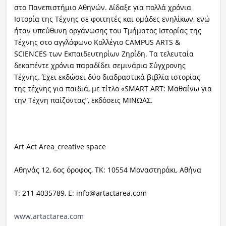
στο Πανεπιστήμιο Αθηνών. Δίδαξε για πολλά χρόνια
Ιστορία της Τέχνης σε φοιτητές και ομάδες ενηλίκων, ενώ
ήταν υπεύθυνη οργάνωσης του Τμήματος Ιστορίας της
Τέχνης στο αγγλόφωνο Κολλέγιο CAMPUS ARTS &
SCIENCES των Εκπαιδευτηρίων Ζηρίδη. Τα τελευταία
δεκαπέντε χρόνια παραδίδει σεμινάρια Σύγχρονης
Τέχνης. Έχει εκδώσει δύο διαδραστικά βιβλία ιστορίας
της τέχνης για παιδιά, με τίτλο «SMART ART: Μαθαίνω για
την Τέχνη παίζοντας”, εκδόσεις ΜΙΝΩΑΣ.
Art Act Area_creative space
Αθηνάς
12, 6
ος όροφος
,
ΤΚ
: 10554
Μοναστηράκι
,
Αθήνα
Τ: 211 4035789, Ε:
info
@
artactarea
.
com
www
.
artactarea
.
com