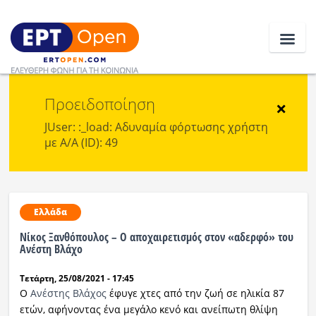
Προειδοποίηση
Ειδήσεις
×
JUser: :_load: Αδυναμία φόρτωσης χρήστη
με Α/Α (ID): 49
Ελλάδα
Κοινωνία
Πολιτική
Ελλάδα
Νίκος Ξανθόπουλος – Ο αποχαιρετισμός στον «αδερφό» του
Οικονομία
Ανέστη Βλάχο
Αθλητικά
Τετάρτη, 25/08/2021 - 17:45
Ο
Ανέστης Βλάχος
έφυγε χτες από την ζωή σε ηλικία 87
Κόσμος
ετών, αφήνοντας ένα μεγάλο κενό και ανείπωτη θλίψη