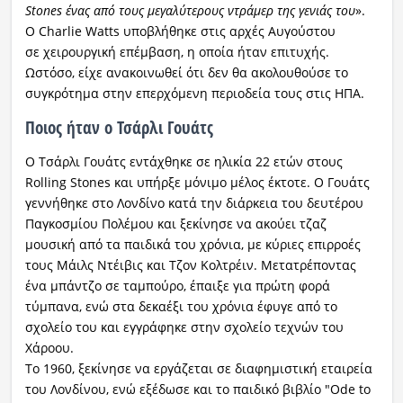
Stones ένας από τους μεγαλύτερους ντράμερ της γενιάς του
».
Ο Charlie Watts υποβλήθηκε στις αρχές Αυγούστου
σε χειρουργική επέμβαση, η οποία ήταν επιτυχής.
Ωστόσο, είχε ανακοινωθεί ότι δεν θα ακολουθούσε το
συγκρότημα στην επερχόμενη περιοδεία τους στις ΗΠΑ.
Ποιος ήταν ο Τσάρλι Γουάτς
Ο Τσάρλι Γουάτς εντάχθηκε σε ηλικία 22 ετών στους
Rolling Stones και υπήρξε μόνιμο μέλος έκτοτε. Ο Γουάτς
γεννήθηκε στο Λονδίνο κατά την διάρκεια του δευτέρου
Παγκοσμίου Πολέμου και ξεκίνησε να ακούει τζαζ
μουσική από τα παιδικά του χρόνια, με κύριες επιρροές
τους Μάιλς Ντέιβις και Τζον Κολτρέιν. Μετατρέποντας
ένα μπάντζο σε ταμπούρο, έπαιξε για πρώτη φορά
τύμπανα, ενώ στα δεκαέξι του χρόνια έφυγε από το
σχολείο του και εγγράφηκε στην σχολείο τεχνών του
Χάροου.
Το 1960, ξεκίνησε να εργάζεται σε διαφημιστική εταιρεία
του Λονδίνου, ενώ εξέδωσε και το παιδικό βιβλίο "Ode to