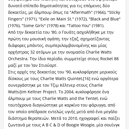
δυνατό επίπεδο δημοτικότητας για τις επόμενες δύο
δεκαετίες, με άλμπουμ όπως τα "Aftermath" (1966), "Sticky
Fingers" (1971), "Exile on Main St." (1972), "Black and Blue"
(1976), "Some Girls" (1978) και "Tattoo You" (1981).
Από την δεκαετία του '80, ο Γουάτς ασχολήθηκε με την
πρώτη του μουσική αγάπη, την τζαζ, σχηματίζοντας
διάφορες μπάντες, συμπεριλαμβανομένης και μίας
ορχήστρας 32 ατόμων με την ονομασία Charlie Watts
Orchestra. Την ίδια περίοδο, συμμετείχε στους Rocket 88
μαζί με τον Ίαν Στιούαρτ.
Στις αρχές της δεκαετίας του '90, κυκλοφόρησε μερικούς
δίσκους με τους Charlie Watts Quintet,[16] ενώ αργότερα
συνεργάστηκε με τον Τζιμ Κέλτνερ στους Charlie
Watts/Jim Keltner Project. Το 2004, κυκλοφόρησε ένα
άλμπουμ με τους Charlie Watts and the Tentet, ενώ
ταυτόχρονα διαγνώστηκε με καρκίνο του φάρυγγα, από
τον οποίο απέδρασε εντελώς υγιής μετά από ένα μεγάλο
διάστημα θεραπειών. Μετά το 2010, ηχογραφεί και παίζει
ζωντανά με τους A B C & D of Boogie Woogie, μία σουίνγκ