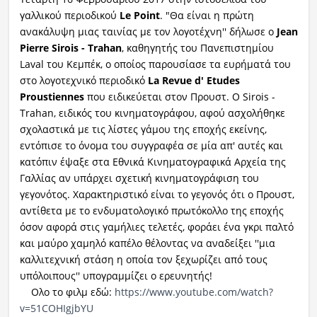
γαλλικού περιοδικού
Le Point
. "Θα είναι η πρώτη
ανακάλυψη μιας ταινίας με τον λογοτέχνη'' δήλωσε ο
Jean
Pierre Sirois - Trahan
, καθηγητής του Πανεπιστημίου
Laval του Κεμπέκ, ο οποίος παρουσίασε τα ευρήματά του
στο λογοτεχνικό περιοδικό
La Revue d' Etudes
Proustiennes
που ειδικεύεται στον Προυστ. Ο Sirois -
Trahan, ειδικός του κινηματογράφου, αφού ασχολήθηκε
σχολαστικά με τις λίστες γάμου της εποχής εκείνης,
εντόπισε το όνομα του συγγραφέα σε μία απ' αυτές και
κατόπιν έψαξε στα Εθνικά Κινηματογραφικά Αρχεία της
Γαλλίας αν υπάρχει σχετική κινηματογράφιση του
γεγονότος. Χαρακτηριστικό είναι το γεγονός ότι ο Προυστ,
αντίθετα με το ενδυματολογικό πρωτόκολλο της εποχής
όσον αφορά στις γαμήλιες τελετές, φοράει ένα γκρι παλτό
και μαύρο χαμηλό καπέλο θέλοντας να αναδείξει ''μια
καλλιτεχνική στάση η οποία τον ξεχωρίζει από τους
υπόλοιπους'' υπογραμμίζει ο ερευνητής!
Ολο το φιλμ εδώ:
https://www.youtube.com/watch?
v=51COHIgjbYU