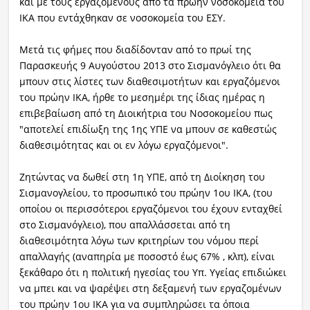
και με τους εργαζόμενους από τα πρώην νοσοκομεία του
ΙΚΑ που εντάχθηκαν σε νοσοκομεία του ΕΣΥ.
Μετά τις φήμες που διαδίδονταν από το πρωί της
Παρασκευής 9 Αυγούστου 2013 στο Σισμανόγλειο ότι θα
μπουν στις λίστες των διαθεσιμοτήτων και εργαζόμενοι
του πρώην ΙΚΑ, ήρθε το μεσημέρι της ίδιας ημέρας η
επιβεβαίωση από τη Διοικήτρια του Νοσοκομείου πως
"αποτελεί επιδίωξη της 1ης ΥΠΕ να μπουν σε καθεστώς
διαθεσιμότητας και οι εν λόγω εργαζόμενοι".
Ζητώντας να δωθεί στη 1η ΥΠΕ, από τη Διοίκηση του
Σισμανογλείου, το προσωπικό του πρώην 1ου ΙΚΑ, (του
οποίου οι περισσότεροι εργαζόμενοι του έχουν ενταχθεί
στο Σισμανόγλειο), που απαλλάσσεται από τη
διαθεσιμότητα λόγω των κριτηρίων του νόμου περί
απαλλαγής (αναπηρία με ποσοστό έως 67% , κλπ), είναι
ξεκάθαρο ότι η πολιτική ηγεσίας του Υπ. Υγείας επιδιώκει
να μπει και να ψαρέψει στη δεξαμενή των εργαζομένων
του πρώην 1ου ΙΚΑ για να συμπληρώσει τα όποια