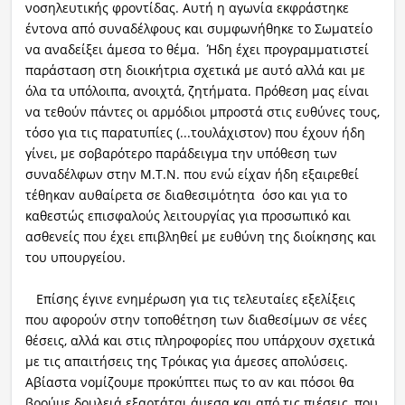
νοσηλευτικής φροντίδας. Αυτή η αγωνία εκφράστηκε
έντονα από συναδέλφους και συμφωνήθηκε το Σωματείο
να αναδείξει άμεσα το θέμα. Ήδη έχει προγραμματιστεί
παράσταση στη διοικήτρια σχετικά με αυτό αλλά και με
όλα τα υπόλοιπα, ανοιχτά, ζητήματα. Πρόθεση μας είναι
να τεθούν πάντες οι αρμόδιοι μπροστά στις ευθύνες τους,
τόσο για τις παρατυπίες (...τουλάχιστον) που έχουν ήδη
γίνει, με σοβαρότερο παράδειγμα την υπόθεση των
συναδέλφων στην Μ.Τ.Ν. που ενώ είχαν ήδη εξαιρεθεί
τέθηκαν αυθαίρετα σε διαθεσιμότητα όσο και για το
καθεστώς επισφαλούς λειτουργίας για προσωπικό και
ασθενείς που έχει επιβληθεί με ευθύνη της διοίκησης και
του υπουργείου.
Επίσης έγινε ενημέρωση για τις τελευταίες εξελίξεις
που αφορούν στην τοποθέτηση των διαθεσίμων σε νέες
θέσεις, αλλά και στις πληροφορίες που υπάρχουν σχετικά
με τις απαιτήσεις της Τρόικας για άμεσες απολύσεις.
Αβίαστα νομίζουμε προκύπτει πως το αν και πόσοι θα
βρούμε δουλειά εξαρτάται άμεσα και από τις πιέσεις, που