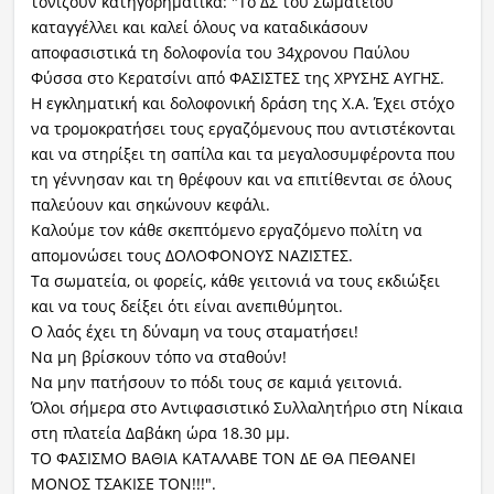
τονίζουν κατηγορηματικά: "Το ΔΣ του Σωματείου
καταγγέλλει και καλεί όλους να καταδικάσουν
αποφασιστικά τη δολοφονία του 34χρονου Παύλου
Φύσσα στο Κερατσίνι από ΦΑΣΙΣΤΕΣ της ΧΡΥΣΗΣ ΑΥΓΗΣ.
Η εγκληματική και δολοφονική δράση της Χ.Α. Έχει στόχο
να τρομοκρατήσει τους εργαζόμενους που αντιστέκονται
και να στηρίξει τη σαπίλα και τα μεγαλοσυμφέροντα που
τη γέννησαν και τη θρέφουν και να επιτίθενται σε όλους
παλεύουν και σηκώνουν κεφάλι.
Καλούμε τον κάθε σκεπτόμενο εργαζόμενο πολίτη να
απομονώσει τους ΔΟΛΟΦΟΝΟΥΣ ΝΑΖΙΣΤΕΣ.
Τα σωματεία, οι φορείς, κάθε γειτονιά να τους εκδιώξει
και να τους δείξει ότι είναι ανεπιθύμητοι.
Ο λαός έχει τη δύναμη να τους σταματήσει!
Να μη βρίσκουν τόπο να σταθούν!
Να μην πατήσουν το πόδι τους σε καμιά γειτονιά.
Όλοι σήμερα στο Αντιφασιστικό Συλλαλητήριο στη Νίκαια
στη πλατεία Δαβάκη ώρα 18.30 μμ.
ΤΟ ΦΑΣΙΣΜΟ ΒΑΘΙΑ ΚΑΤΑΛΑΒΕ ΤΟΝ ΔΕ ΘΑ ΠΕΘΑΝΕΙ
ΜΟΝΟΣ ΤΣΑΚΙΣΕ ΤΟΝ!!!".