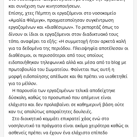
και συνέχιση των κινητοποιήσεων.
Ραδιόφωνο
Επίσης, χτες Πέμπτη οι εργαζόμενοι στο νοσοκομείο
LIVE
«Αμαλία Φλέμιγκ», πραγματοποίησαν συγκέντρωση
εργαζομένων και «διαθέσιμων». Το ρεπορτάζ όπως το
Εκπομπές
δίνουν οι ίδιοι οι εργαζόμενοι στον διαδικτυακό τους
τόπο, αναφέρει τα εξής: «Η συμμετοχή ήταν αρκετά καλή
για τα δεδομένα της περιόδου. Πλειοψηφία αποτέλεσαν οι
διαθέσιμοι, οι περισσότεροι από τους οποίους
Πολιτισμός
ειδοποιήθηκαν τηλεφωνικά αλλά και μέσα από το blog με
πρωτοβουλία του Σωματείου. Φαίνεται πως αυτή η
μορφή ειδοποίησης απέδωσε και θα πρέπει να υιοθετηθεί
για το μέλλον.
Η παρουσία των εργαζομένων τελικά αποδείχτηκε
δύσκολη, καθώς το προσωπικό που απέμεινε είναι
ελάχιστο και δεν προλαβαίνει σε καθημερινή βάση ούτε
καν τις απολύτως απαραίτητες δουλειές.
Στο διοικητικό κομμάτι επικρατεί χάος ενώ στο
νοσηλευτικό τα πράγματα είναι ακόμα χειρότερα καθώς οι
ασθενείς πρέπει να έχουν ένα ελάχιστο επίπεδο