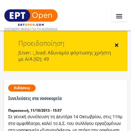
Προειδοποίηση
Ειδήσεις
×
JUser: :_load: Αδυναμία φόρτωσης χρήστη
με Α/Α (ID): 49
Ελλάδα
Κοινωνία
Πολιτική
Ειδήσεις
Συνελεύσεις στα νοσοκομεία
Οικονομία
Παρασκευή, 11/10/2013 - 15:57
Αθλητικά
Σε γενική συνέλευση τη Δευτέρα 14 Οκτωβρίου, στις 11πμ
στο αμφιθέατρο, καλεί το Δ.Σ. του συλλόγου εργαζομένων
Κόσμος
στο νοσοκομείο «Σισμανόγλειο», με στόχο την οργάνωση