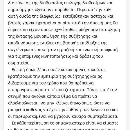
διαφάνειας της διαδικασίας επιλογής διαθεσίμων και
δημιούργησε οξεία αντιπαράθεση. Πέρα απ΄την καθ'
αυτή ουσία της διαφωνίας, εκτοξεύτηκαν άστοχοι και
βαρείς χαρακτηρισμοί οι οποίοι κατά την άποψή μας θα
έπρεπε να είχαν αποφευχθεί καθώς οδήγησαν σε αύξηση
της έντασης, μονοπώληση της συζήτησης και
αποδυνάμωσης εντέλει της βασικής επιδίωξης της
συγκέντρωσης που ήταν η μαζική και ενωτική απόφασή
για τις επόμενες κινητοποιήσεις και δράσεις του
σωματείου.
Επειδή όπως λέμε, ουδέν κακόν αμιγές καλού, ας
κρατήσουμε την εμπειρία της συζήτησης και ας
διδαχτούμε για τον τρόπο που θα πρέπει να
διαπραγματευόμαστε τέτοια ζητήματα. Πάντως απ' την
στιγμή που ανοίγει κάποιο θέμα θα πρέπει να
ολοκληρώνεται , να μην κλείνει όπως-όπως, ώστε να
μπορεί ο καθένας να έχει την ευθύνη των λόγων του και
οι παρευρισκόμενοι να βγάζουν καθαρά συμπεράσματα.
Σε κάθε περίπτωση το σημαντικότερο είναι να είμαστε
σε θέση να μην χάνουμε τον προσανατολισμό μας που