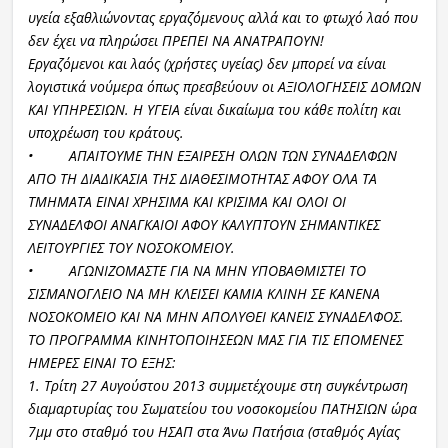
υγεία εξαθλιώνοντας εργαζόμενους αλλά και το φτωχό λαό που
δεν έχει να πληρώσει ΠΡΕΠΕΙ ΝΑ ΑΝΑΤΡΑΠΟΥΝ!
Εργαζόμενοι και λαός (χρήστες υγείας) δεν μπορεί να είναι
λογιστικά νούμερα όπως πρεσβεύουν οι ΑΞΙΟΛΟΓΗΣΕΙΣ ΔΟΜΩΝ
ΚΑΙ ΥΠΗΡΕΣΙΩΝ. Η ΥΓΕΙΑ είναι δικαίωμα του κάθε πολίτη και
υποχρέωση του κράτους.
• ΑΠΑΙΤΟΥΜΕ ΤΗΝ ΕΞΑΙΡΕΣΗ ΟΛΩΝ ΤΩΝ ΣΥΝΑΔΕΛΦΩΝ
ΑΠΟ ΤΗ ΔΙΑΔΙΚΑΣΙΑ ΤΗΣ ΔΙΑΘΕΣΙΜΟΤΗΤΑΣ ΑΦΟΥ ΟΛΑ ΤΑ
ΤΜΗΜΑΤΑ ΕΙΝΑΙ ΧΡΗΣΙΜΑ ΚΑΙ ΚΡΙΣΙΜΑ ΚΑΙ ΟΛΟΙ ΟΙ
ΣΥΝΑΔΕΛΦΟΙ ΑΝΑΓΚΑΙΟΙ ΑΦΟΥ ΚΑΛΥΠΤΟΥΝ ΣΗΜΑΝΤΙΚΕΣ
ΛΕΙΤΟΥΡΓΙΕΣ ΤΟΥ ΝΟΣΟΚΟΜΕΙΟΥ.
• ΑΓΩΝΙΖΟΜΑΣΤΕ ΓΙΑ ΝΑ ΜΗΝ ΥΠΟΒΑΘΜΙΣΤΕΙ ΤΟ
ΣΙΣΜΑΝΟΓΛΕΙΟ ΝΑ ΜΗ ΚΛΕΙΣΕΙ ΚΑΜΙΑ ΚΛΙΝΗ ΣΕ ΚΑΝΕΝΑ
ΝΟΣΟΚΟΜΕΙΟ ΚΑΙ ΝΑ ΜΗΝ ΑΠΟΛΥΘΕΙ ΚΑΝΕΙΣ ΣΥΝΑΔΕΛΦΟΣ.
ΤΟ ΠΡΟΓΡΑΜΜΑ ΚΙΝΗΤΟΠΟΙΗΣΕΩΝ ΜΑΣ ΓΙΑ ΤΙΣ ΕΠΟΜΕΝΕΣ
ΗΜΕΡΕΣ ΕΙΝΑΙ ΤΟ ΕΞΗΣ:
1. Τρίτη 27 Αυγούστου 2013 συμμετέχουμε στη συγκέντρωση
διαμαρτυρίας του Σωματείου του νοσοκομείου ΠΑΤΗΣΙΩΝ ώρα
7μμ στο σταθμό του ΗΣΑΠ στα Άνω Πατήσια (σταθμός Αγίας