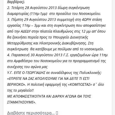
Βαρβάρας).
2. Τετάρτη 28 Αυγούστου 2013 δίωρη συγκέντρωση
διαμαρτυρίας (11πμ-1μμ) στο προαύλιο του Νοσοκομείου.
3. Πέμπτη 29 Αυγούστου 2013 συμμετοχή στη 4ΩΡΗ στάση
εργασίας 11πμ – 3μμ και στη συγκέντρωση που αποφασίστηκε
από την ΑΔΕΔΥ στην πλατεία Κλαυθμώνος στις 12 μμ απ’ όπου
θα ξεκινήσει πορεία προς το Υπουργείο Διοικητικής
Μεταρρύθμισης και Ηλεκτρονικής Διακυβέρνησης. Στη
συγκέντρωση θα κατέβουμε με πούλμαν από το νοσοκομείο.
4. Παρασκευή 30 Αυγούστου 2013 Γ.Σ. εργαζομένων ώρα 11πμ
στο Αμφιθέατρο του Νοσοκομείου για το προγραμματισμό της
συνέχισης του αγώνα μας
Υ.Γ. ΕΙΠΕ Ο ΓΕΩΡΓΙΑΔΗΣ σε συναδέλφους της Πολυκλινικής:
«ΕΠΡΕΠΕ ΝΑ ΣΑΣ ΑΠΟΛΥΣΟΥΜΕ ΓΙΑ ΝΑ ΔΕΙΤΕ ΤΙ ΕΣΤΙ
ΒΕΡΙΚΟΚΟ». Η πολιτική εφαρμογή της «ΚΟΜΠΟΣΤΑΣ» σ΄ όλο
της το μεγαλείο!!
ΜΕ ΑΠΟΦΑΣΙΣΤΙΚΟΤΗΤΑ ΚΑΙ ΔΙΑΡΚΗ ΑΓΩΝΑ ΘΑ ΤΟΥΣ
ΣΤΑΜΑΤΗΣΟΥΜΕ».
Διαβάστε περισσότερα...