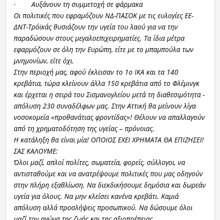
· Αυξάνουν τη συμμετοχή σε φάρμακα
Οι πολιτικές που εφραμόζουν ΝΔ-ΠΑΣΟΚ με τις ευλογίες ΕΕ-
ΔΝΤ-Τρόϊκάς θυσιάζουν την υγεία του λαού για να την
παραδώσουν στους μεγαλοεπιχειρηματίες. Τα ίδια μέτρα
εφαρμόζουν σε όλη την Ευρώπη, είτε με το μπαμπούλα των
μνημονίων, είτε όχι.
Στην περιοχή μας, αφού έκλεισαν το 1ο ΙΚΑ και τα 140
κρεβάτια, τώρα κλείνουν άλλα 150 κρεβάτια από το Φλέμινγκ
και έρχεται η σειρά του Σισμανογλείου μετά τη διαθεσιμότητα -
απόλυση 230 συναδέλφων μας. Στην Αττική θα μείνουν λίγα
νοσοκομεία «προθανάτιας φροντίδας»! Θέλουν να απαλλαγούν
από τη χρηματοδότηση της υγείας – πρόνοιας.
Η κατάληξη θα είναι μία! ΟΠΟΙΟΣ ΕΧΕΙ ΧΡΗΜΑΤΑ ΘΑ ΕΠΙΖΗΣΕΙ!
ΣΑΣ ΚΑΛΟΥΜΕ:
Όλοι μαζί, απλοί πολίτες, σωματεία, φορείς, σύλλογοι, να
αντισταθούμε και να ανατρέψουμε πολιτικές που μας οδηγούν
στην πλήρη εξαθλίωση. Να διεκδικήσουμε δημόσια και δωρεάν
υγεία για όλους. Να μην κλείσει κανένα κρεβάτι. Καμιά
απόλυση αλλά προσλήψεις προσωπικού. Να δώσουμε όλοι
μαζί τον αγώνα της ζωής και της αξιοπρέπειας.