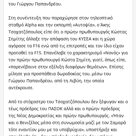
του Γιώργου Παπανδρέου.
Στη συνέντευξη που παραχώρησε στον τηλεοπτικό
σταθμό Alpha και την εκπομπή «Αυτοψία», ο Άκης
Τσοχατζόπουλος είπε ότι ο πρώην πρωθυπουργός Κώστας
Σημίτης άλλαξε την απόφαση του ΚΥΣΕΑ και η χώρα
αγόρασε τα F16 ενώ από τις επιτροπές και τον ίδιο είχαν
προταθεί τα F15. Επανέλαβε το χαρακτηρισμό «Νονός» για
τον πρώην πρωθυπουργό Κώστα Σημίτη, γιατί, όπως είπε,
«παρενέβαινε στην εξέλιξη διαφόρων θεμάτων». Επίσης
μίλησε για προσπάθεια δωροδοκίας του, μέσω του
Γιώργου Παπανδρέου, από τη Λιβύη, την οποία
αντέκρουσε.
Από το στόχαστρο του Τσοχατζόπουλου δεν ξέφυγαν και ο
τέως πρόεδρος του ΠΑΣΟΚ αλλά και ο πρώην πρόεδρος
της Νέας Δημοκρατίας και πρώην πρωθυπουργός. «Ήταν
και ο Βενιζέλος μέσα στη συνωμοσία μαζί με τον Σαμαρά
τότε εναντίον μου με τα υποβρύχια», υποστήριξε και