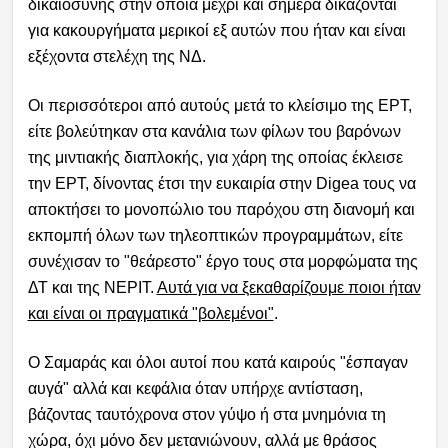
δικαιοσύνης στην οποία μέχρι και σήμερα δικάζονται
για κακουργήματα μερικοί εξ αυτών που ήταν και είναι
εξέχοντα στελέχη της ΝΔ.
Οι περισσότεροι από αυτούς μετά το κλείσιμο της ΕΡΤ,
είτε βολεύτηκαν στα κανάλια των φίλων του βαρόνων
της μιντιακής διαπλοκής, για χάρη της οποίας έκλεισε
την ΕΡΤ, δίνοντας έτσι την ευκαιρία στην Digea τους να
αποκτήσει το μονοπώλιο του παρόχου στη διανομή και
εκπομπή όλων των τηλεοπτικών προγραμμάτων, είτε
συνέχισαν το "θεάρεστο" έργο τους στα μορφώματα της
ΔΤ και της ΝΕΡΙΤ.
Αυτά για να ξεκαθαρίζουμε ποιοι ήταν
και είναι οι πραγματικά "βολεμένοι"
.
Ο Σαμαράς και όλοι αυτοί που κατά καιρούς "έσπαγαν
αυγά" αλλά και κεφάλια όταν υπήρχε αντίσταση,
βάζοντας ταυτόχρονα στον γύψο ή στα μνημόνια τη
χώρα, όχι μόνο δεν μετανιώνουν, αλλά με θράσος