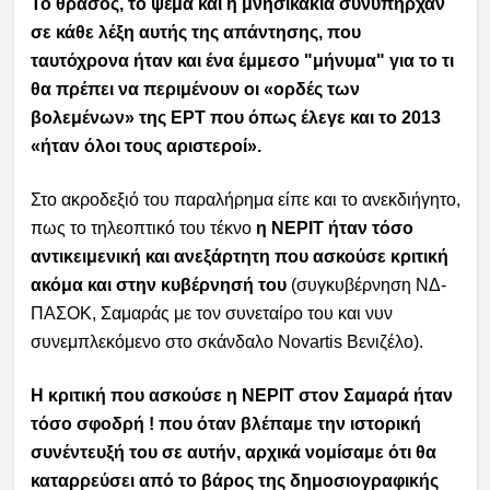
Το θράσος, το ψέμα και η μνησικακία συνυπήρχαν
σε κάθε λέξη αυτής της απάντησης, που
ταυτόχρονα ήταν και ένα έμμεσο "μήνυμα" για το τι
θα πρέπει να περιμένουν οι «ορδές των
βολεμένων» της ΕΡΤ που όπως έλεγε και το 2013
«ήταν όλοι τους αριστεροί».
Στο ακροδεξιό του παραλήρημα είπε και το ανεκδιήγητο,
πως το τηλεοπτικό του τέκνο
η ΝΕΡΙΤ ήταν τόσο
αντικειμενική και ανεξάρτητη που ασκούσε κριτική
ακόμα και στην κυβέρνησή του
(συγκυβέρνηση ΝΔ-
ΠΑΣΟΚ, Σαμαράς με τον συνεταίρο του και νυν
συνεμπλεκόμενο στο σκάνδαλο Novartis Βενιζέλο).
Η κριτική που ασκούσε η ΝΕΡΙΤ στον Σαμαρά ήταν
τόσο σφοδρή ! που όταν βλέπαμε την ιστορική
συνέντευξή του σε αυτήν, αρχικά νομίσαμε ότι θα
καταρρεύσει από το βάρος της δημοσιογραφικής