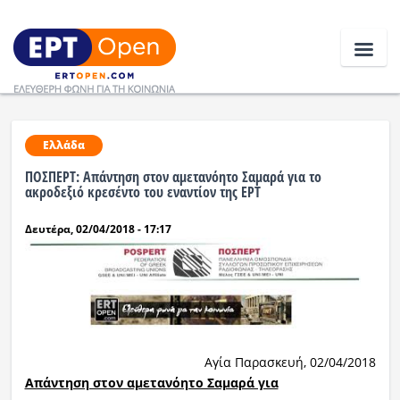
Ειδήσεις
Ελλάδα
ΠΟΣΠΕΡΤ: Απάντηση στον αμετανόητο Σαμαρά για το
Ελλάδα
ακροδεξιό κρεσέντο του εναντίον της ΕΡΤ
Δευτέρα, 02/04/2018 - 17:17
Κοινωνία
Πολιτική
Οικονομία
Αθλητικά
Αγία Παρασκευή, 02/04/2018
Κόσμος
Απάντηση στον αμετανόητο Σαμαρά για