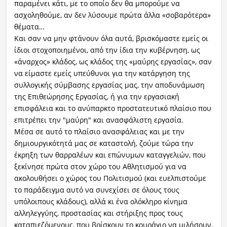
παραμένει κάτι, με το οποίο δεν θα μπορούμε να
ασχοληθούμε, αν δεν λύσουμε πρώτα άλλα «σοβαρότερα»
θέματα…
Και σαν να μην φτάνουν όλα αυτά, βρισκόμαστε εμείς οι
ίδιοι στοχοποιημένοι, από την ίδια την κυβέρνηση, ως
«άναρχος» κλάδος, ως κλάδος της «μαύρης εργασίας», σαν
να είμαστε εμείς υπεύθυνοι για την κατάργηση της
συλλογικής σύμβασης εργασίας μας, την αποδυνάμωση
της Επιθεώρησης Εργασίας, ή για την εργασιακή
επισφάλεια και το ανύπαρκτο προστατευτικό πλαίσιο που
επιτρέπει την "μαύρη" και ανασφάλιστη εργασία.
Μέσα σε αυτό το πλαίσιο ανασφάλειας και με την
δημιουργικότητά μας σε καταστολή, ζούμε τώρα την
έκρηξη των θαρραλέων και επώνυμων καταγγελιών, που
ξεκίνησε πρώτα στον χώρο του Αθλητισμού για να
ακολουθήσει ο χώρος του Πολιτισμού (και ευελπιστούμε
το παράδειγμα αυτό να συνεχίσει σε όλους τους
υπόλοιπους κλάδους), αλλά κι ένα ολόκληρο κίνημα
αλληλεγγύης, προστασίας και στήριξης προς τους
καταπιεζόμενους, που βρίσκουν το κουράγιο να μιλήσουν.