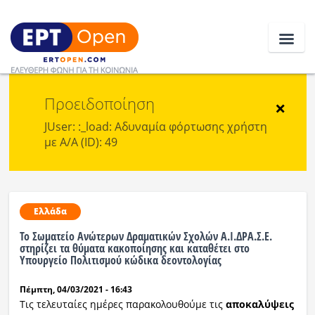
Προειδοποίηση
Ειδήσεις
×
JUser: :_load: Αδυναμία φόρτωσης χρήστη
με Α/Α (ID): 49
Ελλάδα
Κοινωνία
Πολιτική
Ελλάδα
Το Σωματείο Ανώτερων Δραματικών Σχολών Α.Ι.ΔΡΑ.Σ.Ε.
Οικονομία
στηρίζει τα θύματα κακοποίησης και καταθέτει στο
Υπουργείο Πολιτισμού κώδικα δεοντολογίας
Αθλητικά
Πέμπτη, 04/03/2021 - 16:43
Κόσμος
Τις τελευταίες ημέρες παρακολουθούμε τις
αποκαλύψεις