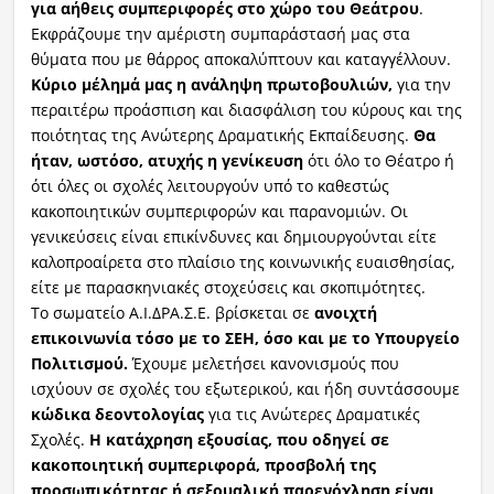
για αήθεις συμπεριφορές στο χώρο του Θεάτρου
.
Εκφράζουμε την αμέριστη συμπαράστασή μας στα
Ραδιόφωνο
LIVE
θύματα που με θάρρος αποκαλύπτουν και καταγγέλλουν.
Κύριο μέλημά μας η ανάληψη πρωτοβουλιών,
για την
περαιτέρω προάσπιση και διασφάλιση του κύρους και της
Εκπομπές
ποιότητας της Ανώτερης Δραματικής Εκπαίδευσης.
Θα
ήταν, ωστόσο, ατυχής η γενίκευση
ότι όλο το Θέατρο ή
ότι όλες οι σχολές λειτουργούν υπό το καθεστώς
Πολιτισμός
κακοποιητικών συμπεριφορών και παρανομιών. Οι
γενικεύσεις είναι επικίνδυνες και δημιουργούνται είτε
καλοπροαίρετα στο πλαίσιο της κοινωνικής ευαισθησίας,
είτε με παρασκηνιακές στοχεύσεις και σκοπιμότητες.
Το σωματείο Α.Ι.ΔΡΑ.Σ.Ε. βρίσκεται σε
ανοιχτή
επικοινωνία τόσο με το ΣΕΗ, όσο και με το Υπουργείο
Πολιτισμού.
Έχουμε μελετήσει κανονισμούς που
ισχύουν σε σχολές του εξωτερικού, και ήδη συντάσσουμε
κώδικα δεοντολογίας
για τις Ανώτερες Δραματικές
Σχολές.
Η κατάχρηση εξουσίας, που οδηγεί σε
κακοποιητική συμπεριφορά, προσβολή της
προσωπικότητας ή σεξουαλική παρενόχληση είναι