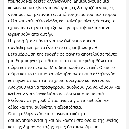
πομπούς και δέκτες αλληλεγγύης. Δημιουργούμε μια
κοινωνική κουζίνα για ανέργους-ες & εργαζόμενους-ες,
ντόπιους και μετανάστες, από τον χώρο του πολιτισμού
αλλά και κάθε άλλο κλάδο, και καλούμε όλους όσοι-ες το
έχουν ανάγκη να στηρίξουν την πρωτοβουλία και να
ωφεληθούν από αυτήν.
Η τροφή ήταν πάντα για τον άνθρωπο άμεσα
συνδεδεμένη με το ένστικτο της επιβίωσης. Η
μεταμόρφωση της τροφής σε φαγητό αποτελούσε πάντα
μια δημιουργική διαδικασία που συμπεριλαμβάνει το
σώμα και το πνεύμα. Μια διαδικασία ενωτική. Όταν το
σώμα και το πνεύμα καταλαμβάνονται από αλληλεγγύη
και αγωνιστικότητα, τα χέρια ανοίγουν και κλείνουν.
Ανοίγουν για να προσφέρουν, ανοίγουν για να λάβουν και
κλείνουν για ν’ αγκαλιάσουν - έστω κι από μακριά.
Κλείνουν στην γροθιά του αγώνα για τις ανθρώπινες
αξίες και την ανθρώπινη αξιοπρέπεια.
Όσο η αλληλεγγύη και η αγωνιστικότητα
δαιμονοποιούνται ή και διώκονται στο όνομα της υγείας
και της δημοσίας τάξης, εμείς θα απαντάμε με