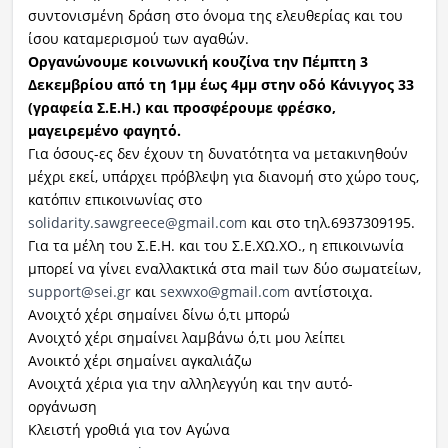
συντονισμένη δράση στο όνομα της ελευθερίας και του
ίσου καταμερισμού των αγαθών.
Οργανώνουμε κοινωνική κουζίνα την Πέμπτη 3
Δεκεμβρίου από τη 1μμ έως 4μμ στην οδό Κάνιγγος 33
(γραφεία Σ.Ε.Η.) και προσφέρουμε φρέσκο,
μαγειρεμένο φαγητό.
Για όσους-ες δεν έχουν τη δυνατότητα να μετακινηθούν
μέχρι εκεί, υπάρχει πρόβλεψη για διανομή στο χώρο τους,
κατόπιν επικοινωνίας στο
solidarity.sawgreece@gmail.com
και στο τηλ.6937309195.
Για τα μέλη του Σ.Ε.Η. και του Σ.Ε.ΧΩ.ΧΟ., η επικοινωνία
μπορεί να γίνει εναλλακτικά στα mail των δύο σωματείων,
support@sei.gr
και
sexwxo@gmail.com
αντίστοιχα.
Ανοιχτό χέρι σημαίνει δίνω ό,τι μπορώ
Ανοιχτό χέρι σημαίνει λαμβάνω ό,τι μου λείπει
Ανοικτό χέρι σημαίνει αγκαλιάζω
Ανοιχτά χέρια για την αλληλεγγύη και την αυτό-
οργάνωση
Κλειστή γροθιά για τον Αγώνα