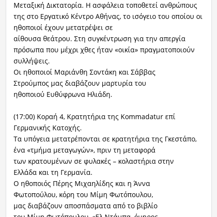
Μεταξική Δικτατορία. Η ασφάλεια τοποθετεί ανθρώπους
της στο Εργατικό Κέντρο Αθήνας, το ισόγειο του οποίου οι
ηθοποιοί έχουν μετατρέψει σε
αίθουσα θεάτρου. Στη συγκέντρωση για την απεργία
πρόσωπα που μέχρι χθες ήταν «οικία» πραγματοποιούν
συλλήψεις.
Οι ηθοποιοί Μαριάνθη Σοντάκη και Σάββας
Στρούμπος μας διαβάζουν μαρτυρία του
ηθοποιού Ευθύφρωνα Ηλιάδη.
(17:00) Κοραή 4, Κρατητήρια της Kommadatur επί
Γερμανικής Κατοχής.
Τα υπόγεια μετατρέπονται σε κρατητήρια της Γκεστάπο,
ένα «τμήμα μεταγωγών», πριν τη μεταφορά
των κρατουμένων σε φυλακές – κολαστήρια στην
Ελλάδα και τη Γερμανία.
Ο ηθοποιός Πέρης Μιχαηλίδης και η Άννα
Φωτοπούλου, κόρη του Μίμη Φωτόπουλου,
μας διαβάζουν αποσπάσματα από το βιβλίο
του Μίμη Φωτόπουλου, «Ελ Ντάμπα, όμηρος