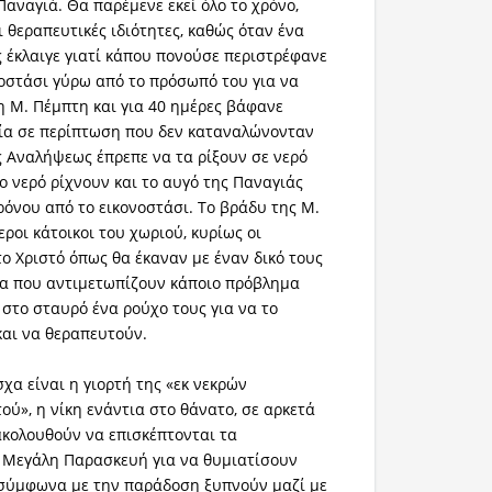
Παναγιά. Θα παρέμενε εκεί όλο το χρόνο,
 θεραπευτικές ιδιότητες, καθώς όταν ένα
ς έκλαιγε γιατί κάπου πονούσε περιστρέφανε
νοστάσι γύρω από το πρόσωπό του για να
τη Μ. Πέμπτη και για 40 ημέρες βάφανε
οία σε περίπτωση που δεν καταναλώνονταν
ης Αναλήψεως έπρεπε να τα ρίξουν σε νερό
το νερό ρίχνουν και το αυγό της Παναγιάς
όνου από το εικονοστάσι. Το βράδυ της Μ.
ροι κάτοικοι του χωριού, κυρίως οι
το Χριστό όπως θα έκαναν με έναν δικό τους
μα που αντιμετωπίζουν κάποιο πρόβλημα
 στο σταυρό ένα ρούχο τους για να το
αι να θεραπευτούν.
χα είναι η γιορτή της «εκ νεκρών
ού», η νίκη ενάντια στο θάνατο, σε αρκετά
ξακολουθούν να επισκέπτονται τα
η Μεγάλη Παρασκευή για να θυμιατίσουν
 σύμφωνα με την παράδοση ξυπνούν μαζί με