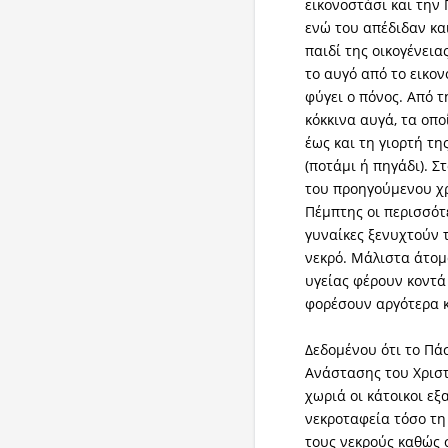
εικονοστάσι και την 
ενώ του απέδιδαν και
παιδί της οικογένεια
το αυγό από το εικο
φύγει ο πόνος. Από 
κόκκινα αυγά, τα οπ
έως και τη γιορτή τ
(ποτάμι ή πηγάδι). Σ
του προηγούμενου χρ
Πέμπτης οι περισσότε
γυναίκες ξενυχτούν 
νεκρό. Μάλιστα άτο
υγείας φέρουν κοντά
φορέσουν αργότερα κ
Δεδομένου ότι το Πάσ
Ανάστασης του Χριστ
χωριά οι κάτοικοι ε
νεκροταφεία τόσο τ
τους νεκρούς καθώς