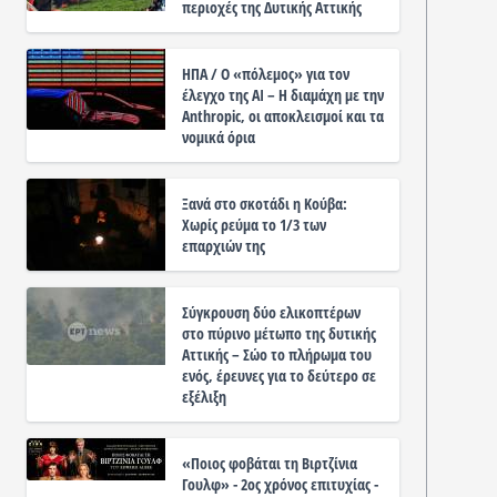
περιοχές της Δυτικής Αττικής
ΗΠΑ / Ο «πόλεμος» για τον
έλεγχο της ΑΙ – Η διαμάχη με την
Anthropic, οι αποκλεισμοί και τα
νομικά όρια
Ξανά στο σκοτάδι η Κούβα:
Χωρίς ρεύμα το 1/3 των
επαρχιών της
Σύγκρουση δύο ελικοπτέρων
στο πύρινο μέτωπο της δυτικής
Αττικής – Σώο το πλήρωμα του
ενός, έρευνες για το δεύτερο σε
εξέλιξη
«Ποιος φοβάται τη Βιρτζίνια
Γουλφ» - 2ος χρόνος επιτυχίας -