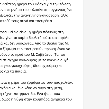
τη δεύτερη ημέρα του Πάσχα για την τέλεση
υν στο μνήμα του εκλιπόντος συγγενούς ένα
μβολίζει την αναγέννηση-ανάσταση, αλλά
μεταξύ τους αυγά και τσουρέκια.
ολουθεί να είναι η ημέρα πένθους στη
δεν γίνεται καμία δουλειά, ούτε κατσαρόλα
ά και δεν λούζονται. Από το βράδυ της Μ.
το ζύμωμα των τσουρεκιών προκειμένου να
φούρνο το πρωί του Μ. Σαββάτου. Τα πιο
να σε σχήμα κουλούρας με το κόκκινο αυγό
αι γκουγκουχτούρες (δεκαοχτούρες) και
ς για τα παιδιά.
ίναι η μέρα του ζυμώματος των πασχαλιών.
σχέδια και ένα κόκκινο αυγό στη μέση,
ή τέχνη και φροντίδα. Ένα ψωμί που
ει δώρο η νύφη στην κουμπάρα ανήμερα του