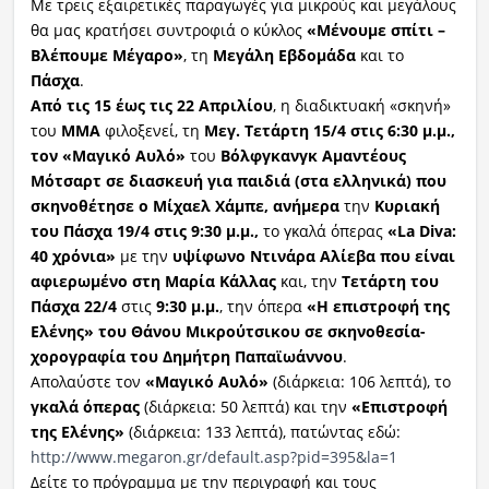
Mε τρεις εξαιρετικές παραγωγές για μικρούς και μεγάλους
θα μας κρατήσει συντροφιά ο κύκλος
«Μένουμε σπίτι –
Βλέπουμε Μέγαρο»
, τη
Μεγάλη Εβδομάδα
και το
Πάσχα
.
Από τις 15 έως τις 22 Απριλίου
, η διαδικτυακή «σκηνή»
του
ΜΜΑ
φιλοξενεί, τη
Μεγ. Τετάρτη 15/4 στις 6:30 μ.μ.,
τον «Μαγικό Αυλό»
του
Βόλφγκανγκ Αμαντέους
Μότσαρτ σε διασκευή για παιδιά
(στα ελληνικά) που
σκηνοθέτησε ο Μίχαελ Χάμπε, ανήμερα
την
Κυριακή
του Πάσχα 19/4 στις 9:30 μ.μ.,
το γκαλά όπερας
«
La
Diva
:
40 χρόνια»
με την
υψίφωνο Ντινάρα Αλίεβα που είναι
αφιερωμένο στη Μαρία Κάλλας
και, την
Τετάρτη του
Πάσχα 22/4
στις
9:30 μ.μ.
, την όπερα
«Η επιστροφή της
Ελένης» του Θάνου Μικρούτσικου σε σκηνοθεσία-
χορογραφία του Δημήτρη Παπαϊωάννου
.
Απολαύστε τον
«Μαγικό Αυλό»
(διάρκεια: 106 λεπτά), το
γκαλά όπερας
(διάρκεια: 50 λεπτά) και την
«Επιστροφή
της Ελένης»
(διάρκεια: 133 λεπτά), πατώντας εδώ:
http://www.megaron.gr/default.asp?pid=395&la=1
Δείτε το πρόγραμμα με την περιγραφή και τους