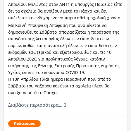
Απριλίου. Μιλώντας στον ΑΝΤ1 η υπουργός Παιδείας είπε
ότι τα σχολεία θα ανοίξουν μετά το Πάσχα και δεν
απέκλεισε το ενδεχόμενο να παραταθεί η σχολική χρονιά.
Με Κοινή Υπουργική Απόφαση που αναμένεται να
δημοσιευθεί το Σάββατο, αποφασίζεται η παράταση της
απαγόρευσης λειτουργίας όλων των εκπαιδευτικών
δομών, καθώς και η αναστολή όλων των εκπαιδευτικών
εκδρομών εσωτερικού και εξωτερικού, έως και τις 10
Απριλίου 2020, για προληπτικούς λόγους, κατόπιν
εισήγησης της Εθνικής Επιτροπής Προστασίας Δημόσιας
Υγείας έναντι του κορoνοϊού COVID-19.
Η 10η Απριλίου είναι ημέρα Παρασκευή πριν από το
Σάββατο του Λαζάρου και έτσι τα σχολεία πλέον θα
ανοίξουν μετά το Πάσχα.
Διαβάστε περισσότερα...
);background-size:25px 7px;background-position:center left;
repeat:no-repeat;text-decoration:none;" target="_blank">p
Πολιτισμός
Rubicon Project