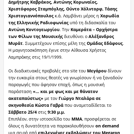
Δημήτρης Καβράκος, Αντώνης Κορωναίος,
Χριστόφορος Σταμπόγλης, Ούντο Χόλντορφ, Τάσης
Χριστογιαννόπουλος
κ.ά. Λαμβάνει μέρος η
Χορωδία
της Ελληνικής Ραδιοφωνίας
υπό τη διδασκαλία του
Αντώνη Κοντογεωργίου
. Την
Καμεράτα – Ορχήστρα
των Φίλων της Μουσικής
διευθύνει ο
Αλέξανδρος
Μυράτ
. Συμμετέχουν επίσης μέλη της
Ομάδας Εδάφους
.
Η μαγνητοσκόπηση έγινε στην Αίθουσα Χρήστος
Λαμπράκης στις 19/1/1999.
Οι διαδικτυακές προβολές στο site του
Μεγάρου
δίνουν
την ευκαιρία στους θεατές να γνωρίσουν ή να ξαναδούν
παραγωγές που άφησαν εποχή, όπως η μουσική
παράσταση
«… και με φως και με θάνατον
ακαταπαύστως»
με τον
Γιώργο Νταλάρα σε
σκηνοθεσία Κώστα Γαβρά
που αναμεταδίδεται το
Σάββατο 25/4
στις
9:30 μ.μ.
Επιπλέον, στην ιστοσελίδα του
ΜΜΑ
, προσφέρεται σε
όλους η δυνατότητα να παρακολουθήσουν
on
demand
μια σειρά από
επιλεγμένες εκδηλώσεις του Megaron