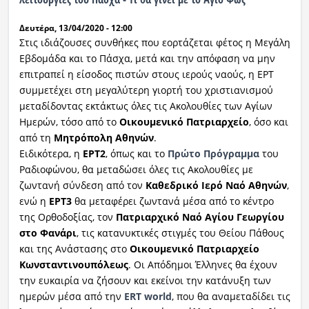
Δευτέρα, 13/04/2020 - 12:00
Στις ιδιάζουσες συνθήκες που εορτάζεται φέτος η Μεγάλη
Εβδομάδα και το Πάσχα, μετά και την απόφαση να μην
επιτραπεί η είσοδος πιστών στους ιερούς ναούς, η ΕΡΤ
συμμετέχει στη μεγαλύτερη γιορτή του χριστιανισμού
μεταδίδοντας εκτάκτως όλες τις Ακολουθίες των Aγίων
Hμερών, τόσο από το
Οικουμενικό Πατριαρχείο
, όσο και
από τη
Μητρόπολη Αθηνών
.
Ειδικότερα, η
ΕΡΤ2
, όπως και το
Πρώτο Πρόγραμμα
του
Ραδιοφώνου, θα μεταδώσει όλες τις Ακολουθίες με
ζωντανή σύνδεση από τον
Καθεδρικό Ιερό Ναό Αθηνών
,
ενώ η
ΕΡΤ3
θα μεταφέρει ζωντανά μέσα από το κέντρο
της Ορθοδοξίας, τον
Πατριαρχικό Ναό Αγίου Γεωργίου
στο Φανάρι
, τις κατανυκτικές στιγμές του Θείου Πάθους
και της Ανάστασης στο
Οικουμενικό Πατριαρχείο
Κωνσταντινουπόλεως
. Οι Απόδημοι Έλληνες θα έχουν
την ευκαιρία να ζήσουν και εκείνοι την κατάνυξη των
ημερών μέσα από την
ΕRT world
, που θα αναμεταδίδει τις