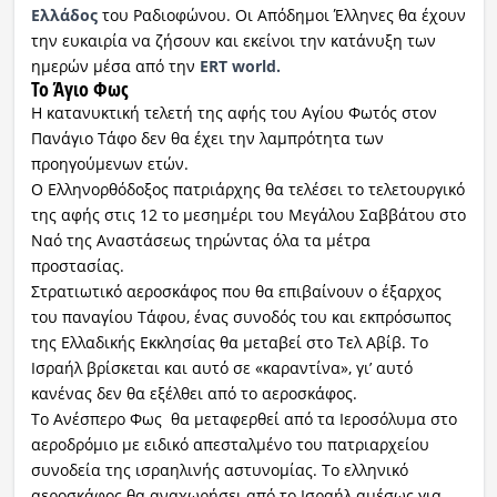
Ελλάδος
του Ραδιοφώνου. Οι Απόδημοι Έλληνες θα έχουν
την ευκαιρία να ζήσουν και εκείνοι την κατάνυξη των
Ραδιόφωνο
LIVE
ημερών μέσα από την
ΕRT world.
Το Άγιο Φως
Η κατανυκτική τελετή της αφής του Αγίου Φωτός στον
Εκπομπές
Πανάγιο Τάφο δεν θα έχει την λαμπρότητα των
προηγούμενων ετών.
Ο Ελληνορθόδοξος πατριάρχης θα τελέσει το τελετουργικό
Πολιτισμός
της αφής στις 12 το μεσημέρι του Μεγάλου Σαββάτου στο
Ναό της Αναστάσεως τηρώντας όλα τα μέτρα
προστασίας.
Στρατιωτικό αεροσκάφος που θα επιβαίνουν ο έξαρχος
του παναγίου Τάφου, ένας συνοδός του και εκπρόσωπος
της Ελλαδικής Εκκλησίας θα μεταβεί στο Τελ Αβίβ. Το
Ισραήλ βρίσκεται και αυτό σε «καραντίνα», γι’ αυτό
κανένας δεν θα εξέλθει από το αεροσκάφος.
Το Ανέσπερο Φως θα μεταφερθεί από τα Ιεροσόλυμα στο
αεροδρόμιο με ειδικό απεσταλμένο του πατριαρχείου
συνοδεία της ισραηλινής αστυνομίας. Το ελληνικό
αεροσκάφος θα αναχωρήσει από το Ισραήλ αμέσως για