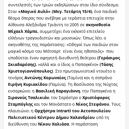
συντελεστές των τριών εκδηλώσεων στον ίδιο σύνδεσμο.
Στον
«Μαγικό Αυλό» (Μεγ. Τετάρτη 15/4)
, ένα παιδικό
θέαμα όπερας που ανέβηκε με τεράστια επιτυχία στην
Αίθουσα Αλεξάνδρα Τριάντη το 2005 σε
σκηνοθεσία
Μίχαελ Χάμπε,
συμμετέχει ένα εκλεκτό επιτελείο
ελλήνων τραγουδιστών και μουσικών. Όπως λέει ο
σκηνοθέτης της παράστασης: «Οδηγοί των παιδιών στον
μαγικό κόσμο του Μότσαρτ είναι ένας ηθοποιός» που
υποδύεται έναν αφηγητή-διευθυντή θεάτρου
(Γεράσιμος
Σκιαδαρέσης)
, «αλλά και ο ίδιος ο Παπαγκένο»
(Τάσης
Χριστογιαννόπουλος)
. Στο πρωταγωνιστικό ντουέτο ο
τενόρος
Αντώνης Κορωναίος
(Ταμίνο) και η σοπράνο
Ειρήνη Κυριακίδου
(Παμίνα). Τη Βασίλισσα της Νύχτας
ενσαρκώνει η
Βασιλική Καραγιάννη
, την Παπαγκένα η
Σιρανούς Τσαλικιάν
, τον Σαράστρο ο
Χριστόφορος
Σταμπόγλης
και τον Μονόστατο ο
Νίκος Στεφάνου
. Τους
πλαισιώνει η
Ορχήστρα Intrarti του Αετοπουλείου
Πολιτιστικού Κέντρου Δήμου Χαλανδρίου
υπό τη
διεύθυνση του
Νίκου Χαλιάσα
. Η παράσταση