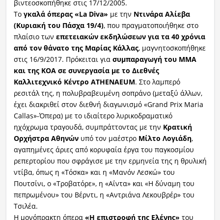
βιντεοσκοπήθηκε στις 17/12/2005.
Το
γκαλά όπερας «
La
Diva
»
με την
Ντινάρα Αλίεβα
(Κυριακή του Πάσχα 19/4)
, που πραγματοποιήθηκε στο
πλαίσιο των
επετειακών εκδηλώσεων για τα 40 χρόνια
από τον θάνατο της Μαρίας Κάλλας
, μαγνητοσκοπήθηκε
στις 16/9/2017. Πρόκειται για
συμπαραγωγή του ΜΜΑ
και της ΚΟΑ σε συνεργασία με το Διεθνές
Καλλιτεχνικό Κέντρο
ATHENAEUM
. Στο λαμπερό
ρεσιτάλ της, η πολυβραβευμένη σοπράνο (μεταξύ άλλων,
έχει διακριθεί στον διεθνή διαγωνισμό «Grand Prix Maria
Callas»-Όπερα) με το ιδιαίτερο λυρικοδραματικό
ηχόχρωμα τραγουδά, συμπράττοντας με την
Κρατική
Ορχήστρα Αθηνών
υπό τον μαέστρο
Μίλτο Λογιάδη
,
αγαπημένες άριες από κορυφαία έργα του παγκοσμίου
ρεπερτορίου που σφράγισε με την ερμηνεία της η θρυλική
ντίβα, όπως η «Τόσκα» και η «Μανόν Λεσκώ» του
Πουτσίνι, ο «Τροβατόρε», η «Αΐντα» και «Η δύναμη του
πεπρωμένου» του Βέρντι, η «Αντριάνα Λεκουβρέρ» του
Τσιλέα.
Η μονόπρακτη όπερα
«Η επιστροφή της Ελένης»
του