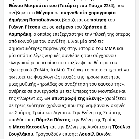
Θάνου Μικρούτσικου
(Τετάρτη του Πάσχα 22/4
), που
ανέβηκε στο
Μέγαρο
σε
σκηνοθεσία-χορογραφία
Δημήτρη Παπαϊωάννου
, βασίζεται σε
ποίηση
του
Γιάννη Ρίτσου
και σε
κείμενο
του
Χρήστου Δ.
Λαμπράκη
, ο οποίος επεξεργάστηκε την πλοκή της όπερας
από κοινού με τον συνθέτη. Είναι μία από τις
σημαντικότερες παραγωγές στην ιστορία του
ΜΜΑ
και
μία από τις λίγες λυρικές συνθέσεις του σύγχρονου
ελληνικού ρεπερτορίου που ταξίδεψε σε θέατρα του
εξωτερικού (Γαλλία, Ιταλία). Το έργο, το οποίο επιχειρεί να
φωτίσει τις ψυχολογικές πτυχές της προσωπικότητας
μιας μυθικής «ηρωίδας σε αναζήτηση του εαυτού της»,
ανέβηκε σε συνεργασία με τις Όπερες του Μονπελιέ και
της Φλωρεντίας.
«Η επιστροφή της Ελένης»
χωρίζεται
σε τρεις ενότητες (χρόνους) που περιλαμβάνουν σκηνές
σε Σπάρτη, Τροία και Αίγυπτο. Την Ελένη της Σπάρτης
υποδύεται η
Πάμελα Πάντος
, την Ελένη της Τροίας
η
Μάτα Κατσούλη
και την Ελένη της Αιγύπτου η
Τζούλια
Σουγλάκου
. Τραγουδούν επίσης:
Λουσίλ Βινιόν,