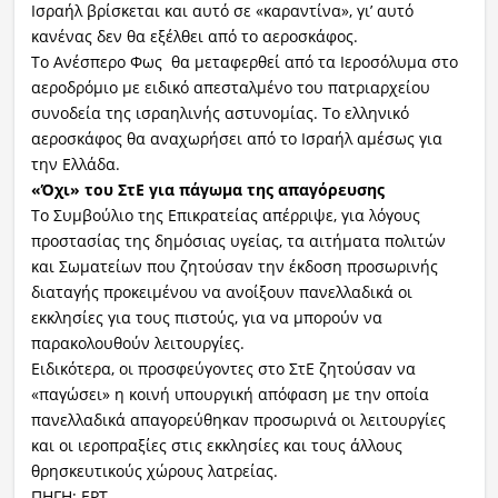
Ισραήλ βρίσκεται και αυτό σε «καραντίνα», γι’ αυτό
κανένας δεν θα εξέλθει από το αεροσκάφος.
Το Ανέσπερο Φως θα μεταφερθεί από τα Ιεροσόλυμα στο
αεροδρόμιο με ειδικό απεσταλμένο του πατριαρχείου
συνοδεία της ισραηλινής αστυνομίας. Το ελληνικό
αεροσκάφος θα αναχωρήσει από το Ισραήλ αμέσως για
την Ελλάδα.
«Όχι» του ΣτΕ για πάγωμα της απαγόρευσης
Το Συμβούλιο της Επικρατείας απέρριψε, για λόγους
προστασίας της δημόσιας υγείας, τα αιτήματα πολιτών
και Σωματείων που ζητούσαν την έκδοση προσωρινής
διαταγής προκειμένου να ανοίξουν πανελλαδικά οι
εκκλησίες για τους πιστούς, για να μπορούν να
παρακολουθούν λειτουργίες.
Ειδικότερα, οι προσφεύγοντες στο ΣτΕ ζητούσαν να
«παγώσει» η κοινή υπουργική απόφαση με την οποία
πανελλαδικά απαγορεύθηκαν προσωρινά οι λειτουργίες
και οι ιεροπραξίες στις εκκλησίες και τους άλλους
θρησκευτικούς χώρους λατρείας.
ΠΗΓΗ: ΕΡΤ