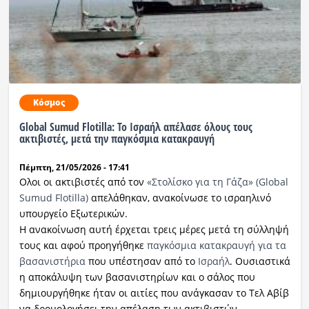
Κόσμος
Global Sumud Flotilla: Το Ισραήλ απέλασε όλους τους
ακτιβιστές, μετά την παγκόσμια κατακραυγή
Πέμπτη, 21/05/2026 - 17:41
Ολοι οι ακτιβιστές από τον
«Στολίσκο για τη Γάζα» (Global
Sumud Flotilla)
απελάθηκαν, ανακοίνωσε το ισραηλινό
υπουργείο Εξωτερικών.
Η ανακοίνωση αυτή έρχεται τρεις μέρες μετά τη σύλληψή
τους και αφού προηγήθηκε
παγκόσμια κατακραυγή για τα
βασανιστήρια
που υπέστησαν από το
Ισραήλ
. Ουσιαστικά
η αποκάλυψη των βασανιστηρίων και ο σάλος που
δημιουργήθηκε ήταν οι αιτίες που ανάγκασαν το Τελ Αβίβ
να δρομολογήσει την απέλαση των ακτιβιστών.