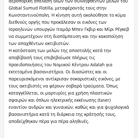
αεροπορική απέλαση όλων των συλληφθέντων μελών του
Global Sumud Flotilla, μεταφέροντάς τους στην
Κωνσταντινούπολη. Η κίνηση αυτή ακολούθησε το κύμα
διεθνούς οργής που προκάλεσαν οι εικόνες των
Ισραηλινών υπουργών Ιταμάρ Μπεν Γκβιρ και Μίρι Ρέγκεβ
να συμμετέχουν στη διαπόμπευση και την κακοποίηση
των απαχθέντων ακτιβιστών.
Η κατάσταση των μελών της αποστολής κατά την
αποβίβασή τους επιβεβαίωσε πλήρως τις
προειδοποιήσεις του Νομικού Κέντρου Adalah για
εκτεταμένα βασανιστήρια. Οι διασώστες και οι
παρευρισκόμενοι αντίκρισαν σοκαριστικές εικόνες, με
τους ακτιβιστές να φέρουν σοβαρά τραύματα. Όπως
καταγγέλλεται, οι μαρτυρίες για χρήση πλαστικών
σφαιρών και όπλων ηλεκτρικής εκκένωσης (taser)
εναντίον ανδρών και γυναικών, καθώς και για ψυχολογικά
βασανιστήρια κατά τη διάρκεια της κράτησής τους,
αποδείχθηκαν πέρα για πέρα αληθινές.