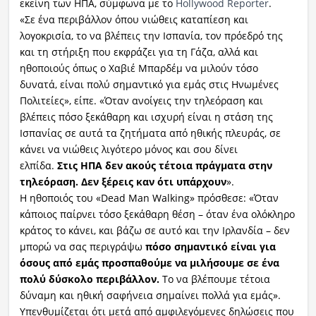
εκείνη των ΗΠΑ, σύμφωνα με το
Hollywood Reporter
.
«Σε ένα περιβάλλον όπου νιώθεις καταπίεση και
λογοκρισία, το να βλέπεις την Ισπανία, τον πρόεδρό της
και τη στήριξη που εκφράζει για τη Γάζα, αλλά και
ηθοποιούς όπως ο Χαβιέ Μπαρδέμ να μιλούν τόσο
δυνατά, είναι πολύ σημαντικό για εμάς στις Ηνωμένες
Πολιτείες», είπε. «Όταν ανοίγεις την τηλεόραση και
βλέπεις πόσο ξεκάθαρη και ισχυρή είναι η στάση της
Ισπανίας σε αυτά τα ζητήματα από ηθικής πλευράς, σε
κάνει να νιώθεις λιγότερο μόνος και σου δίνει
ελπίδα.
Στις ΗΠΑ δεν ακούς τέτοια πράγματα στην
τηλεόραση. Δεν ξέρεις καν ότι υπάρχουν
».
Η ηθοποιός του «Dead Man Walking» πρόσθεσε: «Όταν
κάποιος παίρνει τόσο ξεκάθαρη θέση – όταν ένα ολόκληρο
κράτος το κάνει, και βάζω σε αυτό και την Ιρλανδία – δεν
μπορώ να σας περιγράψω
πόσο σημαντικό είναι για
όσους από εμάς προσπαθούμε να μιλήσουμε σε ένα
πολύ δύσκολο περιβάλλον.
Το να βλέπουμε τέτοια
δύναμη και ηθική σαφήνεια σημαίνει πολλά για εμάς».
Υπενθυμίζεται ότι μετά από αμφιλεγόμενες δηλώσεις που