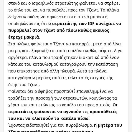
στενό και ο Ισραηλινός στρατιώτης φαίνεται να στρέφει
το όπλο του και να πυροβολεί προς τον Τζαντ. Τα πλάνα
δείχνουν σκόνη να σηκώνεται στο στενό μπροστά,
υποδηλώνοντας ότι
ο στρατιώτης των IDF συνέχισε να
πυροβολεί στον Τζαντ από πίσω καθώς εκείνος
έτρεχε μακριά
.
Στα πλάνα, φαίνεται ο Τζαντ να καταρρέει μετά από λίγα
μέτρα, και εξαφανίζεται από το πλάνο καθώς πέφτει. Λίγο
αργότερα, πλάνα που τραβήχτηκαν διακριτικά από έναν
κάτοικο του καταυλισμού καταγράφουν την κατάσταση
που επικράτησε από άλλη πλευρά. Αυτά τα πλάνα
καταγράφουν μερικές από τις τελευταίες στιγμές της
ζωής του Τζαντ.
Φαίνεται ότι ο έφηβος προσπαθεί επανειλημμένα να
τραβήξει την προσοχή των στρατιωτών, κουνώντας τα
χέρια του και πετώντας το καπέλο του προς αυτούς.
Οι
στρατιώτες φαίνονται να αγνοούν τις προσπάθειές
του και να κλωτσούν το καπέλο πίσω.
Έχοντας ειδοποιηθεί για τον πυροβολισμό,
η μητέρα του
Τζαντ προσπάθησε να φτάσει κοντά του