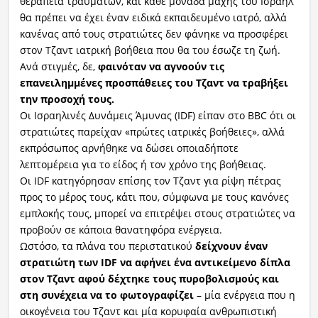
θεραπεία τραυμάτων, και κάθε μονάδα μάχης του Ισραήλ
θα πρέπει να έχει έναν ειδικά εκπαιδευμένο ιατρό, αλλά
κανένας από τους στρατιώτες δεν φάνηκε να προσφέρει
στον Τζαντ ιατρική βοήθεια που θα του έσωζε τη ζωή.
Ανά στιγμές, δε,
φαινόταν να αγνοούν τις
επανειλημμένες προσπάθειες του Τζαντ να τραβήξει
την προσοχή τους.
Οι Ισραηλινές Δυνάμεις Άμυνας (IDF) είπαν στο BBC ότι οι
στρατιώτες παρείχαν «πρώτες ιατρικές βοήθειες», αλλά
εκπρόσωπος αρνήθηκε να δώσει οποιαδήποτε
λεπτομέρεια για το είδος ή τον χρόνο της βοήθειας.
Οι IDF κατηγόρησαν επίσης τον Τζαντ για ρίψη πέτρας
προς το μέρος τους, κάτι που, σύμφωνα με τους κανόνες
εμπλοκής τους, μπορεί να επιτρέψει στους στρατιώτες να
προβούν σε κάποια θανατηφόρα ενέργεια.
Ωστόσο, τα πλάνα του περιστατικού
δείχνουν έναν
στρατιώτη των IDF να αφήνει ένα αντικείμενο δίπλα
στον Τζαντ αφού δέχτηκε τους πυροβολισμούς και
στη συνέχεια να το φωτογραφίζει
– μία ενέργεια που η
οικογένεια του Τζαντ και μία κορυφαία ανθρωπιστική