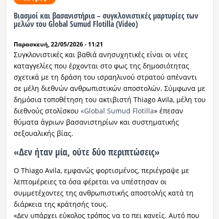
Βιασμοί και βασανιστήρια – συγκλονιστικές μαρτυρίες των
Ραδιόφωνο
μελών του Global Sumud Flotilla (Video)
LIVE
Παρασκευή, 22/05/2026 - 11:21
Εκπομπές
Συγκλονιστικές και βαθιά ανησυχητικές είναι οι νέες
καταγγελίες που έρχονται στο φως της δημοσιότητας
σχετικά με τη δράση του ισραηλινού στρατού απέναντι
σε μέλη διεθνών ανθρωπιστικών αποστολών. Σύμφωνα με
Πολιτισμός
δημόσια τοποθέτηση του ακτιβιστή Thiago Avila, μέλη του
διεθνούς στολίσκου
«Global Sumud Flotilla
» έπεσαν
θύματα άγριων βασανιστηρίων και συστηματικής
σεξουαλικής βίας.
«Δεν ήταν μία, ούτε δύο περιπτώσεις»
Ο Thiago Avila, εμφανώς φορτισμένος, περιέγραψε με
λεπτομέρειες τα όσα φέρεται να υπέστησαν οι
συμμετέχοντες της ανθρωπιστικής αποστολής κατά τη
διάρκεια της κράτησής τους.
«Δεν υπάρχει εύκολος τρόπος να το πει κανείς. Αυτό που