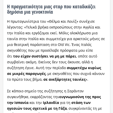
Η πραγματικότητα μιας σταρ που καταδικάζει
δημόσια μια γενοκτονία
Η πρωταγωνίστρια του «Θέλμα και Λουίζ» συνέχισε
λέγοντας: «Τελικά βρήκα εκπροσώπους στην Αγγλία και
την Ιταλία και εργάζομαι εκεί. Μόλις ολοκλήρωσα μια
ταινία στην Ιταλία και συμμετείχα για αρκετούς μήνες σε
μια θεατρική παράσταση στο Old Vic. Ένας Ιταλός
σκηνοθέτης που με προσέλαβε πρόσφατα μου είπε
ότι
του είχαν συστήσει να μη με πάρει
, οπότε αυτό
συμβαίνει ακόμη. Εκείνος δεν τους άκουσε, αλλά η
συζήτηση έγινε. Αυτή την περίοδο
συμμετέχω κυρίως
σε μικρές παραγωγές
, με σκηνοθέτες που συχνά κάνουν
το πρώτο τους βήμα,
σε ανεξάρτητες ταινίες
».
Σε κάποιο σημείο της συζήτησης η Σαράντον
συγκινήθηκε, εκφράζοντας την
ευγνωμοσύνη της προς
την Ισπανία
και την
Ιρλανδία
για τη
στάση των
ηγεσιών τους σχετικά με τη Γάζα
, συγκρίνοντάς τη με