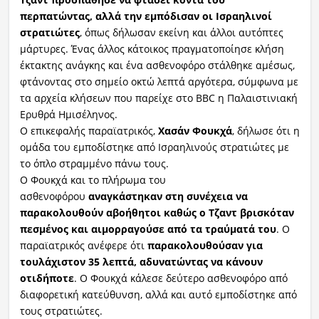
περπατώντας, αλλά την εμπόδισαν οι Ισραηλινοί
στρατιώτες
, όπως δήλωσαν εκείνη και άλλοι αυτόπτες
μάρτυρες. Ένας άλλος κάτοικος πραγματοποίησε κλήση
έκτακτης ανάγκης και ένα ασθενοφόρο στάλθηκε αμέσως,
φτάνοντας στο σημείο οκτώ λεπτά αργότερα, σύμφωνα με
τα αρχεία κλήσεων που παρείχε στο BBC η Παλαιστινιακή
Ερυθρά Ημισέληνος.
Ο επικεφαλής παραϊατρικός,
Χασάν Φουκχά
, δήλωσε ότι η
ομάδα του εμποδίστηκε από Ισραηλινούς στρατιώτες με
το όπλο στραμμένο πάνω τους.
Ο Φουκχά και το πλήρωμα του
ασθενοφόρου
αναγκάστηκαν στη συνέχεια να
παρακολουθούν αβοήθητοι καθώς ο Τζαντ βρισκόταν
πεσμένος και αιμορραγούσε από τα τραύματά του
. Ο
παραϊατρικός ανέφερε ότι
παρακολουθούσαν για
τουλάχιστον 35 λεπτά, αδυνατώντας να κάνουν
οτιδήποτε
. Ο Φουκχά κάλεσε δεύτερο ασθενοφόρο από
διαφορετική κατεύθυνση, αλλά και αυτό εμποδίστηκε από
τους στρατιώτες.