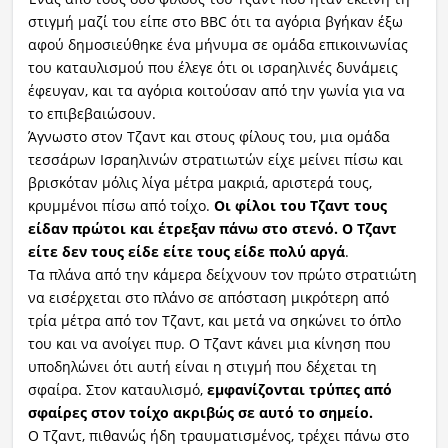
στιγμή μαζί του είπε στο BBC ότι τα αγόρια βγήκαν έξω
αφού δημοσιεύθηκε ένα μήνυμα σε ομάδα επικοινωνίας
του καταυλισμού που έλεγε ότι οι ισραηλινές δυνάμεις
έφευγαν, και τα αγόρια κοιτούσαν από την γωνία για να
το επιβεβαιώσουν.
Άγνωστο στον Τζαντ και στους φίλους του, μια ομάδα
τεσσάρων Ισραηλινών στρατιωτών είχε μείνει πίσω και
βρισκόταν μόλις λίγα μέτρα μακριά, αριστερά τους,
κρυμμένοι πίσω από τοίχο.
Οι φίλοι του Τζαντ τους
είδαν πρώτοι και έτρεξαν πάνω στο στενό. Ο Τζαντ
είτε δεν τους είδε είτε τους είδε πολύ αργά
.
Τα πλάνα από την κάμερα δείχνουν τον πρώτο στρατιώτη
να εισέρχεται στο πλάνο σε απόσταση μικρότερη από
τρία μέτρα από τον Τζαντ, και μετά να σηκώνει το όπλο
του και να ανοίγει πυρ. Ο Τζαντ κάνει μια κίνηση που
υποδηλώνει ότι αυτή είναι η στιγμή που δέχεται τη
σφαίρα. Στον καταυλισμό,
εμφανίζονται τρύπες από
σφαίρες στον τοίχο ακριβώς σε αυτό το σημείο.
Ο Τζαντ, πιθανώς ήδη τραυματισμένος, τρέχει πάνω στο