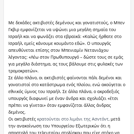
Με δεκάδες ακτιβιστές δεμένους και γονατιστούς, ο Μπεν
Γκβιρ εμφανίζεται να υψώνει μια μεγάλη σημαία του
Ισραήλ και να φωνάζει στα εβραϊκά: «Καλώς ήρθατε στο
Ισραήλ, εμείς κάνουμε κουμάντο εδώ». Ο υπουργός
απευθύνεται επίσης στον Μπενιαμίν Νετανιάχου
λέγοντας: «Λέω στον Πρωθυπουργό – δώστε τους σε εμάς
για μεγάλο διάστημα, ας τους βάλουμε στις φυλακές των
τρομοκρατών».
Σε άλλο πλάνο, οι ακτιβιστές φαίνονται πάλι δεμένοι και
γονατιστοί στο κατάστρωμα ενός πλοίου, ενώ ακούγεται ο
εθνικός ύμνος του Ισραήλ. Σε άλλα πλάνα, ο ακροδεξιός
υπουργός διαφωνεί με έναν άνδρα και σχολιάζει «έτσι
πρέπει να γίνεται» όταν εμφανίζεται άλλος άνδρας
δεμένος.
Οι ακτιβιστές
κρατούνται στο λιμάνι της Ασντόντ
, μετά
την ανακοίνωση του Υπουργείου Εξωτερικών ότι η
αποστολή του τελευταίου στολίσκου που είχε στόχο να