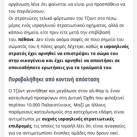
οργάνωση λένε ότι φαίνεται να είναι μια προσπάθεια να
τον παγιδεύσουν.
Οι στρατιώτες τελικά φόρτωσαν τον Τζαντ στο πίσω
μέρος ενός ισραηλινού στρατιωτικού οχήματος, αλλά σε
κάποιο σημείο, είτε πριν είτε μετά την επιβίβασή
του,
πέθανε
. Δεν είναι ακόμα σαφές σε ποιο σημείο του
σώματός του ή πόσες φορές δέχτηκε, καθώς
ο ισραηλινός
στρατός έχει αρνηθεί να επιστρέψει το σώμα του
στην οικογένεια και έχει αρνηθεί να απαντήσει σε
οποιεσδήποτε ερωτήσεις για τα τραύματά του
.
Πυροβολήθηκε από κοντινή απόσταση
Ο Τζαντ γεννήθηκε και μεγάλωσε στον αλ‑Φαρʾα, έναν
καταυλισμό προσφύγων στη Δυτική Όχθη που φιλοξενεί
περίπου 10.000 Παλαιστίνιους. Μαζί με άλλους
παρόμοιους καταυλισμούς στα κατεχόμενα εδάφη, είναι
αντιμέτωποι με
συχνές ισραηλινές στρατιωτικές
επιδρομές
, τις οποίες το Ισραήλ λέει ότι είναι αναγκαίες
για να αντιμετωπίσει ένοπλες ομάδες που δρουν εκεί.