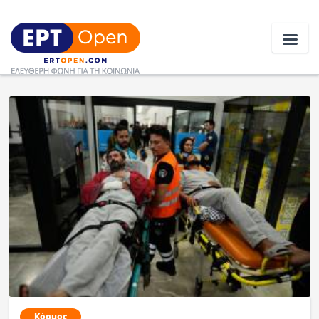
Ειδήσεις
Ελλάδα
Κοινωνία
Πολιτική
Οικονομία
Αθλητικά
Κόσμος
Κόσμος