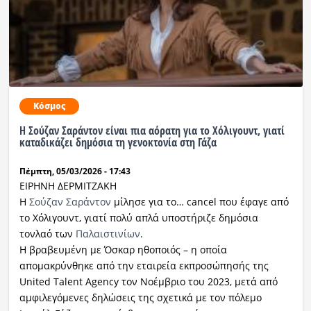
Κόσμος
Η Σούζαν Σαράντον είναι πια αόρατη για το Χόλιγουντ, γιατί
καταδικάζει δημόσια τη γενοκτονία στη Γάζα
Πέμπτη, 05/03/2026 - 17:43
ΕΙΡΗΝΗ ΔΕΡΜΙΤΖΑΚΗ
Η
Σούζαν Σαράντον
μίλησε για το… cancel που έφαγε από
το Χόλιγουντ, γιατί πολύ απλά υποστήριζε δημόσια
τονλαό των
Παλαιστινίων
.
Η βραβευμένη με Όσκαρ ηθοποιός – η οποία
απομακρύνθηκε από την εταιρεία εκπροσώπησής της
United Talent Agency τον Νοέμβριο του 2023, μετά από
αμφιλεγόμενες δηλώσεις της σχετικά με τον πόλεμο