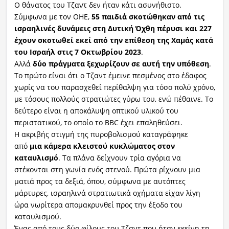
Ο θάνατος του Τζαντ δεν ήταν κάτι ασυνήθιστο.
Σύμφωνα με τον ΟΗΕ,
55 παιδιά σκοτώθηκαν από τις
ισραηλινές δυνάμεις στη Δυτική Όχθη πέρυσι και 227
έχουν σκοτωθεί εκεί από την επίθεση της Χαμάς κατά
του Ισραήλ στις 7 Οκτωβρίου 2023
.
Αλλά
δύο πράγματα ξεχωρίζουν σε αυτή την υπόθεση
.
Το πρώτο είναι ότι ο Τζαντ έμεινε πεσμένος στο έδαφος
χωρίς να του παρασχεθεί περίθαλψη για τόσο πολύ χρόνο,
με τόσους πολλούς στρατιώτες γύρω του, ενώ πέθαινε. Το
δεύτερο είναι η αποκάλυψη οπτικού υλικού του
περιστατικού, το οποίο το BBC έχει επαληθεύσει.
Η ακριβής στιγμή της πυροβολισμού καταγράφηκε
από
μια κάμερα κλειστού κυκλώματος στον
καταυλισμό
. Τα πλάνα δείχνουν τρία αγόρια να
στέκονται στη γωνία ενός στενού. Πρώτα ρίχνουν μια
ματιά προς τα δεξιά, όπου, σύμφωνα με αυτόπτες
μάρτυρες, ισραηλινά στρατιωτικά οχήματα είχαν λίγη
ώρα νωρίτερα απομακρυνθεί προς την έξοδο του
καταυλισμού.
Ένας από τους δύο φίλους του Τζαντ που ήταν εκείνη τη