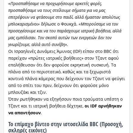
«Προσπαθήσαμε να προχωρήσουμε αρκετές φορές,
προσπαθήσαμε να τους στείλουμε σήματα για να μας
επιτρέψουν να φτάσουμε στο παιδί, αλλά ήμασταν απολύτως
μπλοκαρισμένοι»
δήλωσε ο Φουκχά.
«Μπορούσαμε να τον
προσεγγίσουμε και να του παράσχουμε ιατρική βοήθεια, αλλά
μας εμπόδισαν. Τον σκοπό αυτών των ενεργειών δεν τον
γνωρίζουμε, αλλά αυτό συνέβη».
Οι Ισραηλινές Δυνάμεις Άμυνας (IDF) είπαν στο BBC ότι
παρείχαν «πρώτες ιατρικές βοήθειες» στον Τζαντ αφού
επαλήθευσαν ότι δεν φορούσε εκρηκτική συσκευή. Τα
πλάνα από το περιστατικό, καθώς και τα ξεχωριστά
κοντινά πλάνα κάμερας που δείχνουν τον Τζαντ να φεύγει
από το σπίτι του πριν, δείχνουν ότι φορούσε μόνο
μπλουζάκι και τζιν.
Όταν ρωτήθηκαν να εξηγήσουν ποια τραύματα υπέστη ο
Τζαντ και τι ιατρική βοήθεια δέχτηκε,
οι IDF αρνήθηκαν
να απαντήσουν
.
To επίμαχο βίντεο στην
ιστοσελίδα BBC
(Προσοχή,
σκληρές εικόνες)