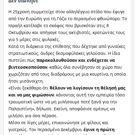
Δεν σιώπησε
Η 25χρονη συμμετείχε στον αλληλέγγυο στόλο που έφυγε
από την Ευρώπη για τη Γάζα το περασμένο φθινώπορο. Το
Ισραήλ κατέλαβε το σκάφος που βρισκόταν στις 8
Οκτωβρίου και απήγαγε τους ακτιβιστές, κρατώντας τους
για 5 μέρες στις φυλακές.
Κατά τη διάρκεια της επίθεσης που δέχτηκε από γυναίκες
στρατιωτικούς, άνδρες δεσμοφύλακες γελούσαν. Η ίδια
πιστεύει πως
παρακολουθούσαν και ενδέχεται να
βιντεοσκοπούσαν
, καθώς όλα συνέβησαν σε χώρο που
χωριζόταν από τους διαδρόμους με μια κουρτίνα, η οποία
ήταν μισάνοιχτη.
«Είναι ξεκάθαρο ότι
θέλουν να λυγίσουν τη θέλησή μας
και να μας φιμώσουν
, κάνοντας αυτή την εμπειρία τόσο
τραυματική ώστε να μη μιλήσουμε ποτέ ξανά για την
Παλαιστίνη», δήλωσε. Εκείνη, αποφάσισε αμέσως να
μιλήσει για όσα πέρασε.
Μέσα σε λίγες μέρες, επικοινώνησε με φίλους και
γιατρούς. Τον περασμένο Δεκέμβριο,
έγινε η πρώτη