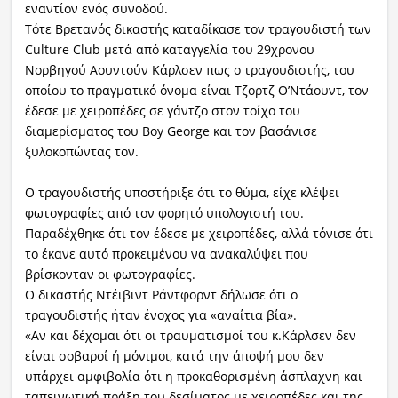
εναντίον ενός συνοδού.
Τότε Βρετανός δικαστής καταδίκασε τον τραγουδιστή των
Culture Club μετά από καταγγελία του 29χρονου
Νορβηγού Αουντούν Κάρλσεν πως ο τραγουδιστής, του
οποίου το πραγματικό όνομα είναι Τζορτζ Ο’Ντάουντ, τον
έδεσε με χειροπέδες σε γάντζο στον τοίχο του
διαμερίσματος του Boy George και τον βασάνισε
ξυλοκοπώντας τον.
Ο τραγουδιστής υποστήριξε ότι το θύμα, είχε κλέψει
φωτογραφίες από τον φορητό υπολογιστή του.
Παραδέχθηκε ότι τον έδεσε με χειροπέδες, αλλά τόνισε ότι
το έκανε αυτό προκειμένου να ανακαλύψει που
βρίσκονταν οι φωτογραφίες.
Ο δικαστής Ντέιβιντ Ράντφορντ δήλωσε ότι ο
τραγουδιστής ήταν ένοχος για «αναίτια βία».
«Αν και δέχομαι ότι οι τραυματισμοί του κ.Κάρλσεν δεν
είναι σοβαροί ή μόνιμοι, κατά την άποψή μου δεν
υπάρχει αμφιβολία ότι η προκαθορισμένη άσπλαχνη και
ταπεινωτική πράξη του δεσίματος με χειροπέδες και της