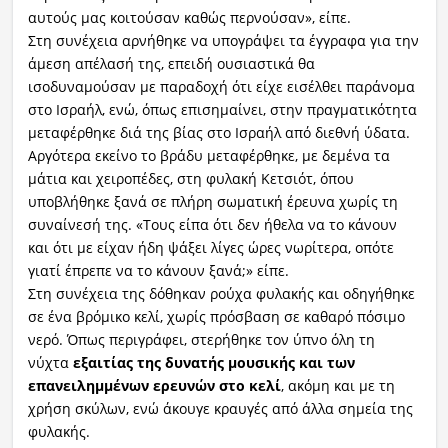
αυτούς μας κοιτούσαν καθώς περνούσαν», είπε.
Στη συνέχεια αρνήθηκε να υπογράψει τα έγγραφα για την
άμεση απέλασή της, επειδή ουσιαστικά θα
ισοδυναμούσαν με παραδοχή ότι είχε εισέλθει παράνομα
στο Ισραήλ, ενώ, όπως επισημαίνει, στην πραγματικότητα
μεταφέρθηκε διά της βίας στο Ισραήλ από διεθνή ύδατα.
Αργότερα εκείνο το βράδυ μεταφέρθηκε, με δεμένα τα
μάτια και χειροπέδες, στη φυλακή Κετσιότ, όπου
υποβλήθηκε ξανά σε πλήρη σωματική έρευνα χωρίς τη
συναίνεσή της. «Τους είπα ότι δεν ήθελα να το κάνουν
και ότι με είχαν ήδη ψάξει λίγες ώρες νωρίτερα, οπότε
γιατί έπρεπε να το κάνουν ξανά;» είπε.
Στη συνέχεια της δόθηκαν ρούχα φυλακής και οδηγήθηκε
σε ένα βρόμικο κελί, χωρίς πρόσβαση σε καθαρό πόσιμο
νερό. Όπως περιγράφει, στερήθηκε τον ύπνο όλη τη
νύχτα
εξαιτίας της δυνατής μουσικής και των
επανειλημμένων ερευνών στο κελί
, ακόμη και με τη
χρήση σκύλων, ενώ άκουγε κραυγές από άλλα σημεία της
φυλακής.