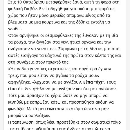
Στις 10 Οκτωβρίου μεταφέρθηκε ξανά, αυτή τη φορά στη
φυλακή Γκιβόν. Εκεί οδηγήθηκε για ακόμη μία φορά σε
χώρο που ήταν μόνο μερικώς απομονωμένος από τα
βλέμματα με μια κουρτίνα και της δόθηκε εντολή να
γδυθεί.
Όταν αρνήθηκε, οι δεσμοφύλακες τής έβγαλαν με τη βία
τα ρούχα, την άγγιξαν στα γεννητικά όργανα και την
ανάγκασαν να γονατίσει. Σύμφωνα με τη Λίντκε, μία από
αυτές εισήγαγε τα δάχτυλά της πρώτα στον κόλπο της και
στη συνέχεια στον πρωκτό της.
«Ήταν δύο γυναίκες στρατιώτες και αργότερα έγιναν
τρεις, που μου είπαν να βγάλω τα ρούχα μου»,
αφηγήθηκε. «Άρχισαν να με αγγίζουν.
Είπα “όχι”
. Τους
είπα ότι δεν ήθελα να με αγγίζουν και ότι με πονούσαν.
Τότε μου άρπαξαν τα χέρια ώστε να μην μπορώ να
κινηθώ, με έσπρωξαν κάτω και προσπάθησα ακόμη να
φωνάξω. Μετά μου έκλεισαν το στόμα ώστε να μην
μπορώ να ουρλιάξω».
Η ταπείνωση, όπως λέει, προστέθηκε στον σωματικό πόνο
της επίθεσης. «Θυμάμαι τους άνδρες στρατιώτες να