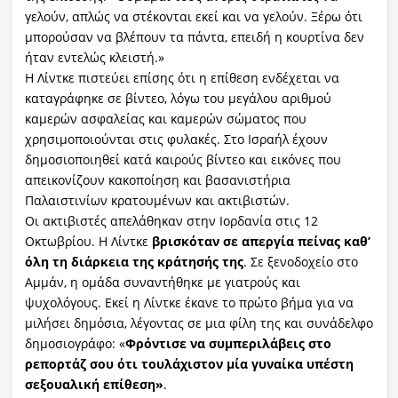
γελούν, απλώς να στέκονται εκεί και να γελούν. Ξέρω ότι
μπορούσαν να βλέπουν τα πάντα, επειδή η κουρτίνα δεν
ήταν εντελώς κλειστή.»
Η Λίντκε πιστεύει επίσης ότι η επίθεση ενδέχεται να
καταγράφηκε σε βίντεο, λόγω του μεγάλου αριθμού
καμερών ασφαλείας και καμερών σώματος που
χρησιμοποιούνται στις φυλακές. Στο Ισραήλ έχουν
δημοσιοποιηθεί κατά καιρούς βίντεο και εικόνες που
απεικονίζουν κακοποίηση και βασανιστήρια
Παλαιστινίων κρατουμένων και ακτιβιστών.
Οι ακτιβιστές απελάθηκαν στην Ιορδανία στις 12
Οκτωβρίου. Η Λίντκε
βρισκόταν σε απεργία πείνας καθ’
όλη τη διάρκεια της κράτησής της
. Σε ξενοδοχείο στο
Αμμάν, η ομάδα συναντήθηκε με γιατρούς και
ψυχολόγους. Εκεί η Λίντκε έκανε το πρώτο βήμα για να
μιλήσει δημόσια, λέγοντας σε μια φίλη της και συνάδελφο
δημοσιογράφο: «
Φρόντισε να συμπεριλάβεις στο
ρεπορτάζ σου ότι τουλάχιστον μία γυναίκα υπέστη
σεξουαλική επίθεση»
.