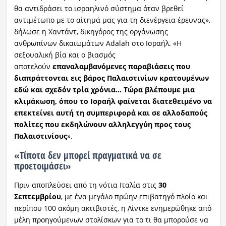
θα αντιδράσει το ισραηλινό σύστημα όταν βρεθεί
αντιμέτωπο με το αίτημά μας για τη διενέργεια έρευνας»,
δήλωσε η Χαντάντ, δικηγόρος της οργάνωσης
ανθρωπίνων δικαιωμάτων Adalah στο Ισραήλ. «Η
σεξουαλική βία και ο βιασμός
αποτελούν
επαναλαμβανόμενες παραβιάσεις που
διαπράττονται εις βάρος Παλαιστινίων κρατουμένων
εδώ και σχεδόν τρία χρόνια… Τώρα βλέπουμε μια
κλιμάκωση, όπου το Ισραήλ φαίνεται διατεθειμένο να
επεκτείνει αυτή τη συμπεριφορά και σε αλλοδαπούς
πολίτες που εκδηλώνουν αλληλεγγύη προς τους
Παλαιστινίους
».
«Τίποτα δεν μπορεί πραγματικά να σε
προετοιμάσει»
Πριν αποπλεύσει από τη νότια Ιταλία στις
30
Σεπτεμβρίου
, με ένα μεγάλο πρώην επιβατηγό πλοίο και
περίπου 100 ακόμη ακτιβιστές, η Λίντκε ενημερώθηκε από
μέλη προηγούμενων στολίσκων για το τι θα μπορούσε να