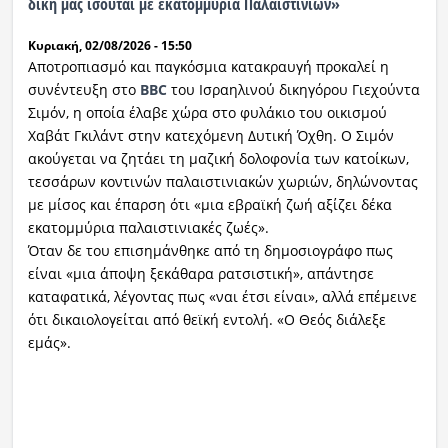
δική μας ισούται με εκατομμύρια Παλαιστινίων»
Ραδιόφωνο
Κυριακή, 02/08/2026 - 15:50
LIVE
Αποτροπιασμό και παγκόσμια κατακραυγή προκαλεί η
συνέντευξη στο
BBC
του Ισραηλινού δικηγόρου Γιεχούντα
Εκπομπές
Σιμόν, η οποία έλαβε χώρα στο φυλάκιο του οικισμού
Χαβάτ Γκιλάντ στην κατεχόμενη Δυτική Όχθη. Ο Σιμόν
ακούγεται να ζητάει τη μαζική δολοφονία των κατοίκων,
τεσσάρων κοντινών παλαιστινιακών χωριών, δηλώνοντας
Πολιτισμός
με μίσος και έπαρση ότι «μια εβραϊκή ζωή αξίζει δέκα
εκατομμύρια παλαιστινιακές ζωές».
Όταν δε του επισημάνθηκε από τη δημοσιογράφο πως
είναι «μια άποψη ξεκάθαρα ρατσιστική», απάντησε
καταφατικά, λέγοντας πως «ναι έτσι είναι», αλλά επέμεινε
ότι δικαιολογείται από θεϊκή εντολή. «Ο Θεός διάλεξε
εμάς».