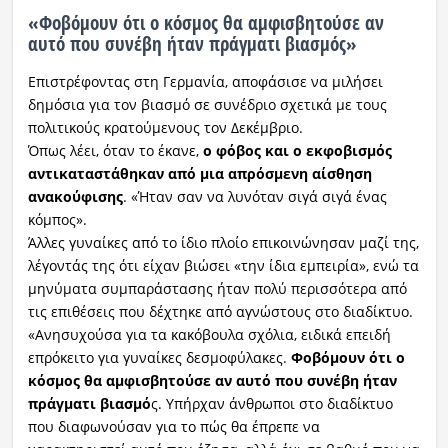
«Φοβόμουν ότι ο κόσμος θα αμφισβητούσε αν
αυτό που συνέβη ήταν πράγματι βιασμός»
Επιστρέφοντας στη Γερμανία, αποφάσισε να μιλήσει
δημόσια για τον βιασμό σε συνέδριο σχετικά με τους
πολιτικούς κρατούμενους τον Δεκέμβριο.
Όπως λέει, όταν το έκανε,
ο φόβος και ο εκφοβισμός
αντικαταστάθηκαν από μια απρόσμενη αίσθηση
ανακούφισης
. «Ήταν σαν να λυνόταν σιγά σιγά ένας
κόμπος».
Άλλες γυναίκες από το ίδιο πλοίο επικοινώνησαν μαζί της,
λέγοντάς της ότι είχαν βιώσει «την ίδια εμπειρία», ενώ τα
μηνύματα συμπαράστασης ήταν πολύ περισσότερα από
τις επιθέσεις που δέχτηκε από αγνώστους στο διαδίκτυο.
«Ανησυχούσα για τα κακόβουλα σχόλια, ειδικά επειδή
επρόκειτο για γυναίκες δεσμοφύλακες.
Φοβόμουν ότι ο
κόσμος θα αμφισβητούσε αν αυτό που συνέβη ήταν
πράγματι βιασμό
ς. Υπήρχαν άνθρωποι στο διαδίκτυο
που διαφωνούσαν για το πώς θα έπρεπε να