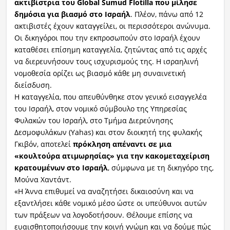
ακτιβίστρια του Global Sumud Flotilla που μίλησε
δημόσια για βιασμό στο Ισραήλ
. Πλέον, πάνω από 12
ακτιβιστές έχουν καταγγείλει, οι περισσότεροι ανώνυμα.
Οι δικηγόροι που την εκπροσωπούν στο Ισραήλ έχουν
καταθέσει επίσημη καταγγελία, ζητώντας από τις αρχές
να διερευνήσουν τους ισχυρισμούς της. Η ισραηλινή
νομοθεσία ορίζει ως βιασμό κάθε μη συναινετική
διείσδυση.
Η καταγγελία, που απευθύνθηκε στον γενικό εισαγγελέα
του Ισραήλ, στον νομικό σύμβουλο της Υπηρεσίας
Φυλακών του Ισραήλ, στο Τμήμα Διερεύνησης
Δεσμοφυλάκων (Yahas) και στον διοικητή της φυλακής
Γκιβόν, αποτελεί
πρόκληση απέναντι σε μια
«κουλτούρα ατιμωρησίας» για την κακομεταχείριση
κρατουμένων στο Ισραήλ
, σύμφωνα με τη δικηγόρο της,
Μούνα Χαντάντ.
«Η Άννα επιθυμεί να αναζητήσει δικαιοσύνη και να
εξαντλήσει κάθε νομικό μέσο ώστε οι υπεύθυνοι αυτών
των πράξεων να λογοδοτήσουν. Θέλουμε επίσης να
ευαισθητοποιήσουμε την κοινή γνώμη και να δούμε πώς