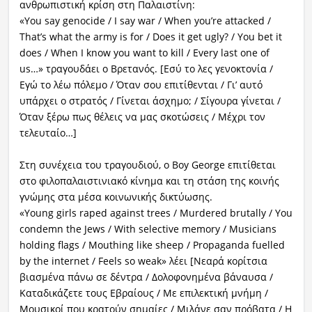
ανθρωπιστική κρίση στη Παλαιστίνη:
«You say genocide / I say war / When you’re attacked /
That’s what the army is for / Does it get ugly? / You bet it
does / When I know you want to kill / Every last one of
us…» τραγουδάει ο Βρετανός. [Εσύ το λες γενοκτονία /
Εγώ το λέω πόλεμο / Όταν σου επιτίθενται / Γι’ αυτό
υπάρχει ο στρατός / Γίνεται άσχημο; / Σίγουρα γίνεται /
Όταν ξέρω πως θέλεις να μας σκοτώσεις / Μέχρι τον
τελευταίο…]
Στη συνέχεια του τραγουδιού, ο Boy George επιτίθεται
στο φιλοπαλαιστινιακό κίνημα και τη στάση της κοινής
γνώμης στα μέσα κοινωνικής δικτύωσης.
«Young girls raped against trees / Murdered brutally / You
condemn the Jews / With selective memory / Musicians
holding flags / Mouthing like sheep / Propaganda fuelled
by the internet / Feels so weak» λέει [Νεαρά κορίτσια
βιασμένα πάνω σε δέντρα / Δολοφονημένα βάναυσα /
Καταδικάζετε τους Εβραίους / Με επιλεκτική μνήμη /
Μουσικοί που κρατούν σημαίες / Μιλάνε σαν πρόβατα / Η