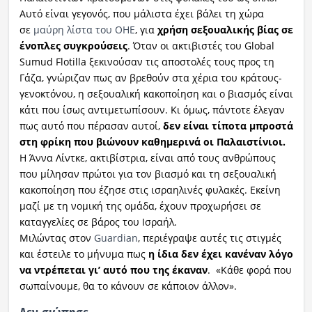
Αυτό είναι γεγονός, που μάλιστα έχει βάλει τη χώρα
σε
μαύρη λίστα του ΟΗΕ
, για
χρήση σεξουαλικής βίας σε
ένοπλες συγκρούσεις
. Όταν οι ακτιβιστές του Global
Sumud Flotilla ξεκινούσαν τις αποστολές τους προς τη
Γάζα, γνώριζαν πως αν βρεθούν στα χέρια του κράτους-
γενοκτόνου, η σεξουαλική κακοποίηση και ο βιασμός είναι
κάτι που ίσως αντιμετωπίσουν. Κι όμως, πάντοτε έλεγαν
πως αυτό που πέρασαν αυτοί,
δεν είναι τίποτα μπροστά
στη φρίκη που βιώνουν καθημερινά οι Παλαιστίνιοι.
Η Άννα Λίντκε, ακτιβίστρια, είναι από τους ανθρώπους
που μίλησαν πρώτοι για τον βιασμό και τη σεξουαλική
κακοποίηση που έζησε στις ισραηλινές φυλακές. Εκείνη
μαζί με τη νομική της ομάδα, έχουν προχωρήσει σε
καταγγελίες σε βάρος του Ισραήλ.
Μιλώντας στον
Guardian
, περιέγραψε αυτές τις στιγμές
και έστειλε το μήνυμα πως
η ίδια δεν έχει κανέναν λόγο
να ντρέπεται γι’ αυτό που της έκαναν
. «Κάθε φορά που
σωπαίνουμε, θα το κάνουν σε κάποιον άλλον».