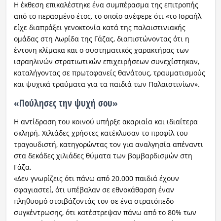
Η έκθεση επικαλέστηκε ένα συμπέρασμα της επιτροπής
από το περασμένο έτος, το οποίο ανέφερε ότι «το Ισραήλ
είχε διαπράξει γενοκτονία κατά της παλαιστινιακής
ομάδας στη Λωρίδα της Γάζας, διαπιστώνοντας ότι η
έντονη κλίμακα και ο συστηματικός χαρακτήρας των
ισραηλινών στρατιωτικών επιχειρήσεων συνεχίστηκαν,
καταλήγοντας σε πρωτοφανείς θανάτους, τραυματισμούς
και ψυχικά τραύματα για τα παιδιά των Παλαιστινίων».
«Πούλησες την ψυχή σου»
Η αντίδραση του κοινού υπήρξε ακαριαία και ιδιαίτερα
σκληρή. Χιλιάδες χρήστες κατέκλυσαν το προφίλ του
τραγουδιστή, κατηγορώντας τον για αναλγησία απέναντι
στα δεκάδες χιλιάδες θύματα των βομβαρδισμών στη
Γάζα.
«Δεν γνωρίζεις ότι πάνω από 20.000 παιδιά έχουν
σφαγιαστεί, ότι υπέβαλαν σε εθνοκάθαρση έναν
πληθυσμό στοιβάζοντάς τον σε ένα στρατόπεδο
συγκέντρωσης, ότι κατέστρεψαν πάνω από το 80% των