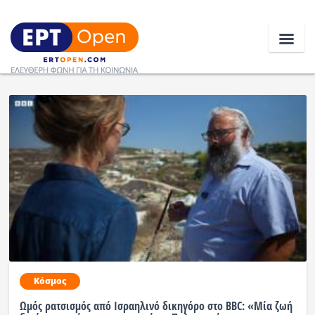
Ειδήσεις
Ελλάδα
Κοινωνία
Πολιτική
Οικονομία
Αθλητικά
Κόσμος
Κόσμος
Ωμός ρατσισμός από Ισραηλινό δικηγόρο στο BBC: «Μία ζωή