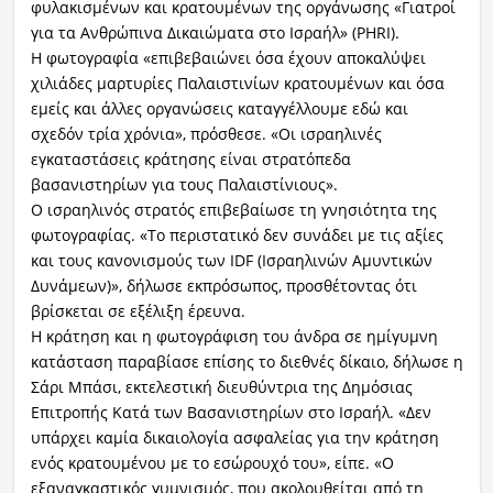
φυλακισμένων και κρατουμένων της οργάνωσης «Γιατροί
για τα Ανθρώπινα Δικαιώματα στο Ισραήλ» (PHRI).
Η φωτογραφία «επιβεβαιώνει όσα έχουν αποκαλύψει
χιλιάδες μαρτυρίες Παλαιστινίων κρατουμένων και όσα
εμείς και άλλες οργανώσεις καταγγέλλουμε εδώ και
σχεδόν τρία χρόνια», πρόσθεσε. «Οι ισραηλινές
εγκαταστάσεις κράτησης είναι στρατόπεδα
βασανιστηρίων για τους Παλαιστίνιους».
Ο ισραηλινός στρατός επιβεβαίωσε τη γνησιότητα της
φωτογραφίας. «Το περιστατικό δεν συνάδει με τις αξίες
και τους κανονισμούς των IDF (Ισραηλινών Αμυντικών
Δυνάμεων)», δήλωσε εκπρόσωπος, προσθέτοντας ότι
βρίσκεται σε εξέλιξη έρευνα.
Η κράτηση και η φωτογράφιση του άνδρα σε ημίγυμνη
κατάσταση παραβίασε επίσης το διεθνές δίκαιο, δήλωσε η
Σάρι Μπάσι, εκτελεστική διευθύντρια της Δημόσιας
Επιτροπής Κατά των Βασανιστηρίων στο Ισραήλ. «Δεν
υπάρχει καμία δικαιολογία ασφαλείας για την κράτηση
ενός κρατουμένου με το εσώρουχό του», είπε. «Ο
εξαναγκαστικός γυμνισμός, που ακολουθείται από τη