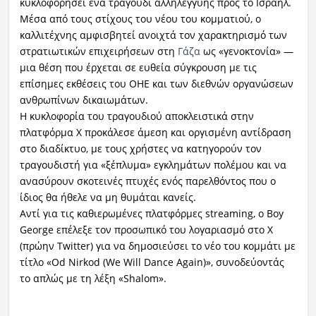
κυκλοφορήσει ένα τραγούδι αλληλεγγύης προς το Ισραήλ.
Μέσα από τους στίχους του νέου του κομματιού, ο
καλλιτέχνης αμφισβητεί ανοιχτά τον χαρακτηρισμό των
στρατιωτικών επιχειρήσεων στη
Γάζα
ως «γενοκτονία» —
μια θέση που έρχεται σε ευθεία σύγκρουση με τις
επίσημες εκθέσεις του ΟΗΕ και των διεθνών οργανώσεων
ανθρωπίνων δικαιωμάτων.
Η κυκλοφορία του τραγουδιού αποκλειστικά στην
πλατφόρμα X προκάλεσε άμεση και οργισμένη αντίδραση
στο διαδίκτυο, με τους χρήστες να κατηγορούν τον
τραγουδιστή για «ξέπλυμα» εγκλημάτων πολέμου και να
ανασύρουν σκοτεινές πτυχές ενός παρελθόντος που ο
ίδιος θα ήθελε να μη θυμάται κανείς.
Αντί για τις καθιερωμένες πλατφόρμες streaming, ο Boy
George επέλεξε τον προσωπικό του λογαριασμό στο X
(πρώην Twitter) για να δημοσιεύσει το νέο του κομμάτι με
τίτλο «Od Nirkod (We Will Dance Again)», συνοδεύοντάς
το απλώς με τη λέξη «Shalom».