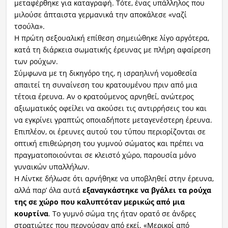
μεταφέρθηκε για καταγραφή. Τότε, ένας υπάλληλος που
μιλούσε άπταιστα γερμανικά την αποκάλεσε «ναζί
τσούλα».
Η πρώτη σεξουαλική επίθεση σημειώθηκε λίγο αργότερα,
κατά τη διάρκεια σωματικής έρευνας με πλήρη αφαίρεση
των ρούχων.
Σύμφωνα με τη δικηγόρο της, η ισραηλινή νομοθεσία
απαιτεί τη συναίνεση του κρατουμένου πριν από μια
τέτοια έρευνα. Αν ο κρατούμενος αρνηθεί, ανώτερος
αξιωματικός οφείλει να ακούσει τις αντιρρήσεις του και
να εγκρίνει γραπτώς οποιαδήποτε μεταγενέστερη έρευνα.
Επιπλέον, οι έρευνες αυτού του τύπου περιορίζονται σε
οπτική επιθεώρηση του γυμνού σώματος και πρέπει να
πραγματοποιούνται σε κλειστό χώρο, παρουσία μόνο
γυναικών υπαλλήλων.
Η Λίντκε δήλωσε ότι αρνήθηκε να υποβληθεί στην έρευνα,
αλλά παρ’ όλα αυτά
εξαναγκάστηκε να βγάλει τα ρούχα
της σε χώρο που καλυπτόταν μερικώς από μια
κουρτίνα
. Το γυμνό σώμα της ήταν ορατό σε άνδρες
στρατιώτες που περνούσαν από εκεί. «Μερικοί από