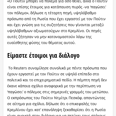
«Ο Πούτιν μπορεί να πολεμά για όσο θέλει, αλλά ο Πούτιν
είναι επίσης έτοιμος για κατάπαυση πυρός -να ‘παγώσει’
τον πόλεμο», δήλωσε η τέταρτη πηγή, υψηλόβαθμο
πρόσωπο από τη Ρωσία που έχει εργαστεί με τον Πούτιν
και έχει γνώση για τις συζητήσεις που γίνονται μεταξύ
υψηλόβαθμων αξιωματούχων στο Κρεμλίνο. Οι πηγές
αυτές ζήτησαν να μην κατονομαστούν λόγω της
ευαίσθητης φύσης του θέματος αυτού.
Είμαστε έτοιμοι για διάλογο
Το Reuters συνομίλησε συνολικά με πέντε πρόσωπα που
έχουν εργαστεί με τον Πούτιν σε υψηλό επίπεδο στο
πολιτικό και το επιχειρηματικό πεδίο. Η πέμπτη πηγή δεν
έκανε κάποια σχόλιο αναφορικά με την περίπτωση να
‘παγώσει’ ο πόλεμος στις σημερινές γραμμές του μετώπου.
Ο εκπρόσωπος του Πούτιν Ντμίτρι Πεσκόφ, απαντώντας
σε αίτημα για σχόλιο, δήλωσε ότι ο επικεφαλής του
Κρεμλίνου έχει κατ’ επανάληψη ξεκαθαρίσει ότι η Ρωσία
είναι ανοικτή στον διάλογο για να πετύχει τους στόχους