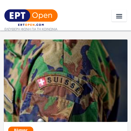
Ειδήσεις
Ελλάδα
Κοινωνία
Πολιτική
Οικονομία
Αθλητικά
Κόσμος
Κόσμος