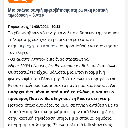
Μια σπάνια στιγμή αμφισβήτησης στη ρωσική κρατική
τηλεόραση – Βίντεο
Παρασκευή, 16/08/2024 - 19:43
Το χθεσινοβραδινό κεντρικό δελτίο ειδήσεων της ρωσικής
τηλεόρασης έδειχνε τα ρωσικά στρατεύματα
στην
περιοχή του Κουρσκ
να προσπαθούν να ανακτήσουν
τον έλεγχο.
«Θα είμαστε νικητές»
είπε ένας στρατιώτης.
«Είμαι 100% σίγουρος ότι θα νικήσουμε»
δήλωσε ένας άλλος.
Οι στρατιώτες είχαν, μάλιστα, μια υπογεγραμμένη
φωτογραφία του Βλαντιμίρ Πούτιν, ενώ το πορτρέτο του
Ρώσου προέδρου κοσμούσε το πανό που κρατούσαν.
Αν
υπάρχει ένα μήνυμα από αυτά τα πλάνα, είναι ότι ο
πρόεδρος Πούτιν θα οδηγήσει τη Ρωσία στη νίκη
.
Ωστόσο, όπως αναφέρει το
BBC
, σε πλήρη αντίθεση με τα
τυπικά θριαμβευτικά μηνύματα, πριν από λίγες ημέρες
στην κρατική τηλεόραση υπήρξε μια σπάνια, δημόσια
στιγμή αμφισβήτησης. Σε ένα πολιτικό talk show ένας