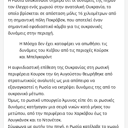
Η Ρωσία ανακοίνωσε σήμερα ότι οι δυνάμεις της πήραν
τον έλεγχο ενός χωριού στην ανατολική Ουκρανία, το
οποίο βρίσκεται σε απόσταση μόλις 16 χιλιομέτρων από
τη σημαντική πόλη Ποκρόβσκ, που αποτελεί έναν
σημαντικό εφοδιαστικό κόμβο για τις ουκρανικές
δυνάμεις στην περιοχή.
Η Μόσχα δεν έχει καταφέρει να απωθήσει τις
δυνάμεις του Κιέβου από τις περιοχές Κούρσκ
και Μπελγκορόντ
Η αιφνιδιαστική επίθεση της Ουκρανίας στη ρωσική
περιφέρεια Κουρσκ την 6η Αυγούστου θεωρήθηκε από
στρατιωτικούς αναλυτές ως μια απόπειρα να
εξαναγκαστεί η Ρωσία να εκτρέψει δυνάμεις της από το
ουκρανικό μέτωπο.
Όμως, το ρωσικό υπουργείο Άμυνας είπε ότι οι ρωσικές
δυνάμεις κατήγαγαν μια σειρά νικών κατά μήκος του
μετώπου, από την περιφέρεια του Χαρκόβου έως το
Λουγκάνσκ και το Ντονέτσκ.
Σύμφωνα με αυτήν την πηγή, η Ρωσία κατέλαβε το χωριό