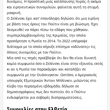
δυνάμεις. Η προοπτική μιας κατάπαυσης πυρός, ή ακόμα
και ειρηνευτικών συνομιλιών, φαίνεται αυτή τη στιγμή
μακρινή.
Ο Ζελένσκι έχει κατ’ επανάληψη δηλώσει ότι μια ειρήνη
με βάση τους όρους του Πούτιν είναι μη βιώσιμη. Έχει
δεσμευθεί να πάρει πίσω τα εδάφη που χάθηκαν,
συμπεριλαμβανομένης της Κριμαίας, την οποία
προσάρτησε η Ρωσία το 2014. Το 2022 υπέγραψε
διάταγμα με το οποίο κήρυξε επίσημα «αδύνατες» τις
όποιες συνομιλίες με τον Πούτιν.
Μία από τις πηγές προέβλεψε ότι δεν θα είναι δυνατή
καμία συμφωνία όσο ο Ζελένσκι είναι στην εξουσία, εκτός
κι αν η Ρωσία τον παρακάμψει και καταλήξει σε
συμφωνία με την Ουάσινγκτον. Ωστόσο, ο Αμερικανός
υπουργός Εξωτερικών Άντονι Μπλίνκεν, μιλώντας στο
Κίεβο την περασμένη εβδομάδα, δήλωσε σε
δημοσιογράφους πως δεν πιστεύει ότι ο Πούτιν
ενδιαφέρεται για σοβαρές διαπραγματεύσεις.
Συνομιλίες στην Ελβετία