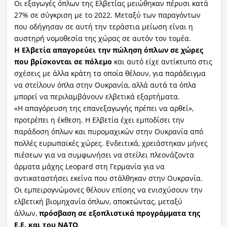
Οι εξαγωγές όπλων της Ελβετίας μειώθηκαν πέρυσι κατά
27% σε σύγκριση με το 2022. Μεταξύ των παραγόντων
που οδήγησαν σε αυτή την τεράστια μείωση είναι η
αυστηρή νομοθεσία της χώρας σε αυτόν τον τομέα.
Η Ελβετία
απαγορεύει την πώληση όπλων σε χώρες
που βρίσκονται σε πόλεμο
και αυτό είχε αντίκτυπο στις
σχέσεις με άλλα κράτη τα οποία θέλουν, για παράδειγμα
να στείλουν όπλα στην Ουκρανία, αλλά αυτά τα όπλα
μπορεί να περιλαμβάνουν ελβετικά εξαρτήματα.
«Η απαγόρευση της επανεξαγωγής πρέπει να αρθεί»,
προτρέπει η έκθεση. Η Ελβετία έχει εμποδίσει την
παράδοση όπλων και πυρομαχικών στην Ουκρανία από
πολλές ευρωπαϊκές χώρες. Ενδειτικά, χρειάστηκαν μήνες
πιέσεων για να συμφωνήσει να στείλει πλεονάζοντα
άρματα μάχης Leopard στη Γερμανία για να
αντικαταστήσει εκείνα που στάλθηκαν στην Ουκρανία.
Οι εμπειρογνώμονες θέλουν επίσης να ενισχύσουν την
ελβετική βιομηχανία όπλων, αποκτώντας, μεταξύ
άλλων,
πρόσβαση σε εξοπλιστικά προγράμματα της
Ε.Ε. και του ΝΑΤΟ
.