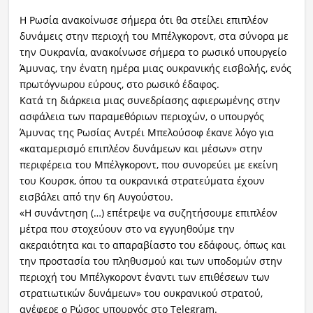
Η Ρωσία ανακοίνωσε σήμερα ότι θα στείλει επιπλέον
δυνάμεις στην περιοχή του Μπέλγκοροντ, στα σύνορα με
την Ουκρανία, ανακοίνωσε σήμερα το ρωσικό υπουργείο
Άμυνας, την ένατη ημέρα μιας ουκρανικής εισβολής, ενός
πρωτόγνωρου εύρους, στο ρωσικό έδαφος.
Κατά τη διάρκεια μιας συνεδρίασης αφιερωμένης στην
ασφάλεια των παραμεθόριων περιοχών, ο υπουργός
Άμυνας της Ρωσίας Αντρέι Μπελούσοφ έκανε λόγο για
«καταμερισμό επιπλέον δυνάμεων και μέσων» στην
περιφέρεια του Μπέλγκοροντ, που συνορεύει με εκείνη
του Κουρσκ, όπου τα ουκρανικά στρατεύματα έχουν
εισβάλει από την 6η Αυγούστου.
«Η συνάντηση (…) επέτρεψε να συζητήσουμε επιπλέον
μέτρα που στοχεύουν στο να εγγυηθούμε την
ακεραιότητα και το απαραβίαστο του εδάφους, όπως και
την προστασία του πληθυσμού και των υποδομών στην
περιοχή του Μπέλγκοροντ έναντι των επιθέσεων των
στρατιωτικών δυνάμεων» του ουκρανικού στρατού,
ανέφερε ο Ρώσος υπουργός στο Telegram.