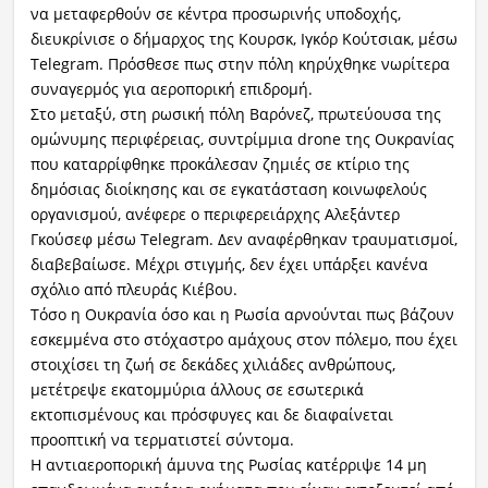
να μεταφερθούν σε κέντρα προσωρινής υποδοχής,
διευκρίνισε ο δήμαρχος της Κουρσκ, Ιγκόρ Κούτσιακ, μέσω
Telegram. Πρόσθεσε πως στην πόλη κηρύχθηκε νωρίτερα
συναγερμός για αεροπορική επιδρομή.
Στο μεταξύ, στη ρωσική πόλη Βαρόνεζ, πρωτεύουσα της
ομώνυμης περιφέρειας, συντρίμμια drone της Ουκρανίας
που καταρρίφθηκε προκάλεσαν ζημιές σε κτίριο της
δημόσιας διοίκησης και σε εγκατάσταση κοινωφελούς
οργανισμού, ανέφερε ο περιφερειάρχης Αλεξάντερ
Γκούσεφ μέσω Telegram. Δεν αναφέρθηκαν τραυματισμοί,
διαβεβαίωσε. Μέχρι στιγμής, δεν έχει υπάρξει κανένα
σχόλιο από πλευράς Κιέβου.
Τόσο η Ουκρανία όσο και η Ρωσία αρνούνται πως βάζουν
εσκεμμένα στο στόχαστρο αμάχους στον πόλεμο, που έχει
στοιχίσει τη ζωή σε δεκάδες χιλιάδες ανθρώπους,
μετέτρεψε εκατομμύρια άλλους σε εσωτερικά
εκτοπισμένους και πρόσφυγες και δε διαφαίνεται
προοπτική να τερματιστεί σύντομα.
Η αντιαεροπορική άμυνα της Ρωσίας κατέρριψε 14 μη