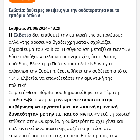
Ελβετία: Δεύτερες σκέψεις για την ουδετερότητα και το
Ραδιόφωνο
εμπόριο όπλων
LIVE
Σάββατο, 31/08/2024 - 13:29
Εκπομπές
Η
Ελβετία
δεν επιθυμεί την εμπλοκή της σε πολέμους
αλλά «της αρέσει να βγάζει χρήματα», σχολιάζει
δημοσίευμα του Politico. Η σύγκρουση μεταξύ αυτών των
δύο επιδιώξεων αλλά και οι ανησυχίες ότι ο Ρώσος
Πολιτισμός
πρόεδρος Βλαντιμίρ Πούτιν αποτελεί κίνδυνο για
ολόκληρη την Ευρώπη, έχει ωθήσει την ουδέτερη από το
1515, Ελβετία, να επανεξετάσει την αμυντική της
πολιτική.
Σε μια έκθεση-βόμβα που δημοσιεύθηκε την Πέμπτη,
ομάδα Ελβετών εμπειρογνωμόνων
συνιστά στην
κυβέρνηση να εργαστεί για μια «κοινή αμυντική
δυνατότητα» με την Ε.Ε. και το ΝΑΤΟ
. «Μετά τη ρωσική
επίθεση στην Ουκρανία, η ουδετερότητα έχει γίνει και
πάλι αντικείμενο πολιτικής συζήτησης, τόσο στο
εσωτερικό όσο και στο εξωτερικό. Η πίεση προς την