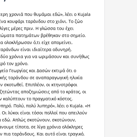
τερη χρονιά που θυμάμαι εδώ», λέει ο Kujala
ένα κουφάρι ταράνδου στο χιόνι. Το ζώο
ίγες μέρες πριν. Η γλώσσα του έχει
υπώματα πατημάτων βρέθηκαν στο σημείο.
α ολοκλήρωσαν ό,τι είχε απομείνει.
αράνδων είναι ιδιαίτερα οδυνηρή.
 δύο χρόνια για να ωριμάσουν και συνήθως
κρό τον χρόνο.
είο Γεωργίας και Δασών εκτιμά ότι ο
υκής ταράνδου σε αναπαραγωγική ηλικία
ν σκοτωθεί. Επιπλέον, οι κτηνοτρόφοι
ζητώντας αποζημιώσεις από το κράτος, οι
εν καλύπτουν το πραγματικό κόστος.
πηρό. Πολύ, πολύ λυπηρό», λέει ο Kujala. «Η
. Οι λύκοι είναι τόσοι πολλοί που απειλούν
α εδώ. Απλώς σκοτώνουν, σκοτώνουν,
νουμε τίποτα, σε λίγα χρόνια ολόκληρες
ν πια ταράνδους. Και αυτό είναι τραγικό,