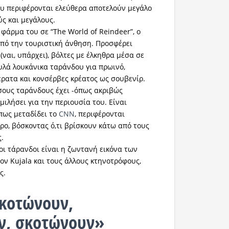
ου περιφέρονται ελεύθερα αποτελούν μεγάλο
ύς και μεγάλους.
φάρμα του σε “The World of Reindeer”, ο
από την τουριστική άνθηση. Προσφέρει
(ναι, υπάρχει), βόλτες με έλκηθρα μέσα σε
υλά λουκάνικα ταράνδου για πρωινό,
έρατα και κονσέρβες κρέατος ως σουβενίρ.
σους ταράνδους έχει -όπως ακριβώς
μιλήσει για την περιουσία του. Είναι
όπως μεταδίδει το
CNN
, περιφέρονται
ρο, βόσκοντας ό,τι βρίσκουν κάτω από τους
.
 οι τάρανδοι είναι η ζωντανή εικόνα των
ον Kujala και τους άλλους κτηνοτρόφους,
ς.
κοτώνουν,
ν, σκοτώνουν»