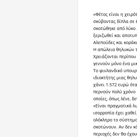
«Φέτος είναι η χειρό
σκύβοντας δίπλα σε 
σκοτώθηκε από λύκο λ
ξεριζωθεί και αποτ
Αλεπούδες και κοράκι
Η απώλεια θηλυκών τ
Χρειάζονται περίπου
γεννούν μόνο ένα μι
Το φινλανδικό υπουργ
ιδιοκτήτης μιας θηλ
χάνει 1.572 ευρώ ότα
περνούν πολύ χρόνο 
οποίες, όπως λένε, δ
«Είναι πραγματικά λυ
ισορροπία έχει χαθεί
ολόκληρο το σύστημ
σκοτώνουν. Αν δεν κά
περιοχές δεν θα έχου