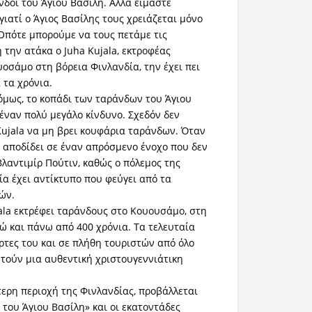
νδοι του Άγιου Βασίλη. Αλλά είμαστε
γιατί ο Άγιος Βασίλης τους χρειάζεται μόνο
 Οπότε μπορούμε να τους πετάμε τις
 την ατάκα ο Juha Kujala, εκτροφέας
οσάμο στη βόρεια Φινλανδία, την έχει πει
 τα χρόνια.
 όμως, το κοπάδι των ταράνδων του Άγιου
 έναν πολύ μεγάλο κίνδυνο. Σχεδόν δεν
Kujala να μη βρει κουφάρια ταράνδων. Όταν
ς αποδίδει σε έναν απρόσμενο ένοχο που δεν
Βλαντιμίρ Πούτιν, καθώς ο πόλεμος της
α έχει αντίκτυπο που φεύγει από τα
ρών.
jala εκτρέφει ταράνδους στο Κουουσάμο, στη
δώ και πάνω από 400 χρόνια. Τα τελευταία
όρτες του και σε πλήθη τουριστών από όλο
τούν μια αυθεντική χριστουγεννιάτικη
τερη περιοχή της Φινλανδίας, προβάλλεται
 του Άγιου Βασίλη» και οι εκατοντάδες