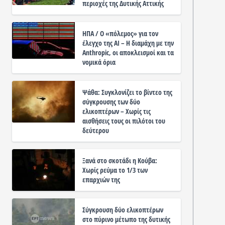
περιοχές της Δυτικής Αττικής
ΗΠΑ / Ο «πόλεμος» για τον
έλεγχο της ΑΙ – Η διαμάχη με την
Anthropic, οι αποκλεισμοί και τα
νομικά όρια
Ψάθα: Συγκλονίζει το βίντεο της
σύγκρουσης των δύο
ελικοπτέρων – Χωρίς τις
αισθήσεις τους οι πιλότοι του
δεύτερου
Ξανά στο σκοτάδι η Κούβα:
Χωρίς ρεύμα το 1/3 των
επαρχιών της
Σύγκρουση δύο ελικοπτέρων
στο πύρινο μέτωπο της δυτικής