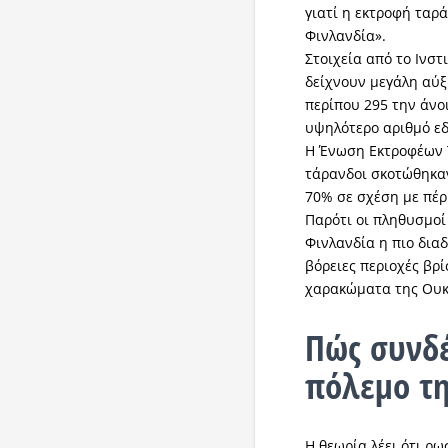
γιατί η εκτροφή ταρ
Φινλανδία».
Στοιχεία από το Ινσ
δείχνουν μεγάλη αύ
περίπου 295 την άνοι
υψηλότερο αριθμό εδ
Η Ένωση Εκτροφέων 
τάρανδοι σκοτώθηκα
70% σε σχέση με πέρ
Παρότι οι πληθυσμοί
Φινλανδία η πιο διαδ
βόρειες περιοχές βρί
χαρακώματα της Ουκ
Πώς συνδέ
πόλεμο τη
Η θεωρία λέει ότι ρ