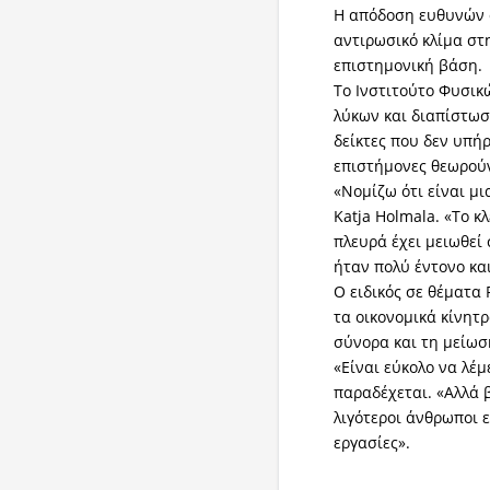
Η απόδοση ευθυνών σ
αντιρωσικό κλίμα στη
επιστημονική βάση.
Το Ινστιτούτο Φυσικ
λύκων και διαπίστω
δείκτες που δεν υπή
επιστήμονες θεωρούν
«Νομίζω ότι είναι μι
Katja Holmala. «Το κ
πλευρά έχει μειωθεί
ήταν πολύ έντονο κα
Ο ειδικός σε θέματα
τα οικονομικά κίνητ
σύνορα και τη μείωσ
«Είναι εύκολο να λέμ
παραδέχεται. «Αλλά β
λιγότεροι άνθρωποι ε
εργασίες».