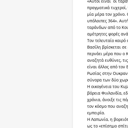
«Αυτοί είναι οι τάρα
πραγματικά τυχεροί, 
μία μέρα τον χρόνο.
υπόλοιπες 364». Αυτή
ταράνδων από το Κου
αμέτρητες φορές ανά
Τον τελευταίο καιρό
Βασίλη βρίσκεται σε
περνάει μέρα που ο 
αναζητά ευθύνες, τι
είναι άλλος από τον 
Ρωσίας στην Ουκρανί
σύνορα των δύο χω
Η οικογένεια του Ku
βόρεια Φινλανδία, ε
χρόνια, άνοιξε τις π
τον κόσμο που αναζη
εμπειρία.
Η Λαπωνία, η βορειό
ως το «επίσημο σπίτι