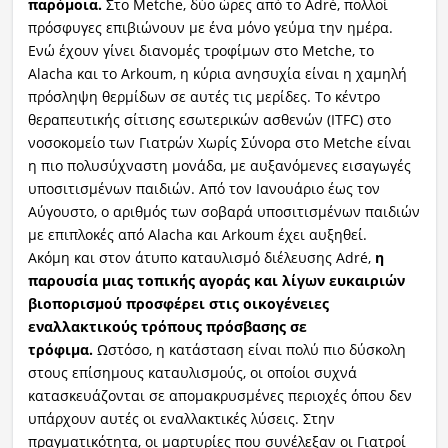
παρόμοια.
Στο Metche, δύο ώρες από το Adré, πολλοί
πρόσφυγες επιβιώνουν με ένα μόνο γεύμα την ημέρα.
Ενώ έχουν γίνει διανομές τροφίμων στο Metche, το
Alacha και το Arkoum, η κύρια ανησυχία είναι η χαμηλή
πρόσληψη θερμίδων σε αυτές τις μερίδες. Το κέντρο
θεραπευτικής σίτισης εσωτερικών ασθενών (ITFC) στο
νοσοκομείο των Γιατρών Χωρίς Σύνορα στο Metche είναι
η πιο πολυσύχναστη μονάδα, με αυξανόμενες εισαγωγές
υποσιτισμένων παιδιών. Από τον Ιανουάριο έως τον
Αύγουστο, ο αριθμός των σοβαρά υποσιτισμένων παιδιών
με επιπλοκές από Alacha και Arkoum έχει αυξηθεί.
Ακόμη και στον άτυπο καταυλισμό διέλευσης Adré,
η
παρουσία μιας τοπικής αγοράς και λίγων ευκαιριών
βιοπορισμού προσφέρει στις οικογένειες
εναλλακτικούς τρόπους πρόσβασης σε
τρόφιμα.
Ωστόσο, η κατάσταση είναι πολύ πιο δύσκολη
στους επίσημους καταυλισμούς, οι οποίοι συχνά
κατασκευάζονται σε απομακρυσμένες περιοχές όπου δεν
υπάρχουν αυτές οι εναλλακτικές λύσεις. Στην
πραγματικότητα, οι μαρτυρίες που συνέλεξαν οι Γιατροί