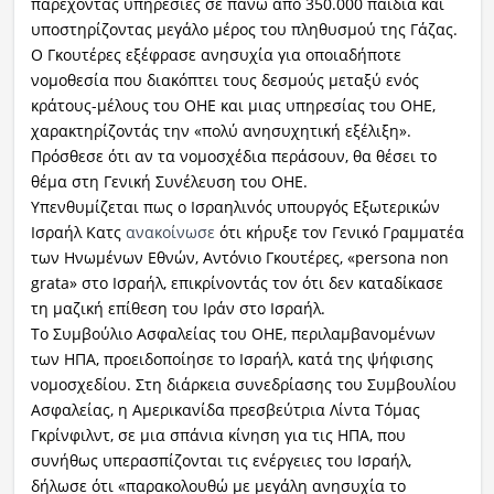
παρέχοντας υπηρεσίες σε πάνω από 350.000 παιδιά και
υποστηρίζοντας μεγάλο μέρος του πληθυσμού της Γάζας.
Ο Γκουτέρες εξέφρασε ανησυχία για οποιαδήποτε
νομοθεσία που διακόπτει τους δεσμούς μεταξύ ενός
κράτους-μέλους του ΟΗΕ και μιας υπηρεσίας του ΟΗΕ,
χαρακτηρίζοντάς την «πολύ ανησυχητική εξέλιξη».
Πρόσθεσε ότι αν τα νομοσχέδια περάσουν, θα θέσει το
θέμα στη Γενική Συνέλευση του ΟΗΕ.
Υπενθυμίζεται πως ο Ισραηλινός υπουργός Εξωτερικών
Ισραήλ Κατς
ανακοίνωσε
ότι κήρυξε τον Γενικό Γραμματέα
των Ηνωμένων Εθνών, Αντόνιο Γκουτέρες, «persona non
grata» στο Ισραήλ, επικρίνοντάς τον ότι δεν καταδίκασε
τη μαζική επίθεση του Ιράν στο Ισραήλ.
Το Συμβούλιο Ασφαλείας του ΟΗΕ, περιλαμβανομένων
των ΗΠΑ, προειδοποίησε το Ισραήλ, κατά της ψήφισης
νομοσχεδίου. Στη διάρκεια συνεδρίασης του Συμβουλίου
Ασφαλείας, η Αμερικανίδα πρεσβεύτρια Λίντα Τόμας
Γκρίνφιλντ, σε μια σπάνια κίνηση για τις ΗΠΑ, που
συνήθως υπερασπίζονται τις ενέργειες του Ισραήλ,
δήλωσε ότι «παρακολουθώ με μεγάλη ανησυχία το