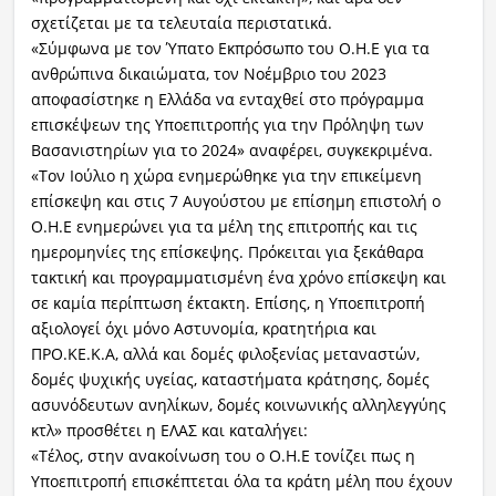
σχετίζεται με τα τελευταία περιστατικά.
«Σύμφωνα με τον Ύπατο Εκπρόσωπο του Ο.Η.Ε για τα
ανθρώπινα δικαιώματα, τον Νοέμβριο του 2023
αποφασίστηκε η Ελλάδα να ενταχθεί στο πρόγραμμα
επισκέψεων της Υποεπιτροπής για την Πρόληψη των
Βασανιστηρίων για το 2024» αναφέρει, συγκεκριμένα.
«Τον Ιούλιο η χώρα ενημερώθηκε για την επικείμενη
επίσκεψη και στις 7 Αυγούστου με επίσημη επιστολή ο
Ο.Η.Ε ενημερώνει για τα μέλη της επιτροπής και τις
ημερομηνίες της επίσκεψης. Πρόκειται για ξεκάθαρα
τακτική και προγραμματισμένη ένα χρόνο επίσκεψη και
σε καμία περίπτωση έκτακτη. Επίσης, η Υποεπιτροπή
αξιολογεί όχι μόνο Αστυνομία, κρατητήρια και
ΠΡΟ.ΚΕ.Κ.Α, αλλά και δομές φιλοξενίας μεταναστών,
δομές ψυχικής υγείας, καταστήματα κράτησης, δομές
ασυνόδευτων ανηλίκων, δομές κοινωνικής αλληλεγγύης
κτλ» προσθέτει η ΕΛΑΣ και καταλήγει:
«Τέλος, στην ανακοίνωση του ο Ο.Η.Ε τονίζει πως η
Υποεπιτροπή επισκέπτεται όλα τα κράτη μέλη που έχουν