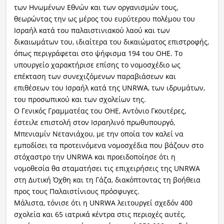
των Ηνωμένων Εθνών και των οργανισμών τους,
θεωρώντας την ως μέρος του ευρύτερου πολέμου του
Ισραήλ κατά του παλαιστινιακού λαού και των
δικαιωμάτων του, ιδιαίτερα του δικαιώματος επιστροφής,
όπως περιγράφεται στο ψήφισμα 194 του ΟΗΕ. Το
υπουργείο χαρακτήρισε επίσης το νομοσχέδιο ως
επέκταση των συνεχιζόμενων παραβιάσεων και
επιθέσεων του Ισραήλ κατά της UNRWA, των ιδρυμάτων,
του προσωπικού και των σχολείων της.
Ο Γενικός Γραμματέας του ΟΗΕ, Αντόνιο Γκουτέρες,
έστειλε επιστολή στον Ισραηλινό πρωθυπουργό,
Μπενιαμίν Νετανιάχου, με την οποία τον καλεί να
εμποδίσει τα προτεινόμενα νομοσχέδια που βάζουν στο
στόχαστρο την UNRWA και προειδοποίησε ότι η
νομοθεσία θα σταματήσει τις επιχειρήσεις της UNRWA
στη Δυτική Όχθη και τη Γάζα, διακόπτοντας τη βοήθεια
προς τους Παλαιστίνιους πρόσφυγες.
Μάλιστα, τόνισε ότι η UNRWA λειτουργεί σχεδόν 400
σχολεία και 65 ιατρικά κέντρα στις περιοχές αυτές,