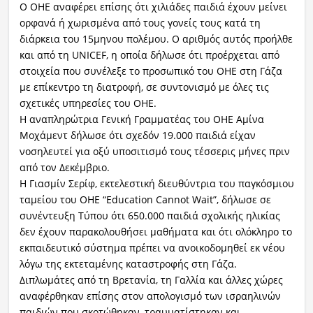
Ο ΟΗΕ αναφέρει επίσης ότι χιλιάδες παιδιά έχουν μείνει
ορφανά ή χωρισμένα από τους γονείς τους κατά τη
διάρκεια του 15μηνου πολέμου. Ο αριθμός αυτός προήλθε
και από τη UNICEF, η οποία δήλωσε ότι προέρχεται από
στοιχεία που συνέλεξε το προσωπικό του ΟΗΕ στη Γάζα
με επίκεντρο τη διατροφή, σε συντονισμό με όλες τις
σχετικές υπηρεσίες του ΟΗΕ.
Η αναπληρώτρια Γενική Γραμματέας του ΟΗΕ Αμίνα
Μοχάμεντ δήλωσε ότι σχεδόν 19.000 παιδιά είχαν
νοσηλευτεί για οξύ υποσιτισμό τους τέσσερις μήνες πριν
από τον Δεκέμβριο.
Η Γιασμίν Σερίφ, εκτελεστική διευθύντρια του παγκόσμιου
ταμείου του ΟΗΕ “Education Cannot Wait”, δήλωσε σε
συνέντευξη Τύπου ότι 650.000 παιδιά σχολικής ηλικίας
δεν έχουν παρακολουθήσει μαθήματα και ότι ολόκληρο το
εκπαιδευτικό σύστημα πρέπει να ανοικοδομηθεί εκ νέου
λόγω της εκτεταμένης καταστροφής στη Γάζα.
Διπλωμάτες από τη Βρετανία, τη Γαλλία και άλλες χώρες
αναφέρθηκαν επίσης στον απολογισμό των ισραηλινών
παιδιών που σκοτώθηκαν, τραυματίστηκαν και