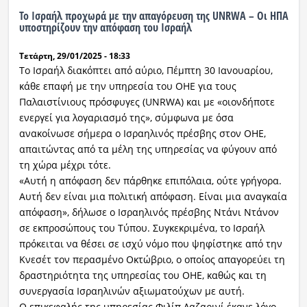
Το Ισραήλ προχωρά με την απαγόρευση της UNRWA – Οι ΗΠΑ
Ραδιόφωνο
υποστηρίζουν την απόφαση του Ισραήλ
LIVE
Τετάρτη, 29/01/2025 - 18:33
Το Ισραήλ διακόπτει από αύριο, Πέμπτη 30 Ιανουαρίου,
Εκπομπές
κάθε επαφή με την υπηρεσία του ΟΗΕ για τους
Παλαιστίνιους πρόσφυγες (UNRWA) και με «οιονδήποτε
ενεργεί για λογαριασμό της», σύμφωνα με όσα
Πολιτισμός
ανακοίνωσε σήμερα ο Ισραηλινός πρέσβης στον ΟΗΕ,
απαιτώντας από τα μέλη της υπηρεσίας να φύγουν από
τη χώρα μέχρι τότε.
«Αυτή η απόφαση δεν πάρθηκε επιπόλαια, ούτε γρήγορα.
Αυτή δεν είναι μια πολιτική απόφαση. Είναι μια αναγκαία
απόφαση», δήλωσε ο Ισραηλινός πρέσβης Ντάνι Ντάνον
σε εκπροσώπους του Τύπου. Συγκεκριμένα, το Ισραήλ
πρόκειται να θέσει σε ισχύ νόμο που ψηφίστηκε από την
Κνεσέτ τον περασμένο Οκτώβριο, ο οποίος απαγορεύει τη
δραστηριότητα της υπηρεσίας του ΟΗΕ, καθώς και τη
συνεργασία Ισραηλινών αξιωματούχων με αυτή.
Ο επικεφαλής της υπηρεσίας Φιλίπ Λαζαρινί έκανε λόγο