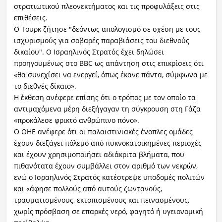
στρατιωτικού πλεονεκτήματος και τις προφυλάξεις στις
επιθέσεις.
Ο Τουρκ ζήτησε "δεόντως απολογισμό σε σχέση με τους
ισχυρισμούς για σοβαρές παραβιάσεις του διεθνούς
δικαίου". Ο Ισραηλινός Στρατός έχει δηλώσει
προηγουμένως στο BBC ως απάντηση στις επικρίσεις ότι
«θα συνεχίσει να ενεργεί, όπως έκανε πάντα, σύμφωνα με
το διεθνές δίκαιο».
Η έκθεση ανέφερε επίσης ότι ο τρόπος με τον οποίο τα
αντιμαχόμενα μέρη διεξήγαγαν τη σύγκρουση στη Γάζα
«προκάλεσε φρικτό ανθρώπινο πόνο».
Ο ΟΗΕ ανέφερε ότι οι παλαιστινιακές ένοπλες ομάδες
έχουν διεξάγει πόλεμο από πυκνοκατοικημένες περιοχές
και έχουν χρησιμοποιήσει αδιάκριτα βλήματα, που
πιθανότατα έχουν συμβάλλει στον αριθμό των νεκρών,
ενώ ο Ισραηλινός Στρατός κατέστρεψε υποδομές πολιτών
και «άφησε πολλούς από αυτούς ζωντανούς,
τραυματισμένους, εκτοπισμένους και πεινασμένους,
χωρίς πρόσβαση σε επαρκές νερό, φαγητό ή υγειονομική