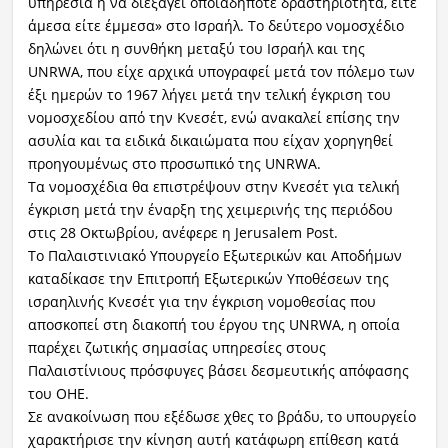
υπηρεσία ή να διεξάγει οποιαδήποτε δραστηριότητα, είτε
άμεσα είτε έμμεσα» στο Ισραήλ. Το δεύτερο νομοσχέδιο
δηλώνει ότι η συνθήκη μεταξύ του Ισραήλ και της
UNRWA, που είχε αρχικά υπογραφεί μετά τον πόλεμο των
έξι ημερών το 1967 λήγει μετά την τελική έγκριση του
νομοσχεδίου από την Κνεσέτ, ενώ ανακαλεί επίσης την
ασυλία και τα ειδικά δικαιώματα που είχαν χορηγηθεί
προηγουμένως στο προσωπικό της UNRWA.
Τα νομοσχέδια θα επιστρέψουν στην Κνεσέτ για τελική
έγκριση μετά την έναρξη της χειμερινής της περιόδου
στις 28 Οκτωβρίου, ανέφερε η Jerusalem Post.
Το Παλαιστινιακό Υπουργείο Εξωτερικών και Αποδήμων
καταδίκασε την Επιτροπή Εξωτερικών Υποθέσεων της
ισραηλινής Κνεσέτ για την έγκριση νομοθεσίας που
αποσκοπεί στη διακοπή του έργου της UNRWA, η οποία
παρέχει ζωτικής σημασίας υπηρεσίες στους
Παλαιστίνιους πρόσφυγες βάσει δεσμευτικής απόφασης
του ΟΗΕ.
Σε ανακοίνωση που εξέδωσε χθες το βράδυ, το υπουργείο
χαρακτήρισε την κίνηση αυτή κατάφωρη επίθεση κατά