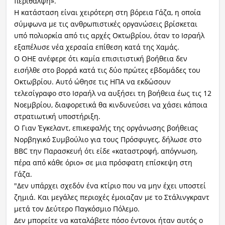
περίθαλψη».
Η κατάσταση είναι χειρότερη στη βόρεια Γάζα, η οποία
σύμφωνα με τις ανθρωπιστικές οργανώσεις βρίσκεται
υπό πολιορκία από τις αρχές Οκτωβρίου, όταν το Ισραήλ
εξαπέλυσε νέα χερσαία επίθεση κατά της Χαμάς.
Ο ΟΗΕ ανέφερε ότι καμία επισιτιστική βοήθεια δεν
εισήλθε στο βορρά κατά τις δύο πρώτες εβδομάδες του
Οκτωβρίου. Αυτό ώθησε τις ΗΠΑ να εκδώσουν
τελεσίγραφο στο Ισραήλ να αυξήσει τη βοήθεια έως τις 12
Νοεμβρίου, διαφορετικά θα κινδυνεύσει να χάσει κάποια
στρατιωτική υποστήριξη.
Ο Γιαν Έγκελαντ, επικεφαλής της οργάνωσης βοήθειας
Νορβηγικό Συμβούλιο για τους Πρόσφυγες, δήλωσε στο
BBC την Παρασκευή ότι είδε «καταστροφή, απόγνωση,
πέρα ​​από κάθε όριο» σε μια πρόσφατη επίσκεψη στη
Γάζα.
"Δεν υπάρχει σχεδόν ένα κτίριο που να μην έχει υποστεί
ζημιά. Και μεγάλες περιοχές έμοιαζαν με το Στάλινγκραντ
μετά τον Δεύτερο Παγκόσμιο Πόλεμο.
Δεν μπορείτε να καταλάβετε πόσο έντονοι ήταν αυτός ο