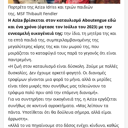
Πορτρέτο της Aziza Idriss και τριών παιδιών
της. MSF Thibault Fendler
Η Aziza βρίσκεται στον καταυλισμό Aboutengue εδώ
και ένα χρόνο (έφτασε τον Ιούλιο του 2023) με την
εννεαμελή οικογένειά της:
την ίδια, τη μητέρα της και
τα επτά παιδιά της, συμπεριλαμβανομένης της
μεγαλύτερης κόρης της και του μωρού της, που
μοιράζεται το καταφύγιό τους παρά το γεγονός ότι είναι
παντρεμένη.
«Η ζωή στον καταυλισμό είναι δύσκολη. Ζούμε με πολλές
δυσκολίες. Δεν έχουμε αρκετό φαγητό. Οι διανομές
τροφίμων γίνονται μια φορά το μήνα, αλλά οι μερίδες
είναι τόσο μικρές που συνήθως μας τελειώνουν τα
τρόφιμα πολύ πριν από την επόμενη διανομή».
Για να συντηρήσει την οικογένειά της, η Aziza εργάζεται
συνήθως σε κοντινά αγροκτήματα. «Μας λείπουν τα
πάντα. Υποτίθεται ότι θα δούλευα σήμερα, αλλά είμαι
άρρωστη».
«Αλλά το να πηγαίνουμε στο δάσος ενέχει κίνδυνο, καθώς