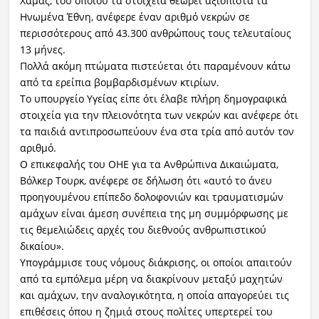
Χαμάς, του οποίου τα στοιχεία θεωρεί αξιόπιστα τα
Ηνωμένα Έθνη, ανέφερε έναν αριθμό νεκρών σε
περισσότερους από 43.300 ανθρώπους τους τελευταίους
13 μήνες.
Πολλά ακόμη πτώματα πιστεύεται ότι παραμένουν κάτω
από τα ερείπια βομβαρδισμένων κτιρίων.
Το υπουργείο Υγείας είπε ότι έλαβε πλήρη δημογραφικά
στοιχεία για την πλειονότητα των νεκρών και ανέφερε ότι
τα παιδιά αντιπροσωπεύουν ένα στα τρία από αυτόν τον
αριθμό.
Ο επικεφαλής του ΟΗΕ για τα Ανθρώπινα Δικαιώματα,
Βόλκερ Τουρκ, ανέφερε σε δήλωση ότι «αυτό το άνευ
προηγουμένου επίπεδο δολοφονιών και τραυματισμών
αμάχων είναι άμεση συνέπεια της μη συμμόρφωσης με
τις θεμελιώδεις αρχές του διεθνούς ανθρωπιστικού
δικαίου».
Υπογράμμισε τους νόμους διάκρισης, οι οποίοι απαιτούν
από τα εμπόλεμα μέρη να διακρίνουν μεταξύ μαχητών
και αμάχων, την αναλογικότητα, η οποία απαγορεύει τις
επιθέσεις όπου η ζημιά στους πολίτες υπερτερεί του