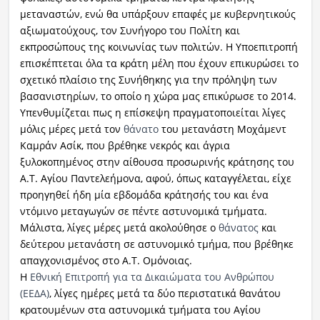
μεταναστών, ενώ θα υπάρξουν επαφές με κυβερνητικούς
αξιωματούχους, τον Συνήγορο του Πολίτη και
εκπροσώπους της κοινωνίας των πολιτών. Η Υποεπιτροπή
επισκέπτεται όλα τα κράτη μέλη που έχουν επικυρώσει το
σχετικό πλαίσιο της Συνήθηκης για την πρόληψη των
βασανιστηρίων, το οποίο η χώρα μας επικύρωσε το 2014.
Υπενθυμίζεται πως η επίσκεψη πραγματοποιείται λίγες
μόλις μέρες μετά τον
θάνατο
του μετανάστη Μοχάμεντ
Καμράν Ασίκ, που βρέθηκε νεκρός και άγρια
ξυλοκοπημένος στην αίθουσα προσωρινής κράτησης του
Α.Τ. Αγίου Παντελεήμονα, αφού, όπως καταγγέλεται, είχε
προηγηθεί ήδη μία εβδομάδα κράτησής του και ένα
ντόμινο μεταγωγών σε πέντε αστυνομικά τμήματα.
Μάλιστα, λίγες μέρες μετά ακολούθησε ο
θάνατος
και
δεύτερου μετανάστη σε αστυνομικό τμήμα, που βρέθηκε
απαγχονισμένος στο Α.Τ. Ομόνοιας.
Η
Εθνική Επιτροπή για τα Δικαιώματα του Ανθρώπου
(ΕΕΔΑ)
, λίγες ημέρες μετά τα δύο περιστατικά θανάτου
κρατουμένων στα αστυνομικά τμήματα του Αγίου