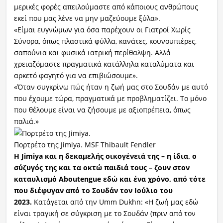
μερικές φορές απειλούμαστε από κάποιους ανθρώπους
εκεί που μας λένε να μην μαζεύουμε ξύλα».
«Είμαι ευγνώμων για όσα παρέχουν οι Γιατροί Χωρίς
Σύνορα, όπως πλαστικά φύλλα, κανάτες, κουνουπιέρες,
σαπούνια και φυσικά ιατρική περίθαλψη. Αλλά
χρειαζόμαστε πραγματικά κατάλληλα καταλύματα και
αρκετό φαγητό για να επιβιώσουμε».
«Όταν συγκρίνω πώς ήταν η ζωή μας στο Σουδάν με αυτό
που έχουμε τώρα, πραγματικά με προβληματίζει. Το μόνο
που θέλουμε είναι να ζήσουμε με αξιοπρέπεια, όπως
παλιά.»
Πορτρέτο της Jimiya. MSF Thibault Fendler
Η Jimiya και η δεκαμελής οικογένειά της – η ίδια, ο
σύζυγός της και τα οκτώ παιδιά τους – ζουν στον
καταυλισμό Aboutengue εδώ και ένα χρόνο, από τότε
που διέφυγαν από το Σουδάν τον Ιούλιο του
2023.
Κατάγεται από την Umm Dukhn: «Η ζωή μας εδώ
είναι τραγική σε σύγκριση με το Σουδάν (πριν από τον