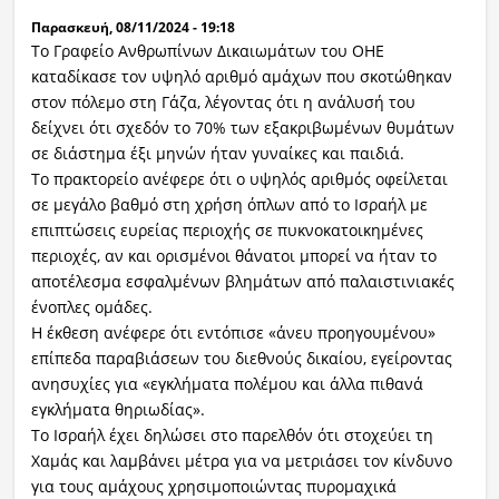
Παρασκευή, 08/11/2024 - 19:18
Tο Γραφείο Ανθρωπίνων Δικαιωμάτων του ΟΗΕ
καταδίκασε τον υψηλό αριθμό αμάχων που σκοτώθηκαν
στον πόλεμο στη Γάζα, λέγοντας ότι η ανάλυσή του
δείχνει ότι σχεδόν το 70% των εξακριβωμένων θυμάτων
σε διάστημα έξι μηνών ήταν γυναίκες και παιδιά.
Το πρακτορείο ανέφερε ότι ο υψηλός αριθμός οφείλεται
σε μεγάλο βαθμό στη χρήση όπλων από το Ισραήλ με
επιπτώσεις ευρείας περιοχής σε πυκνοκατοικημένες
περιοχές, αν και ορισμένοι θάνατοι μπορεί να ήταν το
αποτέλεσμα εσφαλμένων βλημάτων από παλαιστινιακές
ένοπλες ομάδες.
Η έκθεση ανέφερε ότι εντόπισε «άνευ προηγουμένου»
επίπεδα παραβιάσεων του διεθνούς δικαίου, εγείροντας
ανησυχίες για «εγκλήματα πολέμου και άλλα πιθανά
εγκλήματα θηριωδίας».
Το Ισραήλ έχει δηλώσει στο παρελθόν ότι στοχεύει τη
Χαμάς και λαμβάνει μέτρα για να μετριάσει τον κίνδυνο
για τους αμάχους χρησιμοποιώντας πυρομαχικά