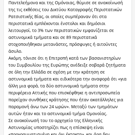
Παντελεήμονα και της Ομόνοιας, θύμισε σε ανακοίνωσή
της τις εκθέσεις του Δικτύου Καταγραφής Περιστατικών
Ρατσιστικής Βίας, οι οποίες συμπέραναν ότι στα
περιστατικά εμπλέκονται ένστολοι και δημόσιοι
λειτουργοί, το 3% των περιστατικών εμφανίζεται σε
αστυνομικά τμήματα και σε 89 περιστατικά
στοχοποιήθηκαν μετανάστες, πρόσφυγες ή αιτούντες
άσυλο.
Ακόμη, τόνισε ότι η Επιτροπή κατά των βασανιστηρίων
του Συμβουλίου της Ευρώπης ανέδειξε σοβαρά ζητήματα
σε όλη την Ελλάδα σε σχέση με την κράτηση σε
αστυνομικά τμήματα και ειδικότερα την αναφορά ότι «για
άλλη μια φορά, τα δύο αστυνομικά τμήματα στην
περιφέρεια Αττικής που επισκέφθηκε η αντιπροσωπεία
παρείχαν συνθήκες κράτησης που ήταν ακατάλληλες για
παραμονή άνω των 24 ωρών». Μεταξύ των τμημάτων
αυτών ήταν και το αστυνομικό τμήμα Ομονοίας.
Σε ανακοίνωσή του το αρχηγείο της Ελληνικής
Αστυνομίας υποστηρίζει πως η επίσκεψη είναι
«προγραμματισμένη και όχι έκτακτη», και άρα δεν