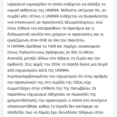
ισραηλινό νομοσχέδιο το οποίο ενδέχεται να αλλάξει το
νομικό καθεστώς της UNRWA. Μάλιστα, εκτίμησε ότι, αν
συμβεί κάτι τέτοιο, η UNRWA ενδέχεται να δυσκολεύεται
«να επικοινωνεί με Ισραηλινούς αξιωματούχους», ενώ
είναι πιθανό «να καταργηθούν τα προνόμια και η
διπλωματική ασυλία που χαίρουν οι οργανώσεις και οι
εργαζόμενοι στον ΟΗΕ σε όλο τον πλανήτη».
Η UNRWA ιδρύθηκε το 1949 και παρέχει ανακούφιση
στους Παλαιστίνιους πρόσφυγες σε όλη τη Μέση
Ανατολή, μεταξύ άλλων στο Λίβανο, τη Συρία και την
Ιορδανία. Στις αρχές του 2024, το Ισραήλ έκανε μια σειρά
από ισχυρισμούς κατά της UNRWA,
συμπεριλαμβανομένου του ισχυρισμού ότι ένας αριθμός
του προσωπικού της στη Λωρίδα της Γάζας είχε
συμμετάσχει στην επίθεση της 7ης Οκτωβρίου. Οι
παραπάνω ισχυρισμοί οδήγησαν σε περικοπές της
χρηματοδότησης του οργανισμού, η οποία στη συνέχεια
αποκαταστάθηκε, καθώς το Ισραήλ δεν κατάφερε να
αποδείξει πως «η Χαμάς έχει διεισδύσει πλήρως» στην