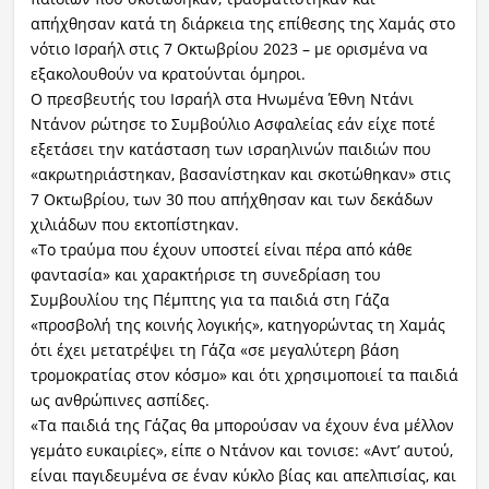
απήχθησαν κατά τη διάρκεια της επίθεσης της Χαμάς στο
νότιο Ισραήλ στις 7 Οκτωβρίου 2023 – με ορισμένα να
εξακολουθούν να κρατούνται όμηροι.
Ο πρεσβευτής του Ισραήλ στα Ηνωμένα Έθνη Ντάνι
Ντάνον ρώτησε το Συμβούλιο Ασφαλείας εάν είχε ποτέ
εξετάσει την κατάσταση των ισραηλινών παιδιών που
«ακρωτηριάστηκαν, βασανίστηκαν και σκοτώθηκαν» στις
7 Οκτωβρίου, των 30 που απήχθησαν και των δεκάδων
χιλιάδων που εκτοπίστηκαν.
«Το τραύμα που έχουν υποστεί είναι πέρα από κάθε
φαντασία» και χαρακτήρισε τη συνεδρίαση του
Συμβουλίου της Πέμπτης για τα παιδιά στη Γάζα
«προσβολή της κοινής λογικής», κατηγορώντας τη Χαμάς
ότι έχει μετατρέψει τη Γάζα «σε μεγαλύτερη βάση
τρομοκρατίας στον κόσμο» και ότι χρησιμοποιεί τα παιδιά
ως ανθρώπινες ασπίδες.
«Τα παιδιά της Γάζας θα μπορούσαν να έχουν ένα μέλλον
γεμάτο ευκαιρίες», είπε o Ντάνον και τονισε: «Αντ’ αυτού,
είναι παγιδευμένα σε έναν κύκλο βίας και απελπισίας, και