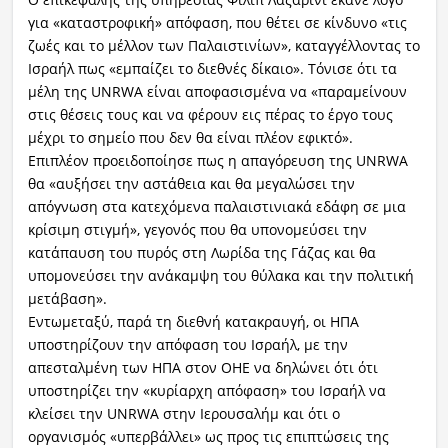
για «καταστροφική» απόφαση, που θέτει σε κίνδυνο «τις
ζωές και το μέλλον των Παλαιστινίων», καταγγέλλοντας το
Ισραήλ πως «εμπαίζει το διεθνές δίκαιο». Τόνισε ότι τα
μέλη της UNRWA είναι αποφασισμένα να «παραμείνουν
στις θέσεις τους και να φέρουν εις πέρας το έργο τους
μέχρι το σημείο που δεν θα είναι πλέον εφικτό».
Επιπλέον προειδοποίησε πως η απαγόρευση της UNRWA
θα «αυξήσει την αστάθεια και θα μεγαλώσει την
απόγνωση στα κατεχόμενα παλαιστινιακά εδάφη σε μια
κρίσιμη στιγμή», γεγονός που θα υπονομεύσει την
κατάπαυση του πυρός στη Λωρίδα της Γάζας και θα
υπομονεύσει την ανάκαμψη του θύλακα και την πολιτική
μετάβαση».
Εντωμεταξύ, παρά τη διεθνή κατακραυγή, οι ΗΠΑ
υποστηρίζουν την απόφαση του Ισραήλ, με την
απεσταλμένη των ΗΠΑ στον ΟΗΕ να δηλώνει ότι ότι
υποστηρίζει την «κυρίαρχη απόφαση» του Ισραήλ να
κλείσει την UNRWA στην Ιερουσαλήμ και ότι ο
οργανισμός «υπερβάλλει» ως προς τις επιπτώσεις της