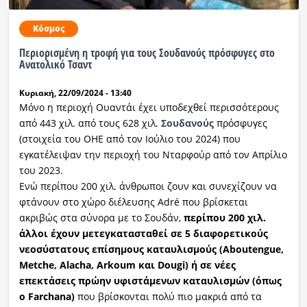
Κόσμος
Περιορισμένη η τροφή για τους Σουδανούς πρόσφυγες στο
Ανατολικό Τσαντ
Κυριακή, 22/09/2024 - 13:40
Μόνο η περιοχή Ουαντάι έχει υποδεχθεί περισσότερους
από 443 χιλ. από τους 628 χιλ.
Σουδανούς
πρόσφυγες
(στοιχεία του ΟΗΕ από τον Ιούλιο του 2024) που
εγκατέλειψαν την περιοχή του Νταρφούρ από τον Απρίλιο
του 2023.
Ενώ περίπου 200 χιλ. άνθρωποι ζουν και συνεχίζουν να
φτάνουν στο χώρο διέλευσης Adré που βρίσκεται
ακριβώς στα σύνορα με το Σουδάν,
περίπου 200 χιλ.
άλλοι έχουν μετεγκατασταθεί σε 5 διαφορετικούς
νεοσύστατους επίσημους καταυλισμούς (Aboutengue,
Metche, Alacha, Arkoum και Dougi) ή σε νέες
επεκτάσεις πρώην υφιστάμενων καταυλισμών (όπως
ο Farchana)
που βρίσκονται πολύ πιο μακριά από τα