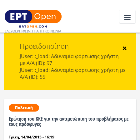
Προειδοποίηση
Ειδήσεις
×
JUser: :_load: Αδυναμία φόρτωσης χρήστη
με Α/Α (ID): 97
Ελλάδα
JUser: :_load: Αδυναμία φόρτωσης χρήστη με
Α/Α (ID): 55
Κοινωνία
Πολιτική
Οικονομία
Πολιτική
Ερώτηση του ΚΚΕ για την αντιμετώπιση του προβλήματος με
Αθλητικά
τους πρόσφυγες
Κόσμος
Τρίτη, 14/04/2015 - 16:19