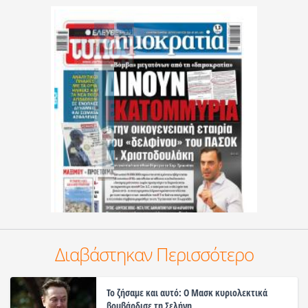
Διαβάστηκαν Περισσότερο
Το ζήσαμε και αυτό: Ο Μασκ κυριολεκτικά
βομβάρδισε τη Σελήνη