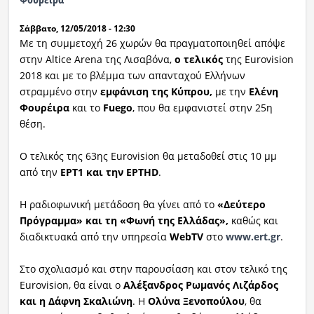
Σάββατο, 12/05/2018 - 12:30
Με τη συμμετοχή 26 χωρών θα πραγματοποιηθεί απόψε
στην Altice Arena της Λισαβόνα,
ο τελικός
της Eurovision
2018 και με το βλέμμα των απανταχού Ελλήνων
στραμμένο στην
εμφάνιση της Κύπρου,
με την
Ελένη
Φουρέιρα
και το
Fuego
, που θα εμφανιστεί στην 25η
θέση.
Ο τελικός της 63ης Eurovision θα μεταδοθεί στις 10 μμ
από την
ΕΡΤ1 και την ΕΡΤHD
.
Η ραδιοφωνική μετάδοση θα γίνει από το
«Δεύτερο
Πρόγραμμα» και τη «Φωνή της Ελλάδας»,
καθώς και
διαδικτυακά από την υπηρεσία
WebTV
στο
www.ert.gr
.
Στο σχολιασμό και στην παρουσίαση και στον τελικό της
Eurovision, θα είναι ο
Αλέξανδρος Ρωμανός Λιζάρδος
και η Δάφνη Σκαλιώνη
. Η
Ολύνα Ξενοπούλου
, θα