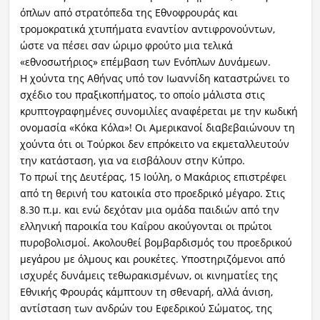
όπλων από στρατόπεδα της Εθνοφρουράς και
τρομοκρατικά χτυπήματα εναντίον αντιφρονούντων,
ώστε να πέσει σαν ώριμο φρούτο μια τελικά
«εθνοσωτήριος» επέμβαση των Ενόπλων Δυνάμεων.
Η χούντα της Αθήνας υπό τον Ιωαννίδη καταστρώνει το
σχέδιο του πραξικοπήματος, το οποίο μάλιστα στις
κρυπτογραφημένες συνομιλίες αναφέρεται με την κωδική
ονομασία «Κόκα Κόλα»! Οι Αμερικανοί διαβεβαιώνουν τη
χούντα ότι οι Τούρκοι δεν επρόκειτο να εκμεταλλευτούν
την κατάσταση, για να εισβάλουν στην Κύπρο.
Το πρωί της Δευτέρας, 15 Ιούλη, ο Μακάριος επιστρέφει
από τη θερινή του κατοικία στο προεδρικό μέγαρο. Στις
8.30 π.μ. και ενώ δεχόταν μια ομάδα παιδιών από την
ελληνική παροικία του Καΐρου ακούγονται οι πρώτοι
πυροβολισμοί. Ακολουθεί βομβαρδισμός του προεδρικού
μεγάρου με όλμους και ρουκέτες. Υποστηριζόμενοι από
ισχυρές δυνάμεις τεθωρακισμένων, οι κινηματίες της
Εθνικής Φρουράς κάμπτουν τη σθεναρή, αλλά άνιση,
αντίσταση των ανδρών του Εφεδρικού Σώματος, της