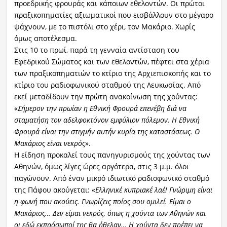
προεδρικής φρουράς και κάποιων εθελοντών. Οι πρώτοι
πραξικοπηματίες αξιωματικοί που εισβάλλουν στο μέγαρο
ψάχνουν, με το πιστόλι στο χέρι, τον Μακάριο. Χωρίς
όμως αποτέλεσμα.
Στις 10 το πρωί, παρά τη γενναία αντίσταση του
Εφεδρικού Σώματος και των εθελοντών, πέφτει στα χέρια
των πραξικοπηματιών το κτίριο της Αρχιεπισκοπής και το
κτίριο του ραδιοφωνικού σταθμού της Λευκωσίας. Από
εκεί μεταδίδουν την πρώτη ανακοίνωση της χούντας:
«
Σήμερον την πρωίαν η Εθνική Φρουρά επενέβη διά να
σταματήση τον αδελφοκτόνον εμφύλιον πόλεμον. Η Εθνική
Φρουρά είναι την στιγμήν αυτήν κυρία της καταστάσεως. Ο
Μακάριος είναι νεκρός
».
Η είδηση προκαλεί τους πανηγυρισμούς της χούντας των
Αθηνών, όμως λίγες ώρες αργότερα, στις 3 μ.μ. όλοι
παγώνουν. Από έναν μικρό ιδιωτικό ραδιοφωνικό σταθμό
της Πάφου ακούγεται: «
Ελληνικέ κυπριακέ λαέ! Γνώριμη είναι
η φωνή που ακούεις. Γνωρίζεις ποίος σου ομιλεί. Είμαι ο
Μακάριος… Δεν είμαι νεκρός, όπως η χούντα των Αθηνών και
οι εδώ εκπρόσωποί της θα ήθελαν… Η χούντα δεν πρέπει να