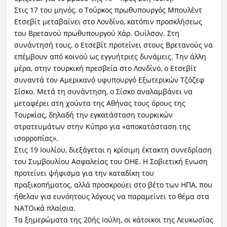
Στις 17 του μηνός, ο Τούρκος πρωθυπουργός Μπουλέντ
Ραδιόφωνο
Ετσεβίτ μεταβαίνει στο Λονδίνο, κατόπιν προσκλήσεως
LIVE
του Βρετανού πρωθυπουργού Χάρ. Ουίλσον. Στη
συνάντησή τους, ο Ετσεβίτ προτείνει στους Βρετανούς να
Εκπομπές
επέμβουν από κοινού ως εγγυήτριες δυνάμεις. Την άλλη
μέρα, στην τουρκική πρεσβεία στο Λονδίνο, ο Ετσεβίτ
συναντά τον Αμερικανό υφυπουργό Εξωτερικών Τζόζεφ
Σίσκο. Μετά τη συνάντηση, ο Σίσκο αναλαμβάνει να
Πολιτισμός
μεταφέρει στη χούντα της Αθήνας τους όρους της
Τουρκίας, δηλαδή την εγκατάσταση τουρκικών
στρατευμάτων στην Κύπρο για «αποκατάσταση της
ισορροπίας».
Στις 19 Ιουλίου, διεξάγεται η κρίσιμη έκτακτη συνεδρίαση
του Συμβουλίου Ασφαλείας του ΟΗΕ. Η Σοβιετική Ενωση
προτείνει ψήφισμα για την καταδίκη του
πραξικοπήματος, αλλά προσκρούει στο βέτο των ΗΠΑ, που
ήθελαν για ευνόητους λόγους να παραμείνει το θέμα στα
ΝΑΤΟικά πλαίσια.
Τα ξημερώματα της 20ής Ιούλη, οι κάτοικοι της Λευκωσίας