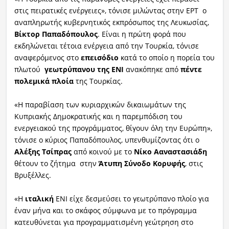
στις πειρατικές ενέργειες», τόνισε μιλώντας στην ΕΡΤ ο
αναπληρωτής κυβερνητικός εκπρόσωπος της Λευκωσίας,
Βίκτορ Παπαδόπουλος
.
Είναι η πρώτη φορά που
εκδηλώνεται τέτοια ενέργεια από την Τουρκία, τόνισε
αναφερόμενος στο
επεισόδιο
κατά το οποίο η πορεία του
πλωτού
γεωτρύπανου της ΕΝΙ
ανακόπηκε από
πέντε
πολεμικά πλοία
της Τουρκίας.
«Η παραβίαση των κυριαρχικών δικαιωμάτων της
Κυπριακής Δημοκρατικής και η παρεμπόδιση του
ενεργειακού της προγράμματος, θίγουν όλη την Ευρώπη»,
τόνισε ο κύριος Παπαδόπουλος, υπενθυμίζοντας ότι ο
Αλέξης Τσίπρας
από κοινού με το
Νίκο Ααναστασιάδη
θέτουν το ζήτημα στην
Άτυπη Σύνοδο Κορυφής
, στις
Βρυξέλλες.
«Η
ιταλική
ΕΝΙ είχε δεσμεύσει το γεωτρύπανο πλοίο για
έναν μήνα και το σκάφος σύμφωνα με το πρόγραμμα
κατευθύνεται για προγραμματισμένη γεώτρηση στο