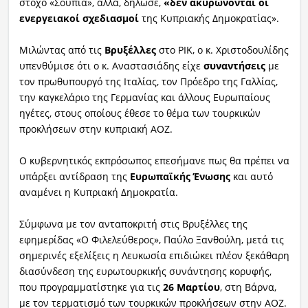
στόχο «Σουπιά», αλλά, δήλωσε,
«δεν ακυρώνονται οι
ενεργειακοί σχεδιασμοί
της Κυπριακής Δημοκρατίας».
Μιλώντας από τις
Βρυξέλλες
στο ΡΙΚ, ο κ.
Χριστοδουλίδης
υπενθύμισε ότι ο κ.
Αναστασιάδης είχε
συναντήσεις
με
τον πρωθυπουργό της Ιταλίας, τον Πρόεδρο της Γαλλίας,
την καγκελάριο της Γερμανίας και άλλους Ευρωπαίους
ηγέτες, στους οποίους έθεσε το θέμα των τουρκικών
προκλήσεων στην κυπριακή ΑΟΖ.
Ο κυβερνητικός εκπρόσωπος επεσήμανε πως θα πρέπει να
υπάρξει αντίδραση της
Ευρωπαϊκής Ένωσης
και αυτό
αναμένει η Κυπριακή Δημοκρατία.
Σύμφωνα με τον ανταποκριτή στις Βρυξέλλες της
εφημερίδας «Ο Φιλελεύθερος», Παύλο Ξανθούλη, μετά τις
σημερινές εξελίξεις η Λευκωσία επιδιώκει πλέον ξεκάθαρη
διασύνδεση της ευρωτουρκικής συνάντησης κορυφής,
που προγραμματίστηκε για τις
26 Μαρτίου
, στη Βάρνα,
με τον τερματισμό των τουρκικών προκλήσεων στην ΑΟΖ.