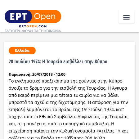
Ειδήσεις
Ελλάδα
20 Ιουλίου 1974: Η Τουρκία εισβάλλει στην Κύπρο
Ελλάδα
Παρασκευή, 20/07/2018 - 12:00
Κοινωνία
Το εγκληματικό πραξικόπημα της χούντας στην Κύπρο
άνοιξε το δρόμο για την εισβολή της Τουρκίας. Η Αγκυρα
Πολιτική
από καιρό περίμενε μια τέτοια ευκαιρία για να βάλει
μπροστά τα σχέδια της διχοτόμησης. Η απόφαση για την
Οικονομία
ης
εισβολή λαμβάνεται το βράδυ της 15
Ιούλη 1974, κατ’
αρχήν, από το Εθνικό Συμβούλιο Ασφαλείας της Τουρκίας
Αθλητικά
και, στη συνέχεια, από το υπουργικό συμβούλιο. Η
επιχείρηση παίρνει την κωδική ονομασία «Αττίλας 1» και
Κόσμος
ης
ορίζεται για το βράδυ της 19
προς 20ή Ιούλη.