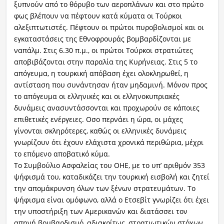
ξυπνούν από το θόρυβο των αεροπλάνων και στο πρώτο
φως βλέπουν να πέφτουν κατά κύματα οι Τούρκοι
αλεξιπτωτιστές. Πέφτουν οι πρώτοι πυροβολισμοί και οι
εγκαταστάσεις της Εθνοφρουράς βομβαρδίζονται με
ναπάλμ. Στις 6.30 π.μ., οι πρώτοι Τούρκοι στρατιώτες
αποβιβάζονται στην παραλία της Κυρήνειας. Στις 5 το
απόγευμα, η τουρκική απόβαση έχει ολοκληρωθεί, η
αντίσταση που συνάντησαν ήταν μηδαμινή. Μόνον προς
το απόγευμα οι ελληνικές και οι ελληνοκυπριακές
δυνάμεις ανασυντάσσονται και προχωρούν σε κάποιες
επιθετικές ενέργειες. Οσο περνάει η ώρα, οι μάχες
γίνονται σκληρότερες, καθώς οι ελληνικές δυνάμεις
γνωρίζουν ότι έχουν ελάχιστα χρονικά περιθώρια, μέχρι
το επόμενο αποβατικό κύμα.
Το Συμβούλιο Ασφαλείας του ΟΗΕ, με το υπ’ αριθμόν 353
ψήφισμά του, καταδικάζει την τουρκική εισβολή και ζητεί
την απομάκρυνση όλων των ξένων στρατευμάτων. Το
ψήφισμα είναι ομόφωνο, αλλά ο Ετσεβίτ γνωρίζει ότι έχει
την υποστήριξη των Αμερικανών και διατάσσει τον
απηνή βομβαρδισμό, αδιακρίτως, στρατιωτικών στόχων