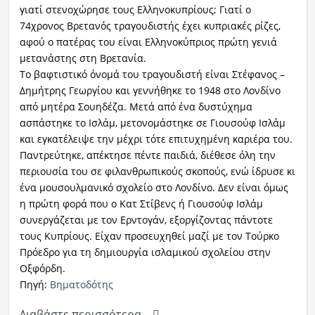
γιατί στενοχώρησε τους Ελληνοκυπρίους; Γιατί ο
74χρονος Βρετανός τραγουδιστής έχει κυπριακές ρίζες,
Ραδιόφωνο
LIVE
αφού ο πατέρας του είναι Ελληνοκύπριος πρώτη γενιά
μετανάστης στη Βρετανία.
Το βαφτιστικό όνομά του τραγουδιστή είναι Στέφανος –
Εκπομπές
Δημήτρης Γεωργίου και γεννήθηκε το 1948 στο Λονδίνο
από μητέρα Σουηδέζα. Μετά από ένα δυστύχημα
ασπάστηκε το Ισλάμ, μετονομάστηκε σε Γιουσούφ Ισλάμ
Πολιτισμός
και εγκατέλειψε την μέχρι τότε επιτυχημένη καριέρα του.
Παντρεύτηκε, απέκτησε πέντε παιδιά, διέθεσε όλη την
περιουσία του σε φιλανθρωπικούς σκοπούς, ενώ ίδρυσε κι
ένα μουσουλμανικό σχολείο στο Λονδίνο. Δεν είναι όμως
η πρώτη φορά που ο Κατ Στίβενς ή Γιουσούφ Ισλάμ
συνεργάζεται με τον Ερντογάν, εξοργίζοντας πάντοτε
τους Κυπρίους. Είχαν προσευχηθεί μαζί με τον Τούρκο
Πρόεδρο για τη δημιουργία ισλαμικού σχολείου στην
Οξφόρδη.
Πηγή:
Βηματοδότης
Διαβάστε περισσότερα...