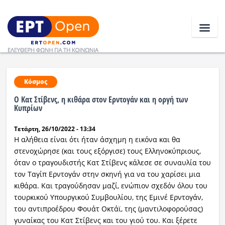
Ειδήσεις
Κόσμος
Ο Κατ Στίβενς, η κιθάρα στον Ερντογάν και η οργή των
Ελλάδα
Κυπρίων
Τετάρτη, 26/10/2022 - 13:34
Κοινωνία
Η αλήθεια είναι ότι ήταν άσχημη η εικόνα και θα
Πολιτική
στενοχώρησε (και τους εξόργισε) τους Ελληνοκύπριους,
όταν ο τραγουδιστής Κατ Στίβενς κάλεσε σε συναυλία του
Οικονομία
τον Ταγίπ Ερντογάν στην σκηνή για να του χαρίσει μια
κιθάρα. Και τραγούδησαν μαζί, ενώπιον σχεδόν όλου του
Αθλητικά
τουρκικού Υπουργικού Συμβουλίου, της Εμινέ Ερντογάν,
του αντιπροέδρου Φουάτ Οκτάϊ, της (μαντιλοφορούσας)
Κόσμος
γυναίκας του Κατ Στίβενς και του γιού του. Και ξέρετε