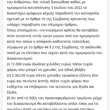
του Ανθρώπου. Και τελικά δικαιώθηκε καθώς με
ημερομηνία κοινοποίησης 5 Ιουλίου του 2022 το
δικαστήριο ομόφωνα κήρυξε παραδεκτή την καταγγελία
σχετικά με το άρθρο 10 της Σύμβασης κρίνοντας πως
υπάρχει παραβίαση του επίμαχου άρθρου.
Όπως επισημαίνει: «το εναγόμενο κράτος θα καταβάλει
στον αιτούντα, εντός τριών μηνών από την ημερομηνία
κατά την οποία η απόφαση καθίσταται τελεσίδικη
σύμφωνα με το άρθρο 44 § 2 της Σύμβασης, τα ακόλουθα
ποσά με το επιτόκιο που ισχύει κατά την ημερομηνία του
διακανονισμού:
(i) 12.000 ευρώ (δώδεκα χιλιάδες ευρώ), πλέον τυχόν
φόρου που μπορεί να χρεωθεί, για ηθική βλάβη·
(ii) 5.362,50 ευρώ (πέντε χιλιάδες τριακόσια εξήντα δύο
ευρώ και πενήντα λεπτά), πλέον τυχόν φόρου που
ενδέχεται να επιβαρύνει τον αιτούντα, για έξοδα και
έξοδα.
β) ότι από τη λήξη του προαναφερόμενου τριμήνου μέχρι
τον διακανονισμό θα καταβάλλονται απλοί τόκοι για τα
ανωτέρω ποσά με επιτόκιο ίσο με το οριακό επιτόκιο