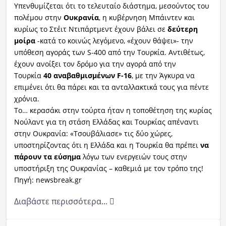
Υπενθυμίζεται ότι το τελευταίο διάστημα, μεσούντος του
πολέμου στην
Oυκρανία
, η κυβέρνηση Μπάιντεν και
κυρίως το Στέιτ Ντιπάρτμεντ έχουν βάλει σε
δεύτερη
μοίρα
-κατά το κοινώς λεγόμενο, «έχουν θάψει»- την
υπόθεση αγοράς των S-400 από την Τουρκία. Αντιθέτως,
έχουν ανοίξει τον δρόμο για την αγορά από την
Τουρκία
40 αναβαθμισμένων F-16
, με την Άγκυρα να
επιμένει ότι θα πάρει και τα ανταλλακτικά τους για πέντε
χρόνια.
Το… κερασάκι στην τούρτα ήταν η τοποθέτηση της κυρίας
Νούλαντ για τη στάση Ελλάδας και Τουρκίας απέναντι
στην Ουκρανία: «Τσουβάλιασε» τις δύο χώρες,
υποστηρίζοντας ότι η Ελλάδα και η Τουρκία θα πρέπει
να
πάρουν τα εύσημα
λόγω των ενεργειών τους στην
υποστήριξη της Ουκρανίας – καθεμιά με τον τρόπο της!
Πηγή: newsbreak.gr
Διαβάστε περισσότερα...