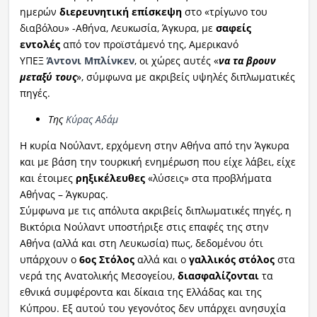
ημερών
διερευνητική επίσκεψη
στο «τρίγωνο του
διαβόλου» -Αθήνα, Λευκωσία, Άγκυρα, με
σαφείς
εντολές
από τον προϊστάμενό της, Αμερικανό
ΥΠΕΞ
Άντονι Μπλίνκεν
, οι χώρες αυτές «
να τα βρουν
μεταξύ τους
», σύμφωνα με ακριβείς υψηλές διπλωματικές
πηγές.
Της
Κύρας Αδάμ
Η κυρία Νούλαντ, ερχόμενη στην Αθήνα από την Άγκυρα
και με βάση την τουρκική ενημέρωση που είχε λάβει, είχε
και έτοιμες
ρηξικέλευθες
«λύσεις» στα προβλήματα
Αθήνας – Άγκυρας.
Σύμφωνα με τις απόλυτα ακριβείς διπλωματικές πηγές, η
Βικτόρια Νούλαντ υποστήριξε στις επαφές της στην
Αθήνα (αλλά και στη Λευκωσία) πως, δεδομένου ότι
υπάρχουν ο
6ος Στόλος
αλλά και ο
γαλλικός στόλος
στα
νερά της Ανατολικής Μεσογείου,
διασφαλίζονται
τα
εθνικά συμφέροντα και δίκαια της Ελλάδας και της
Κύπρου. Εξ αυτού του γεγονότος δεν υπάρχει ανησυχία