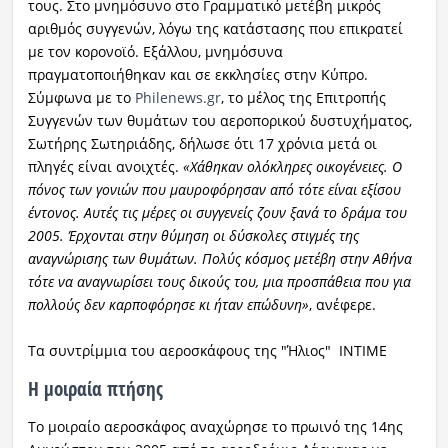
τους. Στο μνημόσυνο στο Γραμματικό μετέβη μικρός
αριθμός συγγενών, λόγω της κατάστασης που επικρατεί
με τον κορονοϊό. Εξάλλου, μνημόσυνα
πραγματοποιήθηκαν και σε εκκλησίες στην Κύπρο.
Σύμφωνα με το
Philenews.gr
, το μέλος της Επιτροπής
Συγγενών των θυμάτων του αεροπορικού δυστυχήματος,
Σωτήρης Σωτηριάδης, δήλωσε ότι 17 χρόνια μετά οι
πληγές είναι ανοιχτές.
«Χάθηκαν ολόκληρες οικογένειες. Ο
πόνος των γονιών που μαυροφόρησαν από τότε είναι εξίσου
έντονος. Αυτές τις μέρες οι συγγενείς ζουν ξανά το δράμα του
2005. Έρχονται στην θύμηση οι δύσκολες στιγμές της
αναγνώρισης των θυμάτων. Πολύς κόσμος μετέβη στην Αθήνα
τότε να αναγνωρίσει τους δικούς του, μια προσπάθεια που για
πολλούς δεν καρποφόρησε κι ήταν επώδυνη»
, ανέφερε.
Τα συντρίμμια του αεροσκάφους της "Ήλιος"
ΙΝΤΙΜΕ
Η μοιραία πτήσης
Το μοιραίο αεροσκάφος αναχώρησε το πρωινό της 14ης