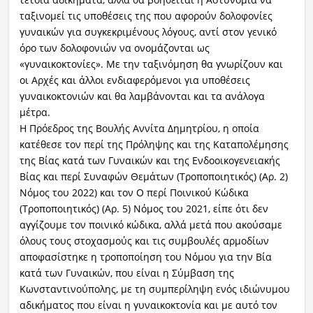
ταξινομεί τις υποθέσεις της που αφορούν δολοφονίες
γυναικών για συγκεκριμένους λόγους, αντί στον γενικό
όρο των δολοφονιών να ονομάζονται ως
«γυναικοκτονίες». Με την ταξινόμηση θα γνωρίζουν και
οι Αρχές και άλλοι ενδιαφερόμενοι για υποθέσεις
γυναικοκτονιών και θα λαμβάνονται και τα ανάλογα
μέτρα.
Η Πρόεδρος της Βουλής Αννίτα Δημητρίου, η οποία
κατέθεσε τον περί της Πρόληψης και της Καταπολέμησης
της Βίας κατά των Γυναικών και της Ενδοοικογενειακής
Βίας και περί Συναφών Θεμάτων (Τροποποιητικός) (Αρ. 2)
Νόμος του 2022) και τον Ο περί Ποινικού Κώδικα
(Τροποποιητικός) (Αρ. 5) Νόμος του 2021, είπε ότι δεν
αγγίζουμε τον ποινικό κώδικα, αλλά μετά που ακούσαμε
όλους τους στοχασμούς και τις συμβουλές αρμοδίων
αποφασίστηκε η τροποποίηση του Νόμου για την Βία
κατά των Γυναικών, που είναι η Σύμβαση της
Κωνσταντινούπολης, με τη συμπερίληψη ενός ιδιώνυμου
αδικήματος που είναι η γυναικοκτονία και με αυτό τον