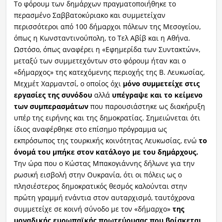
Το φόρουμ των δημάρχων πραγματοποιήθηκε το
περασμένο Σαββατοκύριακο και συμμετείχαν
περισσότεροι από 100 δήμαρχοι πόλεων της Μεσογείου,
όπως η Κωνσταντινούπολη, το Τελ Αβίβ και η Αθήνα.
Ωστόσο, όπως αναφέρει η «Εφημερίδα των Συντακτών»,
μεταξύ των συμμετεχόντων στο φόρουμ ήταν και ο
«δήμαρχος» της κατεχόμενης περιοχής της Β. Λευκωσίας,
Μεχμέτ Χαρμαντσί, ο οποίος όχι
μόνο συμμετείχε στις
εργασίες της συνόδου
αλλά
υπέγραψε και το κείμενο
των συμπερασμάτων
που παρουσιάστηκε ως διακήρυξη
υπέρ της ειρήνης και της δημοκρατίας. Σημειώνεται ότι
ίδιος αναφέρθηκε στο επίσημο πρόγραμμα ως
εκπρόσωπος της τουρκικής κοινότητας Λευκωσίας, ενώ
το
όνομά του μπήκε στον κατάλογο με του δημάρχους.
Την ώρα που ο Κώστας Μπακογιάννης δήλωνε για την
ρωσική εισβολή στην Ουκρανία, ότι οι πόλεις ως ο
πλησιέστερος δημοκρατικός θεσμός καλούνται στην
πρώτη γραμμή ενάντια στον αυταρχισμό, ταυτόχρονα
συμμετείχε σε κοινή σύνοδο με τον «δήμαρχο»
της
μοναδικής ευρωπαϊκής πρωτεύουσας που βρίσκεται