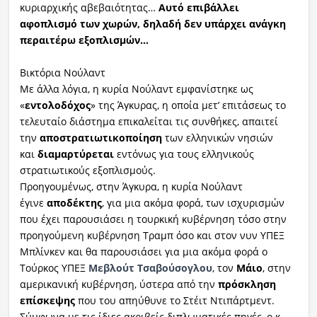
κυριαρχικής αβεβαιότητας…
Αυτό επιβάλλει
αφοπλισμό των χωρών, δηλαδή δεν υπάρχει ανάγκη
περαιτέρω εξοπλισμών…
Βικτόρια Νούλαντ
Με άλλα λόγια, η κυρία Νούλαντ εμφανίστηκε ως
«
εντολοδόχος
» της Άγκυρας, η οποία μετ’ επιτάσεως το
τελευταίο διάστημα επικαλείται τις συνθήκες, απαιτεί
την
αποστρατιωτικοποίηση
των ελληνικών νησιών
και
διαμαρτύρεται
εντόνως για τους ελληνικούς
στρατιωτικούς εξοπλισμούς.
Προηγουμένως, στην Άγκυρα, η κυρία Νούλαντ
έγινε
αποδέκτης
, για μια ακόμα φορά, των ισχυρισμών
που έχει παρουσιάσει η τουρκική κυβέρνηση τόσο στην
προηγούμενη κυβέρνηση Τραμπ όσο και στον νυν ΥΠΕΞ
Μπλίνκεν και θα παρουσιάσει για μια ακόμα φορά ο
Τούρκος ΥΠΕΞ
Μεβλούτ Τσαβούσογλου
, τον
Μάιο
, στην
αμερικανική κυβέρνηση, ύστερα από την
πρόσκληση
επίσκεψης
που του απηύθυνε το Στέιτ Ντιπάρτμεντ.
Σύμφωνα με τις ίδιες ακριβείς διπλωματικές πηγές, ο κ.