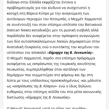
διάλογο στην Ελλάδα εκφράζεται έντονα ο
προβληματισμός για τον κίνδυνο να συσχετιστεί η
κατοχή στη Βόρεια Κύπρο με την αναγνώριση των
αυτόνομων περιοχών του Ντονμπάς, ο Μεχμέτ Χαρμαντσί
σε συνέντευξή του στον επίσημο ιστότοπο του Βατικανού
(Vatican Νews) καταδικάζει μεν τη ρωσική εισβολή αλλά
παράλληλα δεν αναφέρεται στην πρόσφατη αναγνώριση
των δύο αυτοαποκαλούμενων Λαϊκών Δημοκρατιών στην
Ανατολική Ουκρανία, ενώ ο συντάκτης του κειμένου του
ιστότοπου τον αποκαλεί «
δήμαρχο της Β. Λευκωσίας
».
Ο Μεχμέτ Χαρμαντσί, παρότι στο επίσημο πρόγραμμα
αναφέρεται ως εκπρόσωπος της τουρκικής κοινότητας
Λευκωσίας, συμπεριλήφθηκε στον κατάλογο των
δημάρχων που συμμετείχαν στο φόρουμ και όχι στη
λίστα με τους υπόλοιπους προσκεκλημένους -και μάλιστα
ως «
εκπρόσωπος της Β. Κύπρου
»- ενώ ο ίδιος δηλώνει
ευθαρσώς στην επίσημη σελίδα του στα μέσα κοινωνικής
δικτύωσης «
δήμαρχος της Β. Λευκωσίας
».
O Μεχμέτ Χαρμαντσί μετά το τέλος της συνόδου,