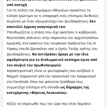
υπό κατοχή
.
Για τη στάση του δημάρχου Αθηναίων προκύπτει το
εύλογο ερώτημα αν η υπογραφή ενός επίσημου διεθνούς
κειμένου με έναν αξιωματούχο του ψευδοκράτους,
δεν
αποτελεί έμμεση αναγνώρισή του;
Υπενθυμίζεται η στάση που είχε κρατήσει η κυβέρνηση
Μητσοτάκη απέναντι στην παρουσία του Αρχιεπισκόπου
Αμερικής στα εγκαίνια του τουρκικού προξενείου της Ν.
Υόρκης επειδή βρισκόταν εκεί ο Ερσίν Τατάρ, ηγέτης του
ψευδοκράτους.
Θα αντιδράσει άραγε με την ίδια
σφοδρότητα για το διπλωματικό ατόπημα έγινε από
τον ανιψιό του πρωθυπουργού;
Χαρακτηριστικές είναι οι φωτογραφίες που ανέβασε ο
Μεχμέτ Χαρμαντσί από τον προσωπικό του λογαριασμό
στο Facebook, όπου και φαίνεται ξεκάθαρα πως
συμμετείχε επίσημα στη σύνοδο
ως δήμαρχος της
κατεχόμενης «Βόρειας Λευκωσίας»
.
Αξίζει να σημειωθεί πως την ώρα που στον δημόσιο