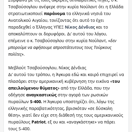
Τσαβούσογλου ανέφερε στην κυρία Νούλαντ ότι η Ελλάδα
στρατιωτικοποιεί
παράνομα
τα ελληνικά νησιά του
Ανατολικού Αιγαίου, τονίζοντας ότι αυτό το έχει
παραδεχθεί ο Έλληνας ΥΠΕΞ
Νίκος Δένδιας
και το
αποκαλύπτουν οι δορυφόροι. Δι’ αυτού του λόγου,
επέμεινε ο κ. Τσαβούσογλου στην κυρία Νούλαντ, «
δεν
μπορούμε να αφήσουμε απροστάτευτους τους Τούρκους
πολίτες
».
Μεβλούτ Τσαβούσογλου, Νίκος Δένδιας
Δι’ αυτού του τρόπου, η Άγκυρα εδώ και καιρό επιχειρεί να
πλασάρει στην αμερικανική κυβέρνηση την εικόνα «
του
απειλούμενου θύματος
» από την Ελλάδα, που την
οδήγησε
αναγκαστικώς
στην αγορά των ρωσικών
πυραύλων
S-400.
Η Άγκυρα υποστηρίζει ότι, λόγω της
ελληνικής παραβατικότητας, βρισκόταν «σε δύσκολη
θέση», γιατί δεν είχε στη διάθεσή της τους αμερικανικούς
πυραύλους
Patriot
, εξ ου και «αναγκάστηκε» να πάρει
τους S-400.