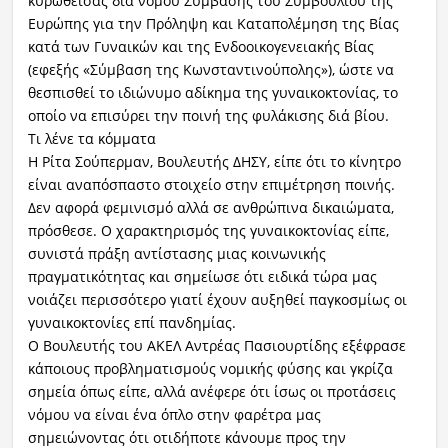
κυρωθείσας διά νόμου Σύμβασης του Συμβουλίου της
Ευρώπης για την Πρόληψη και Καταπολέμηση της Βίας
κατά των Γυναικών και της Ενδοοικογενειακής Βίας
(εφεξής «Σύμβαση της Κωνσταντινούπολης»), ώστε να
θεσπισθεί το ιδιώνυμο αδίκημα της γυναικοκτονίας, το
οποίο να επισύρει την ποινή της φυλάκισης διά βίου.
Τι λένε τα κόμματα
Η Ρίτα Σούπερμαν, Βουλευτής ΔΗΣΥ, είπε ότι το κίνητρο
είναι αναπόσπαστο στοιχείο στην επιμέτρηση ποινής.
Δεν αφορά φεμινισμό αλλά σε ανθρώπινα δικαιώματα,
πρόσθεσε. Ο χαρακτηρισμός της γυναικοκτονίας είπε,
συνιστά πράξη αντίστασης μιας κοινωνικής
πραγματικότητας και σημείωσε ότι ειδικά τώρα μας
νοιάζει περισσότερο γιατί έχουν αυξηθεί παγκοσμίως οι
γυναικοκτονίες επί πανδημίας.
Ο Βουλευτής του ΑΚΕΛ Αντρέας Πασιουρτίδης εξέφρασε
κάποιους προβληματισμούς νομικής φύσης και γκρίζα
σημεία όπως είπε, αλλά ανέφερε ότι ίσως οι προτάσεις
νόμου να είναι ένα όπλο στην φαρέτρα μας
σημειώνοντας ότι οτιδήποτε κάνουμε προς την