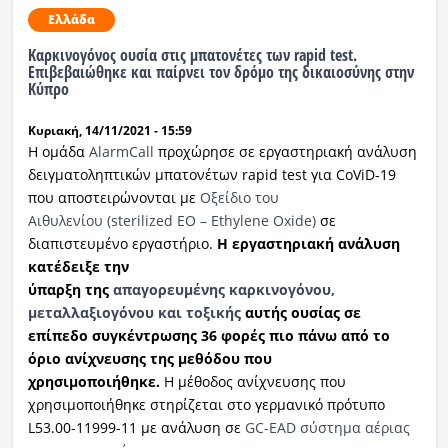
Ελλάδα
Καρκινογόνος ουσία στις μπατονέτες των rapid test.
Επιβεβαιώθηκε και παίρνει τον δρόμο της δικαιοσύνης στην
Κύπρο
Κυριακή, 14/11/2021 - 15:59
Η
ομάδα
AlarmCall
προχώρησε σε εργαστηριακή
ανάλυση
δειγματοληπτικών μπατονέτων rapid test για CoViD-19
που αποστειρώνονται με
Οξε
ί
δ
ι
ο του
Αιθυλενίου
(sterilized ΕΟ – Ethylene Oxide)
σε
διαπιστευμένο εργαστήριο
.
Η εργαστηριακή ανάλυση
κατέδειξε
την
ύπαρξη
της
απαγορευμένης
καρκινογόνου,
μεταλλαξιογόνου και τοξικής
αυτής ουσίας σε
επίπεδο συγκέντρωσης 36 φορές πιο πάνω από το
όριο ανίχνευσης της μεθόδου που
χρησιμοποιήθηκε.
Η μέθοδος
ανίχνευσης που
χρησιμοποιήθηκε
στηρίζεται στο
γερμανικ
ό
πρ
ό
τυπο
L53.00-11999-11
με
αν
ά
λυ
ση
σ
ε
GC-EAD σύστημα αέριας