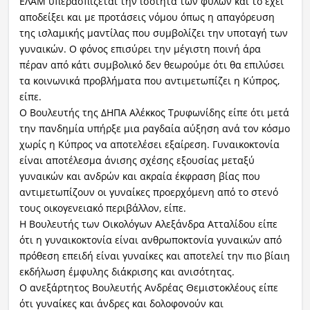
ΕΛΑΜ υπερασπίζεται την ισότητα των φύλων και το έχει
αποδείξει και με προτάσεις νόμου όπως η απαγόρευση
της ισλαμικής μαντίλας που συμβολίζει την υποταγή των
γυναικών. Ο φόνος επισύρει την μέγιστη ποινή άρα
πέραν από κάτι συμβολικό δεν θεωρούμε ότι θα επιλύσει
τα κοινωνικά προβλήματα που αντιμετωπίζει η Κύπρος,
είπε.
Ο Βουλευτής της ΔΗΠΑ Αλέκκος Τρυφωνίδης είπε ότι μετά
την πανδημία υπήρξε μια ραγδαία αύξηση ανά τον κόσμο
χωρίς η Κύπρος να αποτελέσει εξαίρεση. Γυναικοκτονία
είναι αποτέλεσμα άνισης σχέσης εξουσίας μεταξύ
γυναικών και ανδρών και ακραία έκφραση βίας που
αντιμετωπίζουν οι γυναίκες προερχόμενη από το στενό
τους οικογενειακό περιβάλλον, είπε.
Η Βουλευτής των Οικολόγων Αλεξάνδρα Ατταλίδου είπε
ότι η γυναικοκτονία είναι ανθρωποκτονία γυναικών από
πρόθεση επειδή είναι γυναίκες και αποτελεί την πιο βίαιη
εκδήλωση έμφυλης διάκρισης και ανισότητας.
Ο ανεξάρτητος Βουλευτής Ανδρέας Θεμιστοκλέους είπε
ότι γυναίκες και άνδρες και δολοφονούν και