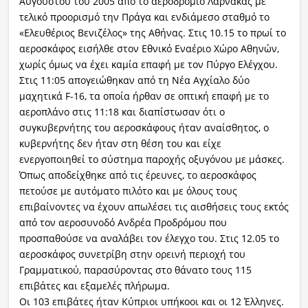
Αυγούστου του 2005 από το αεροδρόμιο Λάρνακας με
τελικό προορισμό την Πράγα και ενδιάμεσο σταθμό το
«Ελευθέριος Βενιζέλος» της Αθήνας. Στις 10.15 το πρωί το
αεροσκάφος εισήλθε στον Εθνικό Εναέριο Χώρο Αθηνών,
χωρίς όμως να έχει καμία επαφή με τον Πύργο Ελέγχου.
Στις 11:05 απογειώθηκαν από τη Νέα Αγχίαλο δύο
μαχητικά F-16, τα οποία ήρθαν σε οπτική επαφή με το
αεροπλάνο στις 11:18 και διαπίστωσαν ότι ο
συγκυβερνήτης του αεροσκάφους ήταν αναίσθητος, ο
κυβερνήτης δεν ήταν στη θέση του και είχε
ενεργοποιηθεί το σύστημα παροχής οξυγόνου με μάσκες.
Όπως αποδείχθηκε από τις έρευνες, το αεροσκάφος
πετούσε με αυτόματο πιλότο και με όλους τους
επιβαίνοντες να έχουν απωλέσει τις αισθήσεις τους εκτός
από τον αεροσυνοδό Ανδρέα Προδρόμου που
προσπαθούσε να αναλάβει τον έλεγχο του. Στις 12.05 το
αεροσκάφος συνετρίβη στην ορεινή περιοχή του
Γραμματικού, παρασύροντας στο θάνατο τους 115
επιβάτες και εξαμελές πλήρωμα.
Οι 103 επιβάτες ήταν Κύπριοι υπήκοοι και οι 12 Έλληνες.