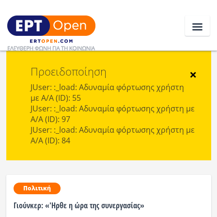
Προειδοποίηση
Ειδήσεις
×
JUser: :_load: Αδυναμία φόρτωσης χρήστη
με Α/Α (ID): 55
Ελλάδα
JUser: :_load: Αδυναμία φόρτωσης χρήστη με
Α/Α (ID): 97
Κοινωνία
JUser: :_load: Αδυναμία φόρτωσης χρήστη με
Α/Α (ID): 84
Πολιτική
Οικονομία
Αθλητικά
Πολιτική
Γιούνκερ: «'Ηρθε η ώρα της συνεργασίας»
Κόσμος