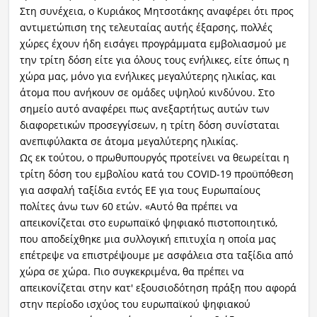
Στη συνέχεια, ο Κυριάκος Μητσοτάκης αναφέρει ότι προς
αντιμετώπιση της τελευταίας αυτής έξαρσης, πολλές
χώρες έχουν ήδη εισάγει προγράμματα εμβολιασμού με
την τρίτη δόση είτε για όλους τους ενήλικες, είτε όπως η
χώρα μας, μόνο για ενήλικες μεγαλύτερης ηλικίας, και
άτομα που ανήκουν σε ομάδες υψηλού κινδύνου. Στο
σημείο αυτό αναφέρει πως ανεξαρτήτως αυτών των
διαφορετικών προσεγγίσεων, η τρίτη δόση συνίσταται
ανεπιφύλακτα σε άτομα μεγαλύτερης ηλικίας.
Ως εκ τούτου, ο πρωθυπουργός προτείνει να θεωρείται η
τρίτη δόση του εμβολίου κατά του COVID-19 προϋπόθεση
για ασφαλή ταξίδια εντός ΕΕ για τους Ευρωπαίους
πολίτες άνω των 60 ετών. «Αυτό θα πρέπει να
απεικονίζεται στο ευρωπαϊκό ψηφιακό πιστοποιητικό,
που αποδείχθηκε μια συλλογική επιτυχία η οποία μας
επέτρεψε να επιστρέψουμε με ασφάλεια στα ταξίδια από
χώρα σε χώρα. Πιο συγκεκριμένα, θα πρέπει να
απεικονίζεται στην κατ' εξουσιοδότηση πράξη που αφορά
στην περίοδο ισχύος του ευρωπαϊκού ψηφιακού