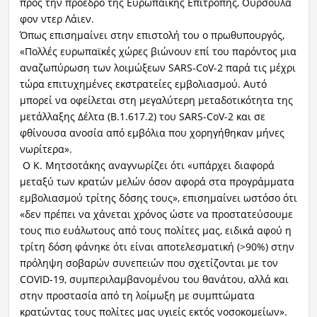
προς την πρόεδρο της Ευρωπαϊκής Επιτροπής, Ούρσουλα
φον ντερ Λάιεν.
Όπως επισημαίνει στην επιστολή του ο πρωθυπουργός,
«Πολλές ευρωπαϊκές χώρες βιώνουν επί του παρόντος μια
αναζωπύρωση των λοιμώξεων SARS-CoV-2 παρά τις μέχρι
τώρα επιτυχημένες εκστρατείες εμβολιασμού. Αυτό
μπορεί να οφείλεται στη μεγαλύτερη μεταδοτικότητα της
μετάλλαξης Δέλτα (B.1.617.2) του SARS-CoV-2 και σε
φθίνουσα ανοσία από εμβόλια που χορηγήθηκαν μήνες
νωρίτερα».
Ο Κ. Μητσοτάκης αναγνωρίζει ότι «υπάρχει διαφορά
μεταξύ των κρατών μελών όσον αφορά στα προγράμματα
εμβολιασμού τρίτης δόσης τους», επισημαίνει ωστόσο ότι
«δεν πρέπει να χάνεται χρόνος ώστε να προστατεύσουμε
τους πιο ευάλωτους από τους πολίτες μας, ειδικά αφού η
τρίτη δόση φάνηκε ότι είναι αποτελεσματική (>90%) στην
πρόληψη σοβαρών συνεπειών που σχετίζονται με τον
COVID-19, συμπεριλαμβανομένου του θανάτου, αλλά και
στην προστασία από τη λοίμωξη με συμπτώματα
κρατώντας τους πολίτες μας υγιείς εκτός νοσοκομείων».