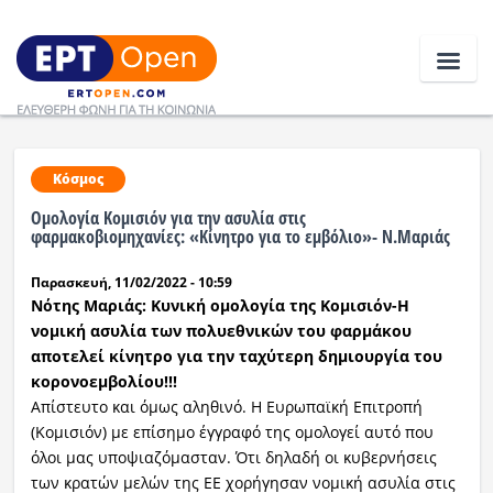
Ειδήσεις
Κόσμος
Ομολογία Κομισιόν για την ασυλία στις
Ελλάδα
φαρμακοβιομηχανίες: «Κίνητρο για το εμβόλιο»- Ν.Μαριάς
Παρασκευή, 11/02/2022 - 10:59
Κοινωνία
Νότης Μαριάς: Κυνική ομολογία της Κομισιόν-H
Πολιτική
νομική ασυλία των πολυεθνικών του φαρμάκου
αποτελεί κίνητρο για την ταχύτερη δημιουργία του
Οικονομία
κορονοεμβολίου!!!
Απίστευτο και όμως αληθινό. Η Ευρωπαϊκή Επιτροπή
Αθλητικά
(Κομισιόν) με επίσημο έγγραφό της ομολογεί αυτό που
όλοι μας υποψιαζόμασταν. Ότι δηλαδή οι κυβερνήσεις
Κόσμος
των κρατών μελών της ΕΕ χορήγησαν νομική ασυλία στις