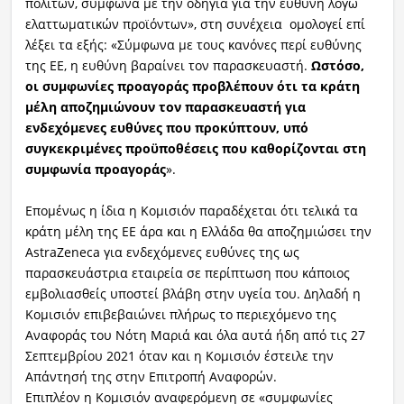
πολιτών, σύμφωνα με την οδηγία για την ευθύνη λόγω
ελαττωματικών προϊόντων», στη συνέχεια ομολογεί επί
λέξει τα εξής: «Σύμφωνα με τους κανόνες περί ευθύνης
της ΕΕ, η ευθύνη βαραίνει τον παρασκευαστή.
Ωστόσο,
οι συμφωνίες προαγοράς προβλέπουν ότι τα κράτη
μέλη αποζημιώνουν τον παρασκευαστή για
ενδεχόμενες ευθύνες που προκύπτουν, υπό
συγκεκριμένες προϋποθέσεις που καθορίζονται στη
συμφωνία προαγοράς
».
Επομένως η ίδια η Κομισιόν παραδέχεται ότι τελικά τα
κράτη μέλη της ΕΕ άρα και η Ελλάδα θα αποζημιώσει την
AstraZeneca για ενδεχόμενες ευθύνες της ως
παρασκευάστρια εταιρεία σε περίπτωση που κάποιος
εμβολιασθείς υποστεί βλάβη στην υγεία του. Δηλαδή η
Κομισιόν επιβεβαιώνει πλήρως το περιεχόμενο της
Αναφοράς του Νότη Μαριά και όλα αυτά ήδη από τις 27
Σεπτεμβρίου 2021 όταν και η Κομισιόν έστειλε την
Απάντησή της στην Επιτροπή Αναφορών.
Επιπλέον η Κομισιόν αναφερόμενη σε «συμφωνίες