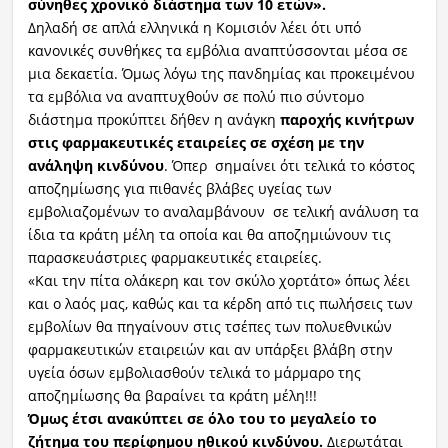
σύνηθες χρονικό διάστημα των 10 ετών».
Δηλαδή σε απλά ελληνικά η Κομισιόν λέει ότι υπό
κανονικές συνθήκες τα εμβόλια αναπτύσσονται μέσα σε
μια δεκαετία. Όμως λόγω της πανδημίας και προκειμένου
τα εμβόλια να αναπτυχθούν σε πολύ πιο σύντομο
διάστημα προκύπτει δήθεν η ανάγκη
παροχής κινήτρων
στις φαρμακευτικές εταιρείες σε σχέση με την
ανάληψη κινδύνου
. Όπερ σημαίνει ότι τελικά το κόστος
αποζημίωσης για πιθανές βλάβες υγείας των
εμβολιαζομένων το αναλαμβάνουν σε τελική ανάλυση τα
ίδια τα κράτη μέλη τα οποία και θα αποζημιώνουν τις
παρασκευάστριες φαρμακευτικές εταιρείες.
«Και την πίτα ολάκερη και τον σκύλο χορτάτο» όπως λέει
και ο λαός μας, καθώς και τα κέρδη από τις πωλήσεις των
εμβολίων θα πηγαίνουν στις τσέπες των πολυεθνικών
φαρμακευτικών εταιρειών και αν υπάρξει βλάβη στην
υγεία όσων εμβολιασθούν τελικά το μάρμαρο της
αποζημίωσης θα βαραίνει τα κράτη μέλη!!!
Όμως έτσι ανακύπτει σε όλο του το μεγαλείο το
ζήτημα του περίφημου ηθικού κινδύνου.
Διερωτάται