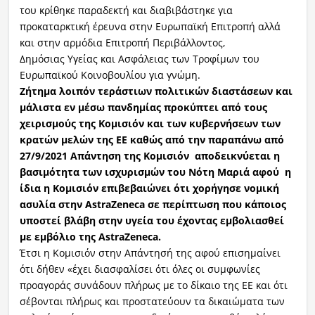
του κρίθηκε παραδεκτή και διαβιβάστηκε για
προκαταρκτική έρευνα στην Ευρωπαϊκή Επιτροπή αλλά
και στην αρμόδια Επιτροπή Περιβάλλοντος,
Δημόσιας Υγείας και Ασφάλειας των Τροφίμων του
Ευρωπαϊκού Κοινοβουλίου για γνώμη.
Ζήτημα λοιπόν τεράστιων πολιτικών διαστάσεων και
μάλιστα εν μέσω πανδημίας προκύπτει από τους
χειρισμούς της Κομισιόν και των κυβερνήσεων των
κρατών μελών της ΕΕ καθώς από την παραπάνω από
27/9/2021 Απάντηση της Κομισιόν αποδεικνύεται η
βασιμότητα των ισχυρισμών του Νότη Μαριά αφού η
ίδια η Κομισιόν επιβεβαιώνει ότι χορήγησε νομική
ασυλία στην AstraZeneca σε περίπτωση που κάποιος
υποστεί βλάβη στην υγεία του έχοντας εμβολιασθεί
με εμβόλιο της AstraZeneca.
Έτσι η Κομισιόν στην Απάντησή της αφού επισημαίνει
ότι δήθεν «έχει διασφαλίσει ότι όλες οι συμφωνίες
προαγοράς συνάδουν πλήρως με το δίκαιο της ΕΕ και ότι
σέβονται πλήρως και προστατεύουν τα δικαιώματα των