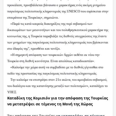
προκάλεσε, προσβάλλεται βάναυσα ο χαρακτήρας ενός ακόμη μνημείου
παγκόσμιας πολιτιστικής κληρονομιάς της UNESCO που ευρίσκεται στην
επικράτεια της Τουρκίας», σημειώνει.
«Παρά τις κατά καιρούς διακηρύξεις της περί σεβασμού των
δικαιωμάτων των μειονοτήτων και του πολυθρησκευτικού χαρακτήρα της
κοινωνίας της, η Τουρκία παραβιάζει τις διεθνείς υποχρεώσεις της έναντι
των μνημείων της παγκόσμιας πολιτιστικής κληρονομιάς που βρίσκονται
στο έδαφός της", προσθέτει και τονίζει.
«Η σημερινή απόφαση των τουρκικών Αρχών εκθέτει εκ νέου την
Τουρκία στη διεθνή κοινότητα. Είναι απολύτως καταδικαστέα».
«Καλούμε την χώρα αυτή να συμβαδίσει με το διεθνές γίγνεσθαι στο
πεδίο της προστασίας της παγκόσμιας πολιτιστικής κληρονομιάς.
Την καλούμε να επιστρέψει στον 21ο αιώνα, του αμοιβαίου σεβασμού,
του διαλόγου και της κατανόησης μεταξύ των πολιτισμών», καταλήγει το
ΥΠΕΞ.
Καταδίκη της Κομισιόν για την απόφαση της Τουρκίας
να μετατρέψει σε τέμενος τη Μονή της Χώρας
Tην απόφαση της Τουρκίας
να μετατρέψει σε τέμενος