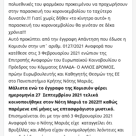
πολυεθνικές του φαρμάκου προκειμένου να προχωρήσουν
στην παρασκευή του κορονοεμβολίου το ταχύτερο
Ραδιόφωνο
LIVE
δυνατόν.!!! Γιατί χωρίς δήθεν «το κίνητρο αυτό» η
παρασκευή του κορονοεμβολίου θα γινόταν σε δέκα
χρόνια!!!
Εκπομπές
Αυτό προκύπτει από την έγγραφη Απάντηση που έδωσε η
Κομισιόν στην υπ΄ αριθμ. 0127/2021 Αναφορά που
κατέθεσε στις 3 Φεβρουαρίου 2021 ενώπιον της
Πολιτισμός
Επιτροπής Αναφορών του Ευρωπαϊκού Κοινοβουλίου ο
Πρόεδρος του Κόμματος ΕΛΛΑΔΑ- Ο ΑΛΛΟΣ ΔΡΟΜΟΣ,
πρώην Ευρωβουλευτής και Καθηγητής Θεσμών της ΕΕ
στο Πανεπιστήμιο Κρήτης Νότης Μαριάς.
Μάλιστα ενώ το έγγραφο της Κομισιόν φέρει
ημερομηνία 27 Σεπτεμβρίου 2021 τελικά
κοινοποιήθηκε στον Νότη Μαριά το 2022!!! καθώς
παρέμενε επί μήνες ως επτασφράγιστο μυστικό.
Επισημαίνεται ότι με την από 3 Φεβρουαρίου 2021
Αναφορά του ο Νότης Μαριάς είχε καταγγείλει ότι
Βρυξέλλες και Αθήνα είχαν συνομολογήσει λεόντειες και