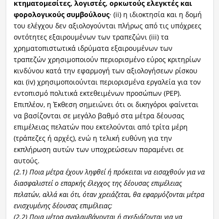
κτηματομεσίτες, λογιστές, ορκωτούς ελεγκτές και
φορολογικούς συμβούλους
· (ii) η ιδιοκτησία και η δομή
του ελέγχου δεν αξιολογούνται πλήρως από τις υπόχρεες
οντότητες εξαιρουμένων των τραπεζώνι (iii) τα
χρηματοπιστωτικά ιδρύματα εξαιρουμένων των
τραπεζών χρησιμοποιούν περιορισμένο εύρος κριτηρίων
κινδύνου κατά την εφαρμογή των αξιολογήσεων ρίσκου
και (iv) χρησιμοποιούνται περιορισμένα εργαλεία για τον
εντοπισμό πολιτικά εκτεθειμένων προσώπων (PEP).
Επιπλέον, η Έκθεση σημειώνει ότι οι δικηγόροι φαίνεται
να βασίζονται σε μεγάλο βαθμό στα μέτρα δέουσας
επιμέλειας πελατών που εκτελούνται από τρίτα μέρη
(τράπεζες ή αρχές), ενώ η τελική ευθύνη για την
εκπλήρωση αυτών των υποχρεώσεων παραμένει σε
αυτούς.
(2.1) Ποια μέτρα έχουν ληφθεί ή πρόκειται να εισαχθούν για να
διασφαλιστεί ο επαρκής έλεγχος της δέουσας επιμέλειας
πελατών, αλλά και ότι, όταν χρειάζεται, θα εφαρμόζονται μέτρα
ενισχυμένης δέουσας επιμέλειας;
(2.2) Ποια μέτρα αναλαμβάνονται ή σχεδιάζονται για να