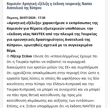
Κομισιόν: Αρνητική εξέλιξη η έκδοση τουρκικής Navtex
Ανατολικά της Κύπρου
Πέμπτη, 30/07/2020 - 17:30
«Αρνητική εξέλιξη» χαρακτήρισε ο εκπρόσωπος της
Κομισιόν για θέματα εξωτερικών υποθέσεων, την
«έκδοση νέας NAVTEX από την πλευρά της Τουρκίας
για ερευνητικές δραστηριότητες Ανατολικά της
Κύπρου», ερωτηθείς σχετικά με το συγκεκριμένο
θέμα.
Ο
Πήτερ Στάνο
τόνισε ότι «επανειλημμένως έχουμε πει
ότι η Τουρκία πρέπει να σεβαστεί τα κυριαρχικά
δικαιώματα των κρατών-μελών της ΕΕ» και συμπλήρωσε
ότι «χρειάζεται αποκλιμάκωση στην περιοχή έτσι ώστε η
εργασία προς λύσεις οι οποίες θα ωφελήσουν και τις δύο
κοινότητες στην Κύπρο, την Ελληνο-Κυπριακή και την
Τουρκο-Κυπριακή, να μπορεί να συνεχιστεί και να μπορεί
να πάει προς θετική κατεύθυνση, όχι προς μία
κατεύθυνση κλιμάκωσης και αύξησης των εντάσεων».
Επίσης, ο κ. Στάνο υπογράμμισε ότι «η έκδοση NAVTEX για