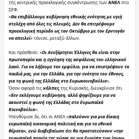
της κεντρικής προεκλογικής συγκέντρωσης των
ΑΝΕΛ
στο
ΣΕΦ.
Ραδιόφωνο
LIVE
«
Θα επιβάλλουμε κυβέρνηση εθνικής ενότητας με υγιή
στελέχη από όλες τις πλευρές. Δεν θα επιτρέψουμε
προεκλογική περίοδο ως τον Οκτώβριο με τον Ερντογάν
Εκπομπές
να απειλεί
» τόνισε, μεταξύ άλλων.
Και πρόσθεσε: «
Οι Ανεξάρτητοι Έλληνες θα είναι στην
Πολιτισμός
πρωτοπορία και η εγγύηση της ασφάλειας του ελληνικού
λαού. Για να λήξουμε τον εμφύλιο, για να επιστρέψουν τα
παιδιά μας, για την Ελλάδα, για την ενότητα του έθνους,
για τη φωνή της Ελλάδας στο Ευρωκοινοβούλιο
».
Όσον αφορά τις
κάλπες
της Κυριακής, διευκρίνισε ότι
«
δεν εκλέγουμε κυβέρνηση, αλλά ψηφίζουμε για να
ακουστεί η φωνή της Ελλάδας στο Ευρωπαϊκό
Κοινοβούλιο
».
Υπενθύμισε δε, ότι οι ΑΝΕΛ «
παλεύουν για μια δίκαιη
ευρωπαϊκή οικονομική πολιτική και για τα εθνικά
θέματα», ενώ διαβεβαίωσε ότι θα προστατεύσουν «την
ευρωπαϊκή πορεία της χώρας σε μια Ευρώπη των ίσων».