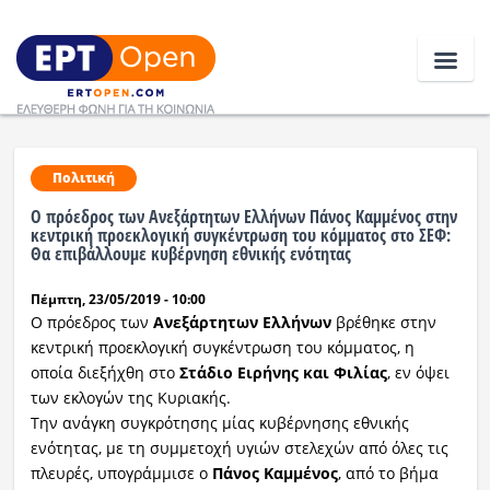
Ειδήσεις
Πολιτική
Ο πρόεδρος των Ανεξάρτητων Ελλήνων Πάνος Καμμένος στην
Ελλάδα
κεντρική προεκλογική συγκέντρωση του κόμματος στο ΣΕΦ:
Θα επιβάλλουμε κυβέρνηση εθνικής ενότητας
Κοινωνία
Πέμπτη, 23/05/2019 - 10:00
Ο πρόεδρος των
Ανεξάρτητων
Ελλήνων
βρέθηκε στην
Πολιτική
κεντρική προεκλογική συγκέντρωση του κόμματος, η
Οικονομία
οποία διεξήχθη στο
Στάδιο
Ειρήνης
και
Φιλίας
, εν όψει
των εκλογών της Κυριακής.
Αθλητικά
Την ανάγκη συγκρότησης μίας κυβέρνησης εθνικής
ενότητας, με τη συμμετοχή υγιών στελεχών από όλες τις
Κόσμος
πλευρές, υπογράμμισε ο
Πάνος Καμμένος
, από το βήμα