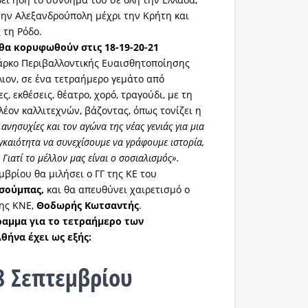
 την Αλεξανδρούπολη μέχρι την Κρήτη και
 τη Ρόδο.
θα κορυφωθούν στις 18-19-20-21
Πάρκο Περιβαλλοντικής Ευαισθητοποίησης
Ίλιον, σε ένα τετραήμερο γεμάτο από
ς, εκθέσεις, θέατρο, χορό, τραγούδι, με τη
λέον καλλιτεχνών, βάζοντας, όπως τονίζει η
ανησυχίες και τον αγώνα της νέας γενιάς για μια
γκαιότητα να συνεχίσουμε να γράφουμε ιστορία,
Γιατί το μέλλον μας είναι ο σοσιαλισμός».
βρίου θα μιλήσει ο ΓΓ της ΚΕ του
σούμπας,
και θα απευθύνει χαιρετισμό ο
της ΚΝΕ,
Θοδωρής Κωτσαντής
.
ραμμα για το τετραήμερο των
ήνα έχει ως εξής:
8 Σεπτεμβρίου