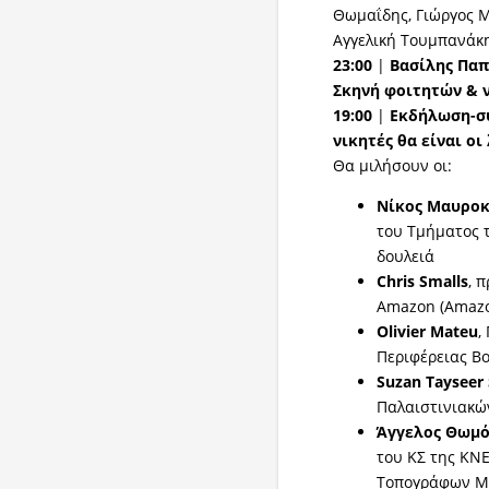
Θωμαΐδης, Γιώργος Μ
Αγγελική Τουμπανάκ
23:00
|
Βασίλης Πα
Σκηνή φοιτητών & 
19:00
|
Εκδήλωση-συ
νικητές θα είναι οι 
Θα μιλήσουν οι:
Νίκος Μαυρο
του Τμήματος τ
δουλειά
Chris
Smalls
, 
Amazon (Amazo
Olivier
Mateu
,
Περιφέρειας B
Suzan
Tayseer
Παλαιστινιακώ
Άγγελος Θωμ
του ΚΣ της ΚΝΕ
Τοπογράφων Μ