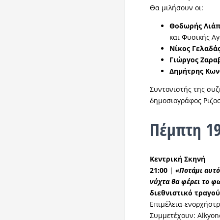
Θα μιλήσουν οι:
Θοδωρής Λιά
και Φυσικής Αγ
Νίκος Γελαδά
Γιώργος Ζαρα
Δημήτρης Κων
Συντονιστής της συ
δημοσιογράφος Ριζο
Πέμπτη 19
Κεντρική Σκηνή
21:00
|
«Ποτάμι αυτός
νύχτα θα φέρει το φ
διεθνιστικό τραγού
Επιμέλεια-ενορχήστρ
Συμμετέχουν: Alkyon