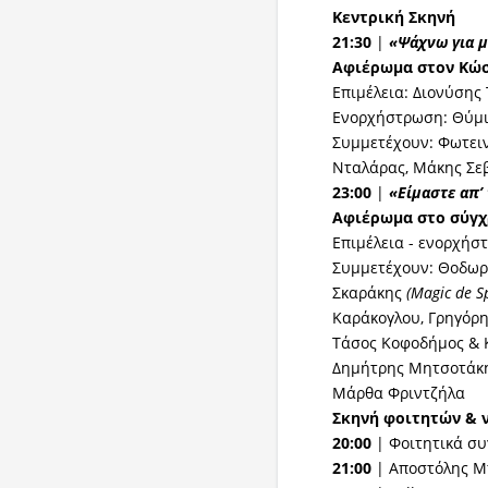
Κεντρική Σκηνή
21:30
|
«Ψάχνω για μ
Αφιέρωμα στον Κώσ
Επιμέλεια: Διονύσης
Ενορχήστρωση: Θύμ
Συμμετέχουν: Φωτειν
Νταλάρας, Μάκης Σεβ
23:00
|
«Είμαστε απ’
Αφιέρωμα στο σύγχ
Επιμέλεια - ενορχήσ
Συμμετέχουν: Θοδωρ
Σκαράκης
(
Magic
de
S
Καράκογλου, Γρηγόρ
Τάσος Κοφοδήμος &
Δημήτρης Μητσοτάκη
Μάρθα Φριντζήλα
Σκηνή φοιτητών & 
20:00
| Φοιτητικά σ
21:00
| Αποστόλης 