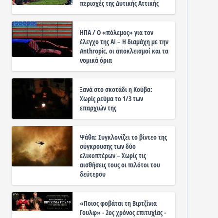
περιοχές της Δυτικής Αττικής
ΗΠΑ / Ο «πόλεμος» για τον
έλεγχο της ΑΙ – Η διαμάχη με την
Anthropic, οι αποκλεισμοί και τα
νομικά όρια
Ξανά στο σκοτάδι η Κούβα:
Χωρίς ρεύμα το 1/3 των
επαρχιών της
Ψάθα: Συγκλονίζει το βίντεο της
σύγκρουσης των δύο
ελικοπτέρων – Χωρίς τις
αισθήσεις τους οι πιλότοι του
δεύτερου
«Ποιος φοβάται τη Βιρτζίνια
Γουλφ» - 2ος χρόνος επιτυχίας -