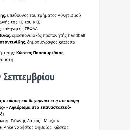
πης
, υπεύθυνος του τμήματος Αθλητισμού
ωγής της ΚΕ του ΚΚΕ
ς
, καθηγητής ΣΕΦΑΑ
βίνας
, ομοσπονδιακός προπονητής handball
σταντινίδης
, δημοσιογράφος gazzetta
ζήτησης:
Κώστας Πασακυριάκος
,
σπάστη
 Σεπτεμβρίου
 ο κόσμος και δε γυρνάει κι η πιο μαύρη
ως»
- Αφιέρωμα στο επαναστατικό-
δι
ωση: Γιάννης Δίσκος - Μωζάικ
e, Anser, Χρήστος Θηβαίος, Κώστας