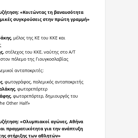
ζήτηση: «Κοιτώντας τη βαναυσότητα
εμικές συγκρούσεις στην πρώτη γραμμή»
δάκης
, μέλος της ΚΕ του ΚΚΕ και
ς
ης,
στέλεχος του ΚΚΕ, ναύτης στο Α/Τ
 στον πόλεμο της Γιουγκοσλαβίας
εμικοί ανταποκριτές:
ς
, φωτογράφος, πολεμικός ανταποκριτής
αλάκης
, φωτορεπόρτερ
τάφης
, φωτορεπόρτερ, δημιουργός του
he Other Half»
ζήτηση: «Ολυμπιακοί αγώνες, Αθήνα
και πραγματικότητα για την ανάπτυξη
της στήριξης των αθλητών»