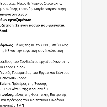
εράντζας, Νίκος & Γιώργος Στρατάκης,
η, Διονύσης Τσακνής, Μαρία Φαραντούρη
πακωνσταντίνου
νέων εργαζομένων
ζήτηση: Σε έναν κόσμο που φλέγεται,
λαοί!
κέφαλος
, μέλος της ΚΕ του ΚΚΕ, υπεύθυνος
ης ΚΕ για την εργατική-συνδικαλιστική
πρόεδρος του Συνδικάτου εργαζομένων στην
n Labor Union)
 Γενικός Γραμματέας του Εργατικού Κέντρου
ouches-du-Rhone
Salam
, Πρόεδρος της Ένωσης
ν Συνδικάτων της Ιερουσαλήμ
όπουλος
, μέλος της Φοιτητικής Επιτροπής
 και πρόεδρος του Φοιτητικού Συλλόγου
ηχανικών ΕΜΠ