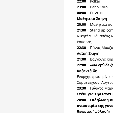
22:00
| Polkar
23:00
| Babo Koro
00:00
| Γκιντίκι
Μαθητικό Σκηνή
20:00
| Μαθητικά συ
21:00
| Stand up co
Νικητέα, Οδυσσέας Ν
Ρούσσος
22:30
| Πάνος Μουζο
Λαϊκή Σκηνή
21:00
|
Βαγγέλης Κο
22:00
|
«Μα εγώ δε ζ
Καζαντζίδη
Ενορχήστρωση: Νίκο
Συμμετέχουν: Αυγερ
23:30
| Γιώργος Μαρ
Στέκι για την ισοτ
20:00 | Εκδήλωση-σ
ανισοτιμία της γυν
θεωρίες "φύλου"»