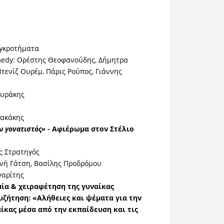
γκροτήματα
medy: Ορέστης Θεοφανούδης, Δήμητρα
τενίζ Ουρέμ, Πάρις Ρούπος, Γιάννης
υράκης
ρακάκης
ω γονατιστός»
- Αφιέρωμα στον Στέλιο
ς Στρατηγός
ινή Γάτση, Βασίλης Προδρόμου
γαρίτης
ιμία & χειραφέτηση της γυναίκας
υζήτηση: «Αλήθειες και ψέματα για την
αίκας μέσα από την εκπαίδευση και τις