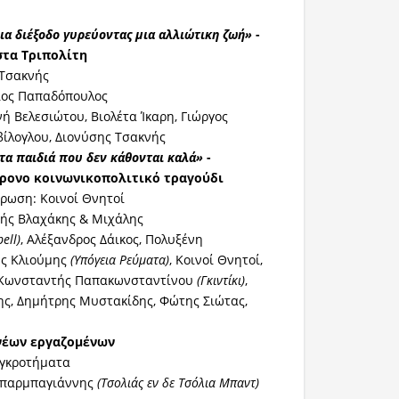
ια διέξοδο γυρεύοντας μια αλλιώτικη ζωή»
-
τα Τριπολίτη
 Τσακνής
ιος Παπαδόπουλος
ή Βελεσιώτου, Βιολέτα Ίκαρη, Γιώργος
ίλογλου, Διονύσης Τσακνής
 τα παιδιά που δεν κάθονται καλά»
-
ρονο κοινωνικοπολιτικό τραγούδι
τρωση: Κοινοί Θνητοί
ής Βλαχάκης & Μιχάλης
pell
)
, Αλέξανδρος Δάικος, Πολυξένη
ης Κλιούμης
(Υπόγεια Ρεύματα)
, Κοινοί Θνητοί,
 Κωνσταντής Παπακωνσταντίνου
(Γκιντίκι)
,
ς, Δημήτρης Μυστακίδης, Φώτης Σιώτας,
νέων εργαζομένων
υγκροτήματα
Μπαρμπαγιάννης
(Τσολιάς εν δε Τσόλια Μπαντ)