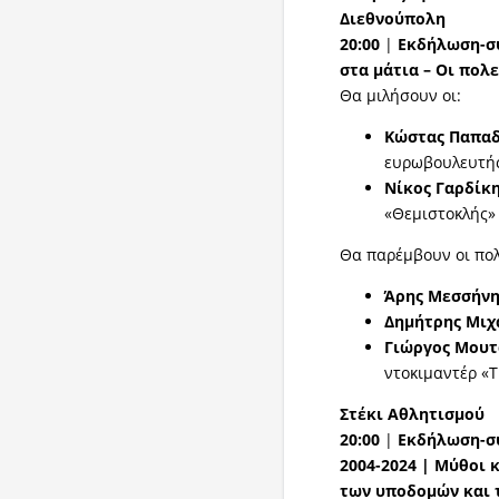
Διεθνούπολη
20:00
|
Εκδήλωση-συ
στα μάτια – Οι πολ
Θα μιλήσουν οι:
Κώστας Παπα
ευρωβουλευτή
Νίκος Γαρδίκ
«Θεμιστοκλής»
Θα παρέμβουν οι πολ
Άρης Μεσσήνη
Δημήτρης Μιχ
Γιώργος Μου
ντοκιμαντέρ «T
Στέκι Αθλητισμού
20:00
|
Εκδήλωση-συ
2004-2024 | Μύθοι 
των υποδομών και 