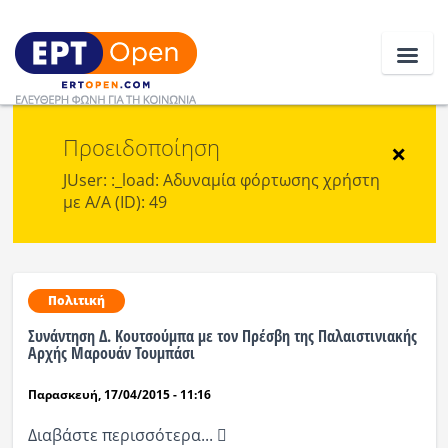
Προειδοποίηση
Ειδήσεις
×
JUser: :_load: Αδυναμία φόρτωσης χρήστη
με Α/Α (ID): 49
Ελλάδα
Κοινωνία
Πολιτική
Πολιτική
Συνάντηση Δ. Κουτσούμπα με τον Πρέσβη της Παλαιστινιακής
Οικονομία
Αρχής Μαρουάν Τουμπάσι
Αθλητικά
Παρασκευή, 17/04/2015 - 11:16
Κόσμος
Διαβάστε περισσότερα...