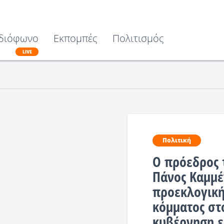
διόφωνο
Εκπομπές
Πολιτισμός
LIVE
Πολιτική
Ο πρόεδρος
Πάνος Καμμέ
προεκλογική
κόμματος στ
κυβέρνηση ε