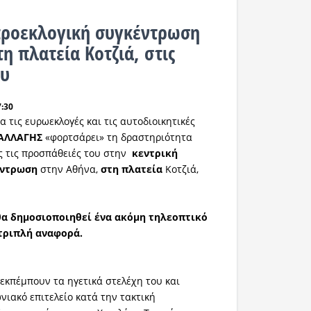
προεκλογική συγκέντρωση
η πλατεία Κοτζιά, στις
δυ
7:30
ια τις ευρωεκλογές και τις αυτοδιοικητικές
ΑΛΛΑΓΗΣ
«φορτσάρει» τη δραστηριότητα
ς τις προσπάθειές του στην
κεντρική
έντρωση
στην Αθήνα,
στη
πλατεία
Κοτζιά,
θα δημοσιοποιηθεί ένα ακόμη τηλεοπτικό
 τριπλή αναφορά.
εκπέμπουν τα ηγετικά στελέχη του και
νιακό επιτελείο κατά την τακτική