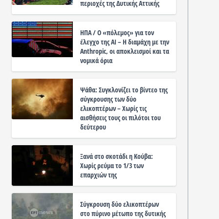
περιοχές της Δυτικής Αττικής
ΗΠΑ / Ο «πόλεμος» για τον
έλεγχο της ΑΙ – Η διαμάχη με την
Anthropic, οι αποκλεισμοί και τα
νομικά όρια
Ψάθα: Συγκλονίζει το βίντεο της
σύγκρουσης των δύο
ελικοπτέρων – Χωρίς τις
αισθήσεις τους οι πιλότοι του
δεύτερου
Ξανά στο σκοτάδι η Κούβα:
Χωρίς ρεύμα το 1/3 των
επαρχιών της
Σύγκρουση δύο ελικοπτέρων
στο πύρινο μέτωπο της δυτικής