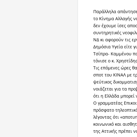
Παράλληλα απάντησε
το Κίνημα Αλλαγής να
δεν έχουμε ίσες απο
συντηρητικές νεοφιλ
ΝΔ κι αφορούν τις ερ
Δημόσια Υγεία είτε γ
Τσίπρα- Καμμένου πο
τόνισε ο κ. Χρηστίδης
Τις επόμενες ώρες θ
σποτ του ΚΙΝΑΛ με τ
ψεύτικος δικομματισ
νοιάζεται για τα πρ
ότι η Ελλάδα μπορεί
Ο γραμματέας Επικοι
πρόσφατο τηλεοπτικό
λέγοντας ότι «αποτυ
κοινωνικό και αισθητ
της Αττικής πρέπει ν