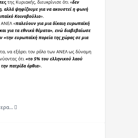
πες
της Κυριακής, διευκρίνισε ότι «
δεν
, αλλά ψηφίζουμε για να ακουστεί η φωνή
ωπαϊκό Κοινοβούλιο
».
ι ΑΝΕΛ «
παλεύουν για μια δίκαιη ευρωπαϊκή
και για τα εθνικά θέματα», ενώ διαβεβαίωσε
ν «την ευρωπαϊκή πορεία της χώρας σε μια
στα, να εξάρει τον ρόλο των ΑΝΕΛ ως δύναμη
ηνύοντας ότι
«το 5% του ελληνικού λαού
 την πατρίδα όρθια
».
/
ερα...