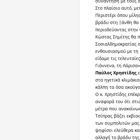
συνάντηση με τους 
Στο πλαίσιο αυτό, μ
Περιστέρι όπου μίλησ
βράδυ στη Ξάνθη θα 
περιοδεύοντας στην 
Κώστας Σημίτης θα π
Σοσιαλδημοκρατίας 
ενθουσιασμού με τη 
είδαμε τις τελευταίε
Γιάννενα, τη Λάρισα
Παύλος
Χρηστίδης
ε
στα ηγετικά κλιμάκι
κάλπη τα όσα ακούγον
Ο κ. Χρηστίδης επέκ
αναφορά του ότι στι
μέτρα που ανακοίνωσ
Τσίπρας βάζει εκβιασ
των συμπολιτών μας. 
ψηφίσει ελεύθερα κα
αλλαγή το βράδυ της