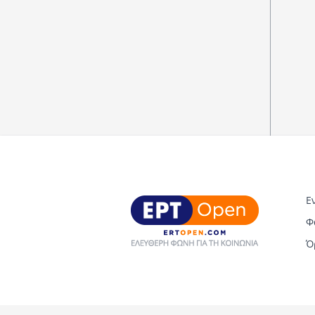
Ε
Φ
Ό