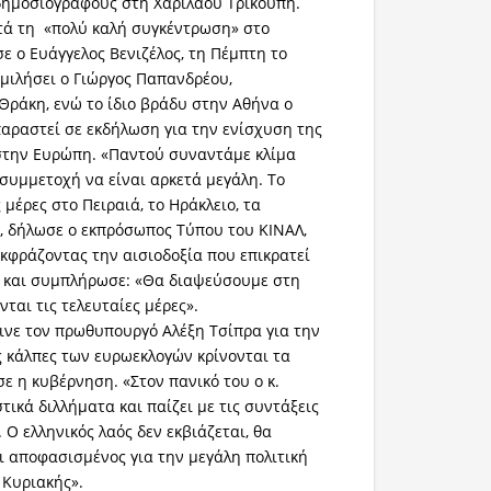
δημοσιογράφους στη Χαριλάου Τρικούπη.
ετά τη «πολύ καλή συγκέντρωση» στο
ε ο Ευάγγελος Βενιζέλος, τη Πέμπτη το
μιλήσει ο Γιώργος Παπανδρέου,
Θράκη, ενώ το ίδιο βράδυ στην Αθήνα ο
αραστεί σε εκδήλωση για την ενίσχυση της
στην Ευρώπη. «Παντού συναντάμε κλίμα
συμμετοχή να είναι αρκετά μεγάλη. Το
ς μέρες στο Πειραιά, το Ηράκλειο, τα
», δήλωσε ο εκπρόσωπος Τύπου του ΚΙΝΑΛ,
κφράζοντας την αισιοδοξία που επικρατεί
α και συμπλήρωσε: «Θα διαψεύσουμε στη
ται τις τελευταίες μέρες».
ρινε τον πρωθυπουργό Αλέξη Τσίπρα για την
ς κάλπες των ευρωεκλογών κρίνονται τα
ε η κυβέρνηση. «Στον πανικό του ο κ.
τικά διλλήματα και παίζει με τις συντάξεις
Ο ελληνικός λαός δεν εκβιάζεται, θα
ι αποφασισμένος για την μεγάλη πολιτική
 Κυριακής».