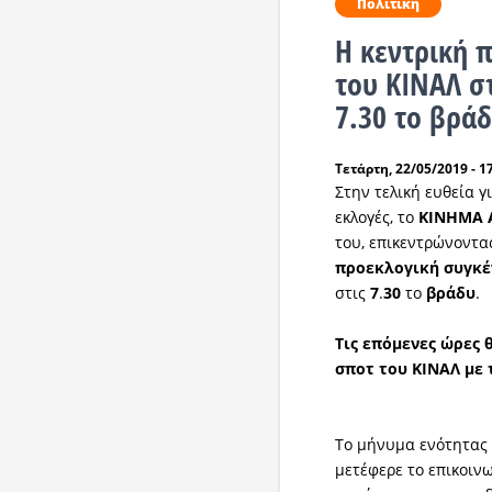
Πολιτική
Η κεντρική 
του ΚΙΝΑΛ στ
7.30 το βρά
Τετάρτη, 22/05/2019 - 1
Στην τελική ευθεία γ
εκλογές, το
ΚΙΝΗΜΑ
του, επικεντρώνοντα
προεκλογική
συγκ
στις
7
.
30
το
βράδυ
.
Τις επόμενες ώρες 
σποτ του ΚΙΝΑΛ με
Το μήνυμα ενότητας 
μετέφερε το επικοινω