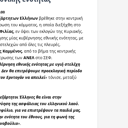
:00
ξάρτητων
Ελλήνων
βρέθηκε στην κεντρική
ρωση του κόμματος, η οποία διεξήχθη στο
Φιλίας
, εν όψει των εκλογών της Κυριακής.
σης μίας κυβέρνησης εθνικής ενότητας, με
στελεχών από όλες τις πλευρές,
ς Καμμένος
, από το βήμα της κεντρικής
ντρωσης των
ΑΝΕΛ
στο ΣΕΦ.
έρνηση εθνικής ενότητας με υγιή στελέχη
ς. Δεν θα επιτρέψουμε προεκλογική περίοδο
τον Ερντογάν να απειλεί
» τόνισε, μεταξύ
εξάρτητοι Έλληνες θα είναι στην
γύηση της ασφάλειας του ελληνικού λαού.
μφύλιο, για να επιστρέψουν τα παιδιά μας,
την ενότητα του έθνους, για τη φωνή της
ινοβούλιο
».