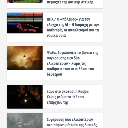
περιοχές της Δυτικής Αττικής
ΗΠΑ / Ο «πόλεμος» για τον
έλεγχο της ΑΙ – Η διαμάχη με την
Anthropic, οι αποκλεισμοί και τα
νομικά όρια
Ψάθα: Συγκλονίζει το βίντεο της
σύγκρουσης των δύο
ελικοπτέρων – Χωρίς τις
αισθήσεις τους οι πιλότοι του
δεύτερου
Ξανά στο σκοτάδι η Κούβα:
Χωρίς ρεύμα το 1/3 των
επαρχιών της
Σύγκρουση δύο ελικοπτέρων
στο πύρινο μέτωπο της δυτικής