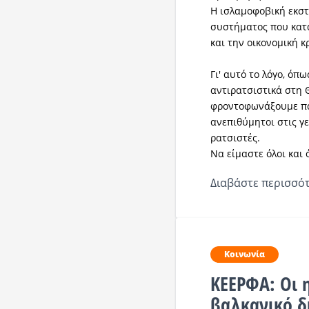
Η ισλαμοφοβική εκστ
συστήματος που κατα
και την οικονομική κ
Γι' αυτό το λόγο, ό
αντιρατσιστικά στη Θ
φροντοφωνάξουμε πάλ
ανεπιθύμητοι στις γε
ρατσιστές.
Να είμαστε όλοι και ό
Διαβάστε περισσότ
Κοινωνία
ΚΕΕΡΦΑ: Οι η
βαλκανικό δ