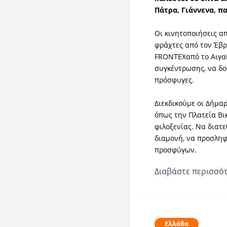
Πάτρα, Γιάννενα, π
Οι κινητοποιήσεις α
φράχτες από τον Έβρο
FRONTEXαπό το Αιγαί
συγκέντρωσης, να δο
πρόσφυγες.
Διεκδικούμε οι Δήμαρ
όπως την Πλατεία Βι
φιλοξενίας. Να διατε
διαμονή, να προσληφ
προσφύγων.
Διαβάστε περισσότ
Ελλάδα