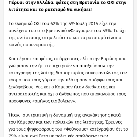
Πέρυσι στην Ελλάδα, φέτος στη Βρετανία το ΟΧΙ στην
λιτότητα και το ρατσισμό θα νικήσει!
ης
Το ελληνικό ΟΧΙ του 62% της 5
Ιούλη 2015 είχε την
συνέχεια του στο βρετανικό «Φεύγουμε» του 53%. Το όχι
της αντίστασης στην λιτότητα και το ρατσισμό είναι ο
κοινός παρονομαστής.
Και πέρυσι και φέτος, οι άρχουσες ελίτ στην Ευρώπη που
γνώρισαν την ήττα επιχειρούν να απαξιώσουν την
καταγραφή της λαϊκής διαμαρτυρίας συκοφαντώντας τον
κόσμο που τους γύρισε την πλάτη σαν αμόρφωτους και
ξενόφοβους. Λες και ο Κάμερον ήταν διεθνιστής και
αντιρατσιστής και όχι ο άνθρωπος που αποκαλούσε τους
πρόσφυγες «σμήνος εισβολέων».
Ήταν, συντριπτική η δυναμική της αγανάκτησης κατά
του Κάμερον και των πολιτικών της λιτότητας. Έρευνες
για τους ψηφοφόρους του «Φεύγουμε» κατέγραψαν ότι το
75% είναι αντίθετο με πολιτικές απελάσεων των