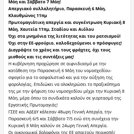
Μάη και Σάββατο 7 Μάη!
Απεργιακό συλλαλητήριο, Παρασκευή 6 Μάη,
Κλαυθμώνος 11πμ
Πρωτομαγιάτικη απεργία και συγκέντρωση Κυριακή 8
Μάη, Χαυτεία 11πμ, Σταδίου και Αιόλου
Όχι στα μνημόνια της λιτότητας και του ρατσισμού!
Όχι στην ΕΕ-φρούριο, καλοδεχούμενοι ο πρόσφυγες!
Διαγράψτε το χρέος και τους φράχτες, όχι τους
μισθούς και τις συντάξεις μας!
Η κυβέρνηση προχώρησε σε αιφνιδιασμό με την
κατάθεση την Παρασκευή 6 Μάη του νομοσχεδίου-
σφαγείο για το ασφαλιστικό και για την αύξηση της
φορολογίας. Επιδιώκει να ολοκληρώσει το πραξικόπημα
της με την ψήφιση του νομοσχεδίου μέχρι την Κυριακή 8
Μάη, μέρα όπου τα συνδικάτα καλούν σε γιορτασμό της
Εργατικής Πρωτομαγιάς!
ΓΣΕΕ και ΑΔΕΔΥ κάλεσαν 48ωρη Γενική Απεργία, την
Παρασκευή 6/5 και Σάββατο 7/5 ενώ στη συνέχεια την
Κυριακή 8 Μάη καλούν σε 24ωρη Γενική Απεργία.
Οι οικονομικοί δολοφόνοι της ΕΕ απαιτούν περικοπές