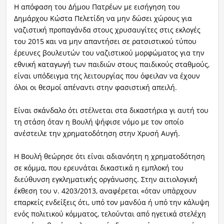
Η απόφαση του Δήμου Πατρέων με εισήγηση του
Δημάρχου Κώστα Πελετίδη να μην δώσει χώρους για
Ραδιόφωνο
LIVE
ναζιστική προπαγάνδα στους χρυσαυγίτες στις εκλογές
του 2015 και να μην απαντήσει σε ρατσιστικού τύπου
έρευνες βουλευτών του ναζιστικού μορφώματος για την
Εκπομπές
εθνική καταγωγή των παιδιών στους παιδικούς σταθμούς,
είναι υπόδειγμα της λειτουργίας που όφειλαν να έχουν
όλοι οι θεσμοί απέναντι στην φασιστική απειλή.
Πολιτισμός
Είναι σκάνδαλο ότι στέλνεται στα δικαστήρια γι αυτή του
τη στάση όταν η Βουλή ψήφισε νόμο με τον οποίο
ανέστειλε την χρηματοδότηση στην Χρυσή Αυγή.
Η Βουλή θεώρησε ότι είναι αδιανόητη η χρηματοδότηση
σε κόμμα, που ερευνάται δικαστικά η εμπλοκή του
διεύθυνση εγκληματικής οργάνωσης. Στην αιτιολογική
έκθεση του ν. 4203/2013, αναφέρεται «όταν υπάρχουν
επαρκείς ενδείξεις ότι, υπό τον μανδύα ή υπό την κάλυψη
ενός πολιτικού κόμματος, τελούνται από ηγετικά στελέχη