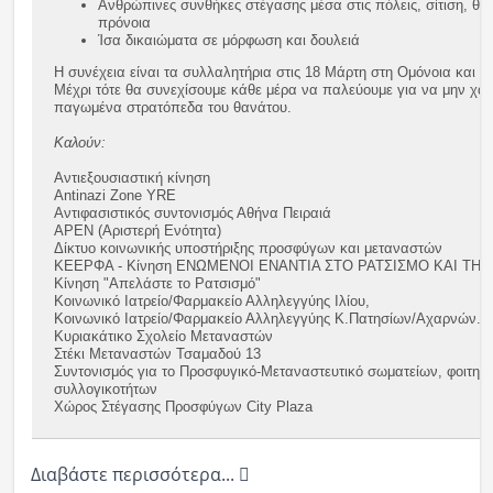
Ανθρώπινες συνθήκες στέγασης μέσα στις πόλεις, σίτιση, θέ
πρόνοια
Ίσα δικαιώματα σε μόρφωση και δουλειά
Η συνέχεια είναι τα συλλαλητήρια στις 18 Μάρτη στη Ομόνοια και σ
Μέχρι τότε θα συνεχίσουμε κάθε μέρα να παλεύουμε για να μην χαθ
παγωμένα στρατόπεδα του θανάτου.
Kαλούν:
Αντιεξουσιαστική κίνηση
Antinazi Zone YRE
Αντιφασιστικός συντονισμός Αθήνα Πειραιά
ΑΡΕΝ (Αριστερή Ενότητα)
Δίκτυο κοινωνικής υποστήριξης προσφύγων και μεταναστών
ΚΕΕΡΦΑ - Κίνηση ΕΝΩΜΕΝΟΙ ΕΝΑΝΤΙΑ ΣΤΟ ΡΑΤΣΙΣΜΟ ΚΑΙ ΤΗ 
Κίνηση "Απελάστε το Ρατσισμό"
Κοινωνικό Ιατρείο/Φαρμακείο Αλληλεγγύης Ιλίου,
Κοινωνικό Ιατρείο/Φαρμακείο Αλληλεγγύης Κ.Πατησίων/Αχαρνών.
Κυριακάτικο Σχολείο Μεταναστών
Στέκι Μεταναστών Τσαμαδού 13
Συντονισμός για το Προσφυγικό-Μεταναστευτικό σωματείων, φοιτητ
συλλογικοτήτων
Χώρος Στέγασης Προσφύγων City Plaza
Διαβάστε περισσότερα...