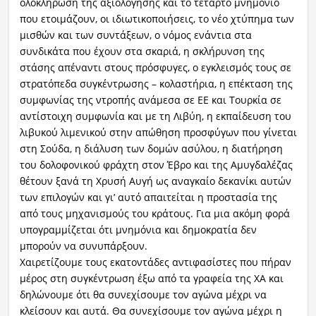
ολοκλήρωση της αξιολόγησης και το τέταρτο μνημόνιο
που ετοιμάζουν, οι ιδιωτικοποιήσεις, το νέο χτύπημα των
μισθών και των συντάξεων, ο νόμος ενάντια στα
συνδικάτα που έχουν στα σκαριά, η σκλήρυνση της
στάσης απέναντι στους πρόσφυγες, ο εγκλεισμός τους σε
στρατόπεδα συγκέντρωσης – κολαστήρια, η επέκταση της
συμφωνίας της ντροπής ανάμεσα σε ΕΕ και Τουρκία σε
αντίστοιχη συμφωνία και με τη Λιβύη, η εκπαίδευση του
λιβυκού λιμενικού στην απώθηση προσφύγων που γίνεται
στη Σούδα, η διάλυση των δομών ασύλου, η διατήρηση
του δολοφονικού φράχτη στον Έβρο και της Αμυγδαλέζας
θέτουν ξανά τη Χρυσή Αυγή ως αναγκαίο δεκανίκι αυτών
των επιλογών και γι’ αυτό απαιτείται η προστασία της
από τους μηχανισμούς του κράτους. Για μια ακόμη φορά
υπογραμμίζεται ότι μνημόνια και δημοκρατία δεν
μπορούν να συνυπάρξουν.
Χαιρετίζουμε τους εκατοντάδες αντιφασίστες που πήραν
μέρος στη συγκέντρωση έξω από τα γραφεία της ΧΑ και
δηλώνουμε ότι θα συνεχίσουμε τον αγώνα μέχρι να
κλείσουν και αυτά. Θα συνεχίσουμε τον αγώνα μέχρι η