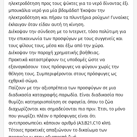
ηλεκτροδότηση προς τους ψύκτες για το νερό δίνοντας έξι
μπουκάλια νερό για μία βδομάδα!! Έκοψαν την
ηλεκτροδότηση και πήραν τα πλυντήρια ρούχων! Γυναίκες
έκλαιγαν όταν είδαν αυτή τη κίνηση.
Διέκοψαν την σύνδεση με το Ιντερνετ, τόσο πολύτιμη για
την επικοινωνία των προσφύγων με τους συγγενείς και
τους φίλους τους, μέσα και έξω από την χώρα.
Διέκοψαν την παροχή χρηματικής βοήθειας.
Πρακτικά καταστρέφουν τις υποδομές ώστε να
εξαναγκάσουν τους πρόσφυγες να φύγουν χωρίς την
θέληση τους. Συμπεριφέρονται στους πρόσφυγες ως
εχθρικό σώμα.
Παίζουν με την αξιοπρέπεια των προσφύγων σε μια
διαδικασία καταγραφής-παρωδία. Είναι διαδικασία που
θυμίζει κατηγοριοποίηση σε σφαγεία, όπου το ζώα
διαχωρίζονται και σημαδεύονται πιο πριν. Έτσι, το μόνο
που γνωρίζει πλέον ο πρόσφυγας είναι ότι
αντιπροσωπεύει κάποιον αριθμό (Α3,Β21,C10 κλπ).
Τέτοιες πρακτικές απαξιώνουν το δικαίωμα των
προσφύγων στην αξιοπρεπή ζωή.