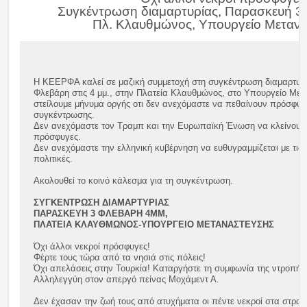
Συγκέντρωση διαμαρτυρίας, Παρασκευή 3 
Πλ. Κλαυθμώνος, Υπουργείο Μεταν
Η ΚΕΕΡΦΑ καλεί σε μαζική συμμετοχή στη συγκέντρωση διαμαρτυρ
Φλεβάρη στις 4 μμ., στην Πλατεία Κλαυθμώνος, στο Υπουργείο Μετ
στείλουμε μήνυμα οργής οτι δεν ανεχόμαστε να πεθαίνουν πρόσφυγ
συγκέντρωσης.
Δεν ανεχόμαστε τον Τραμπ και την Ευρωπαϊκή Ένωση να κλείνουν
πρόσφυγες.
Δεν ανεχόμαστε την ελληνική κυβέρνηση να ευθυγραμμίζεται με τις 
πολιτικές.
Ακολουθεί το κοινό κάλεσμα για τη συγκέντρωση.
ΣΥΓΚΕΝΤΡΩΣΗ ΔΙΑΜΑΡΤΥΡΙΑΣ
ΠΑΡΑΣΚΕΥΗ 3 ΦΛΕΒΑΡΗ 4ΜΜ,
ΠΛΑΤΕΙΑ ΚΛΑΥΘΜΩΝΟΣ-ΥΠΟΥΡΓΕΙΟ ΜΕΤΑΝΑΣΤΕΥΣΗΣ
Όχι άλλοι νεκροί πρόσφυγες!
Φέρτε τους τώρα από τα νησιά στις πόλεις!
Όχι απελάσεις στην Τουρκία! Καταργήστε τη συμφωνία της ντροπής
Αλληλεγγύη στον απεργό πείνας Μοχάμεντ Α.
Δεν έχασαν την ζωή τους από ατυχήματα οι πέντε νεκροί στα στρ