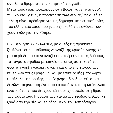
άνοιξε το δρόμο για την κυπριακή τραγωδία.
Μετά τους τραμπουκισμούς στη Βουλή και την αποβολή
Ραδιόφωνο
LIVE
των χρυσαυγιτών, η πρόσκληση των νεοναζί σε αυτή την
τελετή είναι πρόκληση για τις δημοκρατικές ευαισθησίες
του ελληνικού λαού που γνωρίζει καλά τις ευθύνες των
Εκπομπές
χουντικών για την Κύπρο.
Η κυβέρνηση ΣΥΡΙΖΑ-ΑΝΕΛ, με αυτές τις πρακτικές
Πολιτισμός
ξεπλένει τους υπόδικους νεοναζί της Χρυσής Αυγής. Σε
μια περίοδο που οι νεοναζί επαναφέρουν στους δρόμους
τα τάγματα εφόδου με επιθέσεις, όπως αυτή κατά του
φοιτητή Αλέξη Λάζαρη, ακόμη και από την είσοδο των
κεντρικών τους Γραφείων και με επικεφαλής μετακλητό
υπάλληλο της Βουλής, η κυβέρνηση δεν δικαιούται να
δηλώνει αιφνιδιασμένη από τα «υπάρχοντα πρωτόκολλα»
ενός κράτους που διαχρονικά παρείχε ασυλία στη δράση
των φασιστών. Η δράση των ταγμάτων εφόδου απλώθηκε
ξανά από την Χίο και τη Λέρο μέχρι τον Ασπρόπυργο.