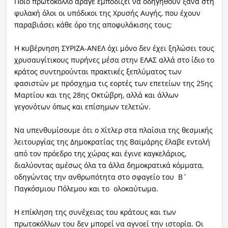
Ποιο πρωτόκολλο άραγε εμποδίζει να οδηγηθούν ξανά στη
φυλακή όλοι οι υπόδικοι της Χρυσής Αυγής, που έχουν
παραβιάσει κάθε όρο της αποφυλάκισης τους;
Η κυβέρνηση ΣΥΡΙΖΑ-ΑΝΕΛ όχι μόνο δεν έχει ξηλώσει τους
χρυσαυγίτικους πυρήνες μέσα στην ΕΛΑΣ αλλά στο ίδιο το
κράτος συντηρούνται πρακτικές ξεπλύματος των
φασιστών με πρόσχημα τις εορτές των επετείων της 25ης
Μαρτίου και της 28ης Οκτώβρη, αλλά και άλλων
γεγονότων όπως και επίσημων τελετών.
Να υπενθυμίσουμε ότι ο Χίτλερ στα πλαίσια της θεσμικής
λειτουργίας της Δημοκρατίας της Βαϊμάρης έλαβε εντολή
από τον πρόεδρο της χώρας και έγινε καγκελάριος,
διαλύοντας αμέσως όλα τα άλλα δημοκρατικά κόμματα,
οδηγώντας την ανθρωπότητα στο σφαγείο του Β΄
Παγκόσμιου Πόλεμου και το ολοκαύτωμα.
Η επίκληση της συνέχειας του κράτους και των
πρωτοκόλλων του δεν μπορεί να αγνοεί την ιστορία. Οι