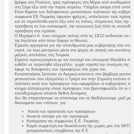
βρέφος στη Ριτσώνα, τρεις πρόσφυγες στη Μόρια από αναθυμιάσεις
στη Σάμο έξω από την πόρτα ιατρείου. Υπήρξαν ακόμη επτά απόπει
Είναι θύματα των δολοφονικών ρατσιστικών πολιτικών της κυβέρνησ
συμφωνία ΕΕ-Τουρκίας ύψωσαν φράχτες, απέκλεισαν τους πρόσφυγε
και σε στρατόπεδα-γκέτο έξω από τις πόλεις, στερώντας τους την ζε
πρόσβαση σε ένα νοσοκομείο, την κοινωνική ζωή πλάι σε συνανθρώπ
πρόσβαση στα σχολεία.
Ο Μοχάμεντ Α. ένας απεργός πείνας από τις 13/12 κινδυνεύει να στ
της Αιγύπτου από όπου ξέφυγε το θάνατο.
Είμαστε οργισμένοι για την απανθρωπιά μιας κυβέρνησης που επιμέν
νησιά, να τους μαντρώνει μέσα στο ψύχος σε σκηνές και κοντέϊνερ κα
μαζικές απελάσεις στη Τουρκία.
Είμαστε αγαναχτισμένοι με τον κυνισμό του υπουργού Μουζάλα που 
ευθιξία να παραιτηθεί εξαγγέλλει χωρίς ντροπή την συνέχιση της ρα
έφερε τις δολοφονίες των προσφύγων στα χέρια του.
Κινητοποιήσεις ξεσπούν σε Αμερική απέναντι στα βάρβαρα ρατσιστι
μεταναστών που εξαγγέλλει ο Τράμπ και στην Ευρώπη ενάντια στι
πολιτικές κατά των προσφύγων που εφαρμόζουν οι κυβερνήσεις των
κίνημα αλληλεγγύης στους πρόσφυγες που βροντοφωνάζει ότι οι πρ
καλοδεχούμενοι αποκτά διεθνή δυναμική.
Δεν θα σταματήσουμε να απαιτούμε και να διαδηλώνουμε, μαζί με τ
δικαιώματα των ντόπιων, για :
Άσυλο και προστασία των προσφύγων
Ανοικτά σύνορα για την προσφυγιά
Κατάργηση της συμφωνίας Ε.Ε.-Τουρκίας
Καμιά συμμετοχή και διευκόλυνση της χώρας μας στο ΝΑΤΟ, 
ιμπεριαλιστικές επεμβάσεις της Ε.Ε.