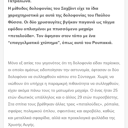
Πετράλωνα.
Η μέθοδος δολοφονίας του Σαχζάντ είχε τα ίδια
χαραχτηριστικά με αυτά της δολοφονίας του Παύλου
Φύσσα. Οι δύο χρυσαυγίτες βγήκαν παγανιά ως τάγμα
εφόδου οπλισμένοι με πτυσσόμενο μαχαίρι
«πεταλούδα». Τον άφησαν στον τόπο με ένα
“επαγγελματικό χτύπημα”, όπως αυτό του Ρουπακιά.
Μόνο εξ αιτίας του γεγονότος ότι τη δολοφονία είδαν περίοικοι,
οι οποίοι αμέσως ειδοποίησαν την αστυνομία, έφτασαν οι δύο
δολοφόνοι να συλληφθούν κάπου στο Σύνταγμα. Χωρίς να
νιώθουν ότι υπήρχε η παραμικρή πιθανότητα να συλληφθούν,
είχαν ακόμα πάνω τους το ματωμένο μαχαίρι. Ο ένας ήταν 25
ετών ιδιωτικός υπάλληλος και ο άλλος 29 ετών πυροσβέστης.
Στα σπίτια τους βρέθηκαν άλλες τρεις «πεταλούδες», ρόπαλα,
σφαίρες πολεμικού όπλου, σφεντόνες και αεροβόλο, καθώς
και μεταλλικά σφαιρίδια, αλλά και προεκλογικά φυλλάδια της
Χρυσής Αυγής.