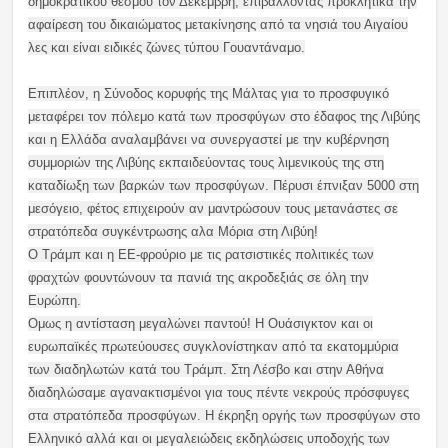
δημοκρατικού θεσμού τον Δεκέμβρη, επιβάλλοντας προκλητικά την
αφαίρεση του δικαιώματος μετακίνησης από τα νησιά του Αιγαίου
λες και είναι ειδικές ζώνες τύπου Γουαντάναμο.
Επιπλέον, η Σύνοδος κορυφής της Μάλτας για το προσφυγικό
μεταφέρει τον πόλεμο κατά των προσφύγων στο έδαφος της Λιβύης
και η Ελλάδα αναλαμβάνει να συνεργαστεί με την κυβέρνηση
συμμοριών της Λιβύης εκπαιδεύοντας τους λιμενικούς της στη
καταδίωξη των βαρκών των προσφύγων. Πέρυσι έπνιξαν 5000 στη
μεσόγειο, φέτος επιχειρούν αν μαντρώσουν τους μετανάστες σε
στρατόπεδα συγκέντρωσης αλα Μόρια στη Λιβύη!
Ο Τράμπ και η ΕΕ-φρούριο με τις ρατσιστικές πολιτικές των
φραχτών φουντώνουν τα πανιά της ακροδεξιάς σε όλη την
Ευρώπη.
Ομως η αντίσταση μεγαλώνει παντού! Η Ουάσιγκτον και οι
ευρωπαϊκές πρωτεύουσες συγκλονίστηκαν από τα εκατομμύρια
των διαδηλωτών κατά του Τράμπ. Στη Λέσβο και στην Αθήνα
διαδηλώσαμε αγανακτισμένοι για τους πέντε νεκρούς πρόσφυγες
στα στρατόπεδα προσφύγων. Η έκρηξη οργής των προσφύγων στο
Ελληνικό αλλά και οι μεγαλειώδεις εκδηλώσεις υποδοχής των