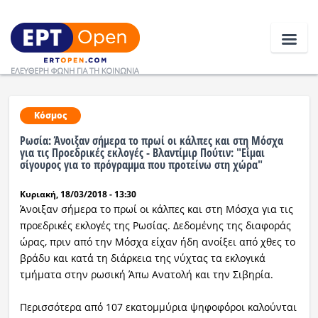
Ειδήσεις
Κόσμος
Ρωσία: Άνοιξαν σήμερα το πρωί οι κάλπες και στη Μόσχα
Ελλάδα
για τις Προεδρικές εκλογές - Βλαντίμιρ Πούτιν: "Είμαι
σίγουρος για το πρόγραμμα που προτείνω στη χώρα"
Κοινωνία
Κυριακή, 18/03/2018 - 13:30
Άνοιξαν σήμερα το πρωί οι κάλπες και στη Μόσχα για τις
Πολιτική
προεδρικές εκλογές της Ρωσίας. Δεδομένης της διαφοράς
Οικονομία
ώρας, πριν από την Μόσχα είχαν ήδη ανοίξει από χθες το
βράδυ και κατά τη διάρκεια της νύχτας τα εκλογικά
Αθλητικά
τμήματα στην ρωσική Άπω Ανατολή και την Σιβηρία.
Κόσμος
Περισσότερα από 107 εκατομμύρια ψηφοφόροι καλούνται