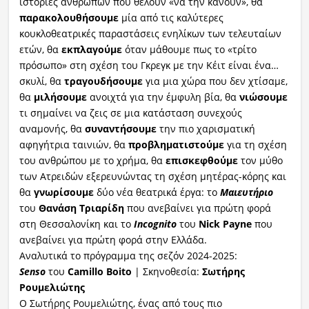
ιστορίες ανθρώπων που θέλουν «να την κάνουν», θα
παρακολουθήσουμε
μία από τις καλύτερες
κουκλοθεατρικές παραστάσεις ενηλίκων των τελευταίων
ετών, θα
εκπλαγούμε
όταν μάθουμε πως το «τρίτο
πρόσωπο» στη σχέση του Γκρεγκ με την Κέιτ είναι ένα…
σκυλί, θα
τραγουδήσουμε
για μια χώρα που δεν χτίσαμε,
θα
μιλήσουμε
ανοιχτά για την έμφυλη βία, θα
νιώσουμε
τι σημαίνει να ζεις σε μια κατάσταση συνεχούς
αναμονής, θα
συναντήσουμε
την πιο χαρισματική
αφηγήτρια ταινιών, θα
προβληματιστούμε
για τη σχέση
του ανθρώπου με το χρήμα, θα
επισκεφθούμε
τον μύθο
των Ατρειδών εξερευνώντας τη σχέση μητέρας-κόρης και
θα
γνωρίσουμε
δύο νέα θεατρικά έργα: το
Μαιευτήριο
του
Θανάση Τριαρίδη
που ανεβαίνει για πρώτη φορά
στη Θεσσαλονίκη και το
Incognito
του
Nick Payne
που
ανεβαίνει για πρώτη φορά στην Ελλάδα.
Αναλυτικά το πρόγραμμα της σεζόν 2024-2025:
Senso
του
Camillo Boito
| Σκηνοθεσία:
Σωτήρης
Ρουμελιώτης
Ο Σωτήρης Ρουμελιώτης, ένας από τους πιο