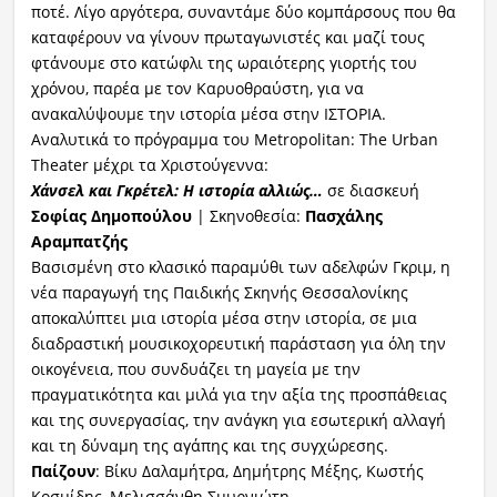
ποτέ. Λίγο αργότερα, συναντάμε δύο κομπάρσους που θα
καταφέρουν να γίνουν πρωταγωνιστές και μαζί τους
φτάνουμε στο κατώφλι της ωραιότερης γιορτής του
χρόνου, παρέα με τον Καρυοθραύστη, για να
ανακαλύψουμε την ιστορία μέσα στην ΙΣΤΟΡΙΑ.
Αναλυτικά το πρόγραμμα του Metropolitan: The Urban
Theater μέχρι τα Χριστούγεννα:
Χάνσελ και Γκρέτελ: Η ιστορία αλλιώς…
σε διασκευή
Σοφίας Δημοπούλου
| Σκηνοθεσία:
Πασχάλης
Αραμπατζής
Βασισμένη στο κλασικό παραμύθι των αδελφών Γκριμ, η
νέα παραγωγή της Παιδικής Σκηνής Θεσσαλονίκης
αποκαλύπτει μια ιστορία μέσα στην ιστορία, σε μια
διαδραστική μουσικοχορευτική παράσταση για όλη την
οικογένεια, που συνδυάζει τη μαγεία με την
πραγματικότητα και μιλά για την αξία της προσπάθειας
και της συνεργασίας, την ανάγκη για εσωτερική αλλαγή
και τη δύναμη της αγάπης και της συγχώρεσης.
Παίζουν
: Βίκυ Δαλαμήτρα, Δημήτρης Μέξης, Κωστής
Κοσμίδης, Μελισσάνθη Σμυρνιώτη