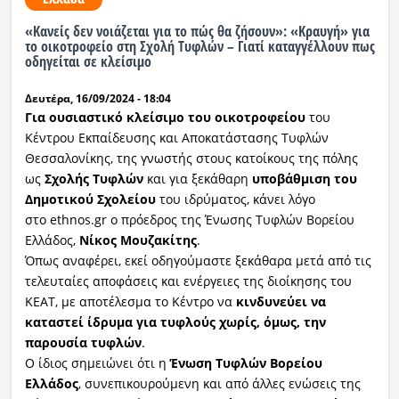
«Κανείς δεν νοιάζεται για το πώς θα ζήσουν»: «Κραυγή» για
Ραδιόφωνο
LIVE
το οικοτροφείο στη Σχολή Τυφλών – Γιατί καταγγέλλουν πως
οδηγείται σε κλείσιμο
Εκπομπές
Δευτέρα, 16/09/2024 - 18:04
Για ουσιαστικό κλείσιμο του οικοτροφείου
του
Κέντρου Εκπαίδευσης και Αποκατάστασης Τυφλών
Θεσσαλονίκης, της γνωστής στους κατοίκους της πόλης
Πολιτισμός
ως
Σχολής Τυφλών
και για ξεκάθαρη
υποβάθμιση του
Δημοτικού Σχολείου
του ιδρύματος, κάνει λόγο
στο ethnos.gr ο πρόεδρος της Ένωσης Τυφλών Βορείου
Ελλάδος,
Νίκος Μουζακίτης
.
Όπως αναφέρει, εκεί οδηγούμαστε ξεκάθαρα μετά από τις
τελευταίες αποφάσεις και ενέργειες της διοίκησης του
ΚΕΑΤ, με αποτέλεσμα το Κέντρο να
κινδυνεύει να
καταστεί ίδρυμα για τυφλούς χωρίς, όμως, την
παρουσία τυφλών
.
Ο ίδιος σημειώνει ότι η
Ένωση Τυφλών Βορείου
Ελλάδος
, συνεπικουρούμενη και από άλλες ενώσεις της