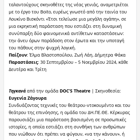
ταλαντούχους σκηνοθέτες της νέας γενιάς, αναμετριέται
με το έργο του Boito, ευρέως γνωστό από την ταινία του
Λουκίνο Βισκόντι «Έτσι τελείωσε μια μεγάλη αγάπη», σε
μια εκρηκτική παράσταση που εστιάζει στη δυναμική
συνύπαρξη δύο φαινομενικά αντίθετων καταστάσεων:
την άνευ όρων παράδοση στον έρωτα και την υποταγή
του πάθους στην ψυχρή λογική.
Παίζουν
: Έλμα Βλαστοπούλου, Ζωή Λάη, Δήμητρα Φάκα
Παραστάσεις
: 30 Σεπτεμβρίου – 5 Νοεμβρίου 2024, κάθε
Δευτέρα και Τρίτη
Τηγκανά
από την ομάδα
DOC’S Theatre
| Σκηνοθεσία:
Ευγενία Ζάγουρα
Συνδυάζοντας τεχνικές του θεάτρου-ντοκουμέντο και του
θεάτρου της επινόησης, η ομάδα του ΔΗ.ΠΕ.ΘΕ. Κέρκυρας
παρουσιάζει μια παράσταση βασισμένη σε προσωπικές
ιστορίες, η οποία εστιάζει στη συνθήκη των ανθρώπων
που νιώθουν ότι πρέπει να φύγουν, «να την κάνουν», ή