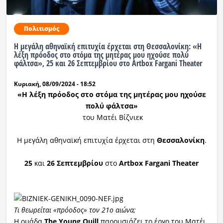
Πολιτισμός
Η μεγάλη αθηναϊκή επιτυχία έρχεται στη Θεσσαλονίκη: «Η
λέξη πρόοδος στο στόμα της μητέρας μου ηχούσε πολύ
φάλτσα», 25 και 26 Σεπτεμβρίου στο Artbox Fargani Theater
Κυριακή, 08/09/2024 - 18:52
«Η λέξη πρόοδος στο στόμα της μητέρας μου ηχούσε
πολύ φάλτσα»
του Ματέι Βίζνιεκ
Η μεγάλη αθηναϊκή επιτυχία έρχεται στη
Θεσσαλονίκη
.
25
και
26 Σεπτεμβρίου
στο
Artbox Fargani Theater
Τι
θεωρείται
«πρόοδο
ς
» τον 21ο αιώνα;
H ομάδα
The Young Quill
παρουσιάζει το έργο του Ματέι