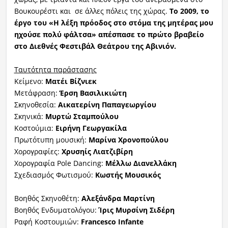
Βουκουρέστι και σε άλλες πόλεις της χώρας.
Το 2009, το
έργο του «Η λέξη πρόοδος στο στόμα της μητέρας μου
ηχούσε πολύ φάλτσα» απέσπασε το πρώτο βραβείο
στο Διεθνές Φεστιβάλ Θεάτρου της Αβινιόν.
Ταυτότητα παράστασης
Κείμενο:
Ματέι Βίζνιεκ
Μετάφραση:
Έρση Βασιλικιώτη
Σκηνοθεσία:
Αικατερίνη Παπαγεωργίου
Σκηνικά:
Μυρτώ Σταμπούλου
Κοστούμια:
Ειρήνη Γεωργακίλα
Πρωτότυπη μουσική:
Μαρίνα Χρονοπούλου
Χορογραφίες:
Χρυσηίς Λιατζιβίρη
Χορογραφία Pole Dancing:
Μέλλω Διανελλάκη
Σχεδιασμός Φωτισμού:
Κωστής Μουσικός
Βοηθός Σκηνοθέτη:
Αλεξάνδρα Μαρτίνη
Βοηθός Ενδυματολόγου:
Ίρις Μυρσίνη Σιδέρη
Ραφή Κοστουμιών:
Francesco Infante