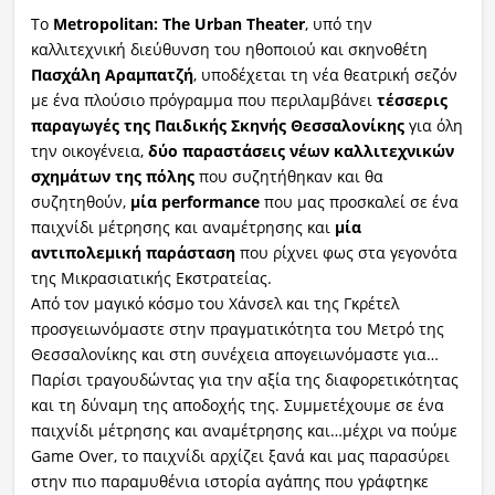
Το
Metropolitan: The Urban Theater
, υπό την
καλλιτεχνική διεύθυνση του ηθοποιού και σκηνοθέτη
Πασχάλη Αραμπατζή
, υποδέχεται τη νέα θεατρική σεζόν
με ένα πλούσιο πρόγραμμα που περιλαμβάνει
τέσσερις
παραγωγές της Παιδικής Σκηνής Θεσσαλονίκης
για όλη
την οικογένεια,
δύο παραστάσεις νέων καλλιτεχνικών
σχημάτων της πόλης
που συζητήθηκαν και θα
συζητηθούν,
μία performance
που μας προσκαλεί σε ένα
παιχνίδι μέτρησης και αναμέτρησης και
μία
αντιπολεμική παράσταση
που ρίχνει φως στα γεγονότα
της Μικρασιατικής Εκστρατείας.
Από τον μαγικό κόσμο του Χάνσελ και της Γκρέτελ
προσγειωνόμαστε στην πραγματικότητα του Μετρό της
Θεσσαλονίκης και στη συνέχεια απογειωνόμαστε για…
Παρίσι τραγουδώντας για την αξία της διαφορετικότητας
και τη δύναμη της αποδοχής της. Συμμετέχουμε σε ένα
παιχνίδι μέτρησης και αναμέτρησης και…μέχρι να πούμε
Game Over, το παιχνίδι αρχίζει ξανά και μας παρασύρει
στην πιο παραμυθένια ιστορία αγάπης που γράφτηκε