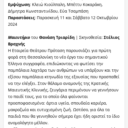
Εμψύχωση
: Κλειώ Κιούλπαλη, Μπέττυ Κοκαράκη,
Δήμητρα Κωνσταντινίδου, Εύα Τσαμπάση
Παραστάσεις
: Παρασκευή 11 και Σάββατο 12 Οκτωβρίου
2024
Μαιευτήριο
του
Θανάση Τριαρίδη
| Σκηνοθεσία:
Στέλιος
Βραχνής
Η Εταιρεία Θεάτρου Πρόταση παρουσιάζει για πρώτη
φορά στη Θεσσαλονίκη το νέο έργο του σημαντικού
Έλληνα συγγραφέα, επιδιώκοντας να φωτίσει την
παμπάλαια λαχτάρα των ανθρώπων να υπάρξουν και την
εξίσου παμπάλαια κτηνωδία της εξουσίας που προσπαθεί
να την ελέγξει. Στον θάλαμο αναμονής της Κρατικής
Μαιευτικής Κλινικής, ζευγάρια περιμένουν να γεννήσουν
το παιδί τους, για το οποίο όλα φαίνονται
προαποφασισμένα: άρτια υγεία, σπουδαία καριέρα,
μακροζωία και ευτυχισμένη ζωή. Ωστόσο, για όλα τα
παιδιά που θα γεννηθούν σήμερα έχει ήδη οριστεί το ίδιο
ανομολόγητο μέλλον.