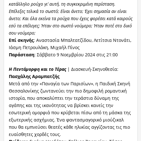
κατάλληλο ρούχο γι’ αυτή, τη συγκεκριμένη περίσταση.
Επέλεξες τελικά το σωστό; Είναι άνετο; Έχει σημασία αν είναι
άνετο; Και όλα εκείνα τα ρούχα που έχεις φορέσει κατά καιρούς
εσύ τα επέλεγες; Ήταν στο σωστό νούμερο; Ήταν ποτέ στο δικό
σου νούμερο;
Επί σκηνής
: Αναστασία Μπαλτατζίδου, Λετίτσια Ντονάτι,
Ιάσμη Πετρουλάκη, Μιχαήλ Πίνος
Παράσταση
: Σάββατο 9 Νοεμβρίου 2024 στις 21:00
Η Πεντάμορφη και το Τέρας
| Διασκευή-Σκηνοθεσία:
Πασχάλης Αραμπατζής
Μετά από την «Παναγία των Παρισίων», η Παιδική Σκηνή
Θεσσαλονίκης ζωντανεύει την πιο δημοφιλή ρομαντική
ιστορία, που αποκαλύπτει την τεράστια δύναμη της
αγάπης και της ικανότητας να βρίσκει κανείς την
εσωτερική ομορφιά που κρύβεται πίσω από τη μάσκα της
εξωτερικής ασχήμιας. Ένα φαντασμαγορικό μιούζικαλ
που θα εμπνεύσει θεατές κάθε ηλικίας αγγίζοντας τις πιο
ευαίσθητες χορδές τους.