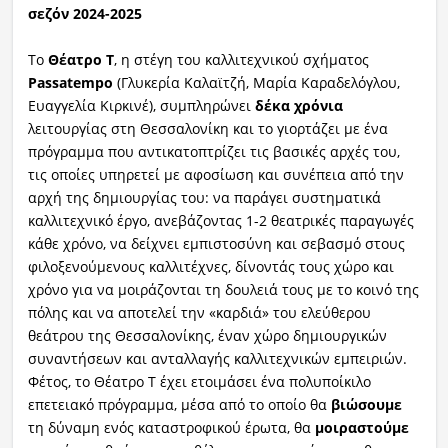
σεζόν 2024-2025
Το
Θέατρο Τ
, η στέγη του καλλιτεχνικού σχήματος
Passatempo
(Γλυκερία Καλαϊτζή, Μαρία Καραδελόγλου,
Ευαγγελία Κιρκινέ), συμπληρώνει
δέκα χρόνια
λειτουργίας στη Θεσσαλονίκη και το γιορτάζει με ένα
πρόγραμμα που αντικατοπτρίζει τις βασικές αρχές του,
τις οποίες υπηρετεί με αφοσίωση και συνέπεια από την
αρχή της δημιουργίας του: να παράγει συστηματικά
καλλιτεχνικό έργο, ανεβάζοντας 1-2 θεατρικές παραγωγές
κάθε χρόνο, να δείχνει εμπιστοσύνη και σεβασμό στους
φιλοξενούμενους καλλιτέχνες, δίνοντάς τους χώρο και
χρόνο για να μοιράζονται τη δουλειά τους με το κοινό της
πόλης και να αποτελεί την «καρδιά» του ελεύθερου
θεάτρου της Θεσσαλονίκης, έναν χώρο δημιουργικών
συναντήσεων και ανταλλαγής καλλιτεχνικών εμπειριών.
Φέτος, το Θέατρο Τ έχει ετοιμάσει ένα πολυποίκιλο
επετειακό πρόγραμμα, μέσα από το οποίο θα
βιώσουμε
τη δύναμη ενός καταστροφικού έρωτα, θα
μοιραστούμε