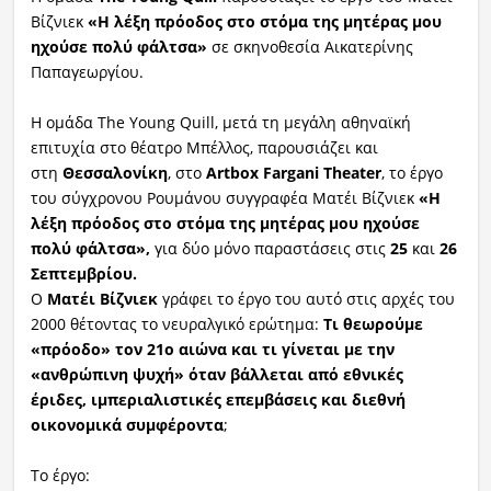
Βίζνιεκ
«Η λέξη πρόοδος στο στόμα της μητέρας μου
ηχούσε πολύ
φάλτσα
»
σε σκηνοθεσία Αικατερίνης
Παπαγεωργίου.
Η ομάδα The Young Quill, μετά τη μεγάλη αθηναϊκή
επιτυχία στο θέατρο Μπέλλος, παρουσιάζει και
στη
Θεσσαλονίκη
, στο
Artbox Fargani Theater
, το έργο
του σύγχρονου Ρουμάνου συγγραφ
έα Ματέι Βίζνιεκ
«Η
λέξη
πρόοδος στο στόμα της μητέρας μου ηχούσε
πολύ φάλτσα»
,
για δύο μόνο παραστάσεις στις
25
και
26
Σεπτεμβρίου.
Ο
Ματέι Βίζνιεκ
γράφει το έργο του αυτό στις αρχές του
2000 θέτοντας το νευραλγικό ερώτημα:
Τι θεωρούμε
«πρόοδο» τον 21ο αιώνα και τι γίνεται με την
«ανθρώπινη ψυχή» όταν βάλλεται από εθνικές
έριδες, ιμπεριαλιστικές επεμβάσεις και διεθνή
οικονομικά
συμφέροντα
;
Το έργο: