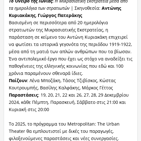
Το Όνειρο της Ιωνίας
:
Η Μικρασιατική Εκστρατεία μέσα από
τα ημερολόγια των στρατιωτών
| Σκηνοθεσία:
Αντώνης
Κυριακάκης
,
Γιώργος Πατεράκης
Βασισμένη σε περισσότερα από 20 ημερολόγια
στρατιωτών της Μικρασιατικής Εκστρατείας, η
παράσταση σε κείμενο του Αντώνη Κυριακάκη επιχειρεί
να φωτίσει τα ιστορικά γεγονότα της περιόδου 1919-1922,
μέσα από τη ματιά των απλών ανθρώπων που τα βίωσαν.
Ένα αντιπολεμικό έργο που έχει ως στόχο να αναδείξει τις
παθογένειες της ελληνικής κοινωνίας που εδώ και 100
χρόνια παραμένουν σθεναρά ίδιες.
Παίζουν
: Λένα Μποζάκη, Τάσος Τζιβίσκος, Κώστας
Κουτρουμπής, Βασίλης Καλφάκης, Μάρκος Γέττος
Παραστάσεις
: 19, 20, 21, 22 και 26, 27, 28, 29 Δεκεμβρίου
2024, κάθε Πέμπτη, Παρασκευή, Σάββατο στις 21:00 και
Κυριακή στις 20:00
Το 2025, το πρόγραμμα του Metropolitan: The Urban
Theater θα εμπλουτιστεί με δικές του παραγωγές,
φιλοξενούμενες παραστάσεις και νέες συνεργασίες.