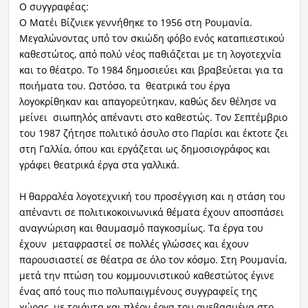
Ο συγγραφέας:
Ο Ματέι Βίζνιεκ γεννήθηκε το 1956 στη Ρουμανία.
Μεγαλώνοντας υπό τον σκιώδη φόβο ενός καταπιεστικού
καθεστώτος, από πολύ νέος παθιάζεται με τη λογοτεχνία
και το θέατρο. Το 1984 δημοσιεύει και βραβεύεται για τα
ποιήματα του. Ωστόσο, τα θεατρικά του έργα
λογοκρίθηκαν και απαγορεύτηκαν, καθώς δεν θέλησε να
μείνει σιωπηλός απέναντι στο καθεστώς. Τον Σεπτέμβριο
του 1987 ζήτησε πολιτικό άσυλο στο Παρίσι και έκτοτε ζει
στη Γαλλία, όπου και εργάζεται ως δημοσιογράφος και
γράφει θεατρικά έργα στα γαλλικά.
Η θαρραλέα λογοτεχνική του προσέγγιση και η στάση του
απέναντι σε πολιτικοκοινωνικά θέματα έχουν αποσπάσει
αναγνώριση και θαυμασμό παγκοσμίως. Τα έργα του
έχουν μεταφραστεί σε πολλές γλώσσες και έχουν
παρουσιαστεί σε θέατρα σε όλο τον κόσμο. Στη Ρουμανία,
μετά την πτώση του κομμουνιστικού καθεστώτος έγινε
ένας από τους πιο πολυπαιγμένους συγγραφείς της
χώρας, με τριάντα και πλέον έργα του ανεβασμένα στο