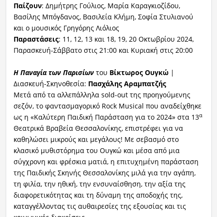
Παίζουν
: Δημήτρης Γούλιος, Μαρία Καραγκιοζίδου,
Βασίλης Μπόγδανος, Βασιλεία Κλήμη, Σοφία Στυλιανού
και ο μουσικός Γρηγόρης Λιόλιος
Παραστάσεις
: 11, 12, 13 και 18, 19, 20 Οκτωβρίου 2024,
Παρασκευή-Σάββατο στις 21:00 και Κυριακή στις 20:00
Η Παναγία των Παρισίων
του
Βίκτωρος Ουγκώ
|
Διασκευή-Σκηνοθεσία:
Πασχάλης Αραμπατζής
Μετά από τα αλλεπάλληλα sold-out της προηγούμενης
σεζόν, το φαντασμαγορικό Rock Musical που αναδείχθηκε
α
ως η «Καλύτερη Παιδική Παράσταση για το 2024» στα 13
Θεατρικά Βραβεία Θεσσαλονίκης, επιστρέφει για να
καθηλώσει μικρούς και μεγάλους! Με σεβασμό στο
κλασικό μυθιστόρημα του Ουγκώ και μέσα από μια
σύγχρονη και φρέσκια ματιά, η επιτυχημένη παράσταση
της Παιδικής Σκηνής Θεσσαλονίκης μιλά για την αγάπη,
τη φιλία, την ηθική, την ενσυναίσθηση, την αξία της
διαφορετικότητας και τη δύναμη της αποδοχής της,
καταγγέλλοντας τις αυθαιρεσίες της εξουσίας και τις