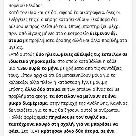
Βορείου Ελλάδος.
Κατά τον ίδιο και σε ό,τι αφορά το οικοτροφείο, όλες οι
ενέργειες της διοίκησης καταδεικνύουν ξεκάθαρα ότι
οδεύουμε προς κλείσιμό του. Όπως υποστηρίζει, μέχρι
πριν από λίγους μήνες στο οικοτροφείο
διέμεναν έξι
άτομα
με προβλήματα όρασης αλλά και άλλα προβλήματα
υγείας.
«Από αυτούς
δύο ηλικιωμένες αδελφές τις έστειλαν σε
ιδιωτικό γηροκομείο
, στο οποίο καταβάλλει η κάθε
μία
1.350 ευρώ το μήνα
με χρήματα από τις συντάξεις
τους. Είπαν αρχικά ότι θα μετακινηθούν μόνο για το
καλοκαίρι αλλά πλέον η κατάσταση έγινε μόνιμη.
Επίσης,
άλλα δύο άτομα
, εκ των οποίων ο ένας και με
προβλήματα ακοής,
τα έστειλαν να μείνουν σε ένα
μικρό διαμέρισμα
, στην περιοχή της Ανάληψης. Κανένας
δε νοιάζεται για το πώς θα ζήσουν αυτοί οι άνθρωποι.
Πολλές φορές εμείς
πηγαίνουμε τον τυφλό και
ταυτόχρονα κουφό στη σχολή, για να μπορέσει να
φάει
. Στο ΚΕΑΤ
κράτησαν μόνο δύο άτομα, σε ένα