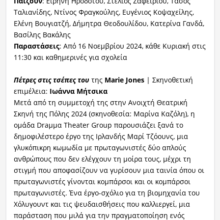
Παίζουν
: Ειρήνη Ηροδότου, Στέλιος Ζαφειρίου, Τάσος
Ταλιανίδης, Ντίνος Φραγκούλης, Ευγένιος Κοψαχείλης,
Ελένη Βουγιατζή, Δήμητρα Θεοδουλίδου, Κατερίνα Γανδά,
Βασίλης Βακάλης
Παραστάσεις
: Από 16 Νοεμβρίου 2024, κάθε Κυριακή στις
11:30 και καθημερινές για σχολεία
Πέτρες στις τσέπες του
της
Marie Jones
| Σκηνοθετική
επιμέλεια:
Ιωάννα Μήτσικα
Μετά από τη συμμετοχή της στην Ανοιχτή Θεατρική
Σκηνή της Πόλης 2024 (σκηνοθεσία: Μαρίνα Καζόλη), η
ομάδα Draμμα Theater Group παρουσιάζει ξανά το
δημοφιλέστερο έργο της Ιρλανδής Μαρί Τζόουνς, μια
γλυκόπικρη κωμωδία με πρωταγωνιστές δύο απλούς
ανθρώπους που δεν ελέγχουν τη μοίρα τους, μέχρι τη
στιγμή που αποφασίζουν να γυρίσουν μια ταινία όπου οι
πρωταγωνιστές γίνονται κομπάρσοι και οι κομπάρσοι
πρωταγωνιστές. Ένα έργο-σχόλιο για τη βιομηχανία του
Χόλυγουντ και τις ψευδαισθήσεις που καλλιεργεί, μια
παράσταση που μιλά για την πραγματοποίηση ενός