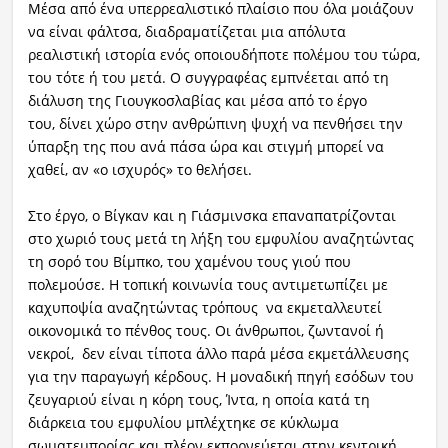
Μέσα από ένα υπερρεαλιστικό πλαίσιο που όλα μοιάζουν
να είναι φάλτσα, διαδραματίζεται μια απόλυτα
ρεαλιστική ιστορία ενός οποιουδήποτε πολέμου του τώρα,
του τότε ή του μετά. Ο συγγραφέας εμπνέεται από τη
διάλυση της Γιουγκοσλαβίας και μέσα από το έργο
του, δίνει χώρο στην ανθρώπινη ψυχή να πενθήσει την
ύπαρξη της που ανά πάσα ώρα και στιγμή μπορεί να
χαθεί, αν «ο ισχυρός» το θελήσει.
Στο έργο, ο Βίγκαν και η Γιάσμινσκα επαναπατρίζονται
στο χωριό τους μετά τη λήξη του εμφυλίου αναζητώντας
τη σορό του Βίμπκο, του χαμένου τους γιού που
πολεμούσε. Η τοπική κοινωνία τους αντιμετωπίζει με
καχυποψία αναζητώντας τρόπους να εκμεταλλευτεί
οικονομικά το πένθος τους. Οι άνθρωποι, ζωντανοί ή
νεκροί, δεν είναι τίποτα άλλο παρά μέσα εκμετάλλευσης
για την παραγωγή κέρδους. Η μοναδική πηγή εσόδων του
ζευγαριού είναι η κόρη τους, Ίντα, η οποία κατά τη
διάρκεια του εμφυλίου μπλέχτηκε σε κύκλωμα
σωματεμπορίας και πλέον εκπορνεύεται στην κεντρική