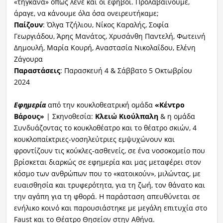
«τηγκανά» όπως λένε και οι έφηβοι. Προλαβαίνουμε,
άραγε, να κάνουμε όλα όσα ονειρευτήκαμε;
Παίζουν
: Όλγα Τζήλιου, Νίκος Καραλής, Σοφία
Γεωργιάδου, Άρης Μανάτος, Χρυσάνθη Παντελή, Φωτεινή
Δημουλή, Μαρία Κουρή, Αναστασία Νικολαΐδου, Ελένη
Ζάγουρα
Παραστάσεις
: Παρασκευή 4 & Σάββατο 5 Οκτωβρίου
2024
Εφημερία
από την κουκλοθεατρική ομάδα
«Κέντρο
Βάρους»
| Σκηνοθεσία:
Κλειώ Κιούλπαλη
& η ομάδα
Συνδυάζοντας το κουκλοθέατρο και το θέατρο σκιών, 4
κουκλοπαίκτριες-νοσηλεύτριες εμψυχώνουν και
φροντίζουν τις κούκλες-ασθενείς, σε ένα νοσοκομείο που
βρίσκεται διαρκώς σε εφημερία και μας μεταφέρει στον
κόσμο των ανθρώπων που το «κατοικούν», μιλώντας, με
ευαισθησία και τρυφερότητα, για τη ζωή, τον θάνατο και
την αγάπη για τη φθορά. Η παράσταση απευθύνεται σε
ενήλικο κοινό και παρουσιάστηκε με μεγάλη επιτυχία στο
Faust και το Θέατρο Θησείον στην Αθήνα.