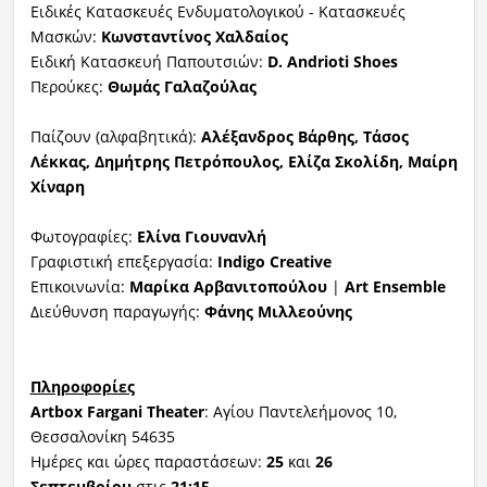
Ειδικές Κατασκευές Ενδυματολογικού - Κατασκευές
Μασκών:
Κωνσταντίνος Χαλδαίος
Ειδική Κατασκευή Παπουτσιών:
D. Andrioti Shoes
Περούκες:
Θωμάς Γαλαζούλας
Παίζουν (αλφαβητικά):
Αλέξανδρος Βάρθης, Τάσος
Λέκκας, Δημήτρης Πετρόπουλος, Ελίζα Σκολίδη, Mαίρη
Χίναρη
Φωτογραφίες:
Ελίνα Γιουνανλή
Γραφιστική επεξεργασία:
Indigo Creative
Επικοινωνία:
Μαρίκα Αρβανιτοπούλου
|
Art Ensemble
Διεύθυνση παραγωγής:
Φάνης Μιλλεούνης
Πληροφορίες
Artbox Fargani Theater
: Αγίου Παντελεήμονος 10,
Θεσσαλονίκη 54635
Ημέρες και ώρες παραστάσεων:
25
και
26
Σεπτεμβρίου
στις
21:15