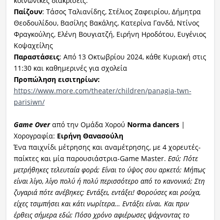
κοινωνικές διακρίσεις.
Παίζουν
: Τάσος Ταλιανίδης, Στέλιος Ζαφειρίου, Δήμητρα
Θεοδουλίδου, Βασίλης Βακάλης, Κατερίνα Γανδά, Ντίνος
Φραγκούλης, Ελένη Βουγιατζή, Ειρήνη Ηροδότου, Ευγένιος
Κοψαχείλης
Παραστάσεις
: Από 13 Οκτωβρίου 2024, κάθε Κυριακή στις
11:30 και καθημερινές για σχολεία
Προπώληση εισιτηρίων:
https://www.more.com/theater/children/panagia-twn-
parisiwn/
Game Over
από την Ομάδα Χορού
Norma dancers
|
Χορογραφία:
Ειρήνη Θανασούλη
Ένα παιχνίδι μέτρησης και αναμέτρησης, με 4 χορευτές-
παίκτες και μία παρουσιάστρια-Game Master.
Εσύ; Πότε
μετρήθηκες τελευταία φορά; Είναι το ύψος σου αρκετό; Μήπως
είναι λίγο, λίγο πολύ ή πολύ περισσότερο από το κανονικό; Στη
ζυγαριά πότε ανέβηκες; Εντάξει, εντάξει! Φορούσες και ρούχα,
είχες τσιμπήσει και κάτι νωρίτερα… Εντάξει είναι. Και πριν
έρθεις σήμερα εδώ; Πόσο χρόνο αφιέρωσες ψάχνοντας το