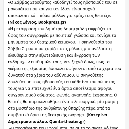
«O Σάββας Στρούμπος καθοδηγεί τους ηθοποιούς του σε
μονοπάτια που και για τον ίδιον είναι συχνά
αποκαλυπτικά – πόσω μάλλον για εμάς, τους θεατές».
(Νίκος Ξένιος,
Bookpress
.
gr
)
«Η μετάφραση του Δημήτρη Δημητριάδη εκφράζει το
ύφος του συγγραφέα με ποιητική γλώσσα και τονίζει τα
μηνύματα του θεατρικού κειμένου. Η σκηνοθεσία του
Σάββα Στρούμπου χαρίζει στις ρόλους μία ανέλπιστη
ελευθερία στην εξωτερίκευση και έκφραση των
ενδόμυχων επιθυμιών τους. Δεν ξεχνά όμως, πως τα
γκέμια της εξουσίας δύσκολα αφήνονται από τα χέρια του
δυνατού στα χέρια του αδύναμου. Ο σκηνοθέτης
δουλεύει με τους ηθοποιούς του κάθε ίνα του σώματος
τους για να επιτευχθεί ένα άρτιο αποτέλεσμα άψογου
συγχρονισμού σώματος, φωνής, αναπνοής, έκφρασης. Ο
θεατής θα παρακολουθήσει ένα τελετουργικό, μία μύηση
στο μυστήριο της ανθρώπινης ύπαρξης πέρα από τα
συμβατικά όρια της θεατρικής σκηνής».
(Κατερίνα
Δημητρακοπούλου,
Quinta-theater.gr)
«Η προσέγγιση του Στρούμπου σε αυτό το σκοτεινό έργο