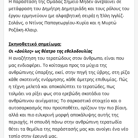
Η παράσταση της Ομάδας Σημείο Μηδέν ανεβαίνει σε
μετάφραση του Δημήτρη Δημητριάδη και τους ρόλους του
έργου ερμηνεύουν (με αλφαβητική σειρά) η Έλλη Ιγγλίζ-
Σολάνς, ο Ντίνος Παπαγεωργίου-Κυρία και η Μυρτώ
Ροζάκη-Κλαιρ.
Σκηνοθετικό σημείωμα:
Οι «Δούλες» ως θέατρο της εθελοδουλ
ίας
Η αναζήτηση του τερατώδους στον άνθρωπο, είναι που
μας ενδιαφέρει. Το κοίταγμα προς τα μύχια της
ανθρώπινης ύπαρξης, εκεί, στην πηγή της ύβρης, στη ρίζα
κάθε σκοτεινής ενόρμησης, κάθε άμετρης επιθυμίας. Πώς
η τέχνη μελετά και αποκαλύπτει το τερατώδες, πως
τολμάει να ρίξει φως στα ερεβώδη σκοτάδια του
ανθρώπινου αινίγματος; Το σαρκαστικό στοιχείο και ο
αυτοσαρκασμός που προϋποθέτει, ορίζουν την πιο βίαιη,
αλλά και πιο ειλικρινή μορφή αποκάλυψης αυτής της
περιοχής. Η σπουδή πάνω στην ανθρώπινη τερατωδία
θέτει τα θεμέλια της παράστασής μας και ανοίγει ένα νέο
τοπίο στην έρευνά μας.