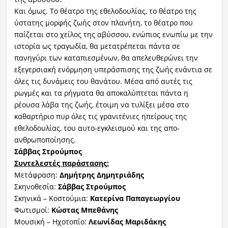
Και όμως. Το θέατρο της εθελοδουλίας, το θέατρο της
ύστατης μορφής ζωής στον πλανήτη, το θέατρο που
παίζεται στο χείλος της αβύσσου, ενώπιος ενωπίω με την
ιστορία ως τραγωδία, θα μετατρέπεται πάντα σε
πανηγύρι των καταπιεσμένων, θα απελευθερώνει την
εξεγερσιακή ενόρμηση υπεράσπισης της ζωής ενάντια σε
όλες τις δυνάμεις του θανάτου. Μέσα από αυτές τις
ρωγμές και τα ρήγματα θα αποκαλύπτεται πάντα η
ρέουσα λάβα της ζωής, έτοιμη να τυλίξει μέσα στο
καθαρτήριο πυρ όλες τις γρανιτένιες ηπείρους της
εθελοδουλίας, του αυτο-εγκλεισμού και της απο-
ανθρωποποίησης.
Σάββας Στρούμπος
Συντελεστές παράστασης:
Μετάφραση:
Δημήτρης Δημητριάδης
Σκηνοθεσία:
Σάββας Στρούμπος
Σκηνικά – Κοστούμια:
Κατερίνα Παπαγεωργίου
Φωτισμοί:
Κώστας Μπεθάνης
Μουσική – Ηχοτοπίο:
Λεωνίδας Μαριδάκης