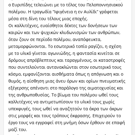
ο Ευριπίδης τελειώνει με το τέλος του Πελοποννησιακού
πολέμου. Η τραγωδία “Ιφιγένεια η εν Αυλίδι” γράφεται
μέσα στη δίνη του τέλους μιας εποχής.
Οι καλλιτέχνες, ευαίσθητοι δέκτες των δονήσεων των
καιρών και των ψυχικών κλυδωνισμών των ανθρώπων,
όταν ζουν σε περίοδο πολέμου, αναπόφευκτα,
μεταμορφώνονται. Το εσωτερικό τοπίο ραγίζει, η σχέση
με το υλικό γίνεται αγωνιώδης, η φαντασία κινείται σε
δρόμους απρόβλεπτους και ταραγμένους, οι καταστροφές
που συντελούνται αντανακλώνται στον εσωτερικό τους
κόσμο, εμφανίζονται αισθήματα όπως η απόγνωση και ο
θυμός, η αίσθηση μιας άνευ όρων και ορίων πνευματικής
εξέγερσης απέναντι στο παράλογο της αιματοχυσίας και
της ανθρωποθυσίας. Το βίωμα του πολέμου ωθεί τους
καλλιτέχνες να αντιμετωπίσουν το υλικό τους χωρίς
υπεκφυγές, τους ωθεί να αναζητούν τα άκρα των άκρων
στις μορφές και τους τρόπους έκφρασης. Επιχειρούν το
έργο τους να εγγραφεί στη μνήμη όσων έρθουν σε επαφή
μαζί του.