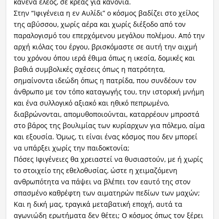
κανένα έλεος, σε κρέας για κανόνια.
Στην “Ιφιγένεια η εν Αυλίδι” ο κόσμος βαδίζει στο χείλος
της αβύσσου, χωρίς αέρα και χωρίς διέξοδο από τον
παραλογισμό του επερχόμενου μεγάλου πολέμου. Από την
αρχή κιόλας του έργου, βρισκόμαστε σε αυτή την αιχμή
του χρόνου όπου ιερά έθιμα όπως η ικεσία, δομικές και
βαθιά συμβολικές σχέσεις όπως η πατρότητα,
σημαίνοντα ιδεώδη όπως η πατρίδα, που συνδέουν τον
άνθρωπο με τον τόπο καταγωγής του, την ιστορική μνήμη
και ένα συλλογικό αξιακό και ηθικό πεπρωμένο,
διαβρώνονται, απομυθοποιούνται, καταρρέουν μπροστά
στο βάρος της βουλιμίας των κυρίαρχων για πόλεμο, αίμα
και εξουσία. Όμως, τι είναι ένας κόσμος που δεν μπορεί
να υπάρξει χωρίς την παιδοκτονία;
Πόσες Ιφιγένειες θα χρειαστεί να θυσιαστούν, με ή χωρίς
το στοιχείο της εθελοθυσίας, ώστε η χειμαζόμενη
ανθρωπότητα να πάψει να βλέπει τον εαυτό της στον
σπασμένο καθρέφτη των αιματηρών πεδίων των μαχών;
Και η δική μας, τραγικά μεταβατική εποχή, αυτά τα
αγωνιώδη ερωτήματα δεν θέτει; Ο κόσμος όπως τον ξέρει