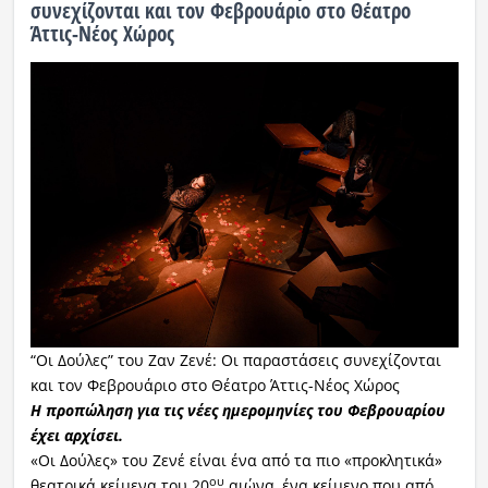
συνεχίζονται και τον Φεβρουάριο στο Θέατρο
Άττις-Νέος Χώρος
“Οι Δούλες” του Ζαν Ζενέ: Οι παραστάσεις συνεχίζονται
και τον Φεβρουάριο στο Θέατρο Άττις-Νέος Χώρος
Η προπώληση για τις νέες ημερομηνίες του Φεβρουαρίου
έχει αρχίσει.
«Οι Δούλες» του Ζενέ είναι ένα από τα πιο «προκλητικά»
ου
θεατρικά κείμενα του 20
αιώνα, ένα κείμενο που από