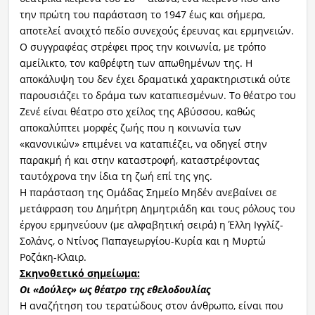
την πρώτη του παράσταση το 1947 έως και σήμερα,
αποτελεί ανοιχτό πεδίο συνεχούς έρευνας και ερμηνειών.
Ο συγγραφέας στρέφει προς την κοινωνία, με τρόπο
αμείλικτο, τον καθρέφτη των απωθημένων της. Η
αποκάλυψη του δεν έχει δραματικά χαρακτηριστικά ούτε
παρουσιάζει το δράμα των καταπιεσμένων. Το θέατρο του
Ζενέ είναι θέατρο στο χείλος της Αβύσσου, καθώς
αποκαλύπτει μορφές ζωής που η κοινωνία των
«κανονικών» επιμένει να καταπιέζει, να οδηγεί στην
παρακμή ή και στην καταστροφή, καταστρέφοντας
ταυτόχρονα την ίδια τη ζωή επί της γης.
Η παράσταση της Ομάδας Σημείο Μηδέν ανεβαίνει σε
μετάφραση του Δημήτρη Δημητριάδη και τους ρόλους του
έργου ερμηνεύουν (με αλφαβητική σειρά) η Έλλη Ιγγλίζ-
Σολάνς, ο Ντίνος Παπαγεωργίου-Κυρία και η Μυρτώ
Ροζάκη-Κλαιρ.
Σκηνοθετικό σημείωμα:
Οι «Δούλες» ως θέατρο της εθελοδουλίας
Η αναζήτηση του τερατώδους στον άνθρωπο, είναι που