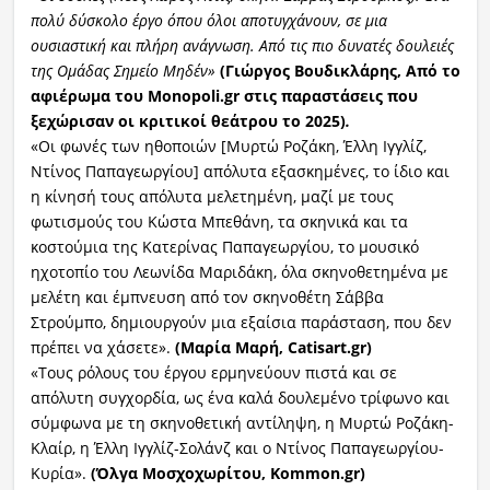
πολύ δύσκολο έργο όπου όλοι αποτυγχάνουν, σε μια
ουσιαστική και πλήρη ανάγνωση. Από τις πιο δυνατές δουλειές
της Ομάδας Σημείο Μηδέν»
(Γιώργος Βουδικλάρης, Από το
αφιέρωμα του
Monopoli
.
gr
στις παραστάσεις που
ξεχώρισαν οι κριτικοί θεάτρου το 2025)
.
«Οι φωνές των ηθοποιών [Μυρτώ Ροζάκη, Έλλη Ιγγλίζ,
Ντίνος Παπαγεωργίου] απόλυτα εξασκημένες, το ίδιο και
η κίνησή τους απόλυτα μελετημένη, μαζί με τους
φωτισμούς του Κώστα Μπεθάνη, τα σκηνικά και τα
κοστούμια της Κατερίνας Παπαγεωργίου, το μουσικό
ηχοτοπίο του Λεωνίδα Μαριδάκη, όλα σκηνοθετημένα με
μελέτη και έμπνευση από τον σκηνοθέτη Σάββα
Στρούμπο, δημιουργούν μια εξαίσια παράσταση, που δεν
πρέπει να χάσετε».
(Μαρία Μαρή,
Catisart
.
gr
)
«Τους ρόλους του έργου ερμηνεύουν πιστά και σε
απόλυτη συγχορδία, ως ένα καλά δουλεμένο τρίφωνο και
σύμφωνα με τη σκηνοθετική αντίληψη, η Μυρτώ Ροζάκη-
Κλαίρ, η Έλλη Ιγγλίζ-Σολάνζ και ο Ντίνος Παπαγεωργίου-
Κυρία».
(Όλγα
Μοσχοχωρίτου
,
Kommon
.
gr
)