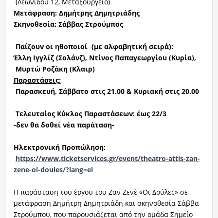
(Λεωνίδου 12, Μεταξουργείο)
Μετάφραση:
Δημήτρης Δημητριάδης
Σκηνοθεσία: Σάββας Στρούμπος
Παίζουν οι ηθοποιοί
(με αλφαβητική σειρά):
Έλλη Ιγγλίζ (Σολάνζ), Ντίνος Παπαγεωργίο
υ (Κυρία),
Μυρτώ Ροζάκη (Κλαιρ)
Παραστάσεις:
Παρασκευή, Σάββατο στις 21.00 & Κυριακή στις 20.00
Τελευταίος Κύκλος Παραστάσεων: έως 22/3
-δεν θα δοθεί νέα παράταση-
Ηλεκτρονική Προπώληση:
https://www.ticketservices.gr/event/theatro-attis-zan-
zene-oi-doules/?lang=el
Η παράσταση του έργου του Ζαν Ζενέ «Οι Δούλες» σε
μετάφραση Δημήτρη Δημητριάδη και σκηνοθεσία Σάββα
Στρούμπου, που παρουσιάζεται από την ομάδα Σημείο