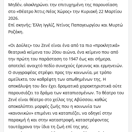
Μηδέν, ολοκληρώνει την επιτυχημένη της παρουσίαση
στο «Θέατρο Άττις-Νέος Χώρος» την Κυριακή 22 Μαρτίου
2026.
Επί σκηνής: Έλλη Ιγγλίζ, Ντίνος Παπαγεωργίου και Μυρτώ
Ροζάκη.
«Οι Δούλες» του Ζενέ είναι ένα από τα πιο «προκλητικά»
θεατρικά κείμενα του 20ου αιώνα, ένα κείμενο που από
την πρώτη του παράσταση το 1947 έως και σήμερα,
αποτελεί ανοιχτό πεδίο συνεχούς έρευνας και ερμηνειών.
Ο συγγραφέας στρέφει προς την κοινωνία, με τρόπο
αμείλικτο, τον καθρέφτη των απωθημένων της. Η
αποκάλυψη του δεν έχει δραματικά χαρακτηριστικά ούτε
παρουσιάζει το δράμα των καταπιεσμένων. Το θέατρο του
Ζενέ είναι θέατρο στο χείλος της Αβύσσου, καθώς
αποκαλύπτει μορφές ζωής που η κοινωνία των
«κανονικών» επιμένει να καταπιέζει, να οδηγεί στην
παρακμή ή και στην καταστροφή, καταστρέφοντας
ταυτόχρονα την ίδια τη ζωή επί της γης.