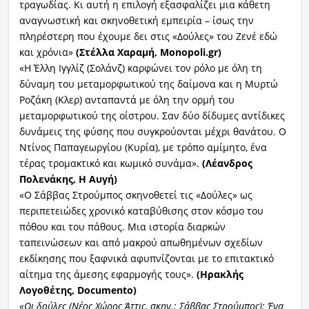
τραγωδίας. Κι αυτή η επιλογή εξασφαλίζει μια κάθετη
αναγνωστική και σκηνοθετική εμπειρία – ίσως την
πληρέστερη που έχουμε δει στις «Δούλες» του Ζενέ εδώ
και χρόνια»
(Στέλλα Χαραμή,
Monopoli
.
gr
)
«Η Έλλη Ιγγλίζ (Σολάνζ) καρφώνει τον ρόλο με όλη τη
δύναμη του μεταμορφωτικού της δαίμονα και η Μυρτώ
Ροζάκη (Κλερ) ανταπαντά με όλη την ορμή του
μεταμορφωτικού της οίστρου. Σαν δύο δίδυμες αντίδικες
δυνάμεις της φύσης που συγκρούονται μέχρι θανάτου. Ο
Ντίνος Παπαγεωργίου (Κυρία), με τρόπο αμίμητο, ένα
τέρας τρομακτικό και κωμικό συνάμα».
(Λέανδρος
Πολενάκης, Η Αυγή)
«Ο Σάββας Στρούμπος σκηνοθετεί τις «Δούλες» ως
περιπετειώδες χρονικό καταβύθισης στον κόσμο του
πόθου και του πάθους. Μια ιστορία διαρκών
ταπεινώσεων και από μακρού απωθημένων σχεδίων
εκδίκησης που ξαφνικά αφυπνίζονται με το επιτακτικό
αίτημα της άμεσης εφαρμογής τους».
(Ηρακλής
Λογοθέτης,
Documento
)
«Οι δούλες (Νέος Χώρος Άττις,
σκην
.: Σάββας Στρούμπος): Ένα