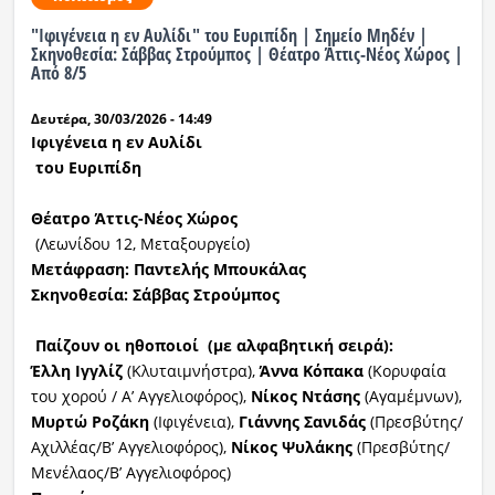
"Ιφιγένεια η εν Αυλίδι" του Ευριπίδη | Σημείο Μηδέν |
Ραδιόφωνο
Σκηνοθεσία: Σάββας Στρούμπος | Θέατρο Άττις-Νέος Χώρος |
LIVE
Από 8/5
Δευτέρα, 30/03/2026 - 14:49
Εκπομπές
Ιφιγένεια η εν Αυλίδι
του Ευριπίδη
Πολιτισμός
Θέατρο Άττις-Νέος Χώρος
(Λεωνίδου 12, Μεταξουργείο)
Μετάφραση: Παντελής Μπουκάλας
Σκηνοθεσία: Σάββας Στρούμπος
Παίζουν οι ηθοποιοί
(με αλφαβητική σειρά):
Έλλη Ιγγλίζ
(Κλυταιμνήστρα),
Άννα
Κόπακα
(Κορυφαία
του χορού / Α’ Αγγελιοφόρος),
Νίκος
Ντάσης
(Αγαμέμνων),
Μυρτώ Ροζάκη
(Ιφιγένεια),
Γιάννης Σανιδάς
(Πρεσβύτης/
Αχιλλέας/Β’ Αγγελιοφόρος),
Νίκος
Ψυλάκης
(Πρεσβύτης/
Μενέλαος/Β’ Αγγελιοφόρος)