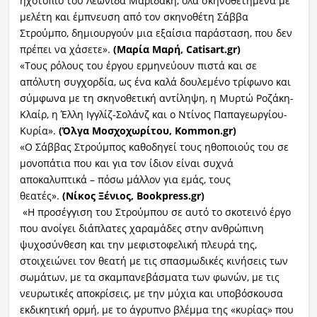
ηχοτοπίο του Λεωνίδα Μαριδάκη, όλα σκηνοθετημένα με
μελέτη και έμπνευση από τον σκηνοθέτη Σάββα
Στρούμπο, δημιουργούν μια εξαίσια παράσταση, που δεν
πρέπει να χάσετε».
(Μαρία Μαρή,
Catisart
.
gr
)
«Τους ρόλους του έργου ερμηνεύουν πιστά και σε
απόλυτη συγχορδία, ως ένα καλά δουλεμένο τρίφωνο και
σύμφωνα με τη σκηνοθετική αντίληψη, η Μυρτώ Ροζάκη-
Κλαίρ, η Έλλη Ιγγλίζ-Σολάνζ και ο Ντίνος Παπαγεωργίου-
Κυρία».
(Όλγα Μοσχοχωρίτου,
Kommon
.
gr
)
«O Σάββας Στρούμπος καθοδηγεί τους ηθοποιούς του σε
μονοπάτια που και για τον ίδιον είναι συχνά
αποκαλυπτικά – πόσω μάλλον για εμάς, τους
θεατές».
(Νίκος Ξένιος,
Bookpress
.
gr
)
«Η προσέγγιση του Στρούμπου σε αυτό το σκοτεινό έργο
που ανοίγει διάπλατες χαραμάδες στην ανθρώπινη
ψυχοσύνθεση και την μεφιστοφελική πλευρά της,
στοιχειώνει τον θεατή με τις σπασμωδικές κινήσεις των
σωμάτων, με τα σκαμπανεβάσματα των φωνών, με τις
νευρωτικές αποκρίσεις, με την μύχια και υποβόσκουσα
εκδικητική ορμή, με το άγρυπνο βλέμμα της «κυρίας» που