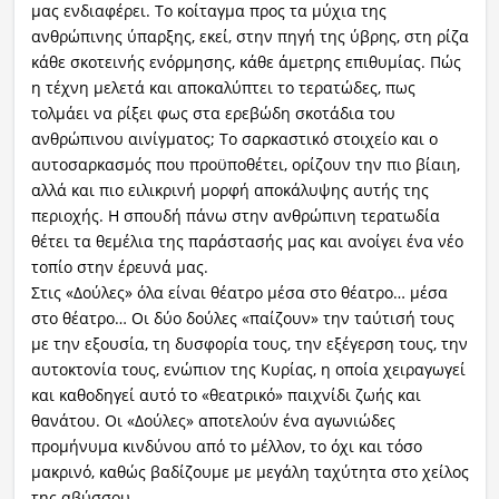
μας ενδιαφέρει. Το κοίταγμα προς τα μύχια της
ανθρώπινης ύπαρξης, εκεί, στην πηγή της ύβρης, στη ρίζα
κάθε σκοτεινής ενόρμησης, κάθε άμετρης επιθυμίας. Πώς
η τέχνη μελετά και αποκαλύπτει το τερατώδες, πως
τολμάει να ρίξει φως στα ερεβώδη σκοτάδια του
ανθρώπινου αινίγματος; Το σαρκαστικό στοιχείο και ο
αυτοσαρκασμός που προϋποθέτει, ορίζουν την πιο βίαιη,
αλλά και πιο ειλικρινή μορφή αποκάλυψης αυτής της
περιοχής. Η σπουδή πάνω στην ανθρώπινη τερατωδία
θέτει τα θεμέλια της παράστασής μας και ανοίγει ένα νέο
τοπίο στην έρευνά μας.
Στις «Δούλες» όλα είναι θέατρο μέσα στο θέατρο… μέσα
στο θέατρο… Οι δύο δούλες «παίζουν» την ταύτισή τους
με την εξουσία, τη δυσφορία τους, την εξέγερση τους, την
αυτοκτονία τους, ενώπιον της Κυρίας, η οποία χειραγωγεί
και καθοδηγεί αυτό το «θεατρικό» παιχνίδι ζωής και
θανάτου. Οι «Δούλες» αποτελούν ένα αγωνιώδες
προμήνυμα κινδύνου από το μέλλον, το όχι και τόσο
μακρινό, καθώς βαδίζουμε με μεγάλη ταχύτητα στο χείλος
της αβύσσου.