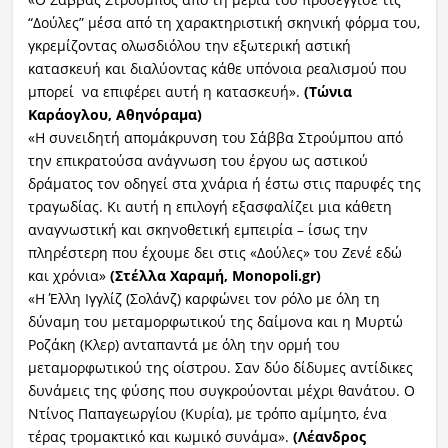
“Δούλες” μέσα από τη χαρακτηριστική σκηνική φόρμα του,
γκρεμίζοντας ολωσδιόλου την εξωτερική αστική
κατασκευή και διαλύοντας κάθε υπόνοια ρεαλισμού που
μπορεί να επιφέρει αυτή η κατασκευή».
(Τώνια
Καράογλου, Αθηνόραμα)
«Η συνειδητή απομάκρυνση του Σάββα Στρούμπου από
την επικρατούσα ανάγνωση του έργου ως αστικού
δράματος τον οδηγεί στα χνάρια ή έστω στις παρυφές της
τραγωδίας. Κι αυτή η επιλογή εξασφαλίζει μια κάθετη
αναγνωστική και σκηνοθετική εμπειρία – ίσως την
πληρέστερη που έχουμε δει στις «Δούλες» του Ζενέ εδώ
και χρόνια»
(Στέλλα Χαραμή,
Monopoli
.
gr
)
«Η Έλλη Ιγγλίζ (Σολάνζ) καρφώνει τον ρόλο με όλη τη
δύναμη του μεταμορφωτικού της δαίμονα και η Μυρτώ
Ροζάκη (Κλερ) ανταπαντά με όλη την ορμή του
μεταμορφωτικού της οίστρου. Σαν δύο δίδυμες αντίδικες
δυνάμεις της φύσης που συγκρούονται μέχρι θανάτου. Ο
Ντίνος Παπαγεωργίου (Κυρία), με τρόπο αμίμητο, ένα
τέρας τρομακτικό και κωμικό συνάμα».
(Λέανδρος