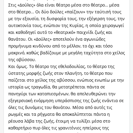
Στις «Δούλες» όλα είναι θέατρο μέσα στο θέατρο… μέσα
στο θέατρο... Οι δύο δούλες «παίζουν» την ταύτισή τους
με την εξουσία, τη δυσφορία τους, την εξέγερση τους, την
αυτοκτονία τους, ενώπιον της Κυρίας, η οποία χειραγωγεί
και καθοδηγεί αυτό το «θεατρικό» παιχνίδι ζωής και
θανάτου. Οι «Δούλες» αποτελούν ένα αγωνιώδες
προμήνυμα κινδύνου από το μέλλον, το όχι και τόσο
μακρινό, καθώς βαδίζουμε με μεγάλη ταχύτητα στο χείλος
της αβύσσου.
Και όμως. Το θέατρο της εθελοδουλίας, το θέατρο της
ύστατης μορφής ζωής στον πλανήτη, το θέατρο που
παίζεται στο χείλος της αβύσσου, ενώπιος ενωπίω με την
ιστορία ως τραγωδία, θα μετατρέπεται πάντα σε
πανηγύρι των καταπιεσμένων, θα απελευθερώνει την
εξεγερσιακή ενόρμηση υπεράσπισης της ζωής ενάντια σε
όλες τις δυνάμεις του θανάτου. Μέσα από αυτές τις
ρωγμές και τα ρήγματα θα αποκαλύπτεται πάντα η
ρέουσα λάβα της ζωής, έτοιμη να τυλίξει μέσα στο
καθαρτήριο πυρ όλες τις γρανιτένιες ηπείρους της