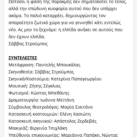
Ωστόσο, η φάση της παρακμής δεν σηματοδοτεί το τέλος,
αλλά την επώδυνη κυοφορία αυτού που δεν υπάρχει
ακόμα. Το παλιό καταρρέει, δημιουργώντας τον
απαραίτητο ζωτικό χώρο για να γεννηθεί κάτι εντελώς
νέο. Ας μην το ξεχνάμε: η ελπίδα ανήκει σε αυτούς που
δεν έχουν ελπίδα.
Σάββας Στρούμπος
ΣΥΝΤΕΛΕΣΤΕΣ
Μετάφραση: Παντελής Μπουκάλας
Σκηνοθεσία: Σάββας Στρούμπος
Σκηνικά/Κοστούμια: Κατερίνα Παπαγεωργίου
Μουσική: Ζήσης Σέγκλιας
Φωτισμοί: Κώστας Μπεθάνης
Δραματουργία: Ιωάννα Μεϊτάνη
Σύμβουλος θεατρολόγος: Μαρία Σικιτάνο
Κατασκευή κοστουμιών: Ελένη Χασιώτη
Κατασκευή σκηνικού: Απόστολος Ζερδεβάς
Μακιγιάζ: Βιργινία Τσιχλάκη
Υπεύθυνοι επικοινωνίας: Μαριάννα Παπάκη, Νώντας