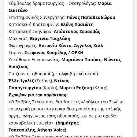
Σύμβουλος δραματουργίας – Θεατρολόγος:
Μαρία
Σικιτάνο
Επιστημονικός Συνεργάτης:
Πάνος Παπαθεοδώρου
Κατασκευή Κοστουμιών:
Ελένη Χασιώτη
Κατασκευή Σκηνικού:
Απόστολος Ζερδεβάς
Μακιγιάζ:
Βιργινία Τσιχλάκη
Φωτογραφίες:
Αντωνία Κάντα, Άγγελος Χιλλ
Trailer:
Στέφανος Κοσμίδης / ΟΡΚΗ
Υπεύθυνοι Επικοινωνίας:
Μαριάννα Παπάκη, Νώντας
Δουζίνας
Παίζουν οι ηθοποιοί (με αλφαβητική σειρά):
Έλλη Ιγγλίζ
(Σολάνζ),
Ντίνος
Παπαγεωργίου
(Κυρία),
Μυρτώ Ροζάκη
(Κλαιρ).
Έγραψαν για την παράσταση:
«Ο Σάββας Στρούμπος διάβασε τις «Δούλες» του Ζενέ με
εσωτερική μουσικότητα και θεατροποίηση της ταξικής
οργής, οδηγώντας τους ηθοποιούς του σε μια σχεδόν
καρναβαλική ευωχία».
(Δημήτρης
Τσατσούλης,
Athens
Voice
)
«Ο Σάββας Στρούμπος από τη μεριά του προσέγγισε τις