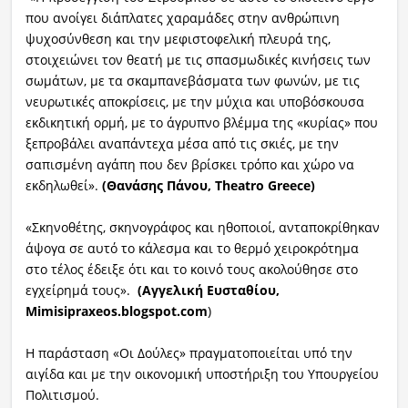
που ανοίγει διάπλατες χαραμάδες στην ανθρώπινη
ψυχοσύνθεση και την μεφιστοφελική πλευρά της,
στοιχειώνει τον θεατή με τις σπασμωδικές κινήσεις των
σωμάτων, με τα σκαμπανεβάσματα των φωνών, με τις
νευρωτικές αποκρίσεις, με την μύχια και υποβόσκουσα
εκδικητική ορμή, με το άγρυπνο βλέμμα της «κυρίας» που
ξεπροβάλει αναπάντεχα μέσα από τις σκιές, με την
σαπισμένη αγάπη που δεν βρίσκει τρόπο και χώρο να
εκδηλωθεί».
(Θανάσης Πάνου,
Theatro Greece
)
«Σκηνοθέτης, σκηνογράφος και ηθοποιοί, ανταποκρίθηκαν
άψογα σε αυτό το κάλεσμα και το θερμό χειροκρότημα
στο τέλος έδειξε ότι και το κοινό τους ακολούθησε στο
εγχείρημά τους».
(Αγγελική Ευσταθίου,
Μimisipraxeos.blogspot.com
)
Η παράσταση «Οι Δούλες» πραγματοποιείται υπό την
αιγίδα και με την οικονομική υποστήριξη του Υπουργείου
Πολιτισμού.