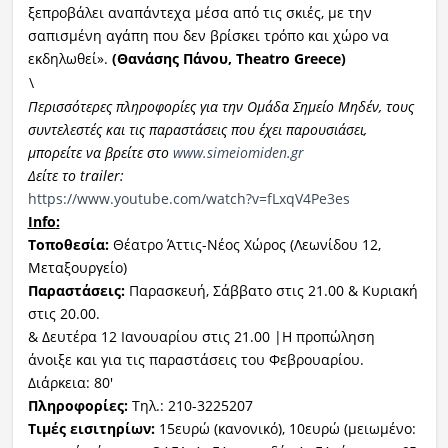
ξεπροβάλει αναπάντεχα μέσα από τις σκιές, με την
σαπισμένη αγάπη που δεν βρίσκει τρόπο και χώρο να
εκδηλωθεί».
(Θανάσης Πάνου,
Theatro Greece
)
\
Περισσότερες πληροφορίες για την Ομάδα Σημείο Μηδέν, τους
συντελεστές και τις παραστάσεις που έχει παρουσιάσει,
μπορείτε να βρείτε στο
www
.
simeiomiden
.
gr
Δείτε το
trailer
:
https://www.youtube.com/watch?v=fLxqV4Pe3es
Info
:
Τοποθεσία:
Θέατρο Άττις-Νέος Χώρος (Λεωνίδου 12,
Μεταξουργείο)
Παραστάσεις:
Παρασκευή, Σάββατο στις 21.00 & Κυριακή
στις 20.00.
& Δευτέρα 12 Ιανουαρίου στις 21.00 |Η προπώληση
άνοιξε και για τις παραστάσεις του Φεβρουαρίου.
Διάρκεια: 80′
Πληροφορίες:
Τηλ.: 210-3225207
Τιμές εισιτηρίων:
15ευρώ (κανονικό), 10ευρώ (μειωμένο: