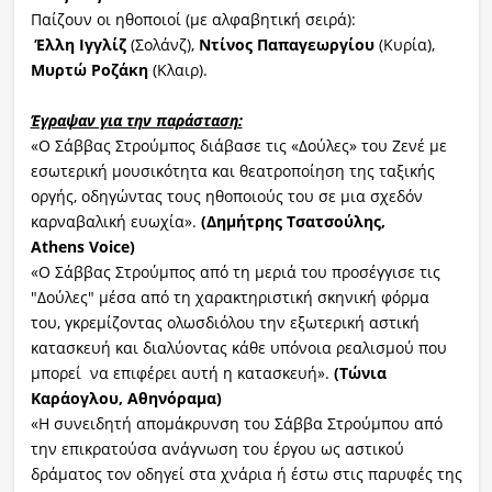
Παίζουν οι ηθοποιοί (με αλφαβητική σειρά):
Έλλη Ιγγλίζ
(Σολάνζ),
Ντίνος Παπαγεωργίου
(Κυρία),
Μυρτώ Ροζάκη
(Κλαιρ).
Έγραψαν για την παράσταση:
«Ο Σάββας Στρούμπος διάβασε τις «Δούλες» του Ζενέ με
εσωτερική μουσικότητα και θεατροποίηση της ταξικής
οργής, οδηγώντας τους ηθοποιούς του σε μια σχεδόν
καρναβαλική ευωχία».
(Δημήτρης Τσατσούλης,
Athens
Voice
)
«Ο Σάββας Στρούμπος από τη μεριά του προσέγγισε τις
"Δούλες" μέσα από τη χαρακτηριστική σκηνική φόρμα
του, γκρεμίζοντας ολωσδιόλου την εξωτερική αστική
κατασκευή και διαλύοντας κάθε υπόνοια ρεαλισμού που
μπορεί να επιφέρει αυτή η κατασκευή».
(Τώνια
Καράογλου, Αθηνόραμα)
«Η συνειδητή απομάκρυνση του Σάββα Στρούμπου από
την επικρατούσα ανάγνωση του έργου ως αστικού
δράματος τον οδηγεί στα χνάρια ή έστω στις παρυφές της