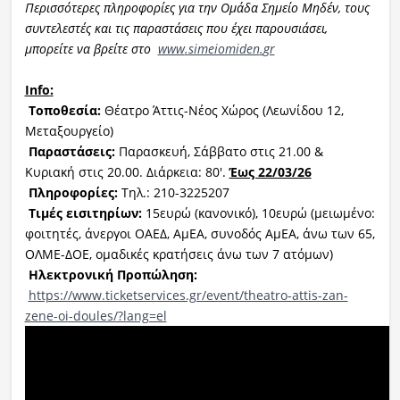
Περισσότερες πληροφορίες για την Ομάδα Σημείο Μηδέν, τους
συντελεστές και τις παραστάσεις που έχει παρουσιάσει,
μπορείτε να βρείτε στο
www
.
simeiomiden
.
gr
Info
:
Τοποθεσία:
Θέατρο Άττις-Νέος Χώρος (Λεωνίδου 12,
Μεταξουργείο)
Παραστάσεις:
Παρασκευή, Σάββατο στις 21.00 &
Κυριακή στις 20.00. Διάρκεια: 80'.
Έως 22/03/26
Πληροφορίες:
Τηλ.: 210-3225207
Τιμές εισιτηρίων:
15ευρώ (κανονικό), 10ευρώ (μειωμένο:
φοιτητές, άνεργοι ΟΑΕΔ, ΑμΕΑ, συνοδός ΑμΕΑ, άνω των 65,
ΟΛΜΕ-ΔΟΕ, ομαδικές κρατήσεις άνω των 7 ατόμων)
Ηλεκτρονική Προπώληση:
https://www.ticketservices.gr/event/theatro-attis-zan-
zene-oi-doules/?lang=el