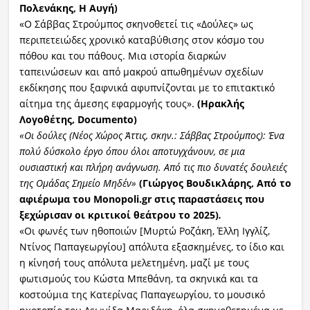
Πολενάκης, Η Αυγή)
«Ο Σάββας Στρούμπος σκηνοθετεί τις «Δούλες» ως
περιπετειώδες χρονικό καταβύθισης στον κόσμο του
πόθου και του πάθους. Μια ιστορία διαρκών
ταπεινώσεων και από μακρού απωθημένων σχεδίων
εκδίκησης που ξαφνικά αφυπνίζονται με το επιτακτικό
αίτημα της άμεσης εφαρμογής τους».
(Ηρακλής
Λογοθέτης,
Documento
)
«Οι δούλες (Νέος Χώρος Άττις, σκην.: Σάββας Στρούμπος): Ένα
πολύ δύσκολο έργο όπου όλοι αποτυγχάνουν, σε μια
ουσιαστική και πλήρη ανάγνωση. Από τις πιο δυνατές δουλειές
της Ομάδας Σημείο Μηδέν»
(Γιώργος Βουδικλάρης, Από το
αφιέρωμα του
Monopoli
.
gr
στις παραστάσεις που
ξεχώρισαν οι κριτικοί θεάτρου το 2025)
.
«Οι φωνές των ηθοποιών [Μυρτώ Ροζάκη, Έλλη Ιγγλίζ,
Ντίνος Παπαγεωργίου] απόλυτα εξασκημένες, το ίδιο και
η κίνησή τους απόλυτα μελετημένη, μαζί με τους
φωτισμούς του Κώστα Μπεθάνη, τα σκηνικά και τα
κοστούμια της Κατερίνας Παπαγεωργίου, το μουσικό