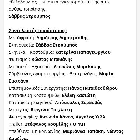
εθελοδουλίας, του αυτο-εγκλεισμού και της απο-
ανθρωποποίησης.
Σάββας Στρούμπος
Συντελεστές παράστασης:
Μετάφραση:
Δημήτρης Δημητριάδης
Σκηνοθεσία:
Σάββας Στρούμπος
Σκηνικά – Κοστούμια:
Κατερίνα Παπαγεωργίου
Φωτισμοί:
Κώστας Μπεθάνης
Μουσική - Ηχοτοπίο:
Λεωνίδας Μαριδάκης
Σύμβουλος δραματουργίας - Θεατρολόγος:
Μαρία
Σικιτάνο
Επιστημονικός Συνεργάτης:
Πάνος Παπαθεοδώρου
Κατασκευή Κοστουμιών:
Ελένη Χασιώτη
Κατασκευή Σκηνικού:
Απόστολος Ζερδεβάς
Μακιγιάζ:
Βιργινία Τσιχλάκη
Φωτογραφίες:
Αντωνία Κάντα
, Άγγελος
Χιλλ
Trailer:
Στέφανος Κοσμίδης / ΟΡΚΗ
Υπεύθυνοι Επικοινωνίας:
Μαριάννα Παπάκη, Νώντας
Δουζίνας