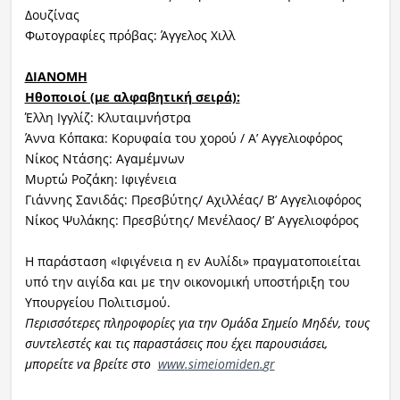
Δουζίνας
Φωτογραφίες πρόβας: Άγγελος Χιλλ
ΔΙΑΝΟΜΗ
Ηθοποιοί (με αλφαβητική σειρά):
Έλλη Ιγγλίζ: Κλυταιμνήστρα
Άννα Κόπακα: Κορυφαία του χορού / Α’ Αγγελιοφόρος
Νίκος Ντάσης: Αγαμέμνων
Μυρτώ Ροζάκη: Ιφιγένεια
Γιάννης Σανιδάς: Πρεσβύτης/ Αχιλλέας/ Β’ Αγγελιοφόρος
Νίκος Ψυλάκης: Πρεσβύτης/ Μενέλαος/ Β’ Αγγελιοφόρος
Η παράσταση «Ιφιγένεια η εν Αυλίδι» πραγματοποιείται
υπό την αιγίδα και με την οικονομική υποστήριξη του
Υπουργείου Πολιτισμού.
Περισσότερες πληροφορίες για την Ομάδα Σημείο Μηδέν, τους
συντελεστές και τις παραστάσεις που έχει παρουσιάσει,
μπορείτε να βρείτε στο
www
.
simeiomiden
.
gr