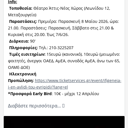
Info
:
Τοποθεσία:
Θέατρο Άττις-Νέος Χώρος (Λεωνίδου 12,
Μεταξουργείο)
Παραστάσεις:
Πρεμιέρα: Παρασκευή 8 Μαΐου 2026, ώρα:
21.00. Παραστάσεις: Παρασκευή, Σάββατο στις 21.00 &
Κυριακή στις 20.00. Έως 7/6/26.
Διάρκεια:
90'
Πληροφορίες:
Τηλ.: 210-3225207
Τιμές εισιτηρίων:
15ευρώ (κανονικό), 10ευρώ (μειωμένο:
φοιτητές, άνεργοι ΟΑΕΔ, ΑμΕΑ, συνοδός ΑμΕΑ, άνω των 65,
ΟΛΜΕ-ΔΟΕ)
Ηλεκτρονική
Προπώληση:
https://www.ticketservices.gr/event/ifigeneia-
i-en-avlidi-tou-evripidi/?lang=el
*
Προσφορά
Early
Bird
: 10€ - μέχρι 12 Απριλίου
Διαβάστε περισσότερα...