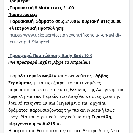
Πρεμιέρα:
Παρασκευή 8 Μαΐου στις 21.00
Παραστάσεις:
Παρασκευή, Σάββατο στις 21.00 & Κυριακή στις 20.00
Ηλεκτρονική Προπώληση:
https://www.ticketservices.gr/event/ifigeneia-i-en-avlidi-
tou-evripidi/?lang=el
Προσφορά Προπώλησης-
Early
Bird
:
10 €
(*Η προσφορά ισχύει μέχρι 12 Απριλίου)
Η ομάδα
Σημείο Μηδέν
και ο σκηνοθέτης
Σάββας
Στρούμπος
,
μετά τις εξαιρετικά επιτυχημένες
παρουσιάσεις, εντός και εκτός Ελλάδας, της Αντιγόνης του
Σοφοκλή και των Περσών του Αισχύλου, συνεχίζουν την
έρευνά τους στα θεμελιώδη κείμενα του αρχαίου
δράματος, παρουσιάζοντας την πιο αινιγματική ίσως
τραγωδία του αιρετικού τραγικού ποιητή
Ευριπίδη
,
«Ιφιγένεια η εν Αυλίδι»
.
Η παράσταση θα παρουσιάζεται στο Θέατρο Άττις-Νέος