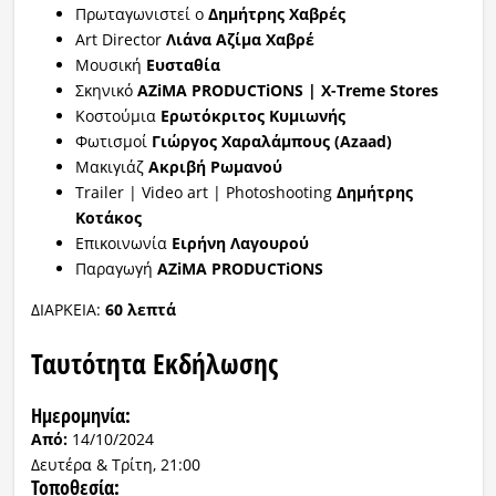
Πρωταγωνιστεί ο
Δημήτρης Χαβρές
Art Director
Λιάνα Αζίμα Χαβρέ
Μουσική
Ευσταθία
Σκηνικό
AZiMA PRODUCTiONS | X-Treme Stores
Κοστούμια
Ερωτόκριτος Κυμιωνής
Φωτισμοί
Γιώργος Χαραλάμπους (Azaad)
Μακιγιάζ
Ακριβή Ρωμανού
Trailer | Video art | Photoshooting
Δημήτρης
Κοτάκος
Επικοινωνία
Ειρήνη Λαγουρού
Παραγωγή
AZiMA PRODUCTiONS
ΔΙΑΡΚΕΙΑ:
60 λεπτά
Ταυτότητα Εκδήλωσης
Ημερομηνία:
Από:
14/10/2024
Δευτέρα & Τρίτη, 21:00
Τοποθεσία: