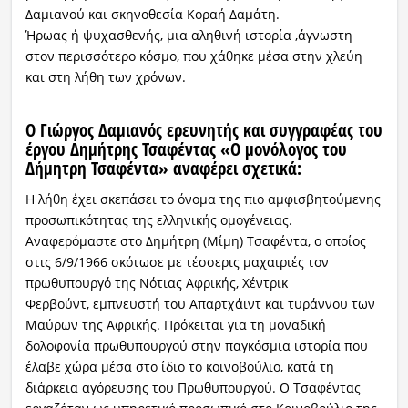
Δαμιανού και σκηνοθεσία Κοραή Δαμάτη.
Ήρωας ή ψυχασθενής, μια αληθινή ιστορία ,άγνωστη
στον περισσότερο κόσμο, που χάθηκε μέσα στην χλεύη
και στη λήθη των χρόνων.
Ο Γιώργος Δαμιανός ερευνητής και συγγραφέας του
έργου
Δημήτρης Τσαφέντας
«Ο μονόλογος του
Δήμητρη Τσαφέντα»
αναφέρει σχετικά:
Η λήθη έχει σκεπάσει το όνομα της πιο αμφισβητούμενης
προσωπικότητας της ελληνικής ομογένειας.
Αναφερόμαστε στο Δημήτρη (Μίμη) Τσαφέντα, ο οποίος
στις 6/9/1966 σκότωσε με τέσσερις μαχαιριές τον
πρωθυπουργό της Νότιας Αφρικής, Χέντρικ
Φερβούντ, εμπνευστή του Απαρτχάιντ και τυράννου των
Μαύρων της Αφρικής. Πρόκειται για τη μοναδική
δολοφονία πρωθυπουργού στην παγκόσμια ιστορία που
έλαβε χώρα μέσα στο ίδιο το κοινοβούλιο, κατά τη
διάρκεια αγόρευσης του Πρωθυπουργού. Ο Τσαφέντας