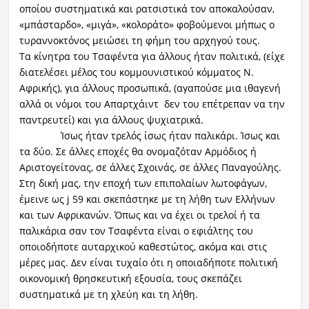
οποίου συστηματικά και ρατσιστικά τον αποκαλούσαν,
«μπάσταρδο», «μιγά», «κολοράτο» φοβούμενοι μήπως ο
τυραννοκτόνος μειώσει τη φήμη του αρχηγού τους.
Τα κίνητρα του Τσαφέντα για άλλους ήταν πολιτικά, (είχε
διατελέσει μέλος του κομμουνιστικού κόμματος Ν.
Αφρικής), για άλλους προσωπικά, (αγαπούσε μια ιθαγενή
αλλά οι νόμοι του Απαρτχάιντ δεν του επέτρεπαν να την
παντρευτεί) και για άλλους ψυχιατρικά.
Ίσως ήταν τρελός ίσως ήταν παλικάρι. Ίσως και
τα δύο. Σε άλλες εποχές θα ονομαζόταν Αρμόδιος ή
Αριστογείτονας, σε άλλες Σχοινάς, σε άλλες Παναγούλης.
Στη δική μας, την εποχή των επιπολαίων λωτοφάγων,
έμεινε ως j 59 και σκεπάστηκε με τη λήθη των Ελλήνων
και των Αφρικανών. Όπως και να έχει οι τρελοί ή τα
παλικάρια σαν τον Τσαφέντα είναι ο εφιάλτης του
οποιοδήποτε αυταρχικού καθεστώτος, ακόμα και στις
μέρες μας. Δεν είναι τυχαίο ότι η οποιαδήποτε πολιτική
οικονομική θρησκευτική εξουσία, τους σκεπάζει
συστηματικά με τη χλεύη και τη λήθη.