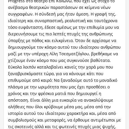
Progress στο θέατρο Επί Κολωνώ, που έχει ως στόχο το
ανέβασμα θεατρικών παραστάσεων σε κείμενα νέων
συγγραφέων. Η σύνδεσή μας ήταν άμεση. Η γραφή της,
ιδιαίτερη και συναρπαστική, ρεαλιστική και ταυτόχρονα
τόσο ευφάνταστη, έδεσε αμέσως με την επιθυμία μου να
διερευνήσουμε τις πιο λεπτές πτυχές της ανθρώπινης
ύπαρξης με πάθος και ειλικρίνεια. Όταν δε αρχίσαμε να
δημιουργούμε τον κόσμο αυτού του ιδιαίτερου ανθρώπου
μαζί με την υπέροχη Λίλη Τσεσματζόγλου, βρεθήκαμε να
χτίζουμε έναν κόσμο που μας συγκινούσε βαθύτατα.
Εύκολα λοιπόν καταλαβαίνει κανείς την χαρά μου που
ξαναβρισκόμαστε τώρα, για να κάνουμε κάτι που
επιθυμούμε από καιρό: Να ξαναδούμε αυτό το μοναδικό
πλάσμα με την ωριμότητα που μας έχει προσθέσει ο
χρόνος και την φρέσκια ματιά που δημιουργεί η
απόσταση. Είναι άλλη μια ευκαιρία να ανακαλύψουμε
αλήθειες που όλοι κρύβουμε μέσα μας, μέσα από την
ιστορία αυτού του ιδιαίτερου χαρακτήρα και, μέσα από
συμβολισμούς και μεταφορές, να έρθουμε αντιμέτωποι με
τις σκοτεινές αλλά και τις φωτεινές πτυχές μιας ψυχής,