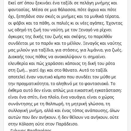
Εκεί απ’ όπου ξεκινάει ένα ταξίδι σε πελάγη μνήμης και
φαντασίας. Μέσα σε μια θάλασσα, πότε άγρια και πότε
όχι, ξεπηδάνε σαν σκιές οι μνήμες και τα μυθικά τέρατα,
οι φόβοι και τα πάθη, οι παλιές κι οι νέες αγάπες. Έχοντας
ως οδηγό τη ζωή του ναύτη, με τον Ξεναγό να ρίχνει
άγκυρες της δικής του ζωής και σκέψης, το παρελθόν
συνδέεται με το παρόν και το μέλλον. Ξεναγός και ναύτης
μας μιλούν για ταξίδια, για στάσεις, για λιμάνια, για ζωές.
Διακαής τους πόθος να ανακαλύψουν τι σημαίνει
ελευθερία και πώς χαράσσει κάποιος τη δική του ρότα
στη ζωή… γιατί όχι και στο θάνατο. Αυτό το ταξίδι
αποτελεί έναν ναυτικό κόμπο που συνδέει τον μύθο με
την πραγματικότητα, το αληθινό με το φαντασιακό. Το
έκθεμα αυτό δεν είναι απλώς μια εικαστική εγκατάσταση:
είναι ένα σπίτι, ένα πλοίο, ένα ναυάγιο, είναι ο χώρος
συνάντησης με τη θαλπωρή, τη μητρική γλώσσα, τη
συλλογική μνήμη, αλλά και ένας τόπος ανάπαυσης, όλων
αυτών που δεν ανήκουν, ή δεν θέλουν να ανήκουν, ούτε
στην Κόλαση ούτε στον Παράδεισο.
Γιάννης Βαρβαρέσος