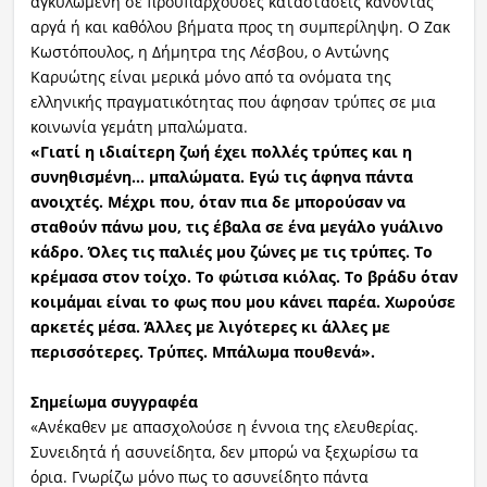
αγκυλωμένη σε προϋπάρχουσες καταστάσεις κάνοντας
αργά ή και καθόλου βήματα προς τη συμπερίληψη. Ο Ζακ
Κωστόπουλος, η Δήμητρα της Λέσβου, ο Αντώνης
Καρυώτης είναι μερικά μόνο από τα ονόματα της
ελληνικής πραγματικότητας που άφησαν τρύπες σε μια
κοινωνία γεμάτη μπαλώματα.
«Γιατί η ιδιαίτερη ζωή έχει πολλές τρύπες και η
συνηθισμένη… μπαλώματα. Εγώ τις άφηνα πάντα
ανοιχτές. Μέχρι που, όταν πια δε μπορούσαν να
σταθούν πάνω μου, τις έβαλα σε ένα μεγάλο γυάλινο
κάδρο. Όλες τις παλιές μου ζώνες με τις τρύπες. Το
κρέμασα στον τοίχο. Το φώτισα κιόλας. Το βράδυ όταν
κοιμάμαι είναι το φως που μου κάνει παρέα. Χωρούσε
αρκετές μέσα. Άλλες με λιγότερες κι άλλες με
περισσότερες. Τρύπες. Μπάλωμα πουθενά».
Σημείωμα συγγραφέα
«Ανέκαθεν με απασχολούσε η έννοια της ελευθερίας.
Συνειδητά ή ασυνείδητα, δεν μπορώ να ξεχωρίσω τα
όρια. Γνωρίζω μόνο πως το ασυνείδητο πάντα