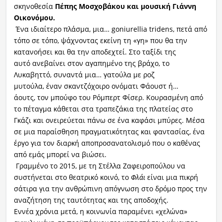
σκηνοθεσία
Πέπης Μοσχοβάκου και μουσική Γιάννη
Οικονόμου.
Ένα ιδιαίτερο πλάσμα, μια… goniurellia tridens, πετά από
τόπο σε τόπο, ψάχνοντας εκείνη τη «γη» που θα την
κατανοήσει και θα την αποδεχτεί. Στο ταξίδι της
αυτό ανεβαίνει στον αγαπημένο της βράχο, το
Λυκαβηττό, συναντά μια… γατούλα με ροζ
μυτούλα, έναν σκαντζόχοιρο ονόματι Φάουστ ή…
άουτς, τον μπούφο του Ρόμπερτ Φίσερ. Κουρασμένη από
το πέταγμα κάθεται στα τραπεζάκια της πλατείας στο
Γκάζι και ονειρεύεται πάνω σε ένα καφάσι μπύρες. Μέσα
σε μια παραίσθηση πραγματικότητας και φαντασίας, ένα
έργο για τον διαρκή αποπροσανατολισμό που ο καθένας
από εμάς μπορεί να βιώσει.
Γραμμένο το 2015, με τη Στέλλα Ζαφειροπούλου να
συστήνεται στο θεατρικό κοινό, το
Φλάι
είναι μια πικρή
σάτιρα για την ανθρώπινη απόγνωση στο δρόμο προς την
αναζήτηση της ταυτότητας και της αποδοχής.
Εννέα χρόνια μετά, η κοινωνία παραμένει «χελώνα»