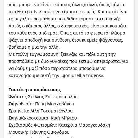
που, μπορεί να είναι «κάποιος άλλος» αλλά, όπως πάντα
στο θέατρο, δεν παύει να είμαστε κι εμείς. Και αυτό είναι
το μεγαλύτερο μάθημα που διδασκόμαστε στη σκηνή:
Αυτός ο κάποιος άλλος, ο διαφορετικός, είναι και κομμάτι
του κάθε ενός από εμάς. Όπως αυτό το φτερωτό πλάσμα
ψάχνει αποδοχή και σύνδεση, έτσι κι εμείς ψάχνοντας,
βρήκαμε η μια την άλλη.
Με πολλή ευγνωμοσύνη, ξεκινάω και πάλι αυτή την
προσπάθεια με δυο γυναίκες που εκτιμώ απεριόριστα, για
να δούμε μαζί πόσο περισσότερο μπορούμε να
κατανοήσουμε αυτή την…goniurellia tridens».
Ταυτότητα παράστασης
Φλάι της Στέλλας Ζαφειροπούλου
Σκηνοθεσία: Πέπη Μοσχοβάκου
Ερμηνεία: Λίλη Τσεσματζόγλου
Σκηνικά-κοστούμια: Κική Μήλιου
Σχεδιασμός Φωτισμών: Κατερίνα Μαραγκουδάκη
Μουσική: Γιάννης Οικονόμου