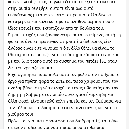
και ενώ νομίζει πως τα γνωρίζει και τα έχει κατακτήσει
στην ουσία δεν ξέρει ούτε τι είναι όλα αυτά.
Ο άνθρωπος μεταμορφώνεται σε ρομπότ αλλά δεν τα
καταφέρνει και καλά και άρα τα αληθινά ρομπότ που ο
ίδιος έφτιαξε τον εκτοπίζουν από τη δουλειά του.
Είμαι ευτυχής που ξανακάνουμε αυτό το κείμενο, αυτή τη
φορά με άνδρα πρωταγωνιστή, γιατί ο άνθρωπος είτε
άνδρας είναι είτε γυναίκα η ό,τι άλλο θέλει να είναι, το
ίδιο άχρηστος μοιάζει για το σύστημα κάποια στιγμή και
με τον ίδιο τρόπο αυτό το σύστημα τον πετάει έξω όταν
δεν τον χρειάζεται πια.
Είχα αγαπήσει πάρα πολύ αυτό τον ρόλο όταν παίξαμε το
έργο για πρώτη φορά το 2012 και τώρα χαίρομαι που τον
αναλαμβάνει στη νέα εκδοχή του ένας ηθοποιός σαν τον
Δημήτρη Χαβρέ με τον οποίο συνεργαστήκαμε ήδη και
άλλη φορά. Είχαμε πολύ καλή χημεία και τον θαύμασα για
την τόλμη και το δόσιμο του στον ρόλο καθώς και για το
χιούμορ του!
Πρόκειται για μια παράσταση που διαδραματίζεται πάνω
σε έναν διάδρομο γυμναστηρίου όπου ο ηθοποιός-