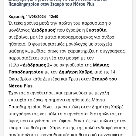
Παπαδημητρίου στον Σταυρό του Νότου Plus
Ραδιόφωνο
LIVE
Κυριακή, 11/08/2024 - 12:40
Έντεκα χρόνια μετά την πρώτη του παρουσίαση ο
μονόλογος
‘Διάδρομος’
που έγραψε η
Ευσταθία
,
Εκπομπές
ανεβαίνει με νέα ματιά προσαρμοσμένος για άνδρα
ηθοποιό. Ο φουτουριστικός μονόλογος με στοιχεία
μαύρης κωμωδίας, όπως τον χαρακτηρίζει η συγγραφέας,
Πολιτισμός
παρουσιάζεται στη νέα του μορφή με τον
τίτλο
«Διάδρομος 2»
σε σκηνοθεσία της
Μάνιας
Παπαδημητρίου
με τον
Δημήτρη Χαβρέ
, από τις 14
Οκτωβρίου κάθε Δευτέρα και Τρίτη στον
Σταυρό του
Νότου Plus
.
Έχοντας σκηνοθετήσει και ερμηνεύσει με μεγάλη
επιτυχία το έργο, η σημαντική ηθοποιός Μάνια
Παπαδημητρίου δίνει την σκυτάλη στον Δημήτρη Χαβρέ
υπογράφοντας και πάλι τη σκηνοθεσία, διατηρώντας το
ύφος που συγκίνησε και άφησε δυνατές εντυπώσεις στον
κόσμο του θεάτρου. Χάριν αυτής της πολύ ενδιαφέρουσας
συνύπαρξης η τραγουδοποιός και θεατρική συγγραφέας