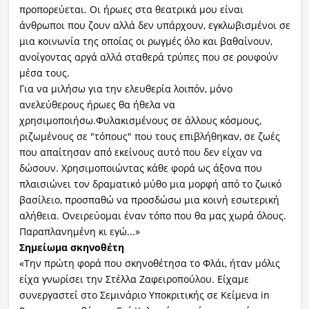
προπορεύεται. Οι ήρωες στα θεατρικά μου είναι
άνθρωποι που ζουν αλλά δεν υπάρχουν, εγκλωβισμένοι σε
μια κοινωνία της οποίας οι ρωγμές όλο και βαθαίνουν,
ανοίγοντας αργά αλλά σταθερά τρύπες που σε ρουφούν
μέσα τους.
Για να μιλήσω για την ελευθερία λοιπόν, μόνο
ανελεύθερους ήρωες θα ήθελα να
χρησιμοποιήσω.Φυλακισμένους σε άλλους κόσμους,
ριζωμένους σε "τόπους" που τους επιβλήθηκαν, σε ζωές
που απαίτησαν από εκείνους αυτό που δεν είχαν να
δώσουν. Χρησιμοποιώντας κάθε φορά ως άξονα που
πλαισιώνει τον δραματικό μύθο μια μορφή από το ζωικό
βασίλειο, προσπαθώ να προσδώσω μια κοινή εσωτερική
αλήθεια. Ονειρεύομαι έναν τόπο που θα μας χωρά όλους.
Παραπλανημένη κι εγώ...»
Σημείωμα σκηνοθέτη
«Την πρώτη φορά που σκηνοθέτησα το Φλάι, ήταν μόλις
είχα γνωρίσει την Στέλλα Ζαφειροπούλου. Είχαμε
συνεργαστεί στο Σεμινάριο Υποκριτικής σε Κείμενα in