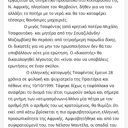
εργαζόταν ως υπηρετικό προσωπικό στο Κοινοβούλιο της
Ν. Αφρικής, πλησίασε τον Φερβούντ, δήθεν για να του
αλλάξει το ποτήρι με το νερό, και θα του καταφέρει
τέσσερις θανάσιμες μαχαιριές.
Ο μιγάς Τσαφέντας (από κρητικό πατέρα-Μιχάλη
Τσαφαντάκη- και μητέρα από την Σουαζιλάνδη/
Μοζαμβίκη) θα περάσει από τετραήμερη παρωδία δίκης.
Οι δικαστές για να μην τον ηρωοποιήσουν δεν θα του
υποβάλλουν ούτε μία ερώτηση. Ο «δικαστής» θα
δικαιολογηθεί λέγοντας ότι «είναι σαν να υποβάλεις
ερωτήσεις σε έναν σκύλο».
Ο ελληνικής καταγωγής Τσαφέντας έμεινε 28
χρόνια σε φυλακή και ψυχιατρείο της Πραιτόρια και
πέθανε στις 10/10/1999. Τάφηκε δίχως η ταφόπλακα να
αναφέρει το όνομά του (έτσι τιμωρούν ακόμα και σήμερα
τη μνήμη των «ατιμασμένων»).Μόνο μία πέτρα με τον
αριθμό J59, ο αριθμός του ως κρατούμενος, θα θυμίζει ότι
εκεί από κάτω βρίσκεται η πιο αμφισβητούμενη ελληνική
προσωπικότητα της Αφρικής. Αμφισβητήθηκε και από τον
συγκρατούμενό του, τον Νέλσον Μαντέλα, οι οπαδοί του