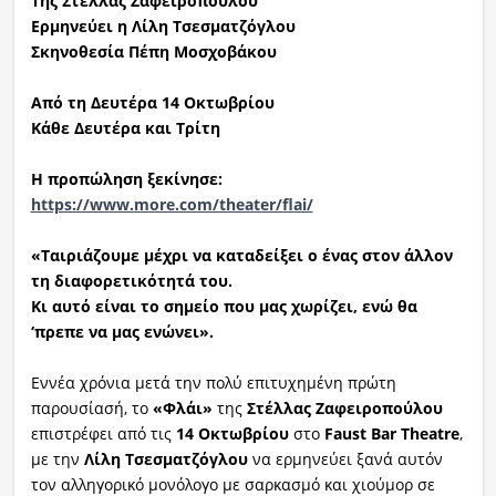
Της Στέλλας Ζαφειροπούλου
Ερμηνεύει η Λίλη Τσεσματζόγλου
Σκηνοθεσία Πέπη Μοσχοβάκου
Από τη Δευτέρα 14 Οκτωβρίου
Κάθε Δευτέρα και Τρίτη
Η προπώληση ξεκίνησε:
https://www.more.com/theater/flai/
«Ταιριάζουμε μέχρι να καταδείξει ο ένας στον άλλον
τη διαφορετικότητά του.
Κι αυτό είναι το σημείο που μας χωρίζει, ενώ θα
‘πρεπε να μας ενώνει».
Εννέα χρόνια μετά την πολύ επιτυχημένη πρώτη
παρουσίασή, το
«Φλάι»
της
Στέλλας Ζαφειροπούλου
επιστρέφει από τις
14 Οκτωβρίου
στο
Faust Bar Theatre
,
με την
Λίλη Τσεσματζόγλου
να ερμηνεύει ξανά αυτόν
τον αλληγορικό μονόλογο με σαρκασμό και χιούμορ σε