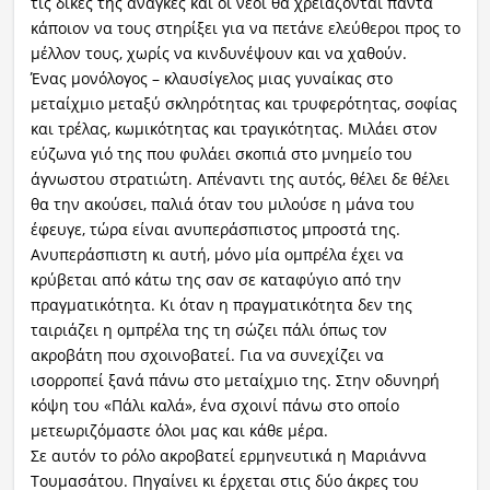
τις δικές της ανάγκες και οι νέοι θα χρειάζονται πάντα
κάποιον να τους στηρίξει για να πετάνε ελεύθεροι προς το
μέλλον τους, χωρίς να κινδυνέψουν και να χαθούν.
Ένας μονόλογος – κλαυσίγελος μιας γυναίκας στο
μεταίχμιο μεταξύ σκληρότητας και τρυφερότητας, σοφίας
και τρέλας, κωμικότητας και τραγικότητας. Μιλάει στον
εύζωνα γιό της που φυλάει σκοπιά στο μνημείο του
άγνωστου στρατιώτη. Απέναντι της αυτός, θέλει δε θέλει
θα την ακούσει, παλιά όταν του μιλούσε η μάνα του
έφευγε, τώρα είναι ανυπεράσπιστος μπροστά της.
Ανυπεράσπιστη κι αυτή, μόνο μία ομπρέλα έχει να
κρύβεται από κάτω της σαν σε καταφύγιο από την
πραγματικότητα. Κι όταν η πραγματικότητα δεν της
ταιριάζει η ομπρέλα της τη σώζει πάλι όπως τον
ακροβάτη που σχοινοβατεί. Για να συνεχίζει να
ισορροπεί ξανά πάνω στο μεταίχμιο της. Στην οδυνηρή
κόψη του «Πάλι καλά», ένα σχοινί πάνω στο οποίο
μετεωριζόμαστε όλοι μας και κάθε μέρα.
Σε αυτόν το ρόλο ακροβατεί ερμηνευτικά η Μαριάννα
Τουμασάτου. Πηγαίνει κι έρχεται στις δύο άκρες του