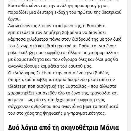
Ευσταθία, κάνοντας την ανάλογη προσαρμογή, μας
παραδίδει μια δεύτερη εκδοχή του πρώτου της θεατρικού
έργου.
Ανανεώνοντας λοιπόν το κείμενο της, η Ευσταθία
εμπιστεύεται τον Δημήτρη Χαβρέ για να διανύσει
κάμποσα χιλιόμετρα πάνω στον διάδρομό της με τον δικό
του ξεχωριστό και ιδιαίτερο τρόπο. Πρόκειται για έναν
ρόλο-έκπληξη που εκφράζεται άλλοτε με χιούμορ άλλοτε
με δραματικότητα και που σίγουρα όλες και όλοι μας θα
αναγνωρίσουμε κομμάτια του εαυτού μας.
Ο «Διάδρομος 2» είναι στην ουσία ένα έργο βαθέος
υπαρξιακού προβληματισμού δοσμένου μέσα από την
ιδιαίτερη ποπ αισθητική της Ευσταθίας – που άλλωστε
χαρακτηρίζει και σχεδόν όλο το έργο της, τραγούδια και
κείμενα – ως μία ενιαία ξεχωριστή έκφραση ενός
σύγχρονου ανθρώπου που αγωνιά να βρει τα πατήματά
του στο χάος της ψηφιακής μη-πραγματικότητας.
Δυό λόγια από τη σκηνοθέτρια Μάνια