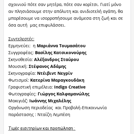
σχοινιού πότε σαν μητέρα, πότε σαν κορίτσι. Γιατί μόνο
αν πλησιάσουμε στην απόλυτη και ανιδιοτελή αγάπη, θα
μπορέσουμε να ισορροπήσουμε ανάμεσα στη ζωή και σε
όσα αυτή μας επιφυλάσσει.
Συντελεστές:
Ερμηνεύει: η
Μαριάννα Τουμασάτου
Συγγραφέας:
Βασίλης Κατσικονούρης
Σκηνοθεσία:
Αλέξανδρος Σταύρου
Μουσική:
Στέφανος Αδάμης
Σκηνογραφία:
Ντέιβιντ Νεγρίν
Φωτισμοί:
Κατερίνα Μαραγκουδάκη
Γραφιστική επιμέλεια:
Indigo Creative
Φωτογραφίες:
Γιώργος Καλφαμανώλης
Μακιγιάζ:
Ιωάννης Μιχαλέλης
Οργάνωση περιοδείας και Προβολή-Επικοινωνία
παράστασης : Νταίζη Λεμπέση
Τιμές εισιτηρίων και προπώληση :