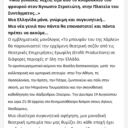
φρουρού στον Άγνωστο Στρατιώτη, στην Πλατεία του
Συντάγματος…»
Μια Ελληνίδα μάνα, γνώριμη και συγκινητική…
Μια νέα γενιά που πάντα θα επαναστατεί και πάντα
πρέπει να ακούμε…
Ο εμβληματικός μονόλογος «Το μπουφάν του της Χάρλεϋ»
θα παρουσιαστεί την ερχόμενη θεατρική σεζόν από τις
Θεατρικές Επιχειρήσεις Ερωφίλη (Erofili Productions) σε
διάφορες περιοχές σ' όλη την Ελλάδα.
Το αριστουργηματικό κείμενο του Βασίλη Κατσικονούρη μετά την
καλλιτεχνική και εμπορική επιτυχία στην Την Αθήνα, τη
Θεσσαλονίκη, την Κρήτη, την Πάτρα, ζωντανεύει και πάλι στην
σκηνή, με την Μαριάννα Τουμασάτου και την σκηνοθετική
καθοδήγηση του Αλέξανδρου Σταύρου. Την Δευτέρα 19 Αυγούστου
και ώρα 21:30 έρχεται στο Κινηματοθέατρο Άστρον στους Αγίους
Θεοδώρους.
Μια ιδιαίτερα συγκινητικά αφήγηση, μια μοναδική
θεατρική εμπειρία που μας θυμίζει ότι κάθε εποχή έχει