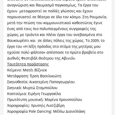
αναγνώριση και θαυμασμό παγκοσμίως. Τα έργα του
έχουν μεταφραστεί σε πολλές γλώσσες και έχουν
παρουσιαστεί σε θέατρα σε όλο τον κόσμο. Στη Ρουμανία,
μετά την πτώση του κομμουνιστικού καθεστώτος έγινε
ένας από τους πιο πολυπαιγμένους συγγραφείς της
χώρας, με τριάντα και πλέον έργα του ανεβασμένα στο
Βουκουρέστι και σε άλλες πόλεις της χώρας. Το 2009, το
έργο του «Η λέξη πρόοδος στο στόμα της μητέρας μου
ηχούσε πολύ φάλτσα» απέσπασε το πρώτο βραβείο στο
Διεθνές Φεστιβάλ Θεάτρου της Αβινιόν.
Ταυτότητα παράστασης
Κείμενο: Ματέι Βίζνιεκ
Μετάφραση: Έρση Βασιλικιώτη
Σκηνοθεσία: Αικατερίνη Παπαγεωργίου
Σκηνικά: Μυρτώ Σταμπούλου
Κοστούμια: Ειρήνη Γεωργακίλα
Πρωτότυπη μουσική: Μαρίνα Χρονοπούλου
Χορογραφίες: Χρυσηίς Λιατζιβίρη
Χορογραφία Pole Dancing: Μέλλω Διανελλάκη