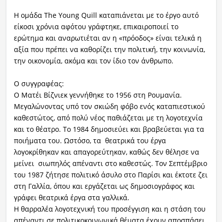
Η ομάδα The Young Quill καταπιάνεται με το έργο αυτό
είκοσι χρόνια αφότου γράφτηκε, επικαιροποιεί το
ερώτημα και αναρωτιέται αν η «πρόοδος» είναι τελικά η
αξία που πρέπει να καθορίζει την πολιτική, την κοινωνία,
την οικονομία, ακόμα και τον ίδιο τον άνθρωπο.
Ο συγγραφέας:
Ο Ματέι Βίζνιεκ γεννήθηκε το 1956 στη Ρουμανία.
Μεγαλώνοντας υπό τον σκιώδη φόβο ενός καταπιεστικού
καθεστώτος, από πολύ νέος παθιάζεται με τη λογοτεχνία
και το θέατρο. Το 1984 δημοσιεύει και βραβεύεται για τα
ποιήματα του. Ωστόσο, τα θεατρικά του έργα
λογοκρίθηκαν και απαγορεύτηκαν, καθώς δεν θέλησε να
μείνει σιωπηλός απέναντι στο καθεστώς. Τον Σεπτέμβριο
του 1987 ζήτησε πολιτικό άσυλο στο Παρίσι και έκτοτε ζει
στη Γαλλία, όπου και εργάζεται ως δημοσιογράφος και
γράφει θεατρικά έργα στα γαλλικά.
Η θαρραλέα λογοτεχνική του προσέγγιση και η στάση του
απέναντι σε πολιτικοκοινωνικά θέματα έχουν αποσπάσει