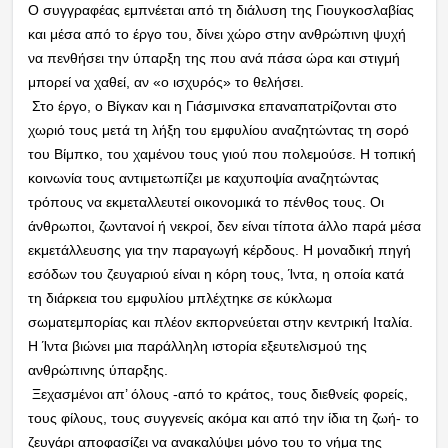
Ο συγγραφέας εμπνέεται από τη διάλυση της Γιουγκοσλαβίας
και μέσα από το έργο του, δίνει χώρο στην ανθρώπινη ψυχή
να πενθήσει την ύπαρξη της που ανά πάσα ώρα και στιγμή
μπορεί να χαθεί, αν «ο ισχυρός» το θελήσει.
Στο έργο, ο Βίγκαν και η Γιάσμινσκα επαναπατρίζονται στο
χωριό τους μετά τη λήξη του εμφυλίου αναζητώντας τη σορό
του Βίμπκο, του χαμένου τους γιού που πολεμούσε. Η τοπική
κοινωνία τους αντιμετωπίζει με καχυποψία αναζητώντας
τρόπους να εκμεταλλευτεί οικονομικά το πένθος τους. Οι
άνθρωποι, ζωντανοί ή νεκροί, δεν είναι τίποτα άλλο παρά μέσα
εκμετάλλευσης για την παραγωγή κέρδους. Η μοναδική πηγή
εσόδων του ζευγαριού είναι η κόρη τους, Ίντα, η οποία κατά
τη διάρκεια του εμφυλίου μπλέχτηκε σε κύκλωμα
σωματεμπορίας και πλέον εκπορνεύεται στην κεντρική Ιταλία.
Η Ίντα βιώνει μια π
αράλληλη ιστορία εξευτελισμού της
ανθρώπινης ύπαρξης.
Ξεχασμένοι απ’ όλους -από το κράτος, τους διεθνείς φορείς,
τους φίλους, τους συγγενείς ακόμα και από την ίδια τη ζωή- το
ζευγάρι αποφασίζει να ανακαλύψει μόνο του το νήμα της