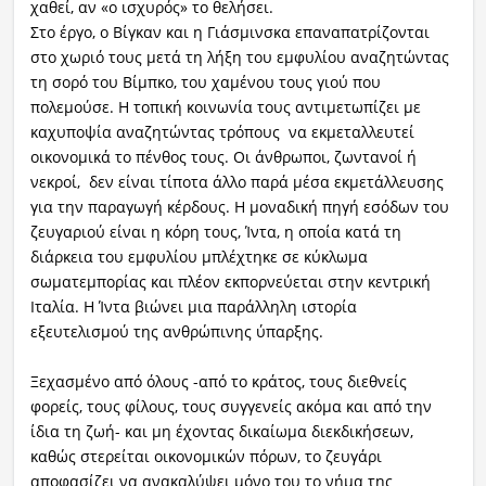
χαθεί, αν «ο ισχυρός» το θελήσει.
Στο έργο, ο Βίγκαν και η Γιάσμινσκα επαναπατρίζονται
στο χωριό τους μετά τη λήξη του εμφυλίου αναζητώντας
τη σορό του Βίμπκο, του χαμένου τους γιού που
πολεμούσε. Η τοπική κοινωνία τους αντιμετωπίζει με
καχυποψία αναζητώντας τρόπους να εκμεταλλευτεί
οικονομικά το πένθος τους. Οι άνθρωποι, ζωντανοί ή
νεκροί, δεν είναι τίποτα άλλο παρά μέσα εκμετάλλευσης
για την παραγωγή κέρδους. Η μοναδική πηγή εσόδων του
ζευγαριού είναι η κόρη τους, Ίντα, η οποία κατά τη
διάρκεια του εμφυλίου μπλέχτηκε σε κύκλωμα
σωματεμπορίας και πλέον εκπορνεύεται στην κεντρική
Ιταλία. Η Ίντα βιώνει μια παράλληλη ιστορία
εξευτελισμού της ανθρώπινης ύπαρξης.
Ξεχασμένο από όλους -από το κράτος, τους διεθνείς
φορείς, τους φίλους, τους συγγενείς ακόμα και από την
ίδια τη ζωή- και μη έχοντας δικαίωμα διεκδικήσεων,
καθώς στερείται οικονομικών πόρων, το ζευγάρι
αποφασίζει να ανακαλύψει μόνο του το νήμα της