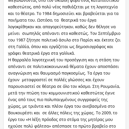
Μεγαλώνοντας υπό τον σκιώδη φόβο ενός καταπιεστικού
καθεστώτος, από πολύ νέος παθιάζεται με τη λογοτεχνία
και το θέατρο. Το 1984 δημοσιεύει και βραβεύεται για τα
ποιήματα του. Ωστόσο, τα θεατρικά του έργα
λογοκρίθηκαν και απαγορεύτηκαν, καθώς δεν θέλησε να
μείνει σιωπηλός απέναντι στο καθεστώς. Τον Σεπτέμβριο
του 1987 ζήτησε πολιτικό άσυλο στο Παρίσι και έκτοτε ζει
στη Γαλλία, όπου και εργάζεται ως δημοσιογράφος και
γράφει θεατρικά έργα στα γαλλικά.
Η θαρραλέα λογοτεχνική του προσέγγιση και η στάση του
απέναντι σε πολιτικοκοινωνικά θέματα έχουν αποσπάσει
αναγνώριση και θαυμασμό παγκοσμίως. Τα έργα του
έχουν μεταφραστεί σε πολλές γλώσσες και έχουν
παρουσιαστεί σε θέατρα σε όλο τον κόσμο. Στη Ρουμανία,
μετά την πτώση του κομμουνιστικού καθεστώτος έγινε
ένας από τους πιο πολυπαιγμένους συγγραφείς της
χώρας, με τριάντα και πλέον έργα του ανεβασμένα στο
Βουκουρέστι και σε άλλες πόλεις της χώρας. Το 2009, το
έργο του «Η λέξη πρόοδος στο στόμα της μητέρας μου
ηχούσε πολύ φάλτσα» απέσπασε το πρώτο βραβείο στο