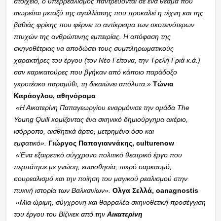
στοιχείο, ο υπερρεαλισμός παντρεύονται σε ένα θέαμα που
αιωρείται μεταξύ της αγαλλίασης που προκαλεί η τέχνη και της
βαθιάς φρίκης που φέρνει το αντίκρισμα των σκοτεινότερων
πτυχών της ανθρώπινης εμπειρίας. Η απόφαση της
σκηνοθέτριας να αποδώσει τους συμπληρωματικούς
χαρακτήρες του έργου (τον Νέο Γείτονα, την Τρελή Γριά κ.ά.)
σαν καρικατούρες που βγήκαν από κάποιο παράδοξο
γκροτέσκο παραμύθι, τη δικαιώνει απόλυτα.»
Τώνια
Καράογλου, αθηνόραμα
«Η Αικατερίνη Παπαγεωργίου εναρμόνισε την ομάδα The
Young Quill κομίζοντας ένα σκηνικό δημιούργημα ακέριο,
ισόρροπο, αισθητικά άρτιο, μετρημένο όσο και
εμφατικό».
Γιώργος Παπαγιαννάκης, culturenow
«Ένα εξαιρετικό σύγχρονο πολιτικό θεατρικό έργο που
περπάτησε με γνώση, ευαισθησία, πικρό σαρκασμό,
σουρεαλισμό και την ποίηση του μαγικού ρεαλισμού στην
πυκνή ιστορία των Βαλκανίων».
Ολγα Σελλά, oanagnostis
«Μία ώριμη, σύγχρονη και θαρραλέα σκηνοθετική προσέγγιση
του έργου του Βίζνιεκ από την
Αικατερίνη