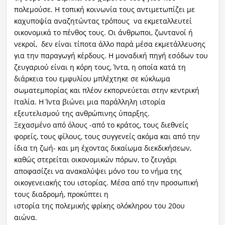
πολεμούσε. Η τοπική κοινωνία τους αντιμετωπίζει με
καχυποψία αναζητώντας τρόπους να εκμεταλλευτεί
οικονομικά το πένθος τους. Οι άνθρωποι, ζωντανοί ή
νεκροί, δεν είναι τίποτα άλλο παρά μέσα εκμετάλλευσης
για την παραγωγή κέρδους. Η μοναδική πηγή εσόδων του
ζευγαριού είναι η κόρη τους, Ίντα, η οποία κατά τη
διάρκεια του εμφυλίου μπλέχτηκε σε κύκλωμα
σωματεμπορίας και πλέον εκπορνεύεται στην κεντρική
Ιταλία. Η Ίντα βιώνει μια παράλληλη ιστορία
εξευτελισμού της ανθρώπινης ύπαρξης.
Ξεχασμένο από όλους -από το κράτος, τους διεθνείς
φορείς, τους φίλους, τους συγγενείς ακόμα και από την
ίδια τη ζωή- και μη έχοντας δικαίωμα διεκδικήσεων,
καθώς στερείται οικονομικών πόρων, το ζευγάρι
αποφασίζει να ανακαλύψει μόνο του το νήμα της
οικογενειακής του ιστορίας. Μέσα από την προσωπική
τους διαδρομή, προκύπτει η
ιστορία της πολεμικής φρίκης ο
λόκληρου του 20ου
αιώνα.