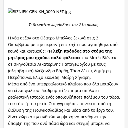
Τι
θεωρείται
«πρόοδο
ς
» τον 21ο αιώνα
;
Η νέα σεζόν στο Θέατρο Μπέλλος ξεκινά στις 3
Οκτωβρίου με την περσινή επιτυχία που αγαπήθηκε από
κοινό και κριτικούς: «
Η λέξη πρόοδος στο στόμα της
μητέρας μου ηχούσε πολύ φάλτσα
» του Ματέι Βίζνιεκ
σε σκηνοθεσία Αικατερίνης Παπαγεωργίου με τους
(αλφαβητικά) Αλέξανδρο Βάρθη, Τάσο Λέκκα, Δημήτρη
Πετρόπουλο, Ελίζα Σκολίδη, Μαίρη Χήναρη.
Μέσα από ένα υπερρεαλιστικό πλαίσιο που όλα μοιάζουν
να είναι φάλτσα, διαδραματίζεται μια απόλυτα
ρεαλιστική ιστορία ενός οποιουδήποτε πολέμου του τώρα,
του τότε ή του μετά. Ο συγγραφέας εμπνέεται από τη
διάλυση της Γιουγκοσλαβίας και μέσα από το έργο του,
δίνει χώρο στην ανθρώπινη ψυχή να πενθήσει την
ύπαρξη της που ανά πάσα ώρα και στιγμή μπορεί να