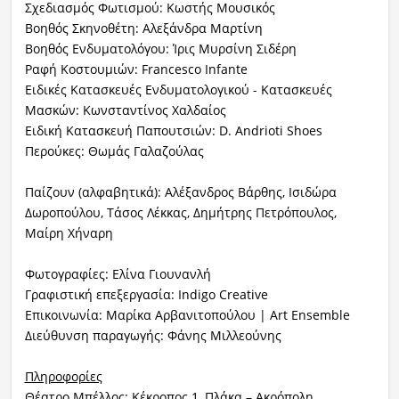
Σχεδιασμός Φωτισμού: Κωστής Μουσικός
Βοηθός Σκηνοθέτη: Αλεξάνδρα Μαρτίνη
Βοηθός Ενδυματολόγου: Ίρις Μυρσίνη Σιδέρη
Ραφή Κοστουμιών: Francesco Infante
Ειδικές Κατασκευές Ενδυματολογικού - Κατασκευές
Μασκών: Κωνσταντίνος Χαλδαίος
Ειδική Κατασκευή Παπουτσιών: D. Andrioti Shoes
Περούκες: Θωμάς Γαλαζούλας
Παίζουν (αλφαβητικά): Αλέξανδρος Βάρθης, Ισιδώρα
Δωροπούλου,
Τάσος Λέκκας, Δημήτρης Πετρόπουλος,
Μαίρη Χήναρη
Φωτογραφίες: Ελίνα Γιουνανλή
Γραφιστική επεξεργασία: Indigo Creative
Επικοινωνία: Μαρίκα Αρβανιτοπούλου | Art Ensemble
Διεύθυνση παραγωγής: Φάνης Μιλλεούνης
Πληροφορίες
Θέατρο Μπέλλος: Κέκροπος 1, Πλάκα – Ακρόπολη