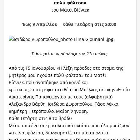
πολύ φάλτσα»
του Ματέι Βίζνιεκ
Έως 9 Απριλίου | κάθε Τετάρτη στις 20:00
Τι
θεωρείται
«πρόοδο
ς
» τον 21ο αιώνα
;
Από τις 15 Ιανουαρίου «Η λέξη πρόοδος στο στόμα της
μητέρας μου ηχούσε πολύ φάλτσα» του Ματέι
Βίζνιεκ, που αγαπήθηκε από κοινό και
κριτικούς, επιστρέφει στο θέατρο Μπέλλος σε σκηνοθεσία
Αικατερίνης Παπαγεωργίου με τους (αλφαβητικά)
Αλέξανδρο Βάρθη, Ισιδώρα Δωροπούλου, Τάσο Λέκκα,
Δημήτρη Πετρόπουλο, Μαίρη Χήναρη.
Κάθε Τετάρτη στις 8 το βράδυ
Μέσα από ένα υπερρεαλιστικό πλαίσιο που όλα μοιάζουν
να είναι φάλτσα, διαδραματίζεται μια απόλυτα
ρεαλιστική ιστορία ενός οποιουδήποτε πολέμου του τώρα,