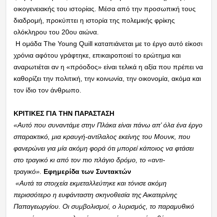
οικογενειακής του ιστορίας. Μέσα από την προσωπική τους
διαδρομή, προκύπτει η ιστορία της πολεμικής φρίκης
ολόκληρου του 20ου αιώνα.
Η ομάδα The Young Quill καταπιάνεται με το έργο αυτό είκοσι
χρόνια αφότου γράφτηκε, επικαιροποιεί το ερώτημα και
αναρωτιέται αν η «πρόοδος» είναι τελικά η αξία που πρέπει να
καθορίζει την πολιτική, την κοινωνία, την οικονομία, ακόμα και
τον ίδιο τον άνθρωπο.
ΚΡΙΤΙΚΕΣ ΓΙΑ ΤΗΝ ΠΑΡΑΣΤΑΣΗ
«Αυτό που συναντάμε στην Πλάκα είναι πάνω απ’ όλα ένα έργο
σπαρακτικό, μια κραυγή-αντίλαλος εκείνης του Μουνκ, που
φανερώνει για μία ακόμη φορά ότι μπορεί κάποιος να φτάσει
στο τραγικό κι από τον πιο πλάγιο δρόμο, το «αντι-
τραγικό».
Εφημερίδα των Συντακτών
«Αυτά τα στοιχεία εκμεταλλεύτηκε και τόνισε ακόμη
περισσότερο η ευφάνταστη σκηνοθεσία της Αικατερίνης
Παπαγεωργίου. Οι συμβολισμοί, ο λυρισμός, το παραμυθικό