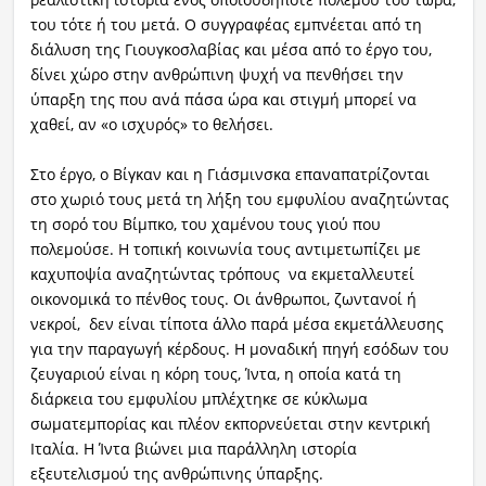
του τότε ή του μετά. Ο συγγραφέας εμπνέεται από τη
διάλυση της Γιουγκοσλαβίας και μέσα από το έργο του,
δίνει χώρο στην ανθρώπινη ψυχή να πενθήσει την
ύπαρξη της που ανά πάσα ώρα και στιγμή μπορεί να
χαθεί, αν «ο ισχυρός» το θελήσει.
Στο έργο, ο Βίγκαν και η Γιάσμινσκα επαναπατρίζονται
στο χωριό τους μετά τη λήξη του εμφυλίου αναζητώντας
τη σορό του Βίμπκο, του χαμένου τους γιού που
πολεμούσε. Η τοπική κοινωνία τους αντιμετωπίζει με
καχυποψία αναζητώντας τρόπους να εκμεταλλευτεί
οικονομικά το πένθος τους. Οι άνθρωποι, ζωντανοί ή
νεκροί, δεν είναι τίποτα άλλο παρά μέσα εκμετάλλευσης
για την παραγωγή κέρδους. Η μοναδική πηγή εσόδων του
ζευγαριού είναι η κόρη τους, Ίντα, η οποία κατά τη
διάρκεια του εμφυλίου μπλέχτηκε σε κύκλωμα
σωματεμπορίας και πλέον εκπορνεύεται στην κεντρική
Ιταλία. Η Ίντα βιώνει μια παράλληλη ιστορία
εξευτελισμού της ανθρώπινης ύπαρξης.