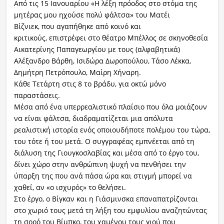
Από τις 15 Ιανουαρίου «Η λέξη πρόοδος στο στόμα της
μητέρας μου ηχούσε πολύ φάλτσα» του Ματέι
Βίζνιεκ, που αγαπήθηκε από κοινό και
κριτικούς, επιστρέφει στο θέατρο Μπέλλος σε σκηνοθεσία
Αικατερίνης Παπαγεωργίου με τους (αλφαβητικά)
Αλέξανδρο Βάρθη, Ισιδώρα Δωροπούλου, Τάσο Λέκκα,
Δημήτρη Πετρόπουλο, Μαίρη Χήναρη.
Κάθε Τετάρτη στις 8 το βράδυ, για οκτώ μόνο
παραστάσεις.
Μέσα από ένα υπερρεαλιστικό πλαίσιο που όλα μοιάζουν
να είναι φάλτσα, διαδραματίζεται μια απόλυτα
ρεαλιστική ιστορία ενός οποιουδήποτε πολέμου του τώρα,
του τότε ή του μετά. Ο συγγραφέας εμπνέεται από τη
διάλυση της Γιουγκοσλαβίας και μέσα από το έργο του,
δίνει χώρο στην ανθρώπινη ψυχή να πενθήσει την
ύπαρξη της που ανά πάσα ώρα και στιγμή μπορεί να
χαθεί, αν «ο ισχυρός» το θελήσει.
Στο έργο, ο Βίγκαν και η Γιάσμινσκα επαναπατρίζονται
στο χωριό τους μετά τη λήξη του εμφυλίου αναζητώντας
τη σορό του Βίμπκο, του χαμένου τους γιού που