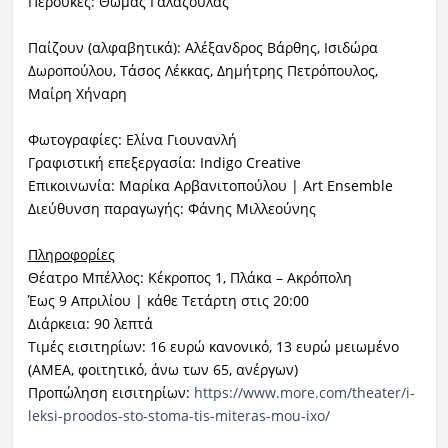
Περούκες: Θωμάς Γαλαζούλας
Παίζουν (αλφαβητικά): Αλέξανδρος Βάρθης, Ισιδώρα
Δωροπούλου,
Τάσος Λέκκας, Δημήτρης Πετρόπουλος,
Μαίρη Χήναρη
Φωτογραφίες: Ελίνα Γιουνανλή
Γραφιστική επεξεργασία: Indigo Creative
Επικοινωνία: Μαρίκα Αρβανιτοπούλου | Art Ensemble
Διεύθυνση παραγωγής: Φάνης Μιλλεούνης
Πληροφορίες
Θέατρο Μπέλλος: Κέκροπος 1, Πλάκα – Ακρόπολη
Έως 9 Απριλίου | κάθε Τετάρτη στις 20:00
Διάρκεια: 90 λεπτά
Τιμές εισιτηρίων: 16 ευρώ κανονικό, 13 ευρώ μειωμένο
(ΑΜΕΑ, φοιτητικό, άνω των 65, ανέργων)
Προπώληση εισιτηρίων:
https://www.more.
com/theater/i-
leksi-proodos-
sto-stoma-tis-miteras-mou-ixo/