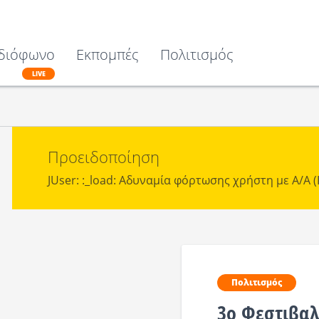
διόφωνο
Εκπομπές
Πολιτισμός
LIVE
Προειδοποίηση
JUser: :_load: Αδυναμία φόρτωσης χρήστη με Α/Α (I
Πολιτισμός
3ο Φεστιβαλ