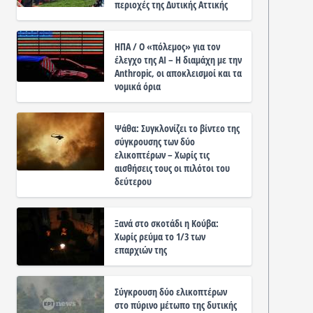
περιοχές της Δυτικής Αττικής
ΗΠΑ / Ο «πόλεμος» για τον
έλεγχο της ΑΙ – Η διαμάχη με την
Anthropic, οι αποκλεισμοί και τα
νομικά όρια
Ψάθα: Συγκλονίζει το βίντεο της
σύγκρουσης των δύο
ελικοπτέρων – Χωρίς τις
αισθήσεις τους οι πιλότοι του
δεύτερου
Ξανά στο σκοτάδι η Κούβα:
Χωρίς ρεύμα το 1/3 των
επαρχιών της
Σύγκρουση δύο ελικοπτέρων
στο πύρινο μέτωπο της δυτικής