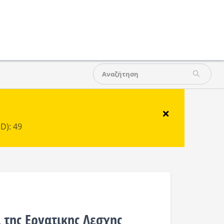
×
D): 49
 της Εργατικης Λεσχης