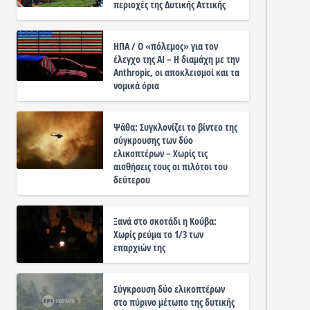
περιοχές της Δυτικής Αττικής
ΗΠΑ / Ο «πόλεμος» για τον
έλεγχο της ΑΙ – Η διαμάχη με την
Anthropic, οι αποκλεισμοί και τα
νομικά όρια
Ψάθα: Συγκλονίζει το βίντεο της
σύγκρουσης των δύο
ελικοπτέρων – Χωρίς τις
αισθήσεις τους οι πιλότοι του
δεύτερου
Ξανά στο σκοτάδι η Κούβα:
Χωρίς ρεύμα το 1/3 των
επαρχιών της
Σύγκρουση δύο ελικοπτέρων
στο πύρινο μέτωπο της δυτικής