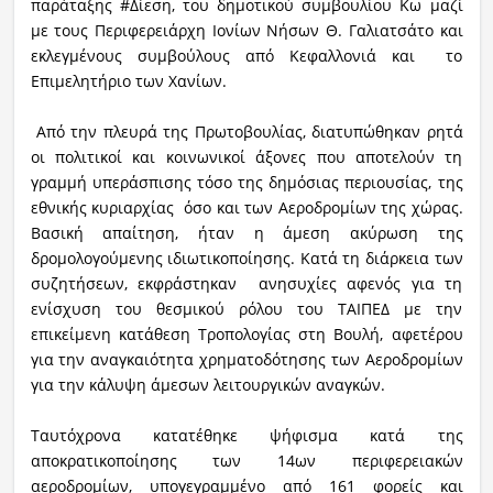
παράταξης #Δίεση, του δημοτικού συμβουλίου Κω μαζί
με τους Περιφερειάρχη Ιονίων Νήσων Θ. Γαλιατσάτο και
εκλεγμένους συμβούλους από Κεφαλλονιά και το
Επιμελητήριο των Χανίων.
Από την πλευρά της Πρωτοβουλίας, διατυπώθηκαν ρητά
οι πολιτικοί και κοινωνικοί άξονες που αποτελούν τη
γραμμή υπεράσπισης τόσο της δημόσιας περιουσίας, της
εθνικής κυριαρχίας όσο και των Αεροδρομίων της χώρας.
Βασική απαίτηση, ήταν η άμεση ακύρωση της
δρομολογούμενης ιδιωτικοποίησης. Κατά τη διάρκεια των
συζητήσεων, εκφράστηκαν ανησυχίες αφενός για τη
ενίσχυση του θεσμικού ρόλου του ΤΑΙΠΕΔ με την
επικείμενη κατάθεση Τροπολογίας στη Βουλή, αφετέρου
για την αναγκαιότητα χρηματοδότησης των Αεροδρομίων
για την κάλυψη άμεσων λειτουργικών αναγκών.
Ταυτόχρονα κατατέθηκε ψήφισμα κατά της
αποκρατικοποίησης των 14ων περιφερειακών
αεροδρομίων, υπογεγραμμένο από 161 φορείς και