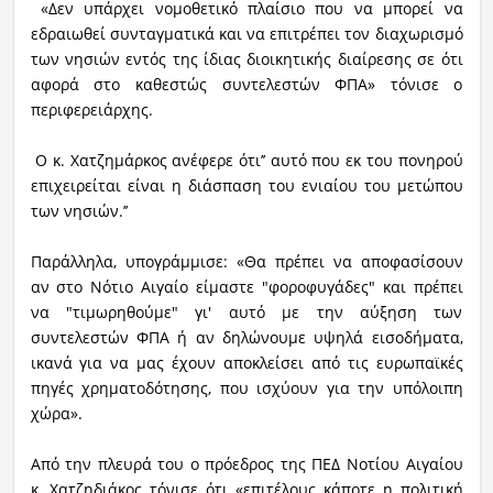
«Δεν υπάρχει νομοθετικό πλαίσιο που να μπορεί να
εδραιωθεί συνταγματικά και να επιτρέπει τον διαχωρισμό
των νησιών εντός της ίδιας διοικητικής διαίρεσης σε ότι
αφορά στο καθεστώς συντελεστών ΦΠΑ» τόνισε ο
περιφερειάρχης.
Ο κ. Χατζημάρκος ανέφερε ότι’’ αυτό που εκ του πονηρού
επιχειρείται είναι η διάσπαση του ενιαίου του μετώπου
των νησιών.’’
Παράλληλα, υπογράμμισε: «Θα πρέπει να αποφασίσουν
αν στο Νότιο Αιγαίο είμαστε "φοροφυγάδες" και πρέπει
να "τιμωρηθούμε" γι' αυτό με την αύξηση των
συντελεστών ΦΠΑ ή αν δηλώνουμε υψηλά εισοδήματα,
ικανά για να μας έχουν αποκλείσει από τις ευρωπαϊκές
πηγές χρηματοδότησης, που ισχύουν για την υπόλοιπη
χώρα».
Από την πλευρά του ο πρόεδρος της ΠΕΔ Νοτίου Αιγαίου
κ. Χατζηδιάκος τόνισε ότι «επιτέλους κάποτε η πολιτική