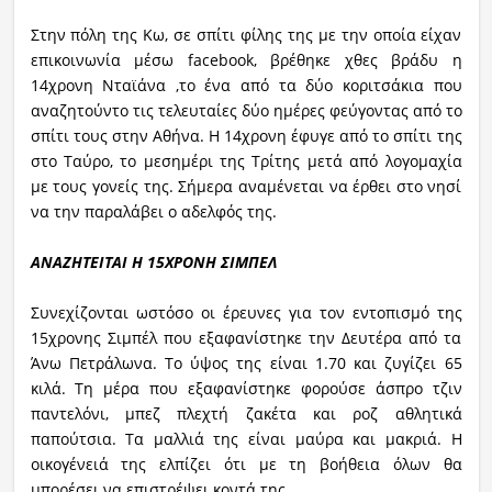
Στην πόλη της Κω, σε σπίτι φίλης της με την οποία είχαν
επικοινωνία μέσω facebook, βρέθηκε χθες βράδυ η
14χρονη Νταϊάνα ,το ένα από τα δύο κοριτσάκια που
αναζητούντο τις τελευταίες δύο ημέρες φεύγοντας από το
σπίτι τους στην Αθήνα. Η 14χρονη έφυγε από το σπίτι της
στο Ταύρο, το μεσημέρι της Τρίτης μετά από λογομαχία
με τους γονείς της. Σήμερα αναμένεται να έρθει στο νησί
να την παραλάβει ο αδελφός της.
ΑΝΑΖΗΤΕΙΤΑΙ Η 15ΧΡΟΝΗ ΣΙΜΠΕΛ
Συνεχίζονται ωστόσο οι έρευνες για τον εντοπισμό της
15χρονης Σιμπέλ που εξαφανίστηκε την Δευτέρα από τα
Άνω Πετράλωνα. Το ύψος της είναι 1.70 και ζυγίζει 65
κιλά. Τη μέρα που εξαφανίστηκε φορούσε άσπρο τζιν
παντελόνι, μπεζ πλεχτή ζακέτα και ροζ αθλητικά
παπούτσια. Τα μαλλιά της είναι μαύρα και μακριά. Η
οικογένειά της ελπίζει ότι με τη βοήθεια όλων θα
μπορέσει να επιστρέψει κοντά της.