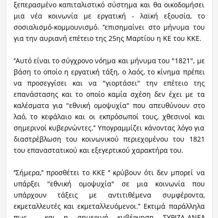
ξεπερασμένο καπιταλιστικό σύστημα και θα οικοδομήσει
μια νέα κοινωνία με εργατική - λαϊκή εξουσία, το
σοσιαλισμό-κομμουνισμό. ‘’επισημαίνει στο μήνυμα του
για την αυριανή επέτειο της 25ης Μαρτίου η ΚΕ του ΚΚΕ.
‘’Αυτό είναι το σύγχρονο νόημα και μήνυμα του "1821", με
βάση το οποίο η εργατική τάξη, ο λαός, το κίνημα πρέπει
να προσεγγίσει και να "γιορτάσει" την επέτειο της
επανάστασης και το οποίο καμία σχέση δεν έχει με τα
καλέσματα για "εθνική ομοψυχία" που απευθύνουν στο
λαό, το κεφάλαιο και οι εκπρόσωποί τους, χθεσινοί και
σημερινοί κυβερνώντες.’’ Υπογραμμίζει κάνοντας λόγο για
διαστρέβλωση του κοινωνικού περιεχομένου του 1821
του επαναστατικού και εξεγερτικού χαρακτήρα του.
‘’Σήμερα,’’ προσθέτει το ΚΚΕ ‘’ κρύβουν ότι δεν μπορεί να
υπάρξει "εθνική ομοψυχία" σε μια κοινωνία που
υπάρχουν τάξεις με αντιτιθέμενα συμφέροντα,
εκμεταλλευτές και εκμεταλλευόμενοι.’’ Εκτιμά παράλληλα
πως και η σημερινή κυβέρνηση ΣΥΡΙΖΑ-ΑΝΕΛ